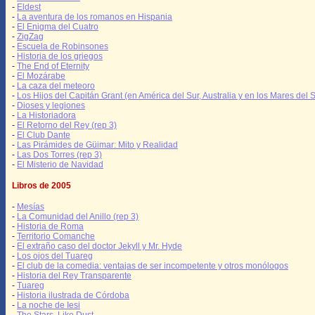
-
Eldest
-
La aventura de los romanos en Hispania
-
El Enigma del Cuatro
-
ZigZag
-
Escuela de Robinsones
-
Historia de los griegos
-
The End of Eternity
-
El Mozárabe
-
La caza del meteoro
-
Los Hijos del Capitán Grant (en América del Sur, Australia y en los Mares del S
-
Dioses y legiones
-
La Historiadora
-
El Retorno del Rey (rep 3)
-
El Club Dante
-
Las Pirámides de Güimar: Mito y Realidad
-
Las Dos Torres (rep 3)
-
El Misterio de Navidad
Libros de 2005
-
Mesías
-
La Comunidad del Anillo (rep 3)
-
Historia de Roma
-
Territorio Comanche
-
El extraño caso del doctor Jekyll y Mr. Hyde
-
Los ojos del Tuareg
-
El club de la comedia: ventajas de ser incompetente y otros monólogos
-
Historia del Rey Transparente
-
Tuareg
-
Historia ilustrada de Córdoba
-
La noche de Iesi