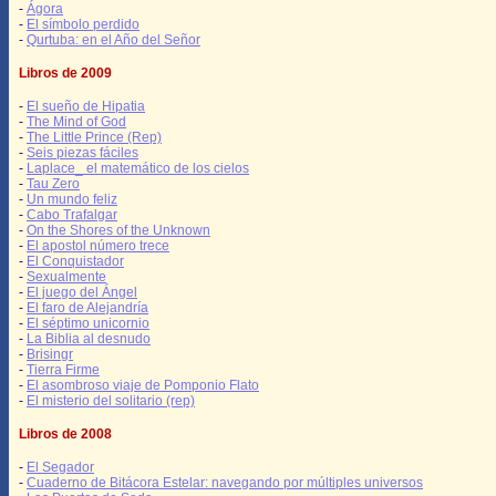
-
Ágora
-
El símbolo perdido
-
Qurtuba: en el Año del Señor
Libros de 2009
-
El sueño de Hipatia
-
The Mind of God
-
The Little Prince (Rep)
-
Seis piezas fáciles
-
Laplace_ el matemático de los cielos
-
Tau Zero
-
Un mundo feliz
-
Cabo Trafalgar
-
On the Shores of the Unknown
-
El apostol número trece
-
El Conquistador
-
Sexualmente
-
El juego del Ángel
-
El faro de Alejandría
-
El séptimo unicornio
-
La Biblia al desnudo
-
Brisingr
-
Tierra Firme
-
El asombroso viaje de Pomponio Flato
-
El misterio del solitario (rep)
Libros de 2008
-
El Segador
-
Cuaderno de Bitácora Estelar: navegando por múltiples universos