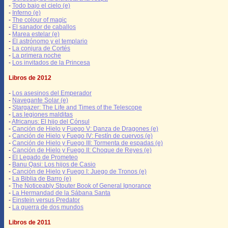
-
Todo bajo el cielo (e)
-
Inferno (e)
-
The colour of magic
-
El sanador de caballos
-
Marea estelar (e)
-
El astrónomo y el templario
-
La conjura de Cortés
-
La primera noche
-
Los invitados de la Princesa
Libros de 2012
-
Los asesinos del Emperador
-
Navegante Solar (e)
-
Stargazer: The Life and Times of the Telescope
-
Las legiones malditas
-
Africanus: El hijo del Cónsul
-
Canción de Hielo y Fuego V: Danza de Dragones (e)
-
Canción de Hielo y Fuego IV: Festín de cuervos (e)
-
Canción de Hielo y Fuego III: Tormenta de espadas (e)
-
Canción de Hielo y Fuego II: Choque de Reyes (e)
-
El Legado de Prometeo
-
Banu Qasi: Los hijos de Casio
-
Canción de Hielo y Fuego I: Juego de Tronos (e)
-
La Biblia de Barro (e)
-
The Noticeably Stouter Book of General Ignorance
-
La Hermandad de la Sábana Santa
-
Einstein versus Predator
-
La guerra de dos mundos
Libros de 2011