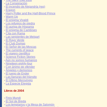
-
The Stars, Like Dust
-
La Conspiración
-
El incendio de Alejandría (rep)
-
Eragon
-
Harry Potter and the Half-Blood Prince
-
Warm Up
-
El enigma Vivaldi
-
Los refugios de piedra
-
El auriga de Hispania
-
El enigma de Cambises
-
Cita con Rama
-
Las serpientes de Melqart
-
El Rayo Verde
-
El Club Dumas
-
El Señor de las Moscas
-
The currents of space
-
El viajero científico
-
Science Fiction Stories
-
Aún no somos humanos
-
Nineteen eighty-four
-
Con ánimo de ofender
-
Ángeles y demonios
-
El juego de Ender
-
Las llanuras del tránsito
-
El Último Merovingio
-
La Especie Elegida
Libros de 2004
-
Finis Mundi
-
El Sol de Breda
-
Los templarios y la Mesa de Salomón