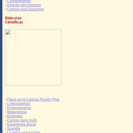
-
Cosmogramas
-
A través del Universo
-
Ciencia para Escuchar
Bitácoras
Científicas
-
Física en la Ciencia Ficción Plus
-
c.microsiervos
-
Evolucionarios
-
Malaciencia
-
Enchufa2
-
Curioso pero inútil
-
Experientia Docet
-
Scientia
-
La aldea irreductible