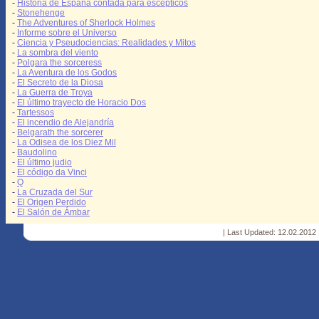
-
Historia de España contada para escépticos
-
Stonehenge
-
The Adventures of Sherlock Holmes
-
Informe sobre el Universo
-
Ciencia y Pseudociencias: Realidades y Mitos
-
La sombra del viento
-
Polgara the sorceress
-
La Aventura de los Godos
-
El Secreto de la Diosa
-
La Guerra de Troya
-
El último trayecto de Horacio Dos
-
Tartessos
-
El incendio de Alejandría
-
Belgarath the sorcerer
-
La Odisea de los Diez Mil
-
Baudolino
-
El último judio
-
El código da Vinci
-
Q
-
La Cruzada del Sur
-
El Origen Perdido
-
El Salón de Ámbar
| Last Updated: 12.02.2012 