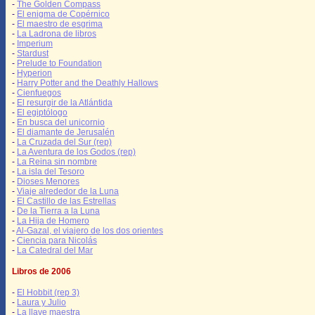
-
The Golden Compass
-
El enigma de Copérnico
-
El maestro de esgrima
-
La Ladrona de libros
-
Imperium
-
Stardust
-
Prelude to Foundation
-
Hyperion
-
Harry Potter and the Deathly Hallows
-
Cienfuegos
-
El resurgir de la Atlántida
-
El egiptólogo
-
En busca del unicornio
-
El diamante de Jerusalén
-
La Cruzada del Sur (rep)
-
La Aventura de los Godos (rep)
-
La Reina sin nombre
-
La isla del Tesoro
-
Dioses Menores
-
Viaje alrededor de la Luna
-
El Castillo de las Estrellas
-
De la Tierra a la Luna
-
La Hija de Homero
-
Al-Gazal, el viajero de los dos orientes
-
Ciencia para Nicolás
-
La Catedral del Mar
Libros de 2006
-
El Hobbit (rep 3)
-
Laura y Julio
-
La llave maestra