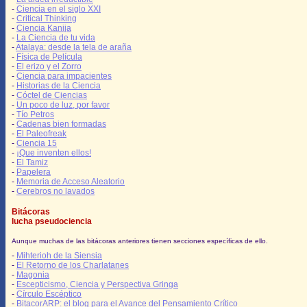
-
Ciencia en el siglo XXI
-
Critical Thinking
-
Ciencia Kanija
-
La Ciencia de tu vida
-
Atalaya: desde la tela de araña
-
Física de Película
-
El erizo y el Zorro
-
Ciencia para impacientes
-
Historias de la Ciencia
-
Cóctel de Ciencias
-
Un poco de luz, por favor
-
Tío Petros
-
Cadenas bien formadas
-
El Paleofreak
-
Ciencia 15
-
¡Que inventen ellos!
-
El Tamiz
-
Papelera
-
Memoria de Acceso Aleatorio
-
Cerebros no lavados
Bitácoras
lucha pseudociencia
Aunque muchas de las bitácoras anteriores tienen secciones específicas de ello.
-
Mihterioh de la Siensia
-
El Retorno de los Charlatanes
-
Magonia
-
Escepticismo, Ciencia y Perspectiva Gringa
-
Círculo Escéptico
-
BitacorARP: el blog para el Avance del Pensamiento Crítico