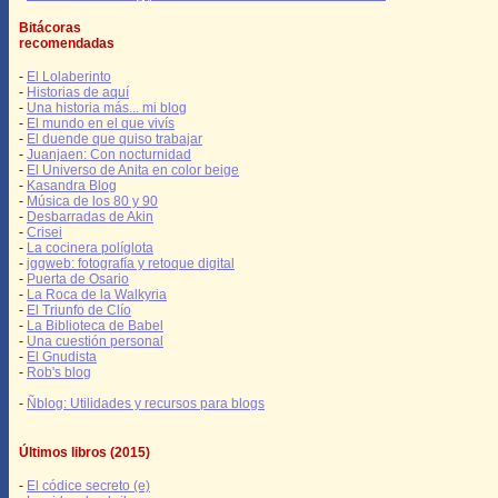
Bitácoras
recomendadas
-
El Lolaberinto
-
Historias de aquí
-
Una historia más... mi blog
-
El mundo en el que vivís
-
El duende que quiso trabajar
-
Juanjaen: Con nocturnidad
-
El Universo de Anita en color beige
-
Kasandra Blog
-
Música de los 80 y 90
-
Desbarradas de Akin
-
Crisei
-
La cocinera políglota
-
jggweb: fotografía y retoque digital
-
Puerta de Osario
-
La Roca de la Walkyria
-
El Triunfo de Clío
-
La Biblioteca de Babel
-
Una cuestión personal
-
El Gnudista
-
Rob's blog
-
Ñblog: Utilidades y recursos para blogs
Últimos libros (2015)
-
El códice secreto (e)