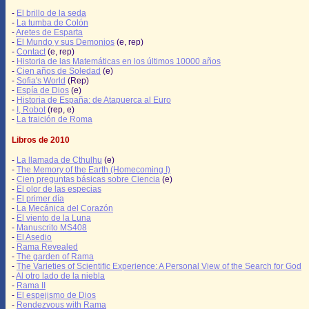
-
El brillo de la seda
-
La tumba de Colón
-
Aretes de Esparta
-
El Mundo y sus Demonios
(e, rep)
-
Contact
(e, rep)
-
Historia de las Matemáticas en los últimos 10000 años
-
Cien años de Soledad
(e)
-
Sofia's World
(Rep)
-
Espía de Dios
(e)
-
Historia de España: de Atapuerca al Euro
-
I, Robot
(rep, e)
-
La traición de Roma
Libros de 2010
-
La llamada de Cthulhu
(e)
-
The Memory of the Earth (Homecoming I)
-
Cien preguntas básicas sobre Ciencia
(e)
-
El olor de las especias
-
El primer día
-
La Mecánica del Corazón
-
El viento de la Luna
-
Manuscrito MS408
-
El Asedio
-
Rama Revealed
-
The garden of Rama
-
The Varieties of Scientific Experience: A Personal View of the Search for God
-
Al otro lado de la niebla
-
Rama II
-
El espejismo de Dios
-
Rendezvous with Rama