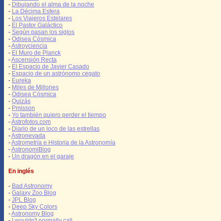
-
Dibujando el alma de la noche
-
La Décima Esfera
-
Los Viajeros Estelares
-
El Pastor Galáctico
-
Según pasan los siglos
-
Odisea Cósmica
-
Astroyciencia
-
El Muro de Planck
-
Ascensión Recta
-
El Espacio de Javier Casado
-
Espacio de un astrónomo cegato
-
Eureka
-
Miles de Millones
-
Odisea Cósmica
-
Quizás
-
Pmisson
-
Yo también quiero perder el tiempo
-
Astrofotos.com
-
Diario de un loco de las estrellas
-
Astronevada
-
Astrometría e Historia de la Astronomía
-
AstronomiBlog
-
Un dragón en el garaje
En inglés
-
Bad Astronomy
-
Galaxy Zoo Blog
-
JPL Blog
-
Deep Sky Colors
-
Astronomy Blog
-
I wouldn't normally call