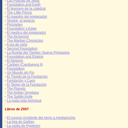
-
Las Puertas de Seda
-
Foundation and Earth
-
El tesorero de la catedral
-
The Little Prince
-
El maestro del emperador
-
Sinuhé, el egipcio
-
Pirómides
-
Foundation´s Edge
-
El medico del emperador
-
The Alchemist
-
The Martian Chronicles
-
A ras de cielo
-
Second Foundation
-
La Rueda del Tiempo: Nueva Primavera
-
Foundation and Empire
-
El Abisinio
-
Caribes (Cienfuegos II)
-
Foundation
-
Un Mundo sin Fin
-
El Triunfo de la Fundación
-
Fundación y Caos
-
El Temor de la Fundación
-
The Planets
-
The Amber Spyglass
-
The Subtle Knife
-
La judía más hermosa
Libros de 2007
-
El curioso incidente del perro a medianoche
-
La hija de Galileo
-
La caída de Hyperion