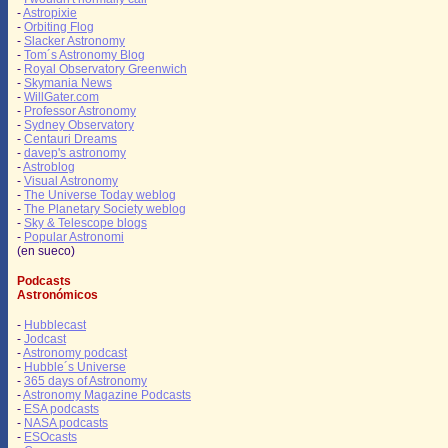
-
Astropixie
-
Orbiting Flog
-
Slacker Astronomy
-
Tom´s Astronomy Blog
-
Royal Observatory Greenwich
-
Skymania News
-
WillGater.com
-
Professor Astronomy
-
Sydney Observatory
-
Centauri Dreams
-
davep's astronomy
-
Astroblog
-
Visual Astronomy
-
The Universe Today weblog
-
The Planetary Society weblog
-
Sky & Telescope blogs
-
Popular Astronomi
(en sueco)
Podcasts
Astronómicos
-
Hubblecast
-
Jodcast
-
Astronomy podcast
-
Hubble´s Universe
-
365 days of Astronomy
-
Astronomy Magazine Podcasts
-
ESA podcasts
-
NASA podcasts
-
ESOcasts