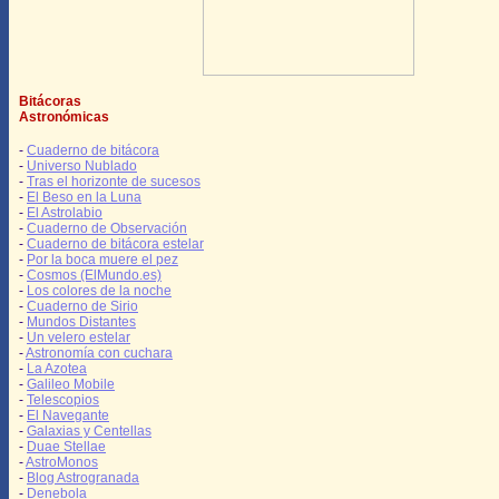
Bitácoras
Astronómicas
-
Cuaderno de bitácora
-
Universo Nublado
-
Tras el horizonte de sucesos
-
El Beso en la Luna
-
El Astrolabio
-
Cuaderno de Observación
-
Cuaderno de bitácora estelar
-
Por la boca muere el pez
-
Cosmos (ElMundo.es)
-
Los colores de la noche
-
Cuaderno de Sirio
-
Mundos Distantes
-
Un velero estelar
-
Astronomía con cuchara
-
La Azotea
-
Galileo Mobile
-
Telescopios
-
El Navegante
-
Galaxias y Centellas
-
Duae Stellae
-
AstroMonos
-
Blog Astrogranada
-
Denebola