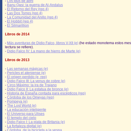
-
Los idus de abril
-
Banu Qasi: la guerra de Al-Andalus
-
El Retorno del Rey (rep 4)
-
Las Dos Torres (rep 4)
-
La Comunidad del Anillo (rep 4)
-
El Hobbit (rep 4)
-
El Silmarillion
Libros de 2014
-
Más aventuras de Didio Falco, libros V-XII (e)
(he estado monotema estos mes
lectura se refiere).
-
Didio Falco IV: La mano de hierro de Marte (e)
Libros de 2013
-
Las semanas mágicas (e)
-
Pericles el ateniense (e)
-
El origen perdido (e, rep)
-
Didio Falco III: La venus de cobre (e)
-
Circo Máximo: la ira de Trajano
-
Didio Falco II: La estatua de bronce (e)
-
Historia de España contada para escépticos (rep)
-
Córdoba de los Omeyas (rep)
-
Pompeya (e)
-
The Lost World (e)
-
La educación inteligente
-
El Universo para Ulises
-
El templo del cielo
-
Didio Falco I: La plata de Britania (e)
-
La fortaleza digital (e)
-
Córdoba, de la bicicleta a la vespa