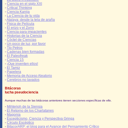
-
Ciencia en el siglo XXI
-
Critical Thinking
-
Ciencia Kanija
-
La Ciencia de tu vida
-
Atalaya: desde la tela de araña
-
Física de Película
-
El erizo y el Zorro
-
Ciencia para impacientes
-
Historias de la Ciencia
-
Cóctel de Ciencias
-
Un poco de luz, por favor
-
Tío Petros
-
Cadenas bien formadas
-
El Paleofreak
-
Ciencia 15
-
¡Que inventen ellos!
-
El Tamiz
-
Papelera
-
Memoria de Acceso Aleatorio
-
Cerebros no lavados
Bitácoras
lucha pseudociencia
Aunque muchas de las bitácoras anteriores tienen secciones específicas de ello.
-
Mihterioh de la Siensia
-
El Retorno de los Charlatanes
-
Magonia
-
Escepticismo, Ciencia y Perspectiva Gringa
-
Círculo Escéptico
-
BitacorARP: el blog para el Avance del Pensamiento Crítico