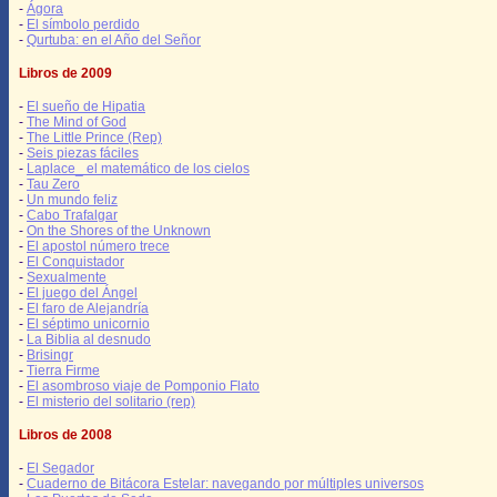
-
Ágora
-
El símbolo perdido
-
Qurtuba: en el Año del Señor
Libros de 2009
-
El sueño de Hipatia
-
The Mind of God
-
The Little Prince (Rep)
-
Seis piezas fáciles
-
Laplace_ el matemático de los cielos
-
Tau Zero
-
Un mundo feliz
-
Cabo Trafalgar
-
On the Shores of the Unknown
-
El apostol número trece
-
El Conquistador
-
Sexualmente
-
El juego del Ángel
-
El faro de Alejandría
-
El séptimo unicornio
-
La Biblia al desnudo
-
Brisingr
-
Tierra Firme
-
El asombroso viaje de Pomponio Flato
-
El misterio del solitario (rep)
Libros de 2008
-
El Segador
-
Cuaderno de Bitácora Estelar: navegando por múltiples universos