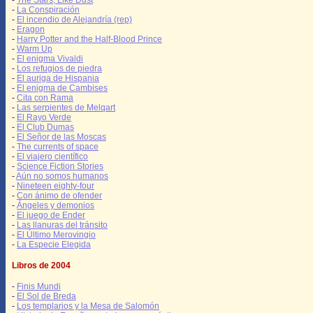
-
The Stars, Like Dust
-
La Conspiración
-
El incendio de Alejandría (rep)
-
Eragon
-
Harry Potter and the Half-Blood Prince
-
Warm Up
-
El enigma Vivaldi
-
Los refugios de piedra
-
El auriga de Hispania
-
El enigma de Cambises
-
Cita con Rama
-
Las serpientes de Melqart
-
El Rayo Verde
-
El Club Dumas
-
El Señor de las Moscas
-
The currents of space
-
El viajero científico
-
Science Fiction Stories
-
Aún no somos humanos
-
Nineteen eighty-four
-
Con ánimo de ofender
-
Ángeles y demonios
-
El juego de Ender
-
Las llanuras del tránsito
-
El Último Merovingio
-
La Especie Elegida
Libros de 2004
-
Finis Mundi
-
El Sol de Breda
-
Los templarios y la Mesa de Salomón