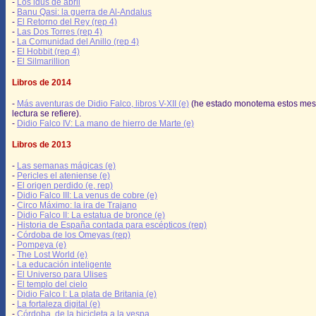
-
Los idus de abril
-
Banu Qasi: la guerra de Al-Andalus
-
El Retorno del Rey (rep 4)
-
Las Dos Torres (rep 4)
-
La Comunidad del Anillo (rep 4)
-
El Hobbit (rep 4)
-
El Silmarillion
Libros de 2014
-
Más aventuras de Didio Falco, libros V-XII (e)
(he estado monotema estos mes
lectura se refiere).
-
Didio Falco IV: La mano de hierro de Marte (e)
Libros de 2013
-
Las semanas mágicas (e)
-
Pericles el ateniense (e)
-
El origen perdido (e, rep)
-
Didio Falco III: La venus de cobre (e)
-
Circo Máximo: la ira de Trajano
-
Didio Falco II: La estatua de bronce (e)
-
Historia de España contada para escépticos (rep)
-
Córdoba de los Omeyas (rep)
-
Pompeya (e)
-
The Lost World (e)
-
La educación inteligente
-
El Universo para Ulises
-
El templo del cielo
-
Didio Falco I: La plata de Britania (e)
-
La fortaleza digital (e)
-
Córdoba, de la bicicleta a la vespa