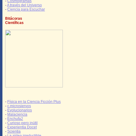
-
Cosmogramas
-
A través del Universo
-
Ciencia para Escuchar
Bitácoras
Científicas
-
Física en la Ciencia Ficción Plus
-
c.microsiervos
-
Evolucionarios
-
Malaciencia
-
Enchufa2
-
Curioso pero inútil
-
Experientia Docet
-
Scientia
-
La aldea irreductible