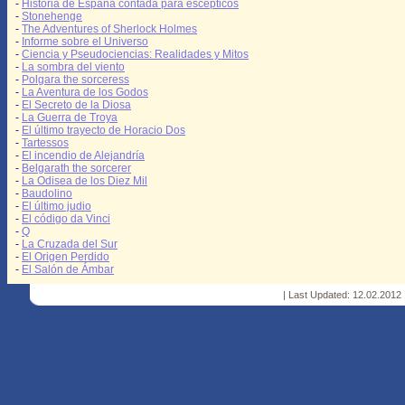
-
Historia de España contada para escépticos
-
Stonehenge
-
The Adventures of Sherlock Holmes
-
Informe sobre el Universo
-
Ciencia y Pseudociencias: Realidades y Mitos
-
La sombra del viento
-
Polgara the sorceress
-
La Aventura de los Godos
-
El Secreto de la Diosa
-
La Guerra de Troya
-
El último trayecto de Horacio Dos
-
Tartessos
-
El incendio de Alejandría
-
Belgarath the sorcerer
-
La Odisea de los Diez Mil
-
Baudolino
-
El último judio
-
El código da Vinci
-
Q
-
La Cruzada del Sur
-
El Origen Perdido
-
El Salón de Ámbar
| Last Updated: 12.02.2012 