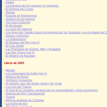
-
Eldest
-
La aventura de los romanos en Hispania
-
El Enigma del Cuatro
-
ZigZag
-
Escuela de Robinsones
-
Historia de los griegos
-
The End of Eternity
-
El Mozárabe
-
La caza del meteoro
-
Los Hijos del Capitán Grant (en América del Sur, Australia y en los Mares del S
-
Dioses y legiones
-
La Historiadora
-
El Retorno del Rey (rep 3)
-
El Club Dante
-
Las Pirámides de Güimar: Mito y Realidad
-
Las Dos Torres (rep 3)
-
El Misterio de Navidad
Libros de 2005
-
Mesías
-
La Comunidad del Anillo (rep 3)
-
Historia de Roma
-
Territorio Comanche
-
El extraño caso del doctor Jekyll y Mr. Hyde
-
Los ojos del Tuareg
-
El club de la comedia: ventajas de ser incompetente y otros monólogos
-
Historia del Rey Transparente
-
Tuareg
-
Historia ilustrada de Córdoba
-
La noche de Iesi