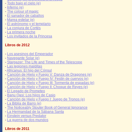
-
Todo bajo el cielo (e)
-
Inferno (e)
-
The colour of magic
-
El sanador de caballos
-
Marea estelar (e)
-
El astrónomo y el templario
-
La conjura de Cortés
-
La primera noche
-
Los invitados de la Princesa
Libros de 2012
-
Los asesinos del Emperador
-
Navegante Solar (e)
-
Stargazer: The Life and Times of the Telescope
-
Las legiones malditas
-
Africanus: El hijo del Cónsul
-
Canción de Hielo y Fuego V: Danza de Dragones (e)
-
Canción de Hielo y Fuego IV: Festín de cuervos (e)
-
Canción de Hielo y Fuego III: Tormenta de espadas (e)
-
Canción de Hielo y Fuego II: Choque de Reyes (e)
-
El Legado de Prometeo
-
Banu Qasi: Los hijos de Casio
-
Canción de Hielo y Fuego I: Juego de Tronos (e)
-
La Biblia de Barro (e)
-
The Noticeably Stouter Book of General Ignorance
-
La Hermandad de la Sábana Santa
-
Einstein versus Predator
-
La guerra de dos mundos
Libros de 2011