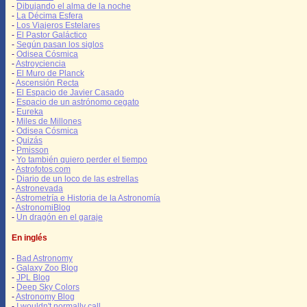
-
Dibujando el alma de la noche
-
La Décima Esfera
-
Los Viajeros Estelares
-
El Pastor Galáctico
-
Según pasan los siglos
-
Odisea Cósmica
-
Astroyciencia
-
El Muro de Planck
-
Ascensión Recta
-
El Espacio de Javier Casado
-
Espacio de un astrónomo cegato
-
Eureka
-
Miles de Millones
-
Odisea Cósmica
-
Quizás
-
Pmisson
-
Yo también quiero perder el tiempo
-
Astrofotos.com
-
Diario de un loco de las estrellas
-
Astronevada
-
Astrometría e Historia de la Astronomía
-
AstronomiBlog
-
Un dragón en el garaje
En inglés
-
Bad Astronomy
-
Galaxy Zoo Blog
-
JPL Blog
-
Deep Sky Colors
-
Astronomy Blog
-
I wouldn't normally call