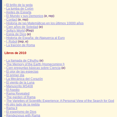
-
El brillo de la seda
-
La tumba de Colón
-
Aretes de Esparta
-
El Mundo y sus Demonios
(e, rep)
-
Contact
(e, rep)
-
Historia de las Matemáticas en los últimos 10000 años
-
Cien años de Soledad
(e)
-
Sofia's World
(Rep)
-
Espía de Dios
(e)
-
Historia de España: de Atapuerca al Euro
-
I, Robot
(rep, e)
-
La traición de Roma
Libros de 2010
-
La llamada de Cthulhu
(e)
-
The Memory of the Earth (Homecoming I)
-
Cien preguntas básicas sobre Ciencia
(e)
-
El olor de las especias
-
El primer día
-
La Mecánica del Corazón
-
El viento de la Luna
-
Manuscrito MS408
-
El Asedio
-
Rama Revealed
-
The garden of Rama
-
The Varieties of Scientific Experience: A Personal View of the Search for God
-
Al otro lado de la niebla
-
Rama II
-
El espejismo de Dios
-
Rendezvous with Rama