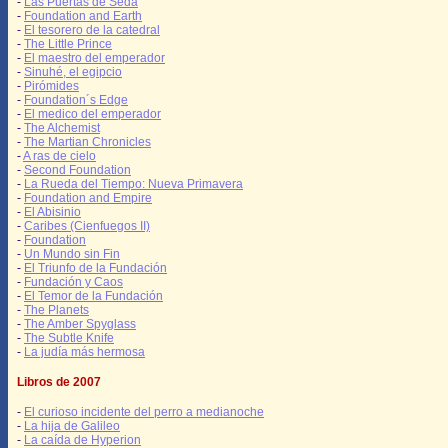
-
Las Puertas de Seda
-
Foundation and Earth
-
El tesorero de la catedral
-
The Little Prince
-
El maestro del emperador
-
Sinuhé, el egipcio
-
Pirómides
-
Foundation´s Edge
-
El medico del emperador
-
The Alchemist
-
The Martian Chronicles
-
A ras de cielo
-
Second Foundation
-
La Rueda del Tiempo: Nueva Primavera
-
Foundation and Empire
-
El Abisinio
-
Caribes (Cienfuegos II)
-
Foundation
-
Un Mundo sin Fin
-
El Triunfo de la Fundación
-
Fundación y Caos
-
El Temor de la Fundación
-
The Planets
-
The Amber Spyglass
-
The Subtle Knife
-
La judía más hermosa
Libros de 2007
-
El curioso incidente del perro a medianoche
-
La hija de Galileo
-
La caída de Hyperion