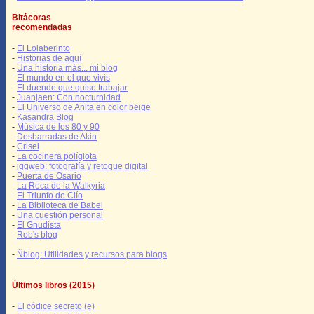
Bitácoras
recomendadas
-
El Lolaberinto
-
Historias de aquí
-
Una historia más... mi blog
-
El mundo en el que vivís
-
El duende que quiso trabajar
-
Juanjaen: Con nocturnidad
-
El Universo de Anita en color beige
-
Kasandra Blog
-
Música de los 80 y 90
-
Desbarradas de Akin
-
Crisei
-
La cocinera políglota
-
jggweb: fotografía y retoque digital
-
Puerta de Osario
-
La Roca de la Walkyria
-
El Triunfo de Clío
-
La Biblioteca de Babel
-
Una cuestión personal
-
El Gnudista
-
Rob's blog
-
Ñblog: Utilidades y recursos para blogs
Últimos libros (2015)
-
El códice secreto (e)