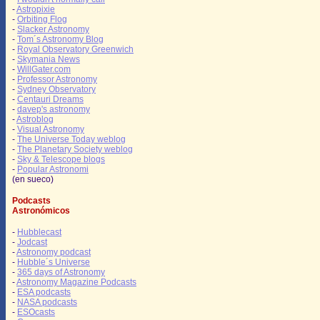
-
Astropixie
-
Orbiting Flog
-
Slacker Astronomy
-
Tom´s Astronomy Blog
-
Royal Observatory Greenwich
-
Skymania News
-
WillGater.com
-
Professor Astronomy
-
Sydney Observatory
-
Centauri Dreams
-
davep's astronomy
-
Astroblog
-
Visual Astronomy
-
The Universe Today weblog
-
The Planetary Society weblog
-
Sky & Telescope blogs
-
Popular Astronomi
(en sueco)
Podcasts
Astronómicos
-
Hubblecast
-
Jodcast
-
Astronomy podcast
-
Hubble´s Universe
-
365 days of Astronomy
-
Astronomy Magazine Podcasts
-
ESA podcasts
-
NASA podcasts
-
ESOcasts