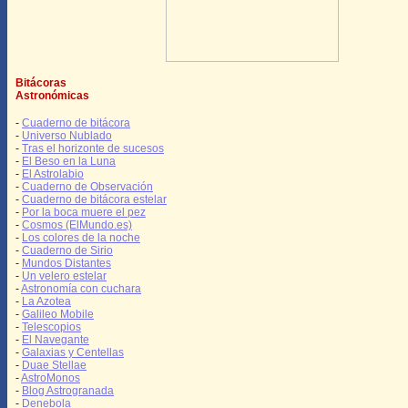
Bitácoras
Astronómicas
-
Cuaderno de bitácora
-
Universo Nublado
-
Tras el horizonte de sucesos
-
El Beso en la Luna
-
El Astrolabio
-
Cuaderno de Observación
-
Cuaderno de bitácora estelar
-
Por la boca muere el pez
-
Cosmos (ElMundo.es)
-
Los colores de la noche
-
Cuaderno de Sirio
-
Mundos Distantes
-
Un velero estelar
-
Astronomía con cuchara
-
La Azotea
-
Galileo Mobile
-
Telescopios
-
El Navegante
-
Galaxias y Centellas
-
Duae Stellae
-
AstroMonos
-
Blog Astrogranada
-
Denebola