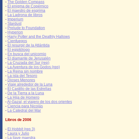
-
The Golden Compass
-
El enigma de Copérnico
-
El maestro de esgrima
-
La Ladrona de libros
-
Imperium
-
Stardust
-
Prelude to Foundation
-
Hyperion
-
Harry Potter and the Deathly Hallows
-
Cienfuegos
-
El resurgir de la Atlántida
-
El egiptólogo
-
En busca del unicornio
-
El diamante de Jerusalén
-
La Cruzada del Sur (rep)
-
La Aventura de los Godos (rep)
-
La Reina sin nombre
-
La isla del Tesoro
-
Dioses Menores
-
Viaje alrededor de la Luna
-
El Castillo de las Estrellas
-
De la Tierra a la Luna
-
La Hija de Homero
-
Al-Gazal, el viajero de los dos orientes
-
Ciencia para Nicolás
-
La Catedral del Mar
Libros de 2006
-
El Hobbit (rep 3)
-
Laura y Julio
-
La llave maestra