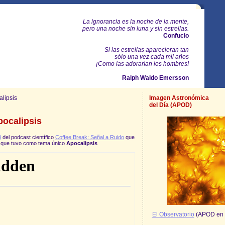
La ignorancia es la noche de la mente,
pero una noche sin luna y sin estrellas.
Confucio
Si las estrellas aparecieran tan
sólo una vez cada mil años
¡Como las adorarían los hombres!
Ralph Waldo Emersson
alipsis
Imagen Astronómica
del Día (APOD)
pocalipsis
8
del podcast científico
Coffee Break: Señal a Ruido
que
, y que tuvo como tema único
Apocalipsis
El Observatorio
(APOD en 