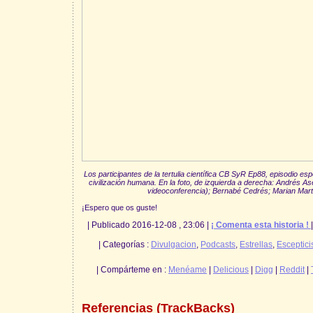
Los participantes de la tertulia científica CB SyR Ep88, episodio esp
civilización humana. En la foto, de izquierda a derecha: Andrés 
videoconferencia); Bernabé Cedrés; Marian Mar
¡Espero que os guste!
| Publicado 2016-12-08 , 23:06 |
¡ Comenta esta historia !
| Categorías :
Divulgacion
,
Podcasts
,
Estrellas
,
Esceptic
| Compárteme en :
Menéame
|
Delicious
|
Digg
|
Reddit
|
Referencias (TrackBacks)