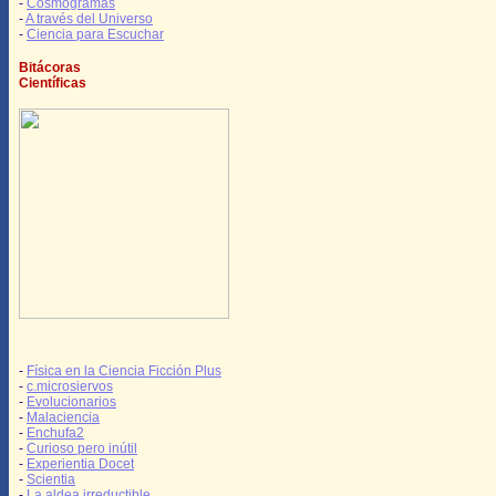
-
Cosmogramas
-
A través del Universo
-
Ciencia para Escuchar
Bitácoras
Científicas
-
Física en la Ciencia Ficción Plus
-
c.microsiervos
-
Evolucionarios
-
Malaciencia
-
Enchufa2
-
Curioso pero inútil
-
Experientia Docet
-
Scientia
-
La aldea irreductible