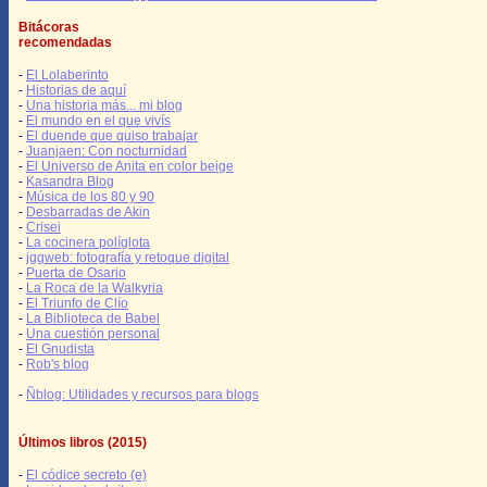
Bitácoras
recomendadas
-
El Lolaberinto
-
Historias de aquí
-
Una historia más... mi blog
-
El mundo en el que vivís
-
El duende que quiso trabajar
-
Juanjaen: Con nocturnidad
-
El Universo de Anita en color beige
-
Kasandra Blog
-
Música de los 80 y 90
-
Desbarradas de Akin
-
Crisei
-
La cocinera políglota
-
jggweb: fotografía y retoque digital
-
Puerta de Osario
-
La Roca de la Walkyria
-
El Triunfo de Clío
-
La Biblioteca de Babel
-
Una cuestión personal
-
El Gnudista
-
Rob's blog
-
Ñblog: Utilidades y recursos para blogs
Últimos libros (2015)
-
El códice secreto (e)