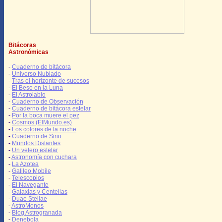
Bitácoras
Astronómicas
-
Cuaderno de bitácora
-
Universo Nublado
-
Tras el horizonte de sucesos
-
El Beso en la Luna
-
El Astrolabio
-
Cuaderno de Observación
-
Cuaderno de bitácora estelar
-
Por la boca muere el pez
-
Cosmos (ElMundo.es)
-
Los colores de la noche
-
Cuaderno de Sirio
-
Mundos Distantes
-
Un velero estelar
-
Astronomía con cuchara
-
La Azotea
-
Galileo Mobile
-
Telescopios
-
El Navegante
-
Galaxias y Centellas
-
Duae Stellae
-
AstroMonos
-
Blog Astrogranada
-
Denebola