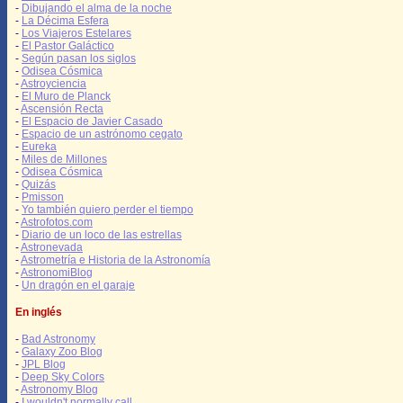
-
Dibujando el alma de la noche
-
La Décima Esfera
-
Los Viajeros Estelares
-
El Pastor Galáctico
-
Según pasan los siglos
-
Odisea Cósmica
-
Astroyciencia
-
El Muro de Planck
-
Ascensión Recta
-
El Espacio de Javier Casado
-
Espacio de un astrónomo cegato
-
Eureka
-
Miles de Millones
-
Odisea Cósmica
-
Quizás
-
Pmisson
-
Yo también quiero perder el tiempo
-
Astrofotos.com
-
Diario de un loco de las estrellas
-
Astronevada
-
Astrometría e Historia de la Astronomía
-
AstronomiBlog
-
Un dragón en el garaje
En inglés
-
Bad Astronomy
-
Galaxy Zoo Blog
-
JPL Blog
-
Deep Sky Colors
-
Astronomy Blog
-
I wouldn't normally call