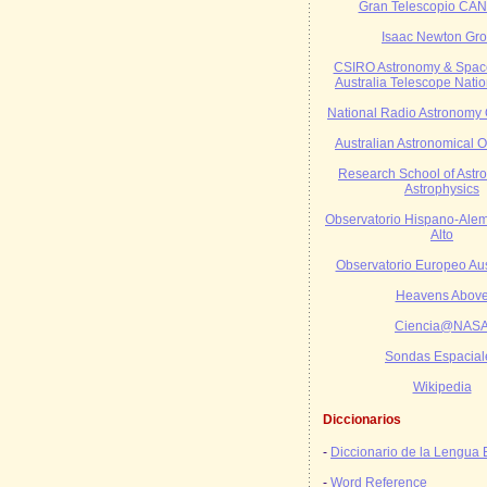
Gran Telescopio CA
Isaac Newton Gr
CSIRO Astronomy & Space
Australia Telescope Nation
National Radio Astronomy 
Australian Astronomical 
Research School of Ast
Astrophysics
Observatorio Hispano-Ale
Alto
Observatorio Europeo Aus
Heavens Abov
Ciencia@NAS
Sondas Espacial
Wikipedia
Diccionarios
-
Diccionario de la Lengua
-
Word Reference