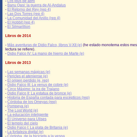
-
Los idus de abril
-
Banu Qasi: la guerra de Al-Andalus
-
El Retorno del Rey (rep 4)
-
Las Dos Torres (rep 4)
-
La Comunidad del Anillo (rep 4)
-
El Hobbit (rep 4)
-
El Silmarillion
Libros de 2014
-
Más aventuras de Didio Falco, libros V-XII (e)
(he estado monotema estos mes
lectura se refiere).
-
Didio Falco IV: La mano de hierro de Marte (e)
Libros de 2013
-
Las semanas mágicas (e)
-
Pericles el ateniense (e)
-
El origen perdido (e, rep)
-
Didio Falco III: La venus de cobre (e)
-
Circo Máximo: la ira de Trajano
-
Didio Falco II: La estatua de bronce (e)
-
Historia de España contada para escépticos (rep)
-
Córdoba de los Omeyas (rep)
-
Pompeya (e)
-
The Lost World (e)
-
La educación inteligente
-
El Universo para Ulises
-
El templo del cielo
-
Didio Falco I: La plata de Britania (e)
-
La fortaleza digital (e)
-
Córdoba, de la bicicleta a la vespa