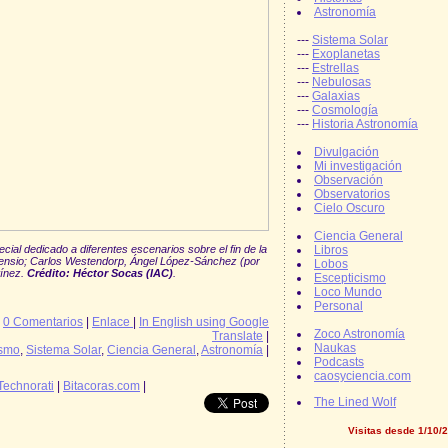
Astronomía
---
Sistema Solar
---
Exoplanetas
---
Estrellas
---
Nebulosas
---
Galaxias
---
Cosmología
---
Historia Astronomía
Divulgación
Mi investigación
Observación
Observatorios
Cielo Oscuro
Ciencia General
Libros
ecial dedicado a diferentes escenarios sobre el fin de la
Asensio; Carlos Westendorp, Ángel López-Sánchez (por
Lobos
tínez.
Crédito: Héctor Socas (IAC)
.
Escepticismo
Loco Mundo
Personal
|
0 Comentarios
|
Enlace
|
In English using Google
Zoco Astronomía
Translate
|
Naukas
ismo
,
Sistema Solar
,
Ciencia General
,
Astronomía
|
Podcasts
caosyciencia.com
Technorati
|
Bitacoras.com
|
The Lined Wolf
Visitas desde 1/10/