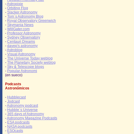
-
Astropixie
-
Orbiting Flog
-
Slacker Astronomy
-
Tom´s Astronomy Blog
-
Royal Observatory Greenwich
-
Skymania News
-
WillGater.com
-
Professor Astronomy
-
Sydney Observatory
-
Centauri Dreams
-
davep's astronomy
-
Astroblog
-
Visual Astronomy
-
The Universe Today weblog
-
The Planetary Society weblog
-
Sky & Telescope blogs
-
Popular Astronomi
(en sueco)
Podcasts
Astronómicos
-
Hubblecast
-
Jodcast
-
Astronomy podcast
-
Hubble´s Universe
-
365 days of Astronomy
-
Astronomy Magazine Podcasts
-
ESA podcasts
-
NASA podcasts
-
ESOcasts