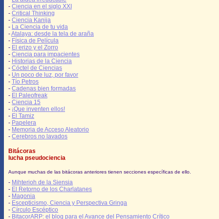
-
Ciencia en el siglo XXI
-
Critical Thinking
-
Ciencia Kanija
-
La Ciencia de tu vida
-
Atalaya: desde la tela de araña
-
Física de Película
-
El erizo y el Zorro
-
Ciencia para impacientes
-
Historias de la Ciencia
-
Cóctel de Ciencias
-
Un poco de luz, por favor
-
Tío Petros
-
Cadenas bien formadas
-
El Paleofreak
-
Ciencia 15
-
¡Que inventen ellos!
-
El Tamiz
-
Papelera
-
Memoria de Acceso Aleatorio
-
Cerebros no lavados
Bitácoras
lucha pseudociencia
Aunque muchas de las bitácoras anteriores tienen secciones específicas de ello.
-
Mihterioh de la Siensia
-
El Retorno de los Charlatanes
-
Magonia
-
Escepticismo, Ciencia y Perspectiva Gringa
-
Círculo Escéptico
-
BitacorARP: el blog para el Avance del Pensamiento Crítico