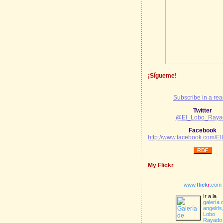
¡Sígueme!
Subscribe in a re
Twitter
@El_Lobo_Raya
Facebook
http://www.facebook.com/
My Flickr
www.
flick
r
.com
Ir a la
galería 
angelrls,
Lobo
Rayado