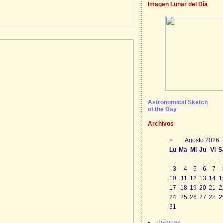
Imagen Lunar del Día
Astronomical Sketch
of the Day
Archivos
<
Agosto 2026
Lu
Ma
Mi
Ju
Vi
S
3
4
5
6
7
10
11
12
13
14
1
17
18
19
20
21
2
24
25
26
27
28
2
31
Historias