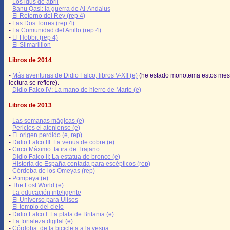
-
Los idus de abril
-
Banu Qasi: la guerra de Al-Andalus
-
El Retorno del Rey (rep 4)
-
Las Dos Torres (rep 4)
-
La Comunidad del Anillo (rep 4)
-
El Hobbit (rep 4)
-
El Silmarillion
Libros de 2014
-
Más aventuras de Didio Falco, libros V-XII (e)
(he estado monotema estos mes
lectura se refiere).
-
Didio Falco IV: La mano de hierro de Marte (e)
Libros de 2013
-
Las semanas mágicas (e)
-
Pericles el ateniense (e)
-
El origen perdido (e, rep)
-
Didio Falco III: La venus de cobre (e)
-
Circo Máximo: la ira de Trajano
-
Didio Falco II: La estatua de bronce (e)
-
Historia de España contada para escépticos (rep)
-
Córdoba de los Omeyas (rep)
-
Pompeya (e)
-
The Lost World (e)
-
La educación inteligente
-
El Universo para Ulises
-
El templo del cielo
-
Didio Falco I: La plata de Britania (e)
-
La fortaleza digital (e)
-
Córdoba, de la bicicleta a la vespa