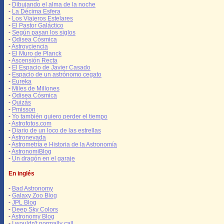
-
Dibujando el alma de la noche
-
La Décima Esfera
-
Los Viajeros Estelares
-
El Pastor Galáctico
-
Según pasan los siglos
-
Odisea Cósmica
-
Astroyciencia
-
El Muro de Planck
-
Ascensión Recta
-
El Espacio de Javier Casado
-
Espacio de un astrónomo cegato
-
Eureka
-
Miles de Millones
-
Odisea Cósmica
-
Quizás
-
Pmisson
-
Yo también quiero perder el tiempo
-
Astrofotos.com
-
Diario de un loco de las estrellas
-
Astronevada
-
Astrometría e Historia de la Astronomía
-
AstronomiBlog
-
Un dragón en el garaje
En inglés
-
Bad Astronomy
-
Galaxy Zoo Blog
-
JPL Blog
-
Deep Sky Colors
-
Astronomy Blog
-
I wouldn't normally call