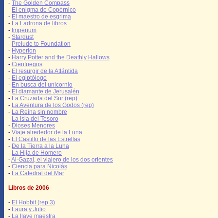
-
The Golden Compass
-
El enigma de Copérnico
-
El maestro de esgrima
-
La Ladrona de libros
-
Imperium
-
Stardust
-
Prelude to Foundation
-
Hyperion
-
Harry Potter and the Deathly Hallows
-
Cienfuegos
-
El resurgir de la Atlántida
-
El egiptólogo
-
En busca del unicornio
-
El diamante de Jerusalén
-
La Cruzada del Sur (rep)
-
La Aventura de los Godos (rep)
-
La Reina sin nombre
-
La isla del Tesoro
-
Dioses Menores
-
Viaje alrededor de la Luna
-
El Castillo de las Estrellas
-
De la Tierra a la Luna
-
La Hija de Homero
-
Al-Gazal, el viajero de los dos orientes
-
Ciencia para Nicolás
-
La Catedral del Mar
Libros de 2006
-
El Hobbit (rep 3)
-
Laura y Julio
-
La llave maestra