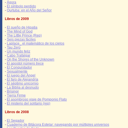
-
Ágora
-
El símbolo perdido
-
Qurtuba: en el Año del Señor
Libros de 2009
-
El sueño de Hipatia
-
The Mind of God
-
The Little Prince (Rep)
-
Seis piezas fáciles
-
Laplace_ el matemático de los cielos
-
Tau Zero
-
Un mundo feliz
-
Cabo Trafalgar
-
On the Shores of the Unknown
-
El apostol número trece
-
El Conquistador
-
Sexualmente
-
El juego del Ángel
-
El faro de Alejandría
-
El séptimo unicornio
-
La Biblia al desnudo
-
Brisingr
-
Tierra Firme
-
El asombroso viaje de Pomponio Flato
-
El misterio del solitario (rep)
Libros de 2008
-
El Segador
-
Cuaderno de Bitácora Estelar: navegando por múltiples universos