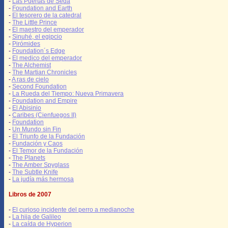
-
Las Puertas de Seda
-
Foundation and Earth
-
El tesorero de la catedral
-
The Little Prince
-
El maestro del emperador
-
Sinuhé, el egipcio
-
Pirómides
-
Foundation´s Edge
-
El medico del emperador
-
The Alchemist
-
The Martian Chronicles
-
A ras de cielo
-
Second Foundation
-
La Rueda del Tiempo: Nueva Primavera
-
Foundation and Empire
-
El Abisinio
-
Caribes (Cienfuegos II)
-
Foundation
-
Un Mundo sin Fin
-
El Triunfo de la Fundación
-
Fundación y Caos
-
El Temor de la Fundación
-
The Planets
-
The Amber Spyglass
-
The Subtle Knife
-
La judía más hermosa
Libros de 2007
-
El curioso incidente del perro a medianoche
-
La hija de Galileo
-
La caída de Hyperion