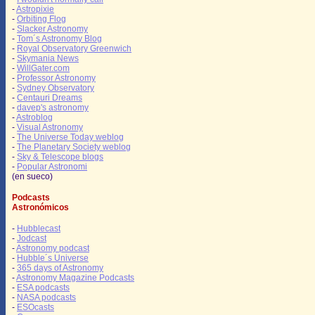
-
Astropixie
-
Orbiting Flog
-
Slacker Astronomy
-
Tom´s Astronomy Blog
-
Royal Observatory Greenwich
-
Skymania News
-
WillGater.com
-
Professor Astronomy
-
Sydney Observatory
-
Centauri Dreams
-
davep's astronomy
-
Astroblog
-
Visual Astronomy
-
The Universe Today weblog
-
The Planetary Society weblog
-
Sky & Telescope blogs
-
Popular Astronomi
(en sueco)
Podcasts
Astronómicos
-
Hubblecast
-
Jodcast
-
Astronomy podcast
-
Hubble´s Universe
-
365 days of Astronomy
-
Astronomy Magazine Podcasts
-
ESA podcasts
-
NASA podcasts
-
ESOcasts