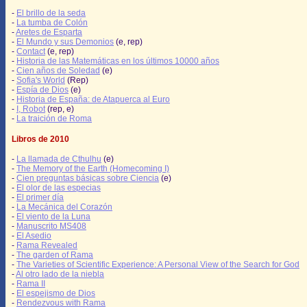
-
El brillo de la seda
-
La tumba de Colón
-
Aretes de Esparta
-
El Mundo y sus Demonios
(e, rep)
-
Contact
(e, rep)
-
Historia de las Matemáticas en los últimos 10000 años
-
Cien años de Soledad
(e)
-
Sofia's World
(Rep)
-
Espía de Dios
(e)
-
Historia de España: de Atapuerca al Euro
-
I, Robot
(rep, e)
-
La traición de Roma
Libros de 2010
-
La llamada de Cthulhu
(e)
-
The Memory of the Earth (Homecoming I)
-
Cien preguntas básicas sobre Ciencia
(e)
-
El olor de las especias
-
El primer día
-
La Mecánica del Corazón
-
El viento de la Luna
-
Manuscrito MS408
-
El Asedio
-
Rama Revealed
-
The garden of Rama
-
The Varieties of Scientific Experience: A Personal View of the Search for God
-
Al otro lado de la niebla
-
Rama II
-
El espejismo de Dios
-
Rendezvous with Rama