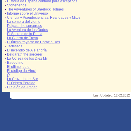
-
Historia de España contada para escépticos
-
Stonehenge
-
The Adventures of Sherlock Holmes
-
Informe sobre el Universo
-
Ciencia y Pseudociencias: Realidades y Mitos
-
La sombra del viento
-
Polgara the sorceress
-
La Aventura de los Godos
-
El Secreto de la Diosa
-
La Guerra de Troya
-
El último trayecto de Horacio Dos
-
Tartessos
-
El incendio de Alejandría
-
Belgarath the sorcerer
-
La Odisea de los Diez Mil
-
Baudolino
-
El último judio
-
El código da Vinci
-
Q
-
La Cruzada del Sur
-
El Origen Perdido
-
El Salón de Ámbar
| Last Updated: 12.02.2012 