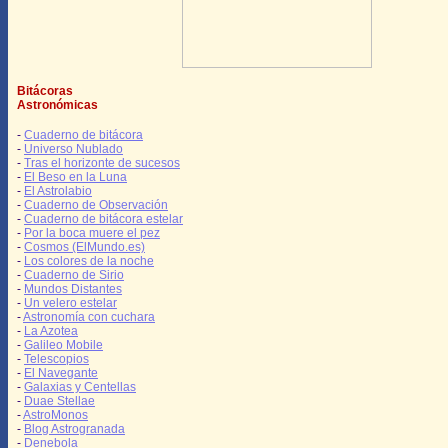
Bitácoras
Astronómicas
-
Cuaderno de bitácora
-
Universo Nublado
-
Tras el horizonte de sucesos
-
El Beso en la Luna
-
El Astrolabio
-
Cuaderno de Observación
-
Cuaderno de bitácora estelar
-
Por la boca muere el pez
-
Cosmos (ElMundo.es)
-
Los colores de la noche
-
Cuaderno de Sirio
-
Mundos Distantes
-
Un velero estelar
-
Astronomía con cuchara
-
La Azotea
-
Galileo Mobile
-
Telescopios
-
El Navegante
-
Galaxias y Centellas
-
Duae Stellae
-
AstroMonos
-
Blog Astrogranada
-
Denebola