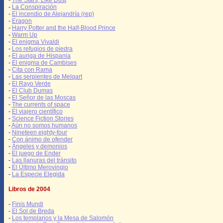
-
The Stars, Like Dust
-
La Conspiración
-
El incendio de Alejandría (rep)
-
Eragon
-
Harry Potter and the Half-Blood Prince
-
Warm Up
-
El enigma Vivaldi
-
Los refugios de piedra
-
El auriga de Hispania
-
El enigma de Cambises
-
Cita con Rama
-
Las serpientes de Melqart
-
El Rayo Verde
-
El Club Dumas
-
El Señor de las Moscas
-
The currents of space
-
El viajero científico
-
Science Fiction Stories
-
Aún no somos humanos
-
Nineteen eighty-four
-
Con ánimo de ofender
-
Ángeles y demonios
-
El juego de Ender
-
Las llanuras del tránsito
-
El Último Merovingio
-
La Especie Elegida
Libros de 2004
-
Finis Mundi
-
El Sol de Breda
-
Los templarios y la Mesa de Salomón