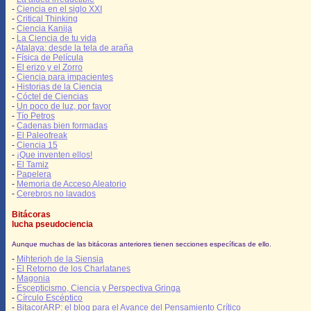
-
Ciencia en el siglo XXI
-
Critical Thinking
-
Ciencia Kanija
-
La Ciencia de tu vida
-
Atalaya: desde la tela de araña
-
Física de Película
-
El erizo y el Zorro
-
Ciencia para impacientes
-
Historias de la Ciencia
-
Cóctel de Ciencias
-
Un poco de luz, por favor
-
Tío Petros
-
Cadenas bien formadas
-
El Paleofreak
-
Ciencia 15
-
¡Que inventen ellos!
-
El Tamiz
-
Papelera
-
Memoria de Acceso Aleatorio
-
Cerebros no lavados
Bitácoras
lucha pseudociencia
Aunque muchas de las bitácoras anteriores tienen secciones específicas de ello.
-
Mihterioh de la Siensia
-
El Retorno de los Charlatanes
-
Magonia
-
Escepticismo, Ciencia y Perspectiva Gringa
-
Círculo Escéptico
-
BitacorARP: el blog para el Avance del Pensamiento Crítico