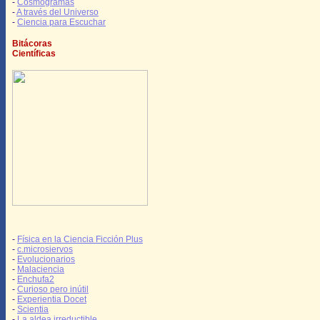
-
Cosmogramas
-
A través del Universo
-
Ciencia para Escuchar
Bitácoras
Científicas
-
Física en la Ciencia Ficción Plus
-
c.microsiervos
-
Evolucionarios
-
Malaciencia
-
Enchufa2
-
Curioso pero inútil
-
Experientia Docet
-
Scientia
-
La aldea irreductible