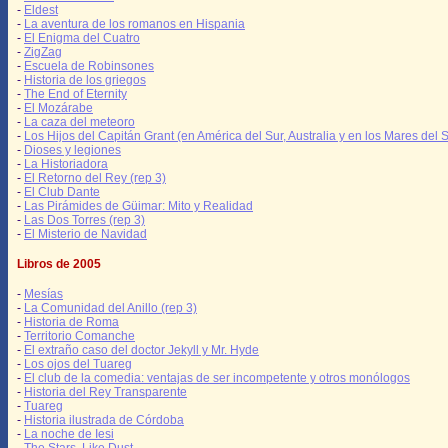
-
Eldest
-
La aventura de los romanos en Hispania
-
El Enigma del Cuatro
-
ZigZag
-
Escuela de Robinsones
-
Historia de los griegos
-
The End of Eternity
-
El Mozárabe
-
La caza del meteoro
-
Los Hijos del Capitán Grant (en América del Sur, Australia y en los Mares del S
-
Dioses y legiones
-
La Historiadora
-
El Retorno del Rey (rep 3)
-
El Club Dante
-
Las Pirámides de Güimar: Mito y Realidad
-
Las Dos Torres (rep 3)
-
El Misterio de Navidad
Libros de 2005
-
Mesías
-
La Comunidad del Anillo (rep 3)
-
Historia de Roma
-
Territorio Comanche
-
El extraño caso del doctor Jekyll y Mr. Hyde
-
Los ojos del Tuareg
-
El club de la comedia: ventajas de ser incompetente y otros monólogos
-
Historia del Rey Transparente
-
Tuareg
-
Historia ilustrada de Córdoba
-
La noche de Iesi