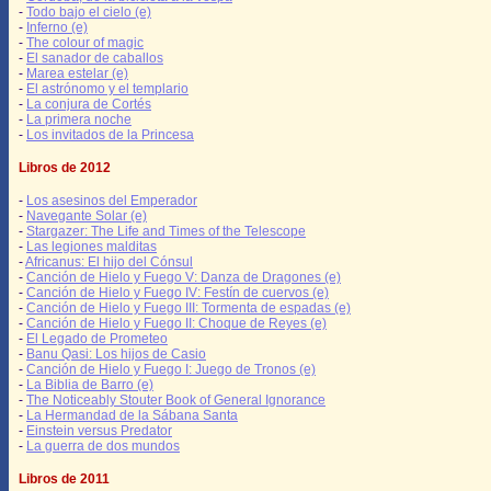
-
Todo bajo el cielo (e)
-
Inferno (e)
-
The colour of magic
-
El sanador de caballos
-
Marea estelar (e)
-
El astrónomo y el templario
-
La conjura de Cortés
-
La primera noche
-
Los invitados de la Princesa
Libros de 2012
-
Los asesinos del Emperador
-
Navegante Solar (e)
-
Stargazer: The Life and Times of the Telescope
-
Las legiones malditas
-
Africanus: El hijo del Cónsul
-
Canción de Hielo y Fuego V: Danza de Dragones (e)
-
Canción de Hielo y Fuego IV: Festín de cuervos (e)
-
Canción de Hielo y Fuego III: Tormenta de espadas (e)
-
Canción de Hielo y Fuego II: Choque de Reyes (e)
-
El Legado de Prometeo
-
Banu Qasi: Los hijos de Casio
-
Canción de Hielo y Fuego I: Juego de Tronos (e)
-
La Biblia de Barro (e)
-
The Noticeably Stouter Book of General Ignorance
-
La Hermandad de la Sábana Santa
-
Einstein versus Predator
-
La guerra de dos mundos
Libros de 2011