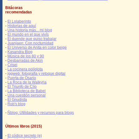
Bitácoras
recomendadas
-
El Lolaberinto
-
Historias de aquí
-
Una historia más... mi blog
-
El mundo en el que vivís
-
El duende que quiso trabajar
-
Juanjaen: Con nocturnidad
-
El Universo de Anita en color beige
-
Kasandra Blog
-
Música de los 80 y 90
-
Desbarradas de Akin
-
Crisei
-
La cocinera políglota
-
jggweb: fotografía y retoque digital
-
Puerta de Osario
-
La Roca de la Walkyria
-
El Triunfo de Clío
-
La Biblioteca de Babel
-
Una cuestión personal
-
El Gnudista
-
Rob's blog
-
Ñblog: Utilidades y recursos para blogs
Últimos libros (2015)
-
El códice secreto (e)