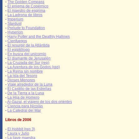
-
The Golden Compass
-
El enigma de Copérnico
-
El maestro de esgrima
-
La Ladrona de libros
-
Imperium
-
Stardust
-
Prelude to Foundation
-
Hyperion
-
Harry Potter and the Deathly Hallows
-
Cienfuegos
-
El resurgir de la Atlántida
-
El egiptólogo
-
En busca del unicornio
-
El diamante de Jerusalén
-
La Cruzada del Sur (rep)
-
La Aventura de los Godos (rep)
-
La Reina sin nombre
-
La isla del Tesoro
-
Dioses Menores
-
Viaje alrededor de la Luna
-
El Castillo de las Estrellas
-
De la Tierra a la Luna
-
La Hija de Homero
-
Al-Gazal, el viajero de los dos orientes
-
Ciencia para Nicolás
-
La Catedral del Mar
Libros de 2006
-
El Hobbit (rep 3)
-
Laura y Julio
-
La llave maestra