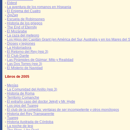
-
Eldest
-
La aventura de los romanos en Hispania
-
El Enigma del Cuatro
-
ZigZag
-
Escuela de Robinsones
-
Historia de los griegos
-
The End of Eternity
-
El Mozárabe
-
La caza del meteoro
-
Los Hijos del Capitán Grant (en América del Sur, Australia y en los Mares del S
-
Dioses y legiones
-
La Historiadora
-
El Retorno del Rey (rep 3)
-
El Club Dante
-
Las Pirámides de Güimar: Mito y Realidad
-
Las Dos Torres (rep 3)
-
El Misterio de Navidad
Libros de 2005
-
Mesías
-
La Comunidad del Anillo (rep 3)
-
Historia de Roma
-
Territorio Comanche
-
El extraño caso del doctor Jekyll y Mr. Hyde
-
Los ojos del Tuareg
-
El club de la comedia: ventajas de ser incompetente y otros monólogos
-
Historia del Rey Transparente
-
Tuareg
-
Historia ilustrada de Córdoba
-
La noche de Iesi