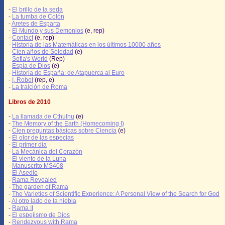
-
El brillo de la seda
-
La tumba de Colón
-
Aretes de Esparta
-
El Mundo y sus Demonios
(e, rep)
-
Contact
(e, rep)
-
Historia de las Matemáticas en los últimos 10000 años
-
Cien años de Soledad
(e)
-
Sofia's World
(Rep)
-
Espía de Dios
(e)
-
Historia de España: de Atapuerca al Euro
-
I, Robot
(rep, e)
-
La traición de Roma
Libros de 2010
-
La llamada de Cthulhu
(e)
-
The Memory of the Earth (Homecoming I)
-
Cien preguntas básicas sobre Ciencia
(e)
-
El olor de las especias
-
El primer día
-
La Mecánica del Corazón
-
El viento de la Luna
-
Manuscrito MS408
-
El Asedio
-
Rama Revealed
-
The garden of Rama
-
The Varieties of Scientific Experience: A Personal View of the Search for God
-
Al otro lado de la niebla
-
Rama II
-
El espejismo de Dios
-
Rendezvous with Rama