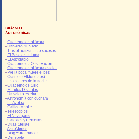
Bitácoras
Astronómicas
-
Cuaderno de bitácora
-
Universo Nublado
-
Tras el horizonte de sucesos
-
El Beso en la Luna
-
El Astrolabio
-
Cuaderno de Observación
-
Cuaderno de bitácora estelar
-
Por la boca muere el pez
-
Cosmos (ElMundo.es)
-
Los colores de la noche
-
Cuaderno de Sirio
-
Mundos Distantes
-
Un velero estelar
-
Astronomía con cuchara
-
La Azotea
-
Galileo Mobile
-
Telescopios
-
El Navegante
-
Galaxias y Centellas
-
Duae Stellae
-
AstroMonos
-
Blog Astrogranada
-
Denebola