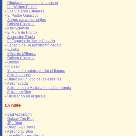
-
Dibujando el alma de la noche
-
La Décima Esfera
-
Los Viajeros Estelares
-
El Pastor Galáctico
-
Según pasan los siglos
-
Odisea Cósmica
-
Astroyciencia
-
El Muro de Planck
-
Ascensión Recta
-
El Espacio de Javier Casado
-
Espacio de un astrónomo cegato
-
Eureka
-
Miles de Millones
-
Odisea Cósmica
-
Quizás
-
Pmisson
-
Yo también quiero perder el tiempo
-
Astrofotos.com
-
Diario de un loco de las estrellas
-
Astronevada
-
Astrometría e Historia de la Astronomía
-
AstronomiBlog
-
Un dragón en el garaje
En inglés
-
Bad Astronomy
-
Galaxy Zoo Blog
-
JPL Blog
-
Deep Sky Colors
-
Astronomy Blog
-
I wouldn't normally call