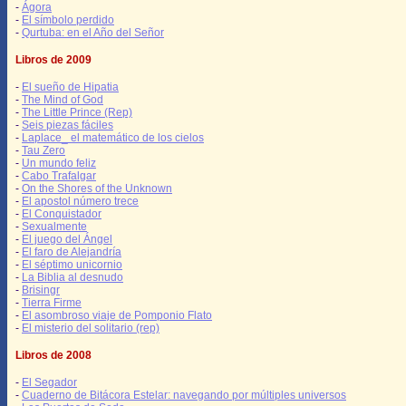
-
Ágora
-
El símbolo perdido
-
Qurtuba: en el Año del Señor
Libros de 2009
-
El sueño de Hipatia
-
The Mind of God
-
The Little Prince (Rep)
-
Seis piezas fáciles
-
Laplace_ el matemático de los cielos
-
Tau Zero
-
Un mundo feliz
-
Cabo Trafalgar
-
On the Shores of the Unknown
-
El apostol número trece
-
El Conquistador
-
Sexualmente
-
El juego del Ángel
-
El faro de Alejandría
-
El séptimo unicornio
-
La Biblia al desnudo
-
Brisingr
-
Tierra Firme
-
El asombroso viaje de Pomponio Flato
-
El misterio del solitario (rep)
Libros de 2008
-
El Segador
-
Cuaderno de Bitácora Estelar: navegando por múltiples universos