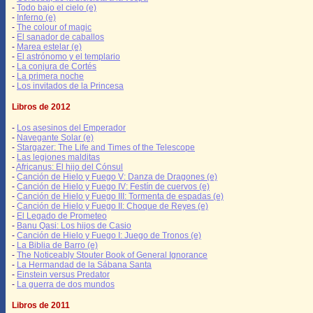
-
Todo bajo el cielo (e)
-
Inferno (e)
-
The colour of magic
-
El sanador de caballos
-
Marea estelar (e)
-
El astrónomo y el templario
-
La conjura de Cortés
-
La primera noche
-
Los invitados de la Princesa
Libros de 2012
-
Los asesinos del Emperador
-
Navegante Solar (e)
-
Stargazer: The Life and Times of the Telescope
-
Las legiones malditas
-
Africanus: El hijo del Cónsul
-
Canción de Hielo y Fuego V: Danza de Dragones (e)
-
Canción de Hielo y Fuego IV: Festín de cuervos (e)
-
Canción de Hielo y Fuego III: Tormenta de espadas (e)
-
Canción de Hielo y Fuego II: Choque de Reyes (e)
-
El Legado de Prometeo
-
Banu Qasi: Los hijos de Casio
-
Canción de Hielo y Fuego I: Juego de Tronos (e)
-
La Biblia de Barro (e)
-
The Noticeably Stouter Book of General Ignorance
-
La Hermandad de la Sábana Santa
-
Einstein versus Predator
-
La guerra de dos mundos
Libros de 2011