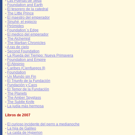
-
Las Puertas de Seda
-
Foundation and Earth
-
El tesorero de la catedral
-
The Little Prince
-
El maestro del emperador
-
Sinuhé, el egipcio
-
Pirómides
-
Foundation´s Edge
-
El medico del emperador
-
The Alchemist
-
The Martian Chronicles
-
A ras de cielo
-
Second Foundation
-
La Rueda del Tiempo: Nueva Primavera
-
Foundation and Empire
-
El Abisinio
-
Caribes (Cienfuegos II)
-
Foundation
-
Un Mundo sin Fin
-
El Triunfo de la Fundación
-
Fundación y Caos
-
El Temor de la Fundación
-
The Planets
-
The Amber Spyglass
-
The Subtle Knife
-
La judía más hermosa
Libros de 2007
-
El curioso incidente del perro a medianoche
-
La hija de Galileo
-
La caída de Hyperion