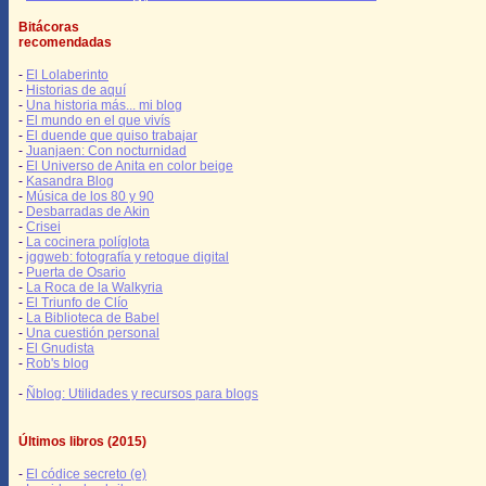
Bitácoras
recomendadas
-
El Lolaberinto
-
Historias de aquí
-
Una historia más... mi blog
-
El mundo en el que vivís
-
El duende que quiso trabajar
-
Juanjaen: Con nocturnidad
-
El Universo de Anita en color beige
-
Kasandra Blog
-
Música de los 80 y 90
-
Desbarradas de Akin
-
Crisei
-
La cocinera políglota
-
jggweb: fotografía y retoque digital
-
Puerta de Osario
-
La Roca de la Walkyria
-
El Triunfo de Clío
-
La Biblioteca de Babel
-
Una cuestión personal
-
El Gnudista
-
Rob's blog
-
Ñblog: Utilidades y recursos para blogs
Últimos libros (2015)
-
El códice secreto (e)