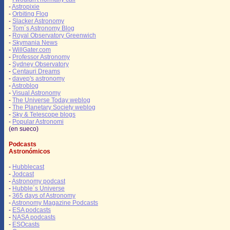
-
Astropixie
-
Orbiting Flog
-
Slacker Astronomy
-
Tom´s Astronomy Blog
-
Royal Observatory Greenwich
-
Skymania News
-
WillGater.com
-
Professor Astronomy
-
Sydney Observatory
-
Centauri Dreams
-
davep's astronomy
-
Astroblog
-
Visual Astronomy
-
The Universe Today weblog
-
The Planetary Society weblog
-
Sky & Telescope blogs
-
Popular Astronomi
(en sueco)
Podcasts
Astronómicos
-
Hubblecast
-
Jodcast
-
Astronomy podcast
-
Hubble´s Universe
-
365 days of Astronomy
-
Astronomy Magazine Podcasts
-
ESA podcasts
-
NASA podcasts
-
ESOcasts