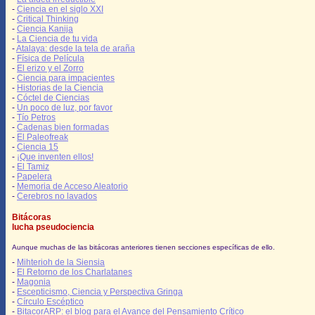
-
Ciencia en el siglo XXI
-
Critical Thinking
-
Ciencia Kanija
-
La Ciencia de tu vida
-
Atalaya: desde la tela de araña
-
Física de Película
-
El erizo y el Zorro
-
Ciencia para impacientes
-
Historias de la Ciencia
-
Cóctel de Ciencias
-
Un poco de luz, por favor
-
Tío Petros
-
Cadenas bien formadas
-
El Paleofreak
-
Ciencia 15
-
¡Que inventen ellos!
-
El Tamiz
-
Papelera
-
Memoria de Acceso Aleatorio
-
Cerebros no lavados
Bitácoras
lucha pseudociencia
Aunque muchas de las bitácoras anteriores tienen secciones específicas de ello.
-
Mihterioh de la Siensia
-
El Retorno de los Charlatanes
-
Magonia
-
Escepticismo, Ciencia y Perspectiva Gringa
-
Círculo Escéptico
-
BitacorARP: el blog para el Avance del Pensamiento Crítico