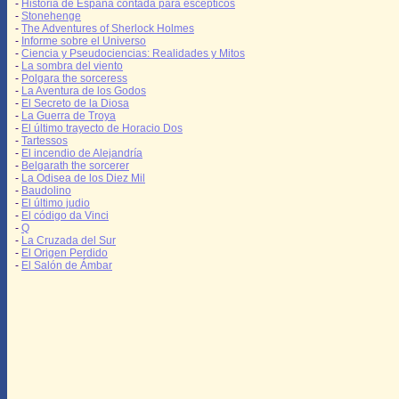
-
Historia de España contada para escépticos
-
Stonehenge
-
The Adventures of Sherlock Holmes
-
Informe sobre el Universo
-
Ciencia y Pseudociencias: Realidades y Mitos
-
La sombra del viento
-
Polgara the sorceress
-
La Aventura de los Godos
-
El Secreto de la Diosa
-
La Guerra de Troya
-
El último trayecto de Horacio Dos
-
Tartessos
-
El incendio de Alejandría
-
Belgarath the sorcerer
-
La Odisea de los Diez Mil
-
Baudolino
-
El último judio
-
El código da Vinci
-
Q
-
La Cruzada del Sur
-
El Origen Perdido
-
El Salón de Ámbar