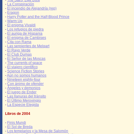
-
The Stars, Like Dust
-
La Conspiración
-
El incendio de Alejandría (rep)
-
Eragon
-
Harry Potter and the Half-Blood Prince
-
Warm Up
-
El enigma Vivaldi
-
Los refugios de piedra
-
El auriga de Hispania
-
El enigma de Cambises
-
Cita con Rama
-
Las serpientes de Melqart
-
El Rayo Verde
-
El Club Dumas
-
El Señor de las Moscas
-
The currents of space
-
El viajero científico
-
Science Fiction Stories
-
Aún no somos humanos
-
Nineteen eighty-four
-
Con ánimo de ofender
-
Ángeles y demonios
-
El juego de Ender
-
Las llanuras del tránsito
-
El Último Merovingio
-
La Especie Elegida
Libros de 2004
-
Finis Mundi
-
El Sol de Breda
-
Los templarios y la Mesa de Salomón