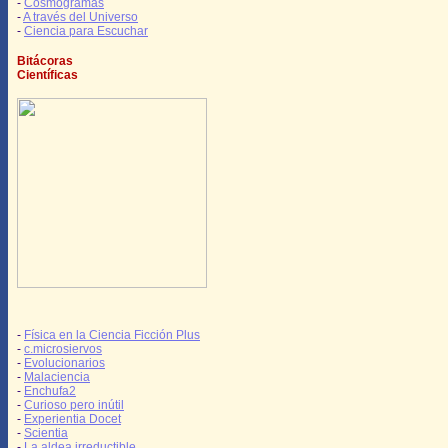
-
Cosmogramas
-
A través del Universo
-
Ciencia para Escuchar
Bitácoras
Científicas
-
Física en la Ciencia Ficción Plus
-
c.microsiervos
-
Evolucionarios
-
Malaciencia
-
Enchufa2
-
Curioso pero inútil
-
Experientia Docet
-
Scientia
-
La aldea irreductible