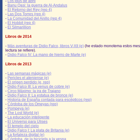
-
Los idus de abril
-
Banu Qasi: la guerra de Al-Andalus
-
El Retorno del Rey (rep 4)
-
Las Dos Torres (rep 4)
-
La Comunidad del Anillo (rep 4)
-
El Hobbit (rep 4)
-
El Silmarillion
Libros de 2014
-
Más aventuras de Didio Falco, libros V-XII (e)
(he estado monotema estos mes
lectura se refiere).
-
Didio Falco IV: La mano de hierro de Marte (e)
Libros de 2013
-
Las semanas mágicas (e)
-
Pericles el ateniense (e)
-
El origen perdido (e, rep)
-
Didio Falco III: La venus de cobre (e)
-
Circo Máximo: la ira de Trajano
-
Didio Falco II: La estatua de bronce (e)
-
Historia de España contada para escépticos (rep)
-
Córdoba de los Omeyas (rep)
-
Pompeya (e)
-
The Lost World (e)
-
La educación inteligente
-
El Universo para Ulises
-
El templo del cielo
-
Didio Falco I: La plata de Britania (e)
-
La fortaleza digital (e)
-
Córdoba, de la bicicleta a la vespa