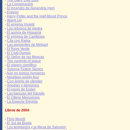
-
The Stars, Like Dust
-
La Conspiración
-
El incendio de Alejandría (rep)
-
Eragon
-
Harry Potter and the Half-Blood Prince
-
Warm Up
-
El enigma Vivaldi
-
Los refugios de piedra
-
El auriga de Hispania
-
El enigma de Cambises
-
Cita con Rama
-
Las serpientes de Melqart
-
El Rayo Verde
-
El Club Dumas
-
El Señor de las Moscas
-
The currents of space
-
El viajero científico
-
Science Fiction Stories
-
Aún no somos humanos
-
Nineteen eighty-four
-
Con ánimo de ofender
-
Ángeles y demonios
-
El juego de Ender
-
Las llanuras del tránsito
-
El Último Merovingio
-
La Especie Elegida
Libros de 2004
-
Finis Mundi
-
El Sol de Breda
-
Los templarios y la Mesa de Salomón