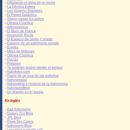
-
Dibujando el alma de la noche
-
La Décima Esfera
-
Los Viajeros Estelares
-
El Pastor Galáctico
-
Según pasan los siglos
-
Odisea Cósmica
-
Astroyciencia
-
El Muro de Planck
-
Ascensión Recta
-
El Espacio de Javier Casado
-
Espacio de un astrónomo cegato
-
Eureka
-
Miles de Millones
-
Odisea Cósmica
-
Quizás
-
Pmisson
-
Yo también quiero perder el tiempo
-
Astrofotos.com
-
Diario de un loco de las estrellas
-
Astronevada
-
Astrometría e Historia de la Astronomía
-
AstronomiBlog
-
Un dragón en el garaje
En inglés
-
Bad Astronomy
-
Galaxy Zoo Blog
-
JPL Blog
-
Deep Sky Colors
-
Astronomy Blog
-
I wouldn't normally call