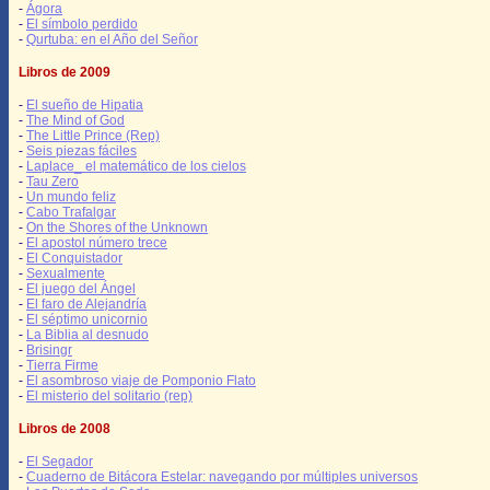
-
Ágora
-
El símbolo perdido
-
Qurtuba: en el Año del Señor
Libros de 2009
-
El sueño de Hipatia
-
The Mind of God
-
The Little Prince (Rep)
-
Seis piezas fáciles
-
Laplace_ el matemático de los cielos
-
Tau Zero
-
Un mundo feliz
-
Cabo Trafalgar
-
On the Shores of the Unknown
-
El apostol número trece
-
El Conquistador
-
Sexualmente
-
El juego del Ángel
-
El faro de Alejandría
-
El séptimo unicornio
-
La Biblia al desnudo
-
Brisingr
-
Tierra Firme
-
El asombroso viaje de Pomponio Flato
-
El misterio del solitario (rep)
Libros de 2008
-
El Segador
-
Cuaderno de Bitácora Estelar: navegando por múltiples universos