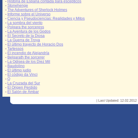
-
Historia de España contada para escépticos
-
Stonehenge
-
The Adventures of Sherlock Holmes
-
Informe sobre el Universo
-
Ciencia y Pseudociencias: Realidades y Mitos
-
La sombra del viento
-
Polgara the sorceress
-
La Aventura de los Godos
-
El Secreto de la Diosa
-
La Guerra de Troya
-
El último trayecto de Horacio Dos
-
Tartessos
-
El incendio de Alejandría
-
Belgarath the sorcerer
-
La Odisea de los Diez Mil
-
Baudolino
-
El último judio
-
El código da Vinci
-
Q
-
La Cruzada del Sur
-
El Origen Perdido
-
El Salón de Ámbar
| Last Updated: 12.02.2012 