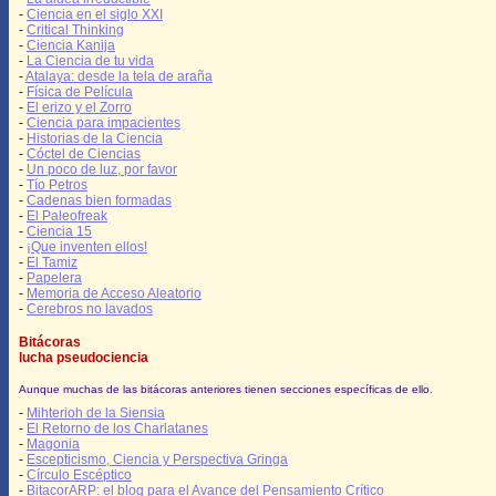
-
Ciencia en el siglo XXI
-
Critical Thinking
-
Ciencia Kanija
-
La Ciencia de tu vida
-
Atalaya: desde la tela de araña
-
Física de Película
-
El erizo y el Zorro
-
Ciencia para impacientes
-
Historias de la Ciencia
-
Cóctel de Ciencias
-
Un poco de luz, por favor
-
Tío Petros
-
Cadenas bien formadas
-
El Paleofreak
-
Ciencia 15
-
¡Que inventen ellos!
-
El Tamiz
-
Papelera
-
Memoria de Acceso Aleatorio
-
Cerebros no lavados
Bitácoras
lucha pseudociencia
Aunque muchas de las bitácoras anteriores tienen secciones específicas de ello.
-
Mihterioh de la Siensia
-
El Retorno de los Charlatanes
-
Magonia
-
Escepticismo, Ciencia y Perspectiva Gringa
-
Círculo Escéptico
-
BitacorARP: el blog para el Avance del Pensamiento Crítico