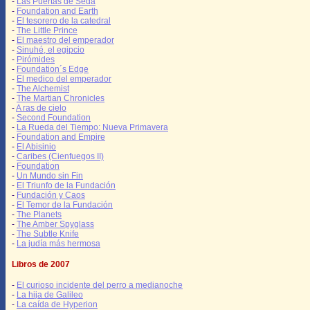
-
Las Puertas de Seda
-
Foundation and Earth
-
El tesorero de la catedral
-
The Little Prince
-
El maestro del emperador
-
Sinuhé, el egipcio
-
Pirómides
-
Foundation´s Edge
-
El medico del emperador
-
The Alchemist
-
The Martian Chronicles
-
A ras de cielo
-
Second Foundation
-
La Rueda del Tiempo: Nueva Primavera
-
Foundation and Empire
-
El Abisinio
-
Caribes (Cienfuegos II)
-
Foundation
-
Un Mundo sin Fin
-
El Triunfo de la Fundación
-
Fundación y Caos
-
El Temor de la Fundación
-
The Planets
-
The Amber Spyglass
-
The Subtle Knife
-
La judía más hermosa
Libros de 2007
-
El curioso incidente del perro a medianoche
-
La hija de Galileo
-
La caída de Hyperion