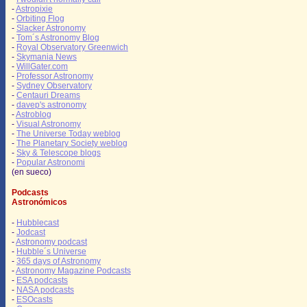
-
Astropixie
-
Orbiting Flog
-
Slacker Astronomy
-
Tom´s Astronomy Blog
-
Royal Observatory Greenwich
-
Skymania News
-
WillGater.com
-
Professor Astronomy
-
Sydney Observatory
-
Centauri Dreams
-
davep's astronomy
-
Astroblog
-
Visual Astronomy
-
The Universe Today weblog
-
The Planetary Society weblog
-
Sky & Telescope blogs
-
Popular Astronomi
(en sueco)
Podcasts
Astronómicos
-
Hubblecast
-
Jodcast
-
Astronomy podcast
-
Hubble´s Universe
-
365 days of Astronomy
-
Astronomy Magazine Podcasts
-
ESA podcasts
-
NASA podcasts
-
ESOcasts