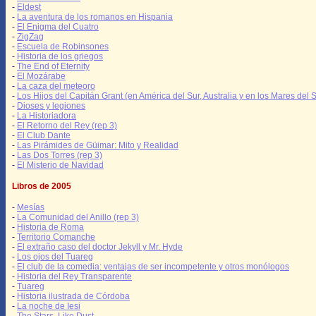
-
Eldest
-
La aventura de los romanos en Hispania
-
El Enigma del Cuatro
-
ZigZag
-
Escuela de Robinsones
-
Historia de los griegos
-
The End of Eternity
-
El Mozárabe
-
La caza del meteoro
-
Los Hijos del Capitán Grant (en América del Sur, Australia y en los Mares del S
-
Dioses y legiones
-
La Historiadora
-
El Retorno del Rey (rep 3)
-
El Club Dante
-
Las Pirámides de Güimar: Mito y Realidad
-
Las Dos Torres (rep 3)
-
El Misterio de Navidad
Libros de 2005
-
Mesías
-
La Comunidad del Anillo (rep 3)
-
Historia de Roma
-
Territorio Comanche
-
El extraño caso del doctor Jekyll y Mr. Hyde
-
Los ojos del Tuareg
-
El club de la comedia: ventajas de ser incompetente y otros monólogos
-
Historia del Rey Transparente
-
Tuareg
-
Historia ilustrada de Córdoba
-
La noche de Iesi