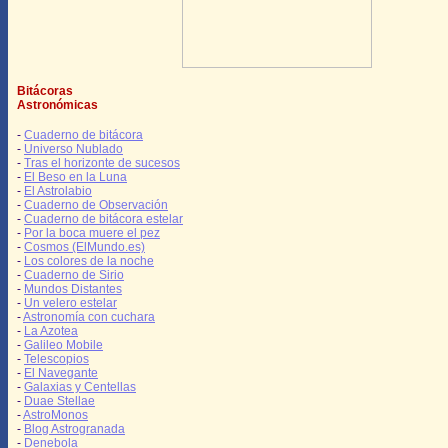
Bitácoras
Astronómicas
-
Cuaderno de bitácora
-
Universo Nublado
-
Tras el horizonte de sucesos
-
El Beso en la Luna
-
El Astrolabio
-
Cuaderno de Observación
-
Cuaderno de bitácora estelar
-
Por la boca muere el pez
-
Cosmos (ElMundo.es)
-
Los colores de la noche
-
Cuaderno de Sirio
-
Mundos Distantes
-
Un velero estelar
-
Astronomía con cuchara
-
La Azotea
-
Galileo Mobile
-
Telescopios
-
El Navegante
-
Galaxias y Centellas
-
Duae Stellae
-
AstroMonos
-
Blog Astrogranada
-
Denebola