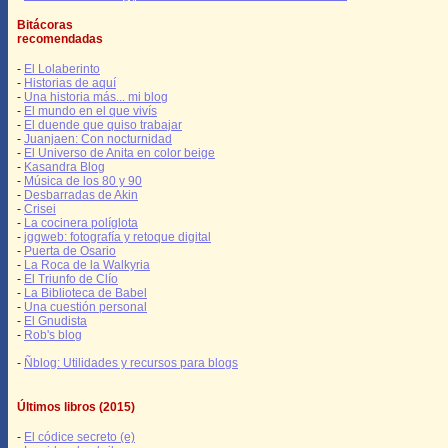
Bitácoras
recomendadas
-
El Lolaberinto
-
Historias de aquí
-
Una historia más... mi blog
-
El mundo en el que vivís
-
El duende que quiso trabajar
-
Juanjaen: Con nocturnidad
-
El Universo de Anita en color beige
-
Kasandra Blog
-
Música de los 80 y 90
-
Desbarradas de Akin
-
Crisei
-
La cocinera políglota
-
jggweb: fotografía y retoque digital
-
Puerta de Osario
-
La Roca de la Walkyria
-
El Triunfo de Clío
-
La Biblioteca de Babel
-
Una cuestión personal
-
El Gnudista
-
Rob's blog
-
Ñblog: Utilidades y recursos para blogs
Últimos libros (2015)
-
El códice secreto (e)