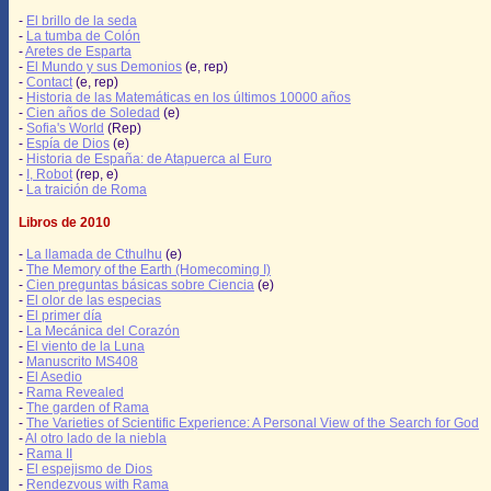
-
El brillo de la seda
-
La tumba de Colón
-
Aretes de Esparta
-
El Mundo y sus Demonios
(e, rep)
-
Contact
(e, rep)
-
Historia de las Matemáticas en los últimos 10000 años
-
Cien años de Soledad
(e)
-
Sofia's World
(Rep)
-
Espía de Dios
(e)
-
Historia de España: de Atapuerca al Euro
-
I, Robot
(rep, e)
-
La traición de Roma
Libros de 2010
-
La llamada de Cthulhu
(e)
-
The Memory of the Earth (Homecoming I)
-
Cien preguntas básicas sobre Ciencia
(e)
-
El olor de las especias
-
El primer día
-
La Mecánica del Corazón
-
El viento de la Luna
-
Manuscrito MS408
-
El Asedio
-
Rama Revealed
-
The garden of Rama
-
The Varieties of Scientific Experience: A Personal View of the Search for God
-
Al otro lado de la niebla
-
Rama II
-
El espejismo de Dios
-
Rendezvous with Rama