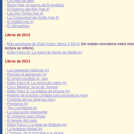
-
Los idus de abril
-
Banu Qasi: la guerra de Al-Andalus
-
El Retorno del Rey (rep 4)
-
Las Dos Torres (rep 4)
-
La Comunidad del Anillo (rep 4)
-
El Hobbit (rep 4)
-
El Silmarillion
Libros de 2014
-
Más aventuras de Didio Falco, libros V-XII (e)
(he estado monotema estos mes
lectura se refiere).
-
Didio Falco IV: La mano de hierro de Marte (e)
Libros de 2013
-
Las semanas mágicas (e)
-
Pericles el ateniense (e)
-
El origen perdido (e, rep)
-
Didio Falco III: La venus de cobre (e)
-
Circo Máximo: la ira de Trajano
-
Didio Falco II: La estatua de bronce (e)
-
Historia de España contada para escépticos (rep)
-
Córdoba de los Omeyas (rep)
-
Pompeya (e)
-
The Lost World (e)
-
La educación inteligente
-
El Universo para Ulises
-
El templo del cielo
-
Didio Falco I: La plata de Britania (e)
-
La fortaleza digital (e)
-
Córdoba, de la bicicleta a la vespa