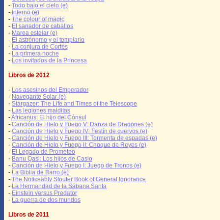
-
Todo bajo el cielo (e)
-
Inferno (e)
-
The colour of magic
-
El sanador de caballos
-
Marea estelar (e)
-
El astrónomo y el templario
-
La conjura de Cortés
-
La primera noche
-
Los invitados de la Princesa
Libros de 2012
-
Los asesinos del Emperador
-
Navegante Solar (e)
-
Stargazer: The Life and Times of the Telescope
-
Las legiones malditas
-
Africanus: El hijo del Cónsul
-
Canción de Hielo y Fuego V: Danza de Dragones (e)
-
Canción de Hielo y Fuego IV: Festín de cuervos (e)
-
Canción de Hielo y Fuego III: Tormenta de espadas (e)
-
Canción de Hielo y Fuego II: Choque de Reyes (e)
-
El Legado de Prometeo
-
Banu Qasi: Los hijos de Casio
-
Canción de Hielo y Fuego I: Juego de Tronos (e)
-
La Biblia de Barro (e)
-
The Noticeably Stouter Book of General Ignorance
-
La Hermandad de la Sábana Santa
-
Einstein versus Predator
-
La guerra de dos mundos
Libros de 2011