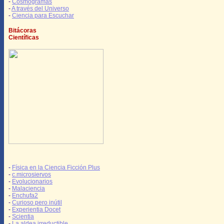
-
Cosmogramas
-
A través del Universo
-
Ciencia para Escuchar
Bitácoras
Científicas
-
Física en la Ciencia Ficción Plus
-
c.microsiervos
-
Evolucionarios
-
Malaciencia
-
Enchufa2
-
Curioso pero inútil
-
Experientia Docet
-
Scientia
-
La aldea irreductible