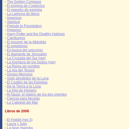
-
The Golden Compass
-
El enigma de Copérnico
-
El maestro de esgrima
-
La Ladrona de libros
-
Imperium
-
Stardust
-
Prelude to Foundation
-
Hyperion
-
Harry Potter and the Deathly Hallows
-
Cienfuegos
-
El resurgir de la Atlántida
-
El egiptólogo
-
En busca del unicornio
-
El diamante de Jerusalén
-
La Cruzada del Sur (rep)
-
La Aventura de los Godos (rep)
-
La Reina sin nombre
-
La isla del Tesoro
-
Dioses Menores
-
Viaje alrededor de la Luna
-
El Castillo de las Estrellas
-
De la Tierra a la Luna
-
La Hija de Homero
-
Al-Gazal, el viajero de los dos orientes
-
Ciencia para Nicolás
-
La Catedral del Mar
Libros de 2006
-
El Hobbit (rep 3)
-
Laura y Julio
-
La llave maestra