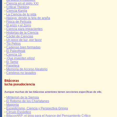
-
Ciencia en el siglo XXI
-
Critical Thinking
-
Ciencia Kanija
-
La Ciencia de tu vida
-
Atalaya: desde la tela de araña
-
Física de Película
-
El erizo y el Zorro
-
Ciencia para impacientes
-
Historias de la Ciencia
-
Cóctel de Ciencias
-
Un poco de luz, por favor
-
Tío Petros
-
Cadenas bien formadas
-
El Paleofreak
-
Ciencia 15
-
¡Que inventen ellos!
-
El Tamiz
-
Papelera
-
Memoria de Acceso Aleatorio
-
Cerebros no lavados
Bitácoras
lucha pseudociencia
Aunque muchas de las bitácoras anteriores tienen secciones específicas de ello.
-
Mihterioh de la Siensia
-
El Retorno de los Charlatanes
-
Magonia
-
Escepticismo, Ciencia y Perspectiva Gringa
-
Círculo Escéptico
-
BitacorARP: el blog para el Avance del Pensamiento Crítico