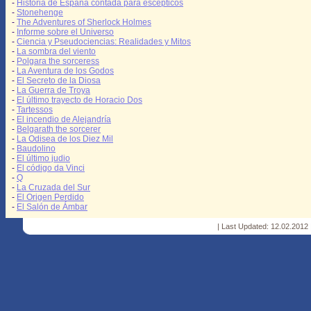
-
Historia de España contada para escépticos
-
Stonehenge
-
The Adventures of Sherlock Holmes
-
Informe sobre el Universo
-
Ciencia y Pseudociencias: Realidades y Mitos
-
La sombra del viento
-
Polgara the sorceress
-
La Aventura de los Godos
-
El Secreto de la Diosa
-
La Guerra de Troya
-
El último trayecto de Horacio Dos
-
Tartessos
-
El incendio de Alejandría
-
Belgarath the sorcerer
-
La Odisea de los Diez Mil
-
Baudolino
-
El último judio
-
El código da Vinci
-
Q
-
La Cruzada del Sur
-
El Origen Perdido
-
El Salón de Ámbar
| Last Updated: 12.02.2012 