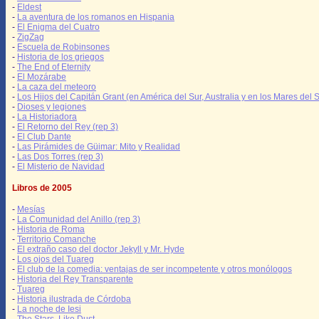
-
Eldest
-
La aventura de los romanos en Hispania
-
El Enigma del Cuatro
-
ZigZag
-
Escuela de Robinsones
-
Historia de los griegos
-
The End of Eternity
-
El Mozárabe
-
La caza del meteoro
-
Los Hijos del Capitán Grant (en América del Sur, Australia y en los Mares del S
-
Dioses y legiones
-
La Historiadora
-
El Retorno del Rey (rep 3)
-
El Club Dante
-
Las Pirámides de Güimar: Mito y Realidad
-
Las Dos Torres (rep 3)
-
El Misterio de Navidad
Libros de 2005
-
Mesías
-
La Comunidad del Anillo (rep 3)
-
Historia de Roma
-
Territorio Comanche
-
El extraño caso del doctor Jekyll y Mr. Hyde
-
Los ojos del Tuareg
-
El club de la comedia: ventajas de ser incompetente y otros monólogos
-
Historia del Rey Transparente
-
Tuareg
-
Historia ilustrada de Córdoba
-
La noche de Iesi