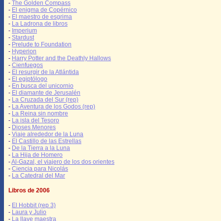
-
The Golden Compass
-
El enigma de Copérnico
-
El maestro de esgrima
-
La Ladrona de libros
-
Imperium
-
Stardust
-
Prelude to Foundation
-
Hyperion
-
Harry Potter and the Deathly Hallows
-
Cienfuegos
-
El resurgir de la Atlántida
-
El egiptólogo
-
En busca del unicornio
-
El diamante de Jerusalén
-
La Cruzada del Sur (rep)
-
La Aventura de los Godos (rep)
-
La Reina sin nombre
-
La isla del Tesoro
-
Dioses Menores
-
Viaje alrededor de la Luna
-
El Castillo de las Estrellas
-
De la Tierra a la Luna
-
La Hija de Homero
-
Al-Gazal, el viajero de los dos orientes
-
Ciencia para Nicolás
-
La Catedral del Mar
Libros de 2006
-
El Hobbit (rep 3)
-
Laura y Julio
-
La llave maestra