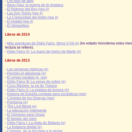
-
Los idus de abril
-
Banu Qasi: la guerra de Al-Andalus
-
El Retorno del Rey (rep 4)
-
Las Dos Torres (rep 4)
-
La Comunidad del Anillo (rep 4)
-
El Hobbit (rep 4)
-
El Silmarillion
Libros de 2014
-
Más aventuras de Didio Falco, libros V-XII (e)
(he estado monotema estos mes
lectura se refiere).
-
Didio Falco IV: La mano de hierro de Marte (e)
Libros de 2013
-
Las semanas mágicas (e)
-
Pericles el ateniense (e)
-
El origen perdido (e, rep)
-
Didio Falco III: La venus de cobre (e)
-
Circo Máximo: la ira de Trajano
-
Didio Falco II: La estatua de bronce (e)
-
Historia de España contada para escépticos (rep)
-
Córdoba de los Omeyas (rep)
-
Pompeya (e)
-
The Lost World (e)
-
La educación inteligente
-
El Universo para Ulises
-
El templo del cielo
-
Didio Falco I: La plata de Britania (e)
-
La fortaleza digital (e)
-
Córdoba, de la bicicleta a la vespa