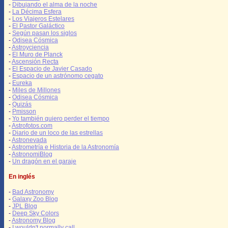
-
Dibujando el alma de la noche
-
La Décima Esfera
-
Los Viajeros Estelares
-
El Pastor Galáctico
-
Según pasan los siglos
-
Odisea Cósmica
-
Astroyciencia
-
El Muro de Planck
-
Ascensión Recta
-
El Espacio de Javier Casado
-
Espacio de un astrónomo cegato
-
Eureka
-
Miles de Millones
-
Odisea Cósmica
-
Quizás
-
Pmisson
-
Yo también quiero perder el tiempo
-
Astrofotos.com
-
Diario de un loco de las estrellas
-
Astronevada
-
Astrometría e Historia de la Astronomía
-
AstronomiBlog
-
Un dragón en el garaje
En inglés
-
Bad Astronomy
-
Galaxy Zoo Blog
-
JPL Blog
-
Deep Sky Colors
-
Astronomy Blog
-
I wouldn't normally call