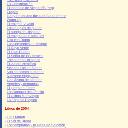
-
The Stars, Like Dust
-
La Conspiración
-
El incendio de Alejandría (rep)
-
Eragon
-
Harry Potter and the Half-Blood Prince
-
Warm Up
-
El enigma Vivaldi
-
Los refugios de piedra
-
El auriga de Hispania
-
El enigma de Cambises
-
Cita con Rama
-
Las serpientes de Melqart
-
El Rayo Verde
-
El Club Dumas
-
El Señor de las Moscas
-
The currents of space
-
El viajero científico
-
Science Fiction Stories
-
Aún no somos humanos
-
Nineteen eighty-four
-
Con ánimo de ofender
-
Ángeles y demonios
-
El juego de Ender
-
Las llanuras del tránsito
-
El Último Merovingio
-
La Especie Elegida
Libros de 2004
-
Finis Mundi
-
El Sol de Breda
-
Los templarios y la Mesa de Salomón