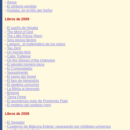
-
Ágora
-
El símbolo perdido
-
Qurtuba: en el Año del Señor
Libros de 2009
-
El sueño de Hipatia
-
The Mind of God
-
The Little Prince (Rep)
-
Seis piezas fáciles
-
Laplace_ el matemático de los cielos
-
Tau Zero
-
Un mundo feliz
-
Cabo Trafalgar
-
On the Shores of the Unknown
-
El apostol número trece
-
El Conquistador
-
Sexualmente
-
El juego del Ángel
-
El faro de Alejandría
-
El séptimo unicornio
-
La Biblia al desnudo
-
Brisingr
-
Tierra Firme
-
El asombroso viaje de Pomponio Flato
-
El misterio del solitario (rep)
Libros de 2008
-
El Segador
-
Cuaderno de Bitácora Estelar: navegando por múltiples universos