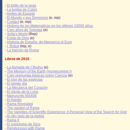
-
El brillo de la seda
-
La tumba de Colón
-
Aretes de Esparta
-
El Mundo y sus Demonios
(e, rep)
-
Contact
(e, rep)
-
Historia de las Matemáticas en los últimos 10000 años
-
Cien años de Soledad
(e)
-
Sofia's World
(Rep)
-
Espía de Dios
(e)
-
Historia de España: de Atapuerca al Euro
-
I, Robot
(rep, e)
-
La traición de Roma
Libros de 2010
-
La llamada de Cthulhu
(e)
-
The Memory of the Earth (Homecoming I)
-
Cien preguntas básicas sobre Ciencia
(e)
-
El olor de las especias
-
El primer día
-
La Mecánica del Corazón
-
El viento de la Luna
-
Manuscrito MS408
-
El Asedio
-
Rama Revealed
-
The garden of Rama
-
The Varieties of Scientific Experience: A Personal View of the Search for God
-
Al otro lado de la niebla
-
Rama II
-
El espejismo de Dios
-
Rendezvous with Rama