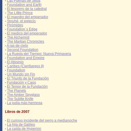
-
Las Puertas de Seda
-
Foundation and Earth
-
El tesorero de la catedral
-
The Little Prince
-
El maestro del emperador
-
Sinuhé, el egipcio
-
Pirómides
-
Foundation´s Edge
-
El medico del emperador
-
The Alchemist
-
The Martian Chronicles
-
A ras de cielo
-
Second Foundation
-
La Rueda del Tiempo: Nueva Primavera
-
Foundation and Empire
-
El Abisinio
-
Caribes (Cienfuegos II)
-
Foundation
-
Un Mundo sin Fin
-
El Triunfo de la Fundación
-
Fundación y Caos
-
El Temor de la Fundación
-
The Planets
-
The Amber Spyglass
-
The Subtle Knife
-
La judía más hermosa
Libros de 2007
-
El curioso incidente del perro a medianoche
-
La hija de Galileo
-
La caída de Hyperion