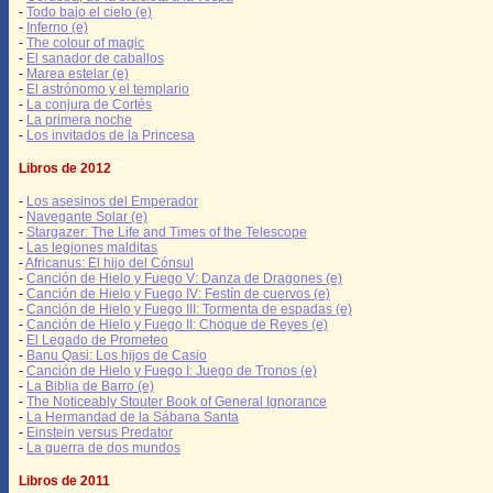
-
Todo bajo el cielo (e)
-
Inferno (e)
-
The colour of magic
-
El sanador de caballos
-
Marea estelar (e)
-
El astrónomo y el templario
-
La conjura de Cortés
-
La primera noche
-
Los invitados de la Princesa
Libros de 2012
-
Los asesinos del Emperador
-
Navegante Solar (e)
-
Stargazer: The Life and Times of the Telescope
-
Las legiones malditas
-
Africanus: El hijo del Cónsul
-
Canción de Hielo y Fuego V: Danza de Dragones (e)
-
Canción de Hielo y Fuego IV: Festín de cuervos (e)
-
Canción de Hielo y Fuego III: Tormenta de espadas (e)
-
Canción de Hielo y Fuego II: Choque de Reyes (e)
-
El Legado de Prometeo
-
Banu Qasi: Los hijos de Casio
-
Canción de Hielo y Fuego I: Juego de Tronos (e)
-
La Biblia de Barro (e)
-
The Noticeably Stouter Book of General Ignorance
-
La Hermandad de la Sábana Santa
-
Einstein versus Predator
-
La guerra de dos mundos
Libros de 2011