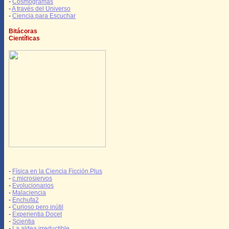
-
Cosmogramas
-
A través del Universo
-
Ciencia para Escuchar
Bitácoras
Científicas
-
Física en la Ciencia Ficción Plus
-
c.microsiervos
-
Evolucionarios
-
Malaciencia
-
Enchufa2
-
Curioso pero inútil
-
Experientia Docet
-
Scientia
-
La aldea irreductible