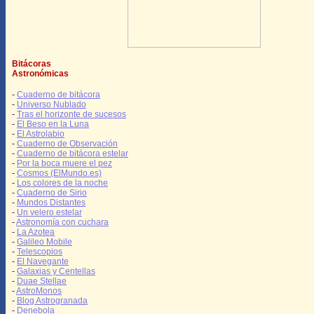
Bitácoras
Astronómicas
-
Cuaderno de bitácora
-
Universo Nublado
-
Tras el horizonte de sucesos
-
El Beso en la Luna
-
El Astrolabio
-
Cuaderno de Observación
-
Cuaderno de bitácora estelar
-
Por la boca muere el pez
-
Cosmos (ElMundo.es)
-
Los colores de la noche
-
Cuaderno de Sirio
-
Mundos Distantes
-
Un velero estelar
-
Astronomía con cuchara
-
La Azotea
-
Galileo Mobile
-
Telescopios
-
El Navegante
-
Galaxias y Centellas
-
Duae Stellae
-
AstroMonos
-
Blog Astrogranada
-
Denebola