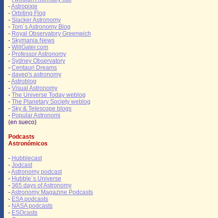
-
Astropixie
-
Orbiting Flog
-
Slacker Astronomy
-
Tom´s Astronomy Blog
-
Royal Observatory Greenwich
-
Skymania News
-
WillGater.com
-
Professor Astronomy
-
Sydney Observatory
-
Centauri Dreams
-
davep's astronomy
-
Astroblog
-
Visual Astronomy
-
The Universe Today weblog
-
The Planetary Society weblog
-
Sky & Telescope blogs
-
Popular Astronomi
(en sueco)
Podcasts
Astronómicos
-
Hubblecast
-
Jodcast
-
Astronomy podcast
-
Hubble´s Universe
-
365 days of Astronomy
-
Astronomy Magazine Podcasts
-
ESA podcasts
-
NASA podcasts
-
ESOcasts