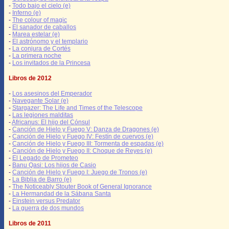
-
Todo bajo el cielo (e)
-
Inferno (e)
-
The colour of magic
-
El sanador de caballos
-
Marea estelar (e)
-
El astrónomo y el templario
-
La conjura de Cortés
-
La primera noche
-
Los invitados de la Princesa
Libros de 2012
-
Los asesinos del Emperador
-
Navegante Solar (e)
-
Stargazer: The Life and Times of the Telescope
-
Las legiones malditas
-
Africanus: El hijo del Cónsul
-
Canción de Hielo y Fuego V: Danza de Dragones (e)
-
Canción de Hielo y Fuego IV: Festín de cuervos (e)
-
Canción de Hielo y Fuego III: Tormenta de espadas (e)
-
Canción de Hielo y Fuego II: Choque de Reyes (e)
-
El Legado de Prometeo
-
Banu Qasi: Los hijos de Casio
-
Canción de Hielo y Fuego I: Juego de Tronos (e)
-
La Biblia de Barro (e)
-
The Noticeably Stouter Book of General Ignorance
-
La Hermandad de la Sábana Santa
-
Einstein versus Predator
-
La guerra de dos mundos
Libros de 2011