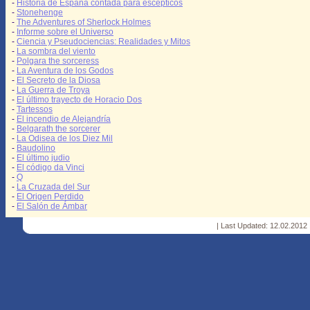
-
Historia de España contada para escépticos
-
Stonehenge
-
The Adventures of Sherlock Holmes
-
Informe sobre el Universo
-
Ciencia y Pseudociencias: Realidades y Mitos
-
La sombra del viento
-
Polgara the sorceress
-
La Aventura de los Godos
-
El Secreto de la Diosa
-
La Guerra de Troya
-
El último trayecto de Horacio Dos
-
Tartessos
-
El incendio de Alejandría
-
Belgarath the sorcerer
-
La Odisea de los Diez Mil
-
Baudolino
-
El último judio
-
El código da Vinci
-
Q
-
La Cruzada del Sur
-
El Origen Perdido
-
El Salón de Ámbar
| Last Updated: 12.02.2012 