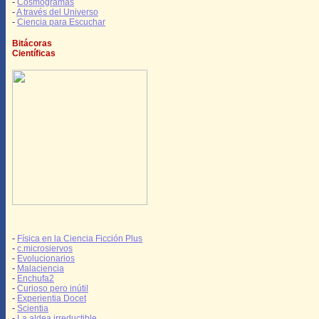
-
Cosmogramas
-
A través del Universo
-
Ciencia para Escuchar
Bitácoras
Científicas
-
Física en la Ciencia Ficción Plus
-
c.microsiervos
-
Evolucionarios
-
Malaciencia
-
Enchufa2
-
Curioso pero inútil
-
Experientia Docet
-
Scientia
-
La aldea irreductible