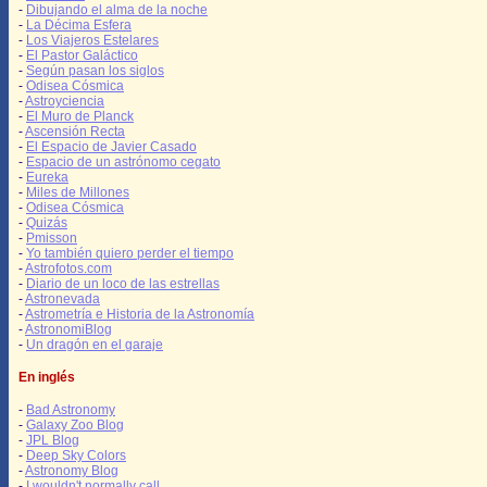
-
Dibujando el alma de la noche
-
La Décima Esfera
-
Los Viajeros Estelares
-
El Pastor Galáctico
-
Según pasan los siglos
-
Odisea Cósmica
-
Astroyciencia
-
El Muro de Planck
-
Ascensión Recta
-
El Espacio de Javier Casado
-
Espacio de un astrónomo cegato
-
Eureka
-
Miles de Millones
-
Odisea Cósmica
-
Quizás
-
Pmisson
-
Yo también quiero perder el tiempo
-
Astrofotos.com
-
Diario de un loco de las estrellas
-
Astronevada
-
Astrometría e Historia de la Astronomía
-
AstronomiBlog
-
Un dragón en el garaje
En inglés
-
Bad Astronomy
-
Galaxy Zoo Blog
-
JPL Blog
-
Deep Sky Colors
-
Astronomy Blog
-
I wouldn't normally call