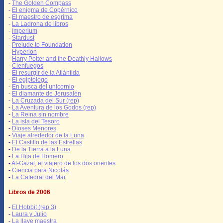
-
The Golden Compass
-
El enigma de Copérnico
-
El maestro de esgrima
-
La Ladrona de libros
-
Imperium
-
Stardust
-
Prelude to Foundation
-
Hyperion
-
Harry Potter and the Deathly Hallows
-
Cienfuegos
-
El resurgir de la Atlántida
-
El egiptólogo
-
En busca del unicornio
-
El diamante de Jerusalén
-
La Cruzada del Sur (rep)
-
La Aventura de los Godos (rep)
-
La Reina sin nombre
-
La isla del Tesoro
-
Dioses Menores
-
Viaje alrededor de la Luna
-
El Castillo de las Estrellas
-
De la Tierra a la Luna
-
La Hija de Homero
-
Al-Gazal, el viajero de los dos orientes
-
Ciencia para Nicolás
-
La Catedral del Mar
Libros de 2006
-
El Hobbit (rep 3)
-
Laura y Julio
-
La llave maestra