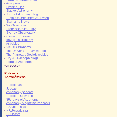
-
Astropixie
-
Orbiting Flog
-
Slacker Astronomy
-
Tom´s Astronomy Blog
-
Royal Observatory Greenwich
-
Skymania News
-
WillGater.com
-
Professor Astronomy
-
Sydney Observatory
-
Centauri Dreams
-
davep's astronomy
-
Astroblog
-
Visual Astronomy
-
The Universe Today weblog
-
The Planetary Society weblog
-
Sky & Telescope blogs
-
Popular Astronomi
(en sueco)
Podcasts
Astronómicos
-
Hubblecast
-
Jodcast
-
Astronomy podcast
-
Hubble´s Universe
-
365 days of Astronomy
-
Astronomy Magazine Podcasts
-
ESA podcasts
-
NASA podcasts
-
ESOcasts