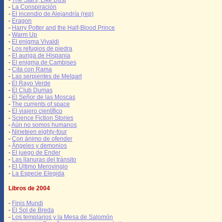
-
The Stars, Like Dust
-
La Conspiración
-
El incendio de Alejandría (rep)
-
Eragon
-
Harry Potter and the Half-Blood Prince
-
Warm Up
-
El enigma Vivaldi
-
Los refugios de piedra
-
El auriga de Hispania
-
El enigma de Cambises
-
Cita con Rama
-
Las serpientes de Melqart
-
El Rayo Verde
-
El Club Dumas
-
El Señor de las Moscas
-
The currents of space
-
El viajero científico
-
Science Fiction Stories
-
Aún no somos humanos
-
Nineteen eighty-four
-
Con ánimo de ofender
-
Ángeles y demonios
-
El juego de Ender
-
Las llanuras del tránsito
-
El Último Merovingio
-
La Especie Elegida
Libros de 2004
-
Finis Mundi
-
El Sol de Breda
-
Los templarios y la Mesa de Salomón