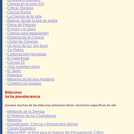
-
Ciencia en el siglo XXI
-
Critical Thinking
-
Ciencia Kanija
-
La Ciencia de tu vida
-
Atalaya: desde la tela de araña
-
Física de Película
-
El erizo y el Zorro
-
Ciencia para impacientes
-
Historias de la Ciencia
-
Cóctel de Ciencias
-
Un poco de luz, por favor
-
Tío Petros
-
Cadenas bien formadas
-
El Paleofreak
-
Ciencia 15
-
¡Que inventen ellos!
-
El Tamiz
-
Papelera
-
Memoria de Acceso Aleatorio
-
Cerebros no lavados
Bitácoras
lucha pseudociencia
Aunque muchas de las bitácoras anteriores tienen secciones específicas de ello.
-
Mihterioh de la Siensia
-
El Retorno de los Charlatanes
-
Magonia
-
Escepticismo, Ciencia y Perspectiva Gringa
-
Círculo Escéptico
-
BitacorARP: el blog para el Avance del Pensamiento Crítico