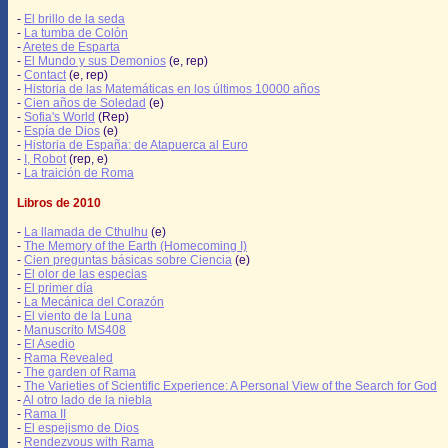
-
El brillo de la seda
-
La tumba de Colón
-
Aretes de Esparta
-
El Mundo y sus Demonios
(e, rep)
-
Contact
(e, rep)
-
Historia de las Matemáticas en los últimos 10000 años
-
Cien años de Soledad
(e)
-
Sofia's World
(Rep)
-
Espía de Dios
(e)
-
Historia de España: de Atapuerca al Euro
-
I, Robot
(rep, e)
-
La traición de Roma
Libros de 2010
-
La llamada de Cthulhu
(e)
-
The Memory of the Earth (Homecoming I)
-
Cien preguntas básicas sobre Ciencia
(e)
-
El olor de las especias
-
El primer día
-
La Mecánica del Corazón
-
El viento de la Luna
-
Manuscrito MS408
-
El Asedio
-
Rama Revealed
-
The garden of Rama
-
The Varieties of Scientific Experience: A Personal View of the Search for God
-
Al otro lado de la niebla
-
Rama II
-
El espejismo de Dios
-
Rendezvous with Rama