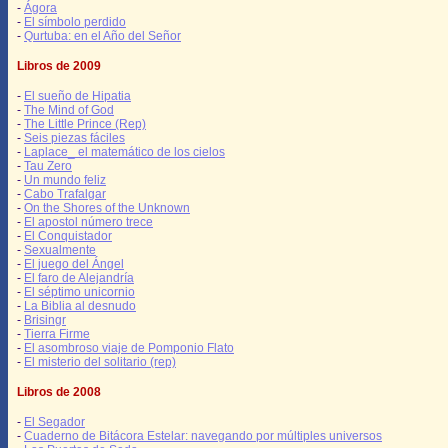
-
Ágora
-
El símbolo perdido
-
Qurtuba: en el Año del Señor
Libros de 2009
-
El sueño de Hipatia
-
The Mind of God
-
The Little Prince (Rep)
-
Seis piezas fáciles
-
Laplace_ el matemático de los cielos
-
Tau Zero
-
Un mundo feliz
-
Cabo Trafalgar
-
On the Shores of the Unknown
-
El apostol número trece
-
El Conquistador
-
Sexualmente
-
El juego del Ángel
-
El faro de Alejandría
-
El séptimo unicornio
-
La Biblia al desnudo
-
Brisingr
-
Tierra Firme
-
El asombroso viaje de Pomponio Flato
-
El misterio del solitario (rep)
Libros de 2008
-
El Segador
-
Cuaderno de Bitácora Estelar: navegando por múltiples universos