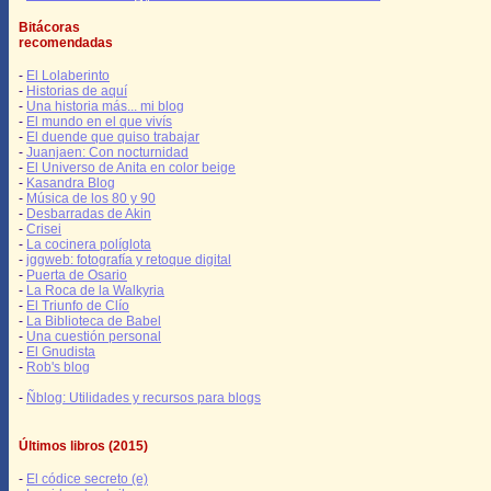
Bitácoras
recomendadas
-
El Lolaberinto
-
Historias de aquí
-
Una historia más... mi blog
-
El mundo en el que vivís
-
El duende que quiso trabajar
-
Juanjaen: Con nocturnidad
-
El Universo de Anita en color beige
-
Kasandra Blog
-
Música de los 80 y 90
-
Desbarradas de Akin
-
Crisei
-
La cocinera políglota
-
jggweb: fotografía y retoque digital
-
Puerta de Osario
-
La Roca de la Walkyria
-
El Triunfo de Clío
-
La Biblioteca de Babel
-
Una cuestión personal
-
El Gnudista
-
Rob's blog
-
Ñblog: Utilidades y recursos para blogs
Últimos libros (2015)
-
El códice secreto (e)