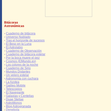
Bitácoras
Astronómicas
-
Cuaderno de bitácora
-
Universo Nublado
-
Tras el horizonte de sucesos
-
El Beso en la Luna
-
El Astrolabio
-
Cuaderno de Observación
-
Cuaderno de bitácora estelar
-
Por la boca muere el pez
-
Cosmos (ElMundo.es)
-
Los colores de la noche
-
Cuaderno de Sirio
-
Mundos Distantes
-
Un velero estelar
-
Astronomía con cuchara
-
La Azotea
-
Galileo Mobile
-
Telescopios
-
El Navegante
-
Galaxias y Centellas
-
Duae Stellae
-
AstroMonos
-
Blog Astrogranada
-
Denebola