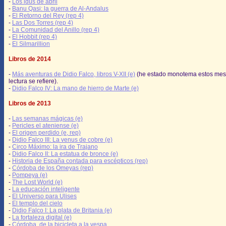
-
Los idus de abril
-
Banu Qasi: la guerra de Al-Andalus
-
El Retorno del Rey (rep 4)
-
Las Dos Torres (rep 4)
-
La Comunidad del Anillo (rep 4)
-
El Hobbit (rep 4)
-
El Silmarillion
Libros de 2014
-
Más aventuras de Didio Falco, libros V-XII (e)
(he estado monotema estos mes
lectura se refiere).
-
Didio Falco IV: La mano de hierro de Marte (e)
Libros de 2013
-
Las semanas mágicas (e)
-
Pericles el ateniense (e)
-
El origen perdido (e, rep)
-
Didio Falco III: La venus de cobre (e)
-
Circo Máximo: la ira de Trajano
-
Didio Falco II: La estatua de bronce (e)
-
Historia de España contada para escépticos (rep)
-
Córdoba de los Omeyas (rep)
-
Pompeya (e)
-
The Lost World (e)
-
La educación inteligente
-
El Universo para Ulises
-
El templo del cielo
-
Didio Falco I: La plata de Britania (e)
-
La fortaleza digital (e)
-
Córdoba, de la bicicleta a la vespa