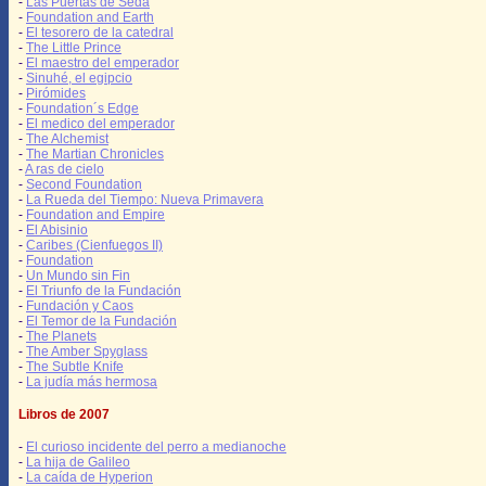
-
Las Puertas de Seda
-
Foundation and Earth
-
El tesorero de la catedral
-
The Little Prince
-
El maestro del emperador
-
Sinuhé, el egipcio
-
Pirómides
-
Foundation´s Edge
-
El medico del emperador
-
The Alchemist
-
The Martian Chronicles
-
A ras de cielo
-
Second Foundation
-
La Rueda del Tiempo: Nueva Primavera
-
Foundation and Empire
-
El Abisinio
-
Caribes (Cienfuegos II)
-
Foundation
-
Un Mundo sin Fin
-
El Triunfo de la Fundación
-
Fundación y Caos
-
El Temor de la Fundación
-
The Planets
-
The Amber Spyglass
-
The Subtle Knife
-
La judía más hermosa
Libros de 2007
-
El curioso incidente del perro a medianoche
-
La hija de Galileo
-
La caída de Hyperion