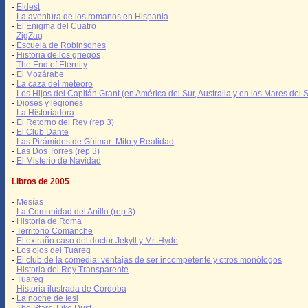
-
Eldest
-
La aventura de los romanos en Hispania
-
El Enigma del Cuatro
-
ZigZag
-
Escuela de Robinsones
-
Historia de los griegos
-
The End of Eternity
-
El Mozárabe
-
La caza del meteoro
-
Los Hijos del Capitán Grant (en América del Sur, Australia y en los Mares del S
-
Dioses y legiones
-
La Historiadora
-
El Retorno del Rey (rep 3)
-
El Club Dante
-
Las Pirámides de Güimar: Mito y Realidad
-
Las Dos Torres (rep 3)
-
El Misterio de Navidad
Libros de 2005
-
Mesías
-
La Comunidad del Anillo (rep 3)
-
Historia de Roma
-
Territorio Comanche
-
El extraño caso del doctor Jekyll y Mr. Hyde
-
Los ojos del Tuareg
-
El club de la comedia: ventajas de ser incompetente y otros monólogos
-
Historia del Rey Transparente
-
Tuareg
-
Historia ilustrada de Córdoba
-
La noche de Iesi