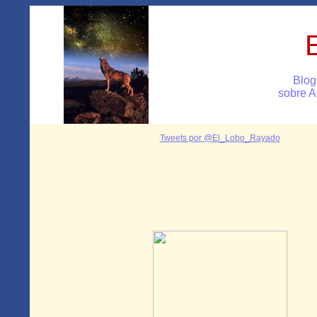
Blog
sobre A
Tweets por @El_Lobo_Rayado