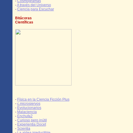
-
Cosmogramas
-
A través del Universo
-
Ciencia para Escuchar
Bitácoras
Científicas
-
Física en la Ciencia Ficción Plus
-
c.microsiervos
-
Evolucionarios
-
Malaciencia
-
Enchufa2
-
Curioso pero inútil
-
Experientia Docet
-
Scientia
-
La aldea irreductible