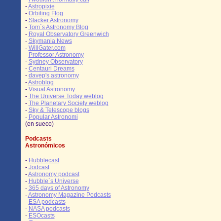
-
Astropixie
-
Orbiting Flog
-
Slacker Astronomy
-
Tom´s Astronomy Blog
-
Royal Observatory Greenwich
-
Skymania News
-
WillGater.com
-
Professor Astronomy
-
Sydney Observatory
-
Centauri Dreams
-
davep's astronomy
-
Astroblog
-
Visual Astronomy
-
The Universe Today weblog
-
The Planetary Society weblog
-
Sky & Telescope blogs
-
Popular Astronomi
(en sueco)
Podcasts
Astronómicos
-
Hubblecast
-
Jodcast
-
Astronomy podcast
-
Hubble´s Universe
-
365 days of Astronomy
-
Astronomy Magazine Podcasts
-
ESA podcasts
-
NASA podcasts
-
ESOcasts