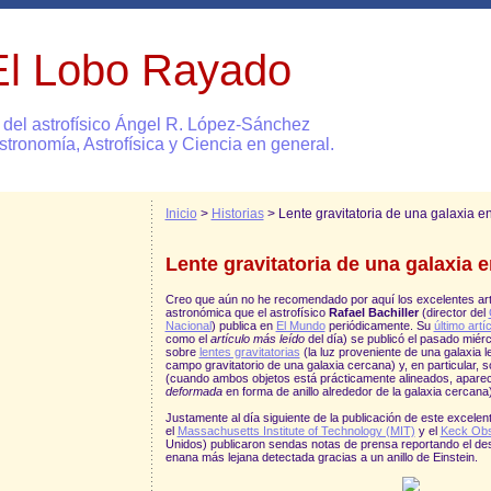
El Lobo Rayado
 del astrofísico Ángel R. López-Sánchez
stronomía, Astrofísica y Ciencia en general.
Inicio
>
Historias
> Lente gravitatoria de una galaxia 
Lente gravitatoria de una galaxia 
Creo que aún no he recomendado por aquí los excelentes art
astronómica que el astrofísico
Rafael Bachiller
(director del
Nacional
) publica en
El Mundo
periódicamente. Su
último artí
como el
artículo más leído
del día) se publicó el pasado miér
sobre
lentes gravitatorias
(la luz proveniente de una galaxia l
campo gravitatorio de una galaxia cercana) y, en particular, 
(cuando ambos objetos está prácticamente alineados, apareci
deformada
en forma de anillo alrededor de la galaxia cercana)
Justamente al día siguiente de la publicación de este excelente
el
Massachusetts Institute of Technology (MIT)
y el
Keck Obs
Unidos) publicaron sendas notas de prensa reportando el des
enana más lejana detectada gracias a un anillo de Einstein.