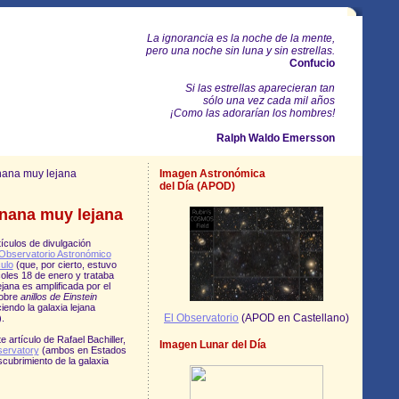
La ignorancia es la noche de la mente,
pero una noche sin luna y sin estrellas.
Confucio
Si las estrellas aparecieran tan
sólo una vez cada mil años
¡Como las adorarían los hombres!
Ralph Waldo Emersson
enana muy lejana
Imagen Astronómica
del Día (APOD)
enana muy lejana
ículos de divulgación
Observatorio Astronómico
culo
(que, por cierto, estuvo
coles 18 de enero y trataba
ejana es amplificada por el
sobre
anillos de Einstein
endo la galaxia lejana
El Observatorio
(APOD en Castellano)
.
 artículo de Rafael Bachiller,
Imagen Lunar del Día
ervatory
(ambos en Estados
cubrimiento de la galaxia