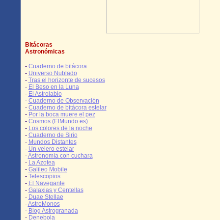
Bitácoras
Astronómicas
-
Cuaderno de bitácora
-
Universo Nublado
-
Tras el horizonte de sucesos
-
El Beso en la Luna
-
El Astrolabio
-
Cuaderno de Observación
-
Cuaderno de bitácora estelar
-
Por la boca muere el pez
-
Cosmos (ElMundo.es)
-
Los colores de la noche
-
Cuaderno de Sirio
-
Mundos Distantes
-
Un velero estelar
-
Astronomía con cuchara
-
La Azotea
-
Galileo Mobile
-
Telescopios
-
El Navegante
-
Galaxias y Centellas
-
Duae Stellae
-
AstroMonos
-
Blog Astrogranada
-
Denebola