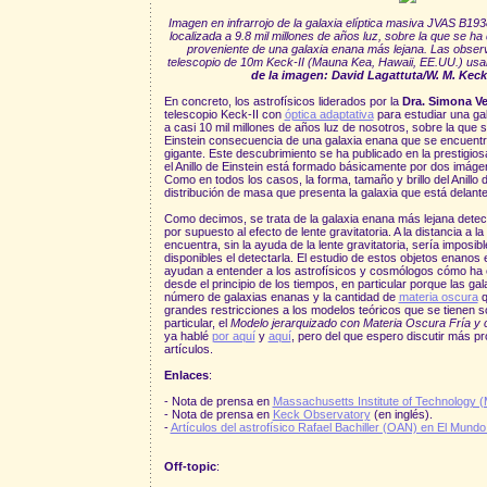
Imagen en infrarrojo de la galaxia elíptica masiva JVAS B1938
localizada a 9.8 mil millones de años luz, sobre la que se ha 
proveniente de una galaxia enana más lejana. Las observ
telescopio de 10m Keck-II (Mauna Kea, Hawaii, EE.UU.) usa
de la imagen: David Lagattuta/W. M. Kec
En concreto, los astrofísicos liderados por la
Dra. Simona Ve
telescopio Keck-II con
óptica adaptativa
para estudiar una gal
a casi 10 mil millones de años luz de nosotros, sobre la que s
Einstein consecuencia de una galaxia enana que se encuentra 
gigante. Este descubrimiento se ha publicado en la prestigios
el Anillo de Einstein está formado básicamente por dos imágen
Como en todos los casos, la forma, tamaño y brillo del Anillo 
distribución de masa que presenta la galaxia que está delante 
Como decimos, se trata de la galaxia enana más lejana detect
por supuesto al efecto de lente gravitatoria. A la distancia a 
encuentra, sin la ayuda de la lente gravitatoria, sería imposi
disponibles el detectarla. El estudio de estos objetos enano
ayudan a entender a los astrofísicos y cosmólogos cómo ha 
desde el principio de los tiempos, en particular porque las ga
número de galaxias enanas y la cantidad de
materia oscura
q
grandes restricciones a los modelos teóricos que se tienen 
particular, el
Modelo jerarquizado con Materia Oscura Fría y
ya hablé
por aquí
y
aquí
, pero del que espero discutir más 
artículos.
Enlaces
:
- Nota de prensa en
Massachusetts Institute of Technology (
- Nota de prensa en
Keck Observatory
(en inglés).
-
Artículos del astrofísico Rafael Bachiller (OAN) en El Mund
Off-topic
: