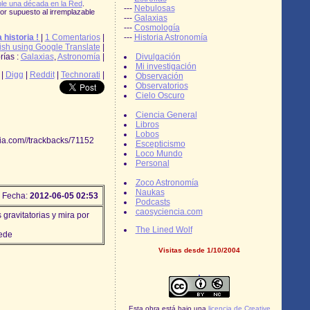
le una década en la Red
.
---
Nebulosas
r supuesto al irremplazable
---
Galaxias
---
Cosmología
 historia !
|
1 Comentarios
|
---
Historia Astronomía
ish using Google Translate
|
rías :
Galaxias
,
Astronomía
|
Divulgación
Mi investigación
|
Digg
|
Reddit
|
Technorati
|
Observación
Observatorios
Cielo Oscuro
Ciencia General
Libros
Lobos
alia.com//trackbacks/71152
Escepticismo
Loco Mundo
Personal
Zoco Astronomía
Naukas
Fecha:
2012-06-05 02:53
Podcasts
caosyciencia.com
gravitatorias y mira por
The Lined Wolf
ede
Visitas desde 1/10/2004
Esta obra está bajo una
licencia de Creative