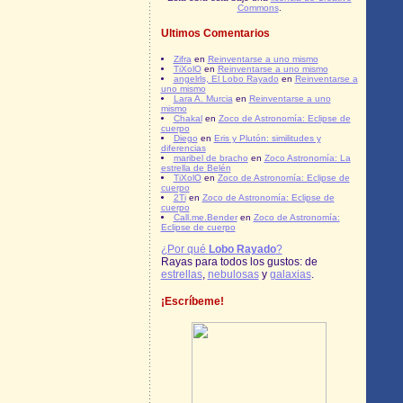
Commons
.
Ultimos Comentarios
Zifra
en
Reinventarse a uno mismo
TiXolO
en
Reinventarse a uno mismo
angelrls, El Lobo Rayado
en
Reinventarse a
uno mismo
Lara A. Murcia
en
Reinventarse a uno
mismo
Chakal
en
Zoco de Astronomía: Eclipse de
cuerpo
Diego
en
Eris y Plutón: similitudes y
diferencias
maribel de bracho
en
Zoco Astronomía: La
estrella de Belén
TiXolO
en
Zoco de Astronomía: Eclipse de
cuerpo
2Ti
en
Zoco de Astronomía: Eclipse de
cuerpo
Call.me.Bender
en
Zoco de Astronomía:
Eclipse de cuerpo
¿Por qué
Lobo Rayado
?
Rayas para todos los gustos: de
estrellas
,
nebulosas
y
galaxias
.
¡Escríbeme!