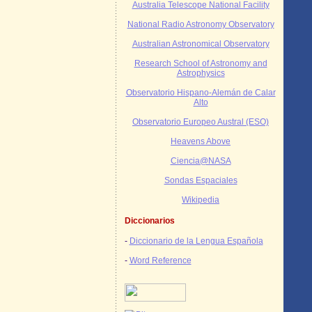
Australia Telescope National Facility
National Radio Astronomy Observatory
Australian Astronomical Observatory
Research School of Astronomy and
Astrophysics
Observatorio Hispano-Alemán de Calar
Alto
Observatorio Europeo Austral (ESO)
Heavens Above
Ciencia@NASA
Sondas Espaciales
Wikipedia
Diccionarios
-
Diccionario de la Lengua Española
-
Word Reference