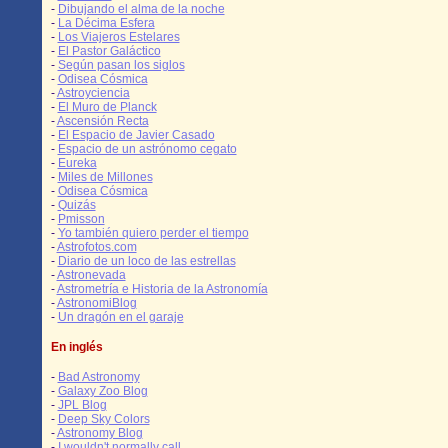
-
Dibujando el alma de la noche
-
La Décima Esfera
-
Los Viajeros Estelares
-
El Pastor Galáctico
-
Según pasan los siglos
-
Odisea Cósmica
-
Astroyciencia
-
El Muro de Planck
-
Ascensión Recta
-
El Espacio de Javier Casado
-
Espacio de un astrónomo cegato
-
Eureka
-
Miles de Millones
-
Odisea Cósmica
-
Quizás
-
Pmisson
-
Yo también quiero perder el tiempo
-
Astrofotos.com
-
Diario de un loco de las estrellas
-
Astronevada
-
Astrometría e Historia de la Astronomía
-
AstronomiBlog
-
Un dragón en el garaje
En inglés
-
Bad Astronomy
-
Galaxy Zoo Blog
-
JPL Blog
-
Deep Sky Colors
-
Astronomy Blog
-
I wouldn't normally call