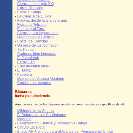
-
Ciencia en el siglo XXI
-
Critical Thinking
-
Ciencia Kanija
-
La Ciencia de tu vida
-
Atalaya: desde la tela de araña
-
Física de Película
-
El erizo y el Zorro
-
Ciencia para impacientes
-
Historias de la Ciencia
-
Cóctel de Ciencias
-
Un poco de luz, por favor
-
Tío Petros
-
Cadenas bien formadas
-
El Paleofreak
-
Ciencia 15
-
¡Que inventen ellos!
-
El Tamiz
-
Papelera
-
Memoria de Acceso Aleatorio
-
Cerebros no lavados
Bitácoras
lucha pseudociencia
Aunque muchas de las bitácoras anteriores tienen secciones específicas de ello.
-
Mihterioh de la Siensia
-
El Retorno de los Charlatanes
-
Magonia
-
Escepticismo, Ciencia y Perspectiva Gringa
-
Círculo Escéptico
-
BitacorARP: el blog para el Avance del Pensamiento Crítico