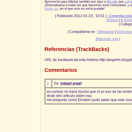
Aprovecho para felicitar también por aquí a
Blogalia
que
cump
¡Enhorabuena a todos los que hacemos esta Comunidad, y po
Víctor rvr
, sin el que esto no sería posible!
| Publicado 2012-01-23 , 10:01 |
¡ Comenta esta
Enlace
|
In Engl
| Catego
| Compárteme en :
Menéame
|
Delicious
Bitacoras.com
|
Referencias (TrackBacks)
URL de trackback de esta historia http://angelrls.blog
Comentarios
1
De:
miguel angel
es curioso no hace mucho que oi yo eso de las lentes 
dnde otro articulo sobre eso.
me pregunto como Einstein pudo saber que esto zuc