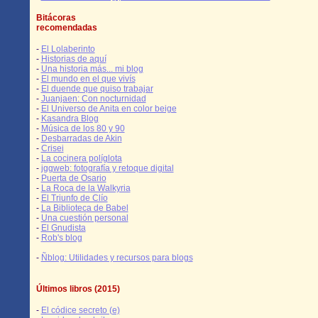
Bitácoras
recomendadas
-
El Lolaberinto
-
Historias de aquí
-
Una historia más... mi blog
-
El mundo en el que vivís
-
El duende que quiso trabajar
-
Juanjaen: Con nocturnidad
-
El Universo de Anita en color beige
-
Kasandra Blog
-
Música de los 80 y 90
-
Desbarradas de Akin
-
Crisei
-
La cocinera políglota
-
jggweb: fotografía y retoque digital
-
Puerta de Osario
-
La Roca de la Walkyria
-
El Triunfo de Clío
-
La Biblioteca de Babel
-
Una cuestión personal
-
El Gnudista
-
Rob's blog
-
Ñblog: Utilidades y recursos para blogs
Últimos libros (2015)
-
El códice secreto (e)