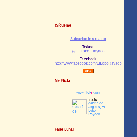
¡Sígueme!
Subscribe in a reader
Twitter
@El_Lobo_Rayado
Facebook
http://www.facebook.com/ElLoboRayado
My Flickr
www.
flick
r
.com
Ir a la
galería de
angelrls, El
Lobo
Rayado
Fase Lunar