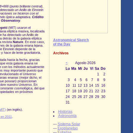
+666 (punto brillante central),
detectado un Anillo de Einstein
aciones se hicieron con el
ndo óptica adaptativa.
Crédito
k Observatory
.
getti
(MIT) usaron el
axia elíptica masiva, localizada
e ha detectado un Anillo de
detrás de la galaxia elíptica
Astronomical Sketch
a revista
Nature
. En este caso,
of the Day
es de la galaxia enana lejana.
de Einstein depende de la
y hace de lente gravitatoria.
Archivos
ada hasta la fecha, gracias
<
Agosto 2026
la que esta galaxia enana se
ble con los métodos actualmente
Lu
Ma
Mi
Ju
Vi
Sa
Do
s es muy importante puesto que
evolucionado el Universo
1
2
laxias enanas (mejor dicho, el
3
4
5
6
7
8
9
ue posean) proporcionan
sobre nuestro Universo. En
10
11
12
13
14
15
16
 constante cosmológica
, del que
17
18
19
20
21
22
23
propiedades en próximos
24
25
26
27
28
29
30
31
MIT)
(en inglés).
Historias
Astronomía
o en 2011
.
---
Sistema Solar
---
Exoplanetas
---
Estrellas