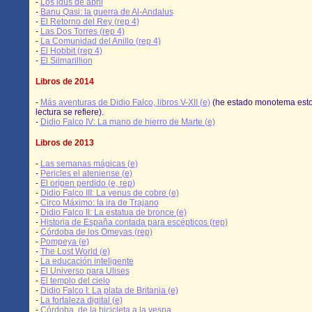
-
Los idus de abril
-
Banu Qasi: la guerra de Al-Andalus
-
El Retorno del Rey (rep 4)
-
Las Dos Torres (rep 4)
-
La Comunidad del Anillo (rep 4)
-
El Hobbit (rep 4)
-
El Silmarillion
Libros de 2014
-
Más aventuras de Didio Falco, libros V-XII (e)
(he estado monotema esto
lectura se refiere).
-
Didio Falco IV: La mano de hierro de Marte (e)
Libros de 2013
-
Las semanas mágicas (e)
-
Pericles el ateniense (e)
-
El origen perdido (e, rep)
-
Didio Falco III: La venus de cobre (e)
-
Circo Máximo: la ira de Trajano
-
Didio Falco II: La estatua de bronce (e)
-
Historia de España contada para escépticos (rep)
-
Córdoba de los Omeyas (rep)
-
Pompeya (e)
-
The Lost World (e)
-
La educación inteligente
-
El Universo para Ulises
-
El templo del cielo
-
Didio Falco I: La plata de Britania (e)
-
La fortaleza digital (e)
-
Córdoba, de la bicicleta a la vespa