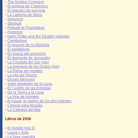
-
The Golden Compass
-
El enigma de Copérnico
-
El maestro de esgrima
-
La Ladrona de libros
-
Imperium
-
Stardust
-
Prelude to Foundation
-
Hyperion
-
Harry Potter and the Deathly Hallows
-
Cienfuegos
-
El resurgir de la Atlántida
-
El egiptólogo
-
En busca del unicornio
-
El diamante de Jerusalén
-
La Cruzada del Sur (rep)
-
La Aventura de los Godos (rep)
-
La Reina sin nombre
-
La isla del Tesoro
-
Dioses Menores
-
Viaje alrededor de la Luna
-
El Castillo de las Estrellas
-
De la Tierra a la Luna
-
La Hija de Homero
-
Al-Gazal, el viajero de los dos orientes
-
Ciencia para Nicolás
-
La Catedral del Mar
Libros de 2006
-
El Hobbit (rep 3)
-
Laura y Julio
-
La llave maestra