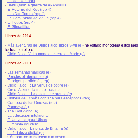
-
Los idus de abril
-
Banu Qasi: la guerra de Al-Andalus
-
El Retorno del Rey (rep 4)
-
Las Dos Torres (rep 4)
-
La Comunidad del Anillo (rep 4)
-
El Hobbit (rep 4)
-
El Silmarillion
Libros de 2014
-
Más aventuras de Didio Falco, libros V-XII (e)
(he estado monotema estos mes
lectura se refiere).
-
Didio Falco IV: La mano de hierro de Marte (e)
Libros de 2013
-
Las semanas mágicas (e)
-
Pericles el ateniense (e)
-
El origen perdido (e, rep)
-
Didio Falco III: La venus de cobre (e)
-
Circo Máximo: la ira de Trajano
-
Didio Falco II: La estatua de bronce (e)
-
Historia de España contada para escépticos (rep)
-
Córdoba de los Omeyas (rep)
-
Pompeya (e)
-
The Lost World (e)
-
La educación inteligente
-
El Universo para Ulises
-
El templo del cielo
-
Didio Falco I: La plata de Britania (e)
-
La fortaleza digital (e)
-
Córdoba, de la bicicleta a la vespa