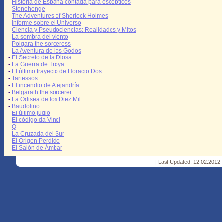
-
Historia de España contada para escépticos
-
Stonehenge
-
The Adventures of Sherlock Holmes
-
Informe sobre el Universo
-
Ciencia y Pseudociencias: Realidades y Mitos
-
La sombra del viento
-
Polgara the sorceress
-
La Aventura de los Godos
-
El Secreto de la Diosa
-
La Guerra de Troya
-
El último trayecto de Horacio Dos
-
Tartessos
-
El incendio de Alejandría
-
Belgarath the sorcerer
-
La Odisea de los Diez Mil
-
Baudolino
-
El último judio
-
El código da Vinci
-
Q
-
La Cruzada del Sur
-
El Origen Perdido
-
El Salón de Ámbar
| Last Updated: 12.02.2012 