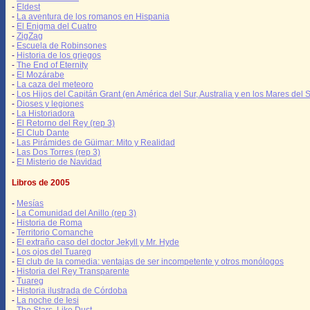
-
Eldest
-
La aventura de los romanos en Hispania
-
El Enigma del Cuatro
-
ZigZag
-
Escuela de Robinsones
-
Historia de los griegos
-
The End of Eternity
-
El Mozárabe
-
La caza del meteoro
-
Los Hijos del Capitán Grant (en América del Sur, Australia y en los Mares del S
-
Dioses y legiones
-
La Historiadora
-
El Retorno del Rey (rep 3)
-
El Club Dante
-
Las Pirámides de Güimar: Mito y Realidad
-
Las Dos Torres (rep 3)
-
El Misterio de Navidad
Libros de 2005
-
Mesías
-
La Comunidad del Anillo (rep 3)
-
Historia de Roma
-
Territorio Comanche
-
El extraño caso del doctor Jekyll y Mr. Hyde
-
Los ojos del Tuareg
-
El club de la comedia: ventajas de ser incompetente y otros monólogos
-
Historia del Rey Transparente
-
Tuareg
-
Historia ilustrada de Córdoba
-
La noche de Iesi