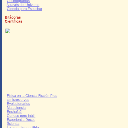
-
Cosmogramas
-
A través del Universo
-
Ciencia para Escuchar
Bitácoras
Científicas
-
Física en la Ciencia Ficción Plus
-
c.microsiervos
-
Evolucionarios
-
Malaciencia
-
Enchufa2
-
Curioso pero inútil
-
Experientia Docet
-
Scientia
-
La aldea irreductible