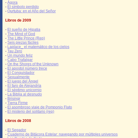
-
Ágora
-
El símbolo perdido
-
Qurtuba: en el Año del Señor
Libros de 2009
-
El sueño de Hipatia
-
The Mind of God
-
The Little Prince (Rep)
-
Seis piezas fáciles
-
Laplace_ el matemático de los cielos
-
Tau Zero
-
Un mundo feliz
-
Cabo Trafalgar
-
On the Shores of the Unknown
-
El apostol número trece
-
El Conquistador
-
Sexualmente
-
El juego del Ángel
-
El faro de Alejandría
-
El séptimo unicornio
-
La Biblia al desnudo
-
Brisingr
-
Tierra Firme
-
El asombroso viaje de Pomponio Flato
-
El misterio del solitario (rep)
Libros de 2008
-
El Segador
-
Cuaderno de Bitácora Estelar: navegando por múltiples universos