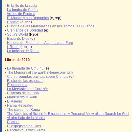
-
El brillo de la seda
-
La tumba de Colón
-
Aretes de Esparta
-
El Mundo y sus Demonios
(e, rep)
-
Contact
(e, rep)
-
Historia de las Matemáticas en los últimos 10000 años
-
Cien años de Soledad
(e)
-
Sofia's World
(Rep)
-
Espía de Dios
(e)
-
Historia de España: de Atapuerca al Euro
-
I, Robot
(rep, e)
-
La traición de Roma
Libros de 2010
-
La llamada de Cthulhu
(e)
-
The Memory of the Earth (Homecoming I)
-
Cien preguntas básicas sobre Ciencia
(e)
-
El olor de las especias
-
El primer día
-
La Mecánica del Corazón
-
El viento de la Luna
-
Manuscrito MS408
-
El Asedio
-
Rama Revealed
-
The garden of Rama
-
The Varieties of Scientific Experience: A Personal View of the Search for God
-
Al otro lado de la niebla
-
Rama II
-
El espejismo de Dios
-
Rendezvous with Rama