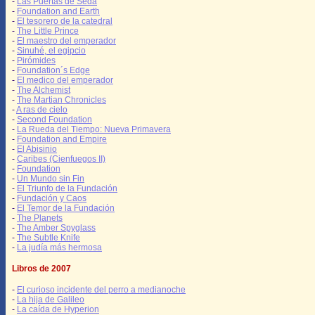
-
Las Puertas de Seda
-
Foundation and Earth
-
El tesorero de la catedral
-
The Little Prince
-
El maestro del emperador
-
Sinuhé, el egipcio
-
Pirómides
-
Foundation´s Edge
-
El medico del emperador
-
The Alchemist
-
The Martian Chronicles
-
A ras de cielo
-
Second Foundation
-
La Rueda del Tiempo: Nueva Primavera
-
Foundation and Empire
-
El Abisinio
-
Caribes (Cienfuegos II)
-
Foundation
-
Un Mundo sin Fin
-
El Triunfo de la Fundación
-
Fundación y Caos
-
El Temor de la Fundación
-
The Planets
-
The Amber Spyglass
-
The Subtle Knife
-
La judía más hermosa
Libros de 2007
-
El curioso incidente del perro a medianoche
-
La hija de Galileo
-
La caída de Hyperion