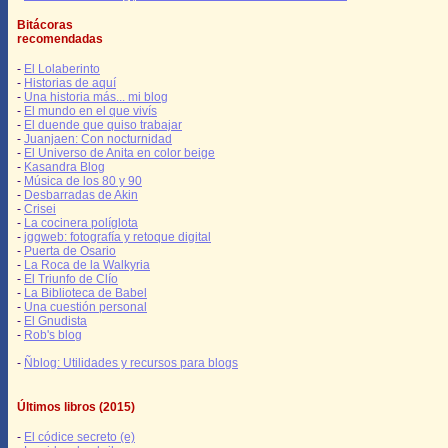
Bitácoras
recomendadas
-
El Lolaberinto
-
Historias de aquí
-
Una historia más... mi blog
-
El mundo en el que vivís
-
El duende que quiso trabajar
-
Juanjaen: Con nocturnidad
-
El Universo de Anita en color beige
-
Kasandra Blog
-
Música de los 80 y 90
-
Desbarradas de Akin
-
Crisei
-
La cocinera políglota
-
jggweb: fotografía y retoque digital
-
Puerta de Osario
-
La Roca de la Walkyria
-
El Triunfo de Clío
-
La Biblioteca de Babel
-
Una cuestión personal
-
El Gnudista
-
Rob's blog
-
Ñblog: Utilidades y recursos para blogs
Últimos libros (2015)
-
El códice secreto (e)