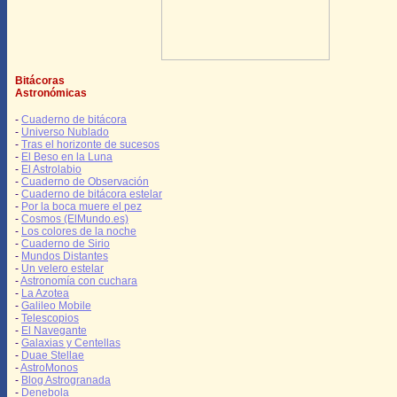
Bitácoras
Astronómicas
-
Cuaderno de bitácora
-
Universo Nublado
-
Tras el horizonte de sucesos
-
El Beso en la Luna
-
El Astrolabio
-
Cuaderno de Observación
-
Cuaderno de bitácora estelar
-
Por la boca muere el pez
-
Cosmos (ElMundo.es)
-
Los colores de la noche
-
Cuaderno de Sirio
-
Mundos Distantes
-
Un velero estelar
-
Astronomía con cuchara
-
La Azotea
-
Galileo Mobile
-
Telescopios
-
El Navegante
-
Galaxias y Centellas
-
Duae Stellae
-
AstroMonos
-
Blog Astrogranada
-
Denebola