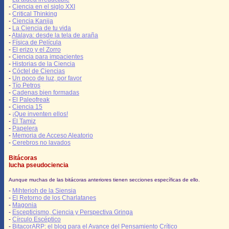
-
Ciencia en el siglo XXI
-
Critical Thinking
-
Ciencia Kanija
-
La Ciencia de tu vida
-
Atalaya: desde la tela de araña
-
Física de Película
-
El erizo y el Zorro
-
Ciencia para impacientes
-
Historias de la Ciencia
-
Cóctel de Ciencias
-
Un poco de luz, por favor
-
Tío Petros
-
Cadenas bien formadas
-
El Paleofreak
-
Ciencia 15
-
¡Que inventen ellos!
-
El Tamiz
-
Papelera
-
Memoria de Acceso Aleatorio
-
Cerebros no lavados
Bitácoras
lucha pseudociencia
Aunque muchas de las bitácoras anteriores tienen secciones específicas de ello.
-
Mihterioh de la Siensia
-
El Retorno de los Charlatanes
-
Magonia
-
Escepticismo, Ciencia y Perspectiva Gringa
-
Círculo Escéptico
-
BitacorARP: el blog para el Avance del Pensamiento Crítico