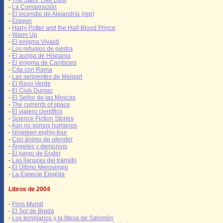
-
The Stars, Like Dust
-
La Conspiración
-
El incendio de Alejandría (rep)
-
Eragon
-
Harry Potter and the Half-Blood Prince
-
Warm Up
-
El enigma Vivaldi
-
Los refugios de piedra
-
El auriga de Hispania
-
El enigma de Cambises
-
Cita con Rama
-
Las serpientes de Melqart
-
El Rayo Verde
-
El Club Dumas
-
El Señor de las Moscas
-
The currents of space
-
El viajero científico
-
Science Fiction Stories
-
Aún no somos humanos
-
Nineteen eighty-four
-
Con ánimo de ofender
-
Ángeles y demonios
-
El juego de Ender
-
Las llanuras del tránsito
-
El Último Merovingio
-
La Especie Elegida
Libros de 2004
-
Finis Mundi
-
El Sol de Breda
-
Los templarios y la Mesa de Salomón