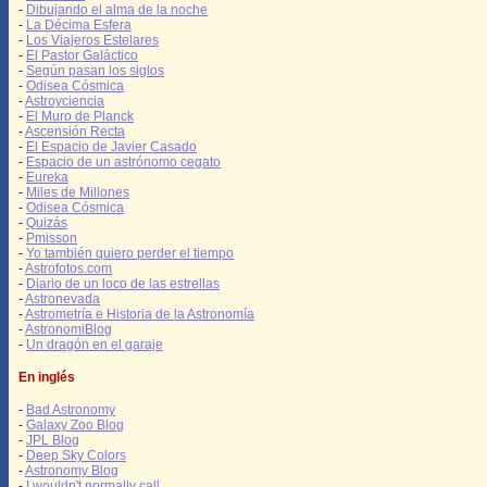
-
Dibujando el alma de la noche
-
La Décima Esfera
-
Los Viajeros Estelares
-
El Pastor Galáctico
-
Según pasan los siglos
-
Odisea Cósmica
-
Astroyciencia
-
El Muro de Planck
-
Ascensión Recta
-
El Espacio de Javier Casado
-
Espacio de un astrónomo cegato
-
Eureka
-
Miles de Millones
-
Odisea Cósmica
-
Quizás
-
Pmisson
-
Yo también quiero perder el tiempo
-
Astrofotos.com
-
Diario de un loco de las estrellas
-
Astronevada
-
Astrometría e Historia de la Astronomía
-
AstronomiBlog
-
Un dragón en el garaje
En inglés
-
Bad Astronomy
-
Galaxy Zoo Blog
-
JPL Blog
-
Deep Sky Colors
-
Astronomy Blog
-
I wouldn't normally call