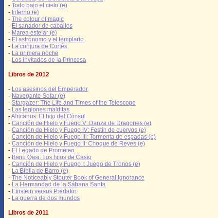
-
Todo bajo el cielo (e)
-
Inferno (e)
-
The colour of magic
-
El sanador de caballos
-
Marea estelar (e)
-
El astrónomo y el templario
-
La conjura de Cortés
-
La primera noche
-
Los invitados de la Princesa
Libros de 2012
-
Los asesinos del Emperador
-
Navegante Solar (e)
-
Stargazer: The Life and Times of the Telescope
-
Las legiones malditas
-
Africanus: El hijo del Cónsul
-
Canción de Hielo y Fuego V: Danza de Dragones (e)
-
Canción de Hielo y Fuego IV: Festín de cuervos (e)
-
Canción de Hielo y Fuego III: Tormenta de espadas (e)
-
Canción de Hielo y Fuego II: Choque de Reyes (e)
-
El Legado de Prometeo
-
Banu Qasi: Los hijos de Casio
-
Canción de Hielo y Fuego I: Juego de Tronos (e)
-
La Biblia de Barro (e)
-
The Noticeably Stouter Book of General Ignorance
-
La Hermandad de la Sábana Santa
-
Einstein versus Predator
-
La guerra de dos mundos
Libros de 2011