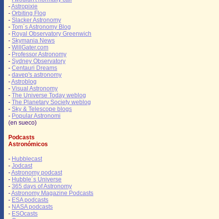
-
Astropixie
-
Orbiting Flog
-
Slacker Astronomy
-
Tom´s Astronomy Blog
-
Royal Observatory Greenwich
-
Skymania News
-
WillGater.com
-
Professor Astronomy
-
Sydney Observatory
-
Centauri Dreams
-
davep's astronomy
-
Astroblog
-
Visual Astronomy
-
The Universe Today weblog
-
The Planetary Society weblog
-
Sky & Telescope blogs
-
Popular Astronomi
(en sueco)
Podcasts
Astronómicos
-
Hubblecast
-
Jodcast
-
Astronomy podcast
-
Hubble´s Universe
-
365 days of Astronomy
-
Astronomy Magazine Podcasts
-
ESA podcasts
-
NASA podcasts
-
ESOcasts