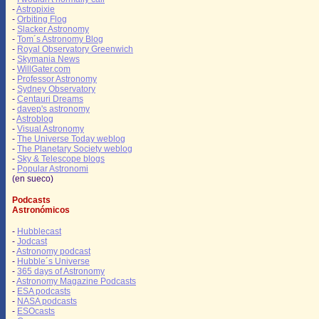
-
Astropixie
-
Orbiting Flog
-
Slacker Astronomy
-
Tom´s Astronomy Blog
-
Royal Observatory Greenwich
-
Skymania News
-
WillGater.com
-
Professor Astronomy
-
Sydney Observatory
-
Centauri Dreams
-
davep's astronomy
-
Astroblog
-
Visual Astronomy
-
The Universe Today weblog
-
The Planetary Society weblog
-
Sky & Telescope blogs
-
Popular Astronomi
(en sueco)
Podcasts
Astronómicos
-
Hubblecast
-
Jodcast
-
Astronomy podcast
-
Hubble´s Universe
-
365 days of Astronomy
-
Astronomy Magazine Podcasts
-
ESA podcasts
-
NASA podcasts
-
ESOcasts