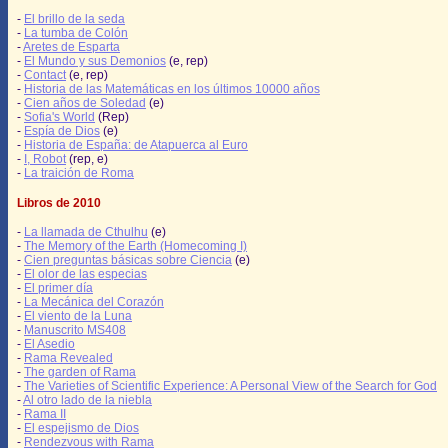
-
El brillo de la seda
-
La tumba de Colón
-
Aretes de Esparta
-
El Mundo y sus Demonios
(e, rep)
-
Contact
(e, rep)
-
Historia de las Matemáticas en los últimos 10000 años
-
Cien años de Soledad
(e)
-
Sofia's World
(Rep)
-
Espía de Dios
(e)
-
Historia de España: de Atapuerca al Euro
-
I, Robot
(rep, e)
-
La traición de Roma
Libros de 2010
-
La llamada de Cthulhu
(e)
-
The Memory of the Earth (Homecoming I)
-
Cien preguntas básicas sobre Ciencia
(e)
-
El olor de las especias
-
El primer día
-
La Mecánica del Corazón
-
El viento de la Luna
-
Manuscrito MS408
-
El Asedio
-
Rama Revealed
-
The garden of Rama
-
The Varieties of Scientific Experience: A Personal View of the Search for God
-
Al otro lado de la niebla
-
Rama II
-
El espejismo de Dios
-
Rendezvous with Rama