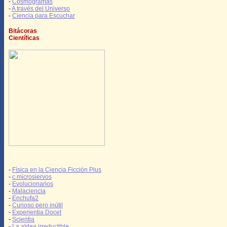
-
Cosmogramas
-
A través del Universo
-
Ciencia para Escuchar
Bitácoras
Científicas
-
Física en la Ciencia Ficción Plus
-
c.microsiervos
-
Evolucionarios
-
Malaciencia
-
Enchufa2
-
Curioso pero inútil
-
Experientia Docet
-
Scientia
-
La aldea irreductible