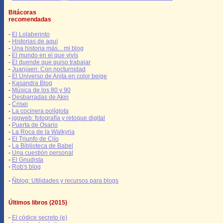
Bitácoras
recomendadas
-
El Lolaberinto
-
Historias de aquí
-
Una historia más... mi blog
-
El mundo en el que vivís
-
El duende que quiso trabajar
-
Juanjaen: Con nocturnidad
-
El Universo de Anita en color beige
-
Kasandra Blog
-
Música de los 80 y 90
-
Desbarradas de Akin
-
Crisei
-
La cocinera políglota
-
jggweb: fotografía y retoque digital
-
Puerta de Osario
-
La Roca de la Walkyria
-
El Triunfo de Clío
-
La Biblioteca de Babel
-
Una cuestión personal
-
El Gnudista
-
Rob's blog
-
Ñblog: Utilidades y recursos para blogs
Últimos libros (2015)
-
El códice secreto (e)