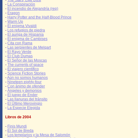
-
The Stars, Like Dust
-
La Conspiración
-
El incendio de Alejandría (rep)
-
Eragon
-
Harry Potter and the Half-Blood Prince
-
Warm Up
-
El enigma Vivaldi
-
Los refugios de piedra
-
El auriga de Hispania
-
El enigma de Cambises
-
Cita con Rama
-
Las serpientes de Melqart
-
El Rayo Verde
-
El Club Dumas
-
El Señor de las Moscas
-
The currents of space
-
El viajero científico
-
Science Fiction Stories
-
Aún no somos humanos
-
Nineteen eighty-four
-
Con ánimo de ofender
-
Ángeles y demonios
-
El juego de Ender
-
Las llanuras del tránsito
-
El Último Merovingio
-
La Especie Elegida
Libros de 2004
-
Finis Mundi
-
El Sol de Breda
-
Los templarios y la Mesa de Salomón