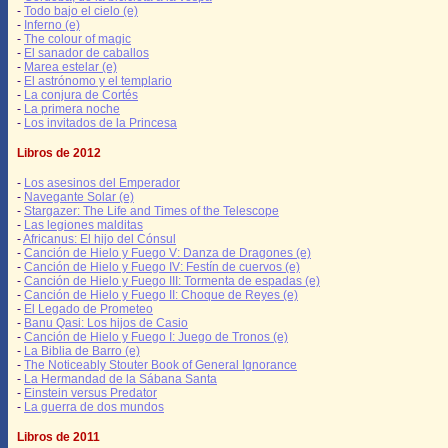
-
Todo bajo el cielo (e)
-
Inferno (e)
-
The colour of magic
-
El sanador de caballos
-
Marea estelar (e)
-
El astrónomo y el templario
-
La conjura de Cortés
-
La primera noche
-
Los invitados de la Princesa
Libros de 2012
-
Los asesinos del Emperador
-
Navegante Solar (e)
-
Stargazer: The Life and Times of the Telescope
-
Las legiones malditas
-
Africanus: El hijo del Cónsul
-
Canción de Hielo y Fuego V: Danza de Dragones (e)
-
Canción de Hielo y Fuego IV: Festín de cuervos (e)
-
Canción de Hielo y Fuego III: Tormenta de espadas (e)
-
Canción de Hielo y Fuego II: Choque de Reyes (e)
-
El Legado de Prometeo
-
Banu Qasi: Los hijos de Casio
-
Canción de Hielo y Fuego I: Juego de Tronos (e)
-
La Biblia de Barro (e)
-
The Noticeably Stouter Book of General Ignorance
-
La Hermandad de la Sábana Santa
-
Einstein versus Predator
-
La guerra de dos mundos
Libros de 2011