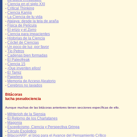
-
Ciencia en el siglo XXI
-
Critical Thinking
-
Ciencia Kanija
-
La Ciencia de tu vida
-
Atalaya: desde la tela de araña
-
Física de Película
-
El erizo y el Zorro
-
Ciencia para impacientes
-
Historias de la Ciencia
-
Cóctel de Ciencias
-
Un poco de luz, por favor
-
Tío Petros
-
Cadenas bien formadas
-
El Paleofreak
-
Ciencia 15
-
¡Que inventen ellos!
-
El Tamiz
-
Papelera
-
Memoria de Acceso Aleatorio
-
Cerebros no lavados
Bitácoras
lucha pseudociencia
Aunque muchas de las bitácoras anteriores tienen secciones específicas de ello.
-
Mihterioh de la Siensia
-
El Retorno de los Charlatanes
-
Magonia
-
Escepticismo, Ciencia y Perspectiva Gringa
-
Círculo Escéptico
-
BitacorARP: el blog para el Avance del Pensamiento Crítico