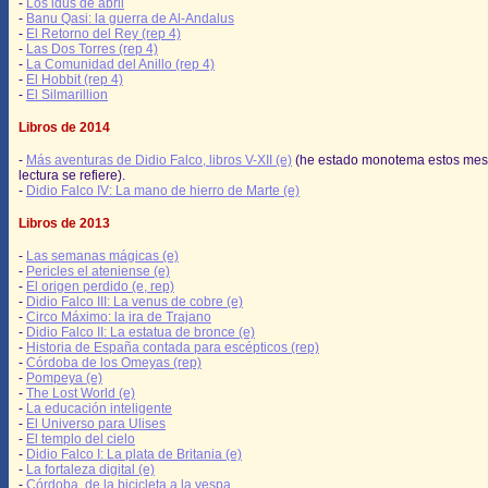
-
Los idus de abril
-
Banu Qasi: la guerra de Al-Andalus
-
El Retorno del Rey (rep 4)
-
Las Dos Torres (rep 4)
-
La Comunidad del Anillo (rep 4)
-
El Hobbit (rep 4)
-
El Silmarillion
Libros de 2014
-
Más aventuras de Didio Falco, libros V-XII (e)
(he estado monotema estos mes
lectura se refiere).
-
Didio Falco IV: La mano de hierro de Marte (e)
Libros de 2013
-
Las semanas mágicas (e)
-
Pericles el ateniense (e)
-
El origen perdido (e, rep)
-
Didio Falco III: La venus de cobre (e)
-
Circo Máximo: la ira de Trajano
-
Didio Falco II: La estatua de bronce (e)
-
Historia de España contada para escépticos (rep)
-
Córdoba de los Omeyas (rep)
-
Pompeya (e)
-
The Lost World (e)
-
La educación inteligente
-
El Universo para Ulises
-
El templo del cielo
-
Didio Falco I: La plata de Britania (e)
-
La fortaleza digital (e)
-
Córdoba, de la bicicleta a la vespa