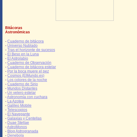
Bitácoras
Astronómicas
-
Cuaderno de bitácora
-
Universo Nublado
-
Tras el horizonte de sucesos
-
El Beso en la Luna
-
El Astrolabio
-
Cuaderno de Observación
-
Cuaderno de bitácora estelar
-
Por la boca muere el pez
-
Cosmos (ElMundo.es)
-
Los colores de la noche
-
Cuaderno de Sirio
-
Mundos Distantes
-
Un velero estelar
-
Astronomía con cuchara
-
La Azotea
-
Galileo Mobile
-
Telescopios
-
El Navegante
-
Galaxias y Centellas
-
Duae Stellae
-
AstroMonos
-
Blog Astrogranada
-
Denebola