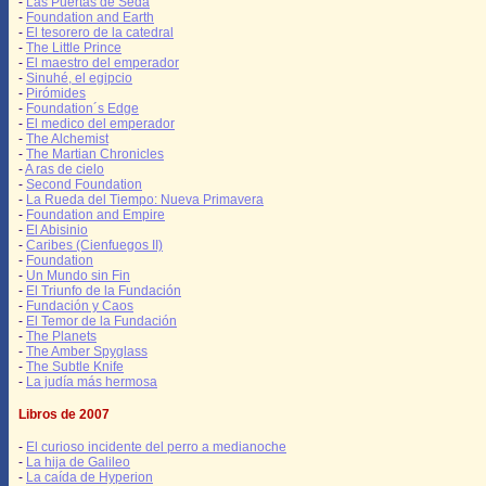
-
Las Puertas de Seda
-
Foundation and Earth
-
El tesorero de la catedral
-
The Little Prince
-
El maestro del emperador
-
Sinuhé, el egipcio
-
Pirómides
-
Foundation´s Edge
-
El medico del emperador
-
The Alchemist
-
The Martian Chronicles
-
A ras de cielo
-
Second Foundation
-
La Rueda del Tiempo: Nueva Primavera
-
Foundation and Empire
-
El Abisinio
-
Caribes (Cienfuegos II)
-
Foundation
-
Un Mundo sin Fin
-
El Triunfo de la Fundación
-
Fundación y Caos
-
El Temor de la Fundación
-
The Planets
-
The Amber Spyglass
-
The Subtle Knife
-
La judía más hermosa
Libros de 2007
-
El curioso incidente del perro a medianoche
-
La hija de Galileo
-
La caída de Hyperion