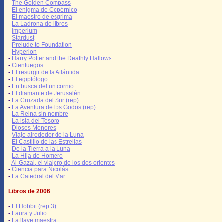
-
The Golden Compass
-
El enigma de Copérnico
-
El maestro de esgrima
-
La Ladrona de libros
-
Imperium
-
Stardust
-
Prelude to Foundation
-
Hyperion
-
Harry Potter and the Deathly Hallows
-
Cienfuegos
-
El resurgir de la Atlántida
-
El egiptólogo
-
En busca del unicornio
-
El diamante de Jerusalén
-
La Cruzada del Sur (rep)
-
La Aventura de los Godos (rep)
-
La Reina sin nombre
-
La isla del Tesoro
-
Dioses Menores
-
Viaje alrededor de la Luna
-
El Castillo de las Estrellas
-
De la Tierra a la Luna
-
La Hija de Homero
-
Al-Gazal, el viajero de los dos orientes
-
Ciencia para Nicolás
-
La Catedral del Mar
Libros de 2006
-
El Hobbit (rep 3)
-
Laura y Julio
-
La llave maestra