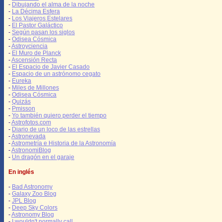
-
Dibujando el alma de la noche
-
La Décima Esfera
-
Los Viajeros Estelares
-
El Pastor Galáctico
-
Según pasan los siglos
-
Odisea Cósmica
-
Astroyciencia
-
El Muro de Planck
-
Ascensión Recta
-
El Espacio de Javier Casado
-
Espacio de un astrónomo cegato
-
Eureka
-
Miles de Millones
-
Odisea Cósmica
-
Quizás
-
Pmisson
-
Yo también quiero perder el tiempo
-
Astrofotos.com
-
Diario de un loco de las estrellas
-
Astronevada
-
Astrometría e Historia de la Astronomía
-
AstronomiBlog
-
Un dragón en el garaje
En inglés
-
Bad Astronomy
-
Galaxy Zoo Blog
-
JPL Blog
-
Deep Sky Colors
-
Astronomy Blog
-
I wouldn't normally call