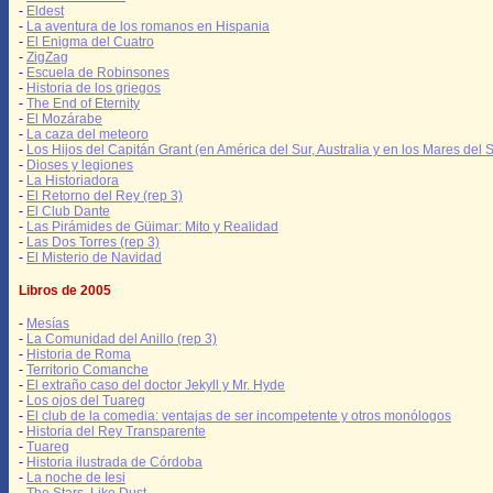
-
Eldest
-
La aventura de los romanos en Hispania
-
El Enigma del Cuatro
-
ZigZag
-
Escuela de Robinsones
-
Historia de los griegos
-
The End of Eternity
-
El Mozárabe
-
La caza del meteoro
-
Los Hijos del Capitán Grant (en América del Sur, Australia y en los Mares del S
-
Dioses y legiones
-
La Historiadora
-
El Retorno del Rey (rep 3)
-
El Club Dante
-
Las Pirámides de Güimar: Mito y Realidad
-
Las Dos Torres (rep 3)
-
El Misterio de Navidad
Libros de 2005
-
Mesías
-
La Comunidad del Anillo (rep 3)
-
Historia de Roma
-
Territorio Comanche
-
El extraño caso del doctor Jekyll y Mr. Hyde
-
Los ojos del Tuareg
-
El club de la comedia: ventajas de ser incompetente y otros monólogos
-
Historia del Rey Transparente
-
Tuareg
-
Historia ilustrada de Córdoba
-
La noche de Iesi