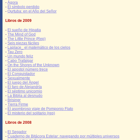
-
Ágora
-
El símbolo perdido
-
Qurtuba: en el Año del Señor
Libros de 2009
-
El sueño de Hipatia
-
The Mind of God
-
The Little Prince (Rep)
-
Seis piezas fáciles
-
Laplace_ el matemático de los cielos
-
Tau Zero
-
Un mundo feliz
-
Cabo Trafalgar
-
On the Shores of the Unknown
-
El apostol número trece
-
El Conquistador
-
Sexualmente
-
El juego del Ángel
-
El faro de Alejandría
-
El séptimo unicornio
-
La Biblia al desnudo
-
Brisingr
-
Tierra Firme
-
El asombroso viaje de Pomponio Flato
-
El misterio del solitario (rep)
Libros de 2008
-
El Segador
-
Cuaderno de Bitácora Estelar: navegando por múltiples universos