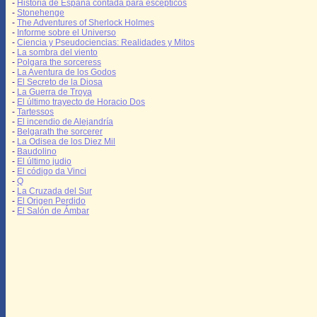
-
Historia de España contada para escépticos
-
Stonehenge
-
The Adventures of Sherlock Holmes
-
Informe sobre el Universo
-
Ciencia y Pseudociencias: Realidades y Mitos
-
La sombra del viento
-
Polgara the sorceress
-
La Aventura de los Godos
-
El Secreto de la Diosa
-
La Guerra de Troya
-
El último trayecto de Horacio Dos
-
Tartessos
-
El incendio de Alejandría
-
Belgarath the sorcerer
-
La Odisea de los Diez Mil
-
Baudolino
-
El último judio
-
El código da Vinci
-
Q
-
La Cruzada del Sur
-
El Origen Perdido
-
El Salón de Ámbar