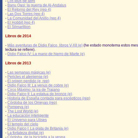
-
Los idus de abril
-
Banu Qasi: la guerra de Al-Andalus
-
El Retorno del Rey (rep 4)
-
Las Dos Torres (rep 4)
-
La Comunidad del Anillo (rep 4)
-
El Hobbit (rep 4)
-
El Silmarillion
Libros de 2014
-
Más aventuras de Didio Falco, libros V-XII (e)
(he estado monotema estos mes
lectura se refiere).
-
Didio Falco IV: La mano de hierro de Marte (e)
Libros de 2013
-
Las semanas mágicas (e)
-
Pericles el ateniense (e)
-
El origen perdido (e, rep)
-
Didio Falco III: La venus de cobre (e)
-
Circo Máximo: la ira de Trajano
-
Didio Falco II: La estatua de bronce (e)
-
Historia de España contada para escépticos (rep)
-
Córdoba de los Omeyas (rep)
-
Pompeya (e)
-
The Lost World (e)
-
La educación inteligente
-
El Universo para Ulises
-
El templo del cielo
-
Didio Falco I: La plata de Britania (e)
-
La fortaleza digital (e)
-
Córdoba, de la bicicleta a la vespa