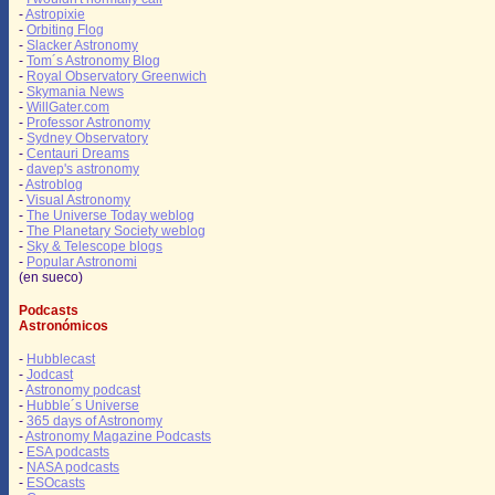
-
Astropixie
-
Orbiting Flog
-
Slacker Astronomy
-
Tom´s Astronomy Blog
-
Royal Observatory Greenwich
-
Skymania News
-
WillGater.com
-
Professor Astronomy
-
Sydney Observatory
-
Centauri Dreams
-
davep's astronomy
-
Astroblog
-
Visual Astronomy
-
The Universe Today weblog
-
The Planetary Society weblog
-
Sky & Telescope blogs
-
Popular Astronomi
(en sueco)
Podcasts
Astronómicos
-
Hubblecast
-
Jodcast
-
Astronomy podcast
-
Hubble´s Universe
-
365 days of Astronomy
-
Astronomy Magazine Podcasts
-
ESA podcasts
-
NASA podcasts
-
ESOcasts