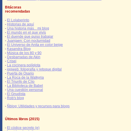
Bitácoras
recomendadas
-
El Lolaberinto
-
Historias de aquí
-
Una historia más... mi blog
-
El mundo en el que vivís
-
El duende que quiso trabajar
-
Juanjaen: Con nocturnidad
-
El Universo de Anita en color beige
-
Kasandra Blog
-
Música de los 80 y 90
-
Desbarradas de Akin
-
Crisei
-
La cocinera políglota
-
jggweb: fotografía y retoque digital
-
Puerta de Osario
-
La Roca de la Walkyria
-
El Triunfo de Clío
-
La Biblioteca de Babel
-
Una cuestión personal
-
El Gnudista
-
Rob's blog
-
Ñblog: Utilidades y recursos para blogs
Últimos libros (2015)
-
El códice secreto (e)