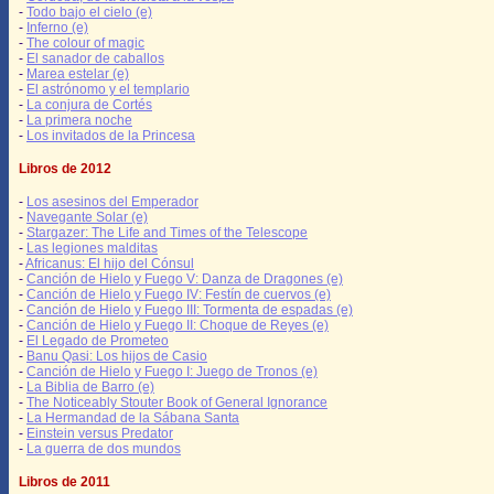
-
Todo bajo el cielo (e)
-
Inferno (e)
-
The colour of magic
-
El sanador de caballos
-
Marea estelar (e)
-
El astrónomo y el templario
-
La conjura de Cortés
-
La primera noche
-
Los invitados de la Princesa
Libros de 2012
-
Los asesinos del Emperador
-
Navegante Solar (e)
-
Stargazer: The Life and Times of the Telescope
-
Las legiones malditas
-
Africanus: El hijo del Cónsul
-
Canción de Hielo y Fuego V: Danza de Dragones (e)
-
Canción de Hielo y Fuego IV: Festín de cuervos (e)
-
Canción de Hielo y Fuego III: Tormenta de espadas (e)
-
Canción de Hielo y Fuego II: Choque de Reyes (e)
-
El Legado de Prometeo
-
Banu Qasi: Los hijos de Casio
-
Canción de Hielo y Fuego I: Juego de Tronos (e)
-
La Biblia de Barro (e)
-
The Noticeably Stouter Book of General Ignorance
-
La Hermandad de la Sábana Santa
-
Einstein versus Predator
-
La guerra de dos mundos
Libros de 2011