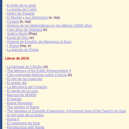
-
El brillo de la seda
-
La tumba de Colón
-
Aretes de Esparta
-
El Mundo y sus Demonios
(e, rep)
-
Contact
(e, rep)
-
Historia de las Matemáticas en los últimos 10000 años
-
Cien años de Soledad
(e)
-
Sofia's World
(Rep)
-
Espía de Dios
(e)
-
Historia de España: de Atapuerca al Euro
-
I, Robot
(rep, e)
-
La traición de Roma
Libros de 2010
-
La llamada de Cthulhu
(e)
-
The Memory of the Earth (Homecoming I)
-
Cien preguntas básicas sobre Ciencia
(e)
-
El olor de las especias
-
El primer día
-
La Mecánica del Corazón
-
El viento de la Luna
-
Manuscrito MS408
-
El Asedio
-
Rama Revealed
-
The garden of Rama
-
The Varieties of Scientific Experience: A Personal View of the Search for God
-
Al otro lado de la niebla
-
Rama II
-
El espejismo de Dios
-
Rendezvous with Rama