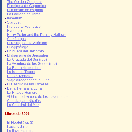
-
The Golden Compass
-
El enigma de Copérnico
-
El maestro de esgrima
-
La Ladrona de libros
-
Imperium
-
Stardust
-
Prelude to Foundation
-
Hyperion
-
Harry Potter and the Deathly Hallows
-
Cienfuegos
-
El resurgir de la Atlántida
-
El egiptólogo
-
En busca del unicornio
-
El diamante de Jerusalén
-
La Cruzada del Sur (rep)
-
La Aventura de los Godos (rep)
-
La Reina sin nombre
-
La isla del Tesoro
-
Dioses Menores
-
Viaje alrededor de la Luna
-
El Castillo de las Estrellas
-
De la Tierra a la Luna
-
La Hija de Homero
-
Al-Gazal, el viajero de los dos orientes
-
Ciencia para Nicolás
-
La Catedral del Mar
Libros de 2006
-
El Hobbit (rep 3)
-
Laura y Julio
-
La llave maestra