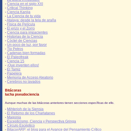
-
Ciencia en el siglo XXI
-
Critical Thinking
-
Ciencia Kanija
-
La Ciencia de tu vida
-
Atalaya: desde la tela de araña
-
Física de Película
-
El erizo y el Zorro
-
Ciencia para impacientes
-
Historias de la Ciencia
-
Cóctel de Ciencias
-
Un poco de luz, por favor
-
Tío Petros
-
Cadenas bien formadas
-
El Paleofreak
-
Ciencia 15
-
¡Que inventen ellos!
-
El Tamiz
-
Papelera
-
Memoria de Acceso Aleatorio
-
Cerebros no lavados
Bitácoras
lucha pseudociencia
Aunque muchas de las bitácoras anteriores tienen secciones específicas de ello.
-
Mihterioh de la Siensia
-
El Retorno de los Charlatanes
-
Magonia
-
Escepticismo, Ciencia y Perspectiva Gringa
-
Círculo Escéptico
-
BitacorARP: el blog para el Avance del Pensamiento Crítico