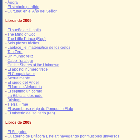
-
Ágora
-
El símbolo perdido
-
Qurtuba: en el Año del Señor
Libros de 2009
-
El sueño de Hipatia
-
The Mind of God
-
The Little Prince (Rep)
-
Seis piezas fáciles
-
Laplace_ el matemático de los cielos
-
Tau Zero
-
Un mundo feliz
-
Cabo Trafalgar
-
On the Shores of the Unknown
-
El apostol número trece
-
El Conquistador
-
Sexualmente
-
El juego del Ángel
-
El faro de Alejandría
-
El séptimo unicornio
-
La Biblia al desnudo
-
Brisingr
-
Tierra Firme
-
El asombroso viaje de Pomponio Flato
-
El misterio del solitario (rep)
Libros de 2008
-
El Segador
-
Cuaderno de Bitácora Estelar: navegando por múltiples universos