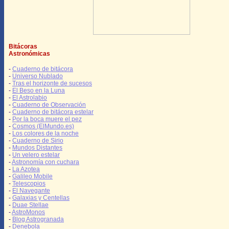
Bitácoras
Astronómicas
-
Cuaderno de bitácora
-
Universo Nublado
-
Tras el horizonte de sucesos
-
El Beso en la Luna
-
El Astrolabio
-
Cuaderno de Observación
-
Cuaderno de bitácora estelar
-
Por la boca muere el pez
-
Cosmos (ElMundo.es)
-
Los colores de la noche
-
Cuaderno de Sirio
-
Mundos Distantes
-
Un velero estelar
-
Astronomía con cuchara
-
La Azotea
-
Galileo Mobile
-
Telescopios
-
El Navegante
-
Galaxias y Centellas
-
Duae Stellae
-
AstroMonos
-
Blog Astrogranada
-
Denebola