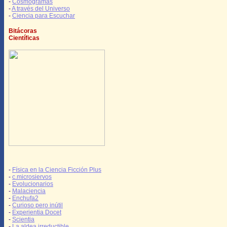
-
Cosmogramas
-
A través del Universo
-
Ciencia para Escuchar
Bitácoras
Científicas
-
Física en la Ciencia Ficción Plus
-
c.microsiervos
-
Evolucionarios
-
Malaciencia
-
Enchufa2
-
Curioso pero inútil
-
Experientia Docet
-
Scientia
-
La aldea irreductible