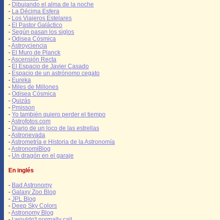
-
Dibujando el alma de la noche
-
La Décima Esfera
-
Los Viajeros Estelares
-
El Pastor Galáctico
-
Según pasan los siglos
-
Odisea Cósmica
-
Astroyciencia
-
El Muro de Planck
-
Ascensión Recta
-
El Espacio de Javier Casado
-
Espacio de un astrónomo cegato
-
Eureka
-
Miles de Millones
-
Odisea Cósmica
-
Quizás
-
Pmisson
-
Yo también quiero perder el tiempo
-
Astrofotos.com
-
Diario de un loco de las estrellas
-
Astronevada
-
Astrometría e Historia de la Astronomía
-
AstronomiBlog
-
Un dragón en el garaje
En inglés
-
Bad Astronomy
-
Galaxy Zoo Blog
-
JPL Blog
-
Deep Sky Colors
-
Astronomy Blog
-
I wouldn't normally call