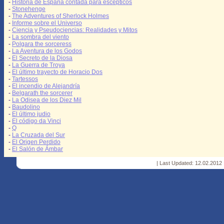
-
Historia de España contada para escépticos
-
Stonehenge
-
The Adventures of Sherlock Holmes
-
Informe sobre el Universo
-
Ciencia y Pseudociencias: Realidades y Mitos
-
La sombra del viento
-
Polgara the sorceress
-
La Aventura de los Godos
-
El Secreto de la Diosa
-
La Guerra de Troya
-
El último trayecto de Horacio Dos
-
Tartessos
-
El incendio de Alejandría
-
Belgarath the sorcerer
-
La Odisea de los Diez Mil
-
Baudolino
-
El último judio
-
El código da Vinci
-
Q
-
La Cruzada del Sur
-
El Origen Perdido
-
El Salón de Ámbar
| Last Updated: 12.02.2012 