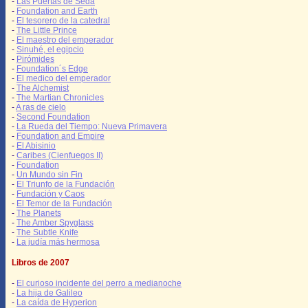
-
Las Puertas de Seda
-
Foundation and Earth
-
El tesorero de la catedral
-
The Little Prince
-
El maestro del emperador
-
Sinuhé, el egipcio
-
Pirómides
-
Foundation´s Edge
-
El medico del emperador
-
The Alchemist
-
The Martian Chronicles
-
A ras de cielo
-
Second Foundation
-
La Rueda del Tiempo: Nueva Primavera
-
Foundation and Empire
-
El Abisinio
-
Caribes (Cienfuegos II)
-
Foundation
-
Un Mundo sin Fin
-
El Triunfo de la Fundación
-
Fundación y Caos
-
El Temor de la Fundación
-
The Planets
-
The Amber Spyglass
-
The Subtle Knife
-
La judía más hermosa
Libros de 2007
-
El curioso incidente del perro a medianoche
-
La hija de Galileo
-
La caída de Hyperion