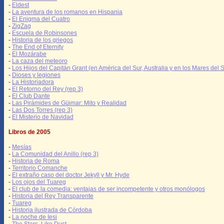
-
Eldest
-
La aventura de los romanos en Hispania
-
El Enigma del Cuatro
-
ZigZag
-
Escuela de Robinsones
-
Historia de los griegos
-
The End of Eternity
-
El Mozárabe
-
La caza del meteoro
-
Los Hijos del Capitán Grant (en América del Sur, Australia y en los Mares del S
-
Dioses y legiones
-
La Historiadora
-
El Retorno del Rey (rep 3)
-
El Club Dante
-
Las Pirámides de Güimar: Mito y Realidad
-
Las Dos Torres (rep 3)
-
El Misterio de Navidad
Libros de 2005
-
Mesías
-
La Comunidad del Anillo (rep 3)
-
Historia de Roma
-
Territorio Comanche
-
El extraño caso del doctor Jekyll y Mr. Hyde
-
Los ojos del Tuareg
-
El club de la comedia: ventajas de ser incompetente y otros monólogos
-
Historia del Rey Transparente
-
Tuareg
-
Historia ilustrada de Córdoba
-
La noche de Iesi