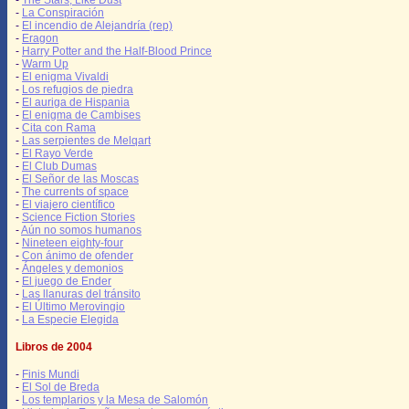
-
The Stars, Like Dust
-
La Conspiración
-
El incendio de Alejandría (rep)
-
Eragon
-
Harry Potter and the Half-Blood Prince
-
Warm Up
-
El enigma Vivaldi
-
Los refugios de piedra
-
El auriga de Hispania
-
El enigma de Cambises
-
Cita con Rama
-
Las serpientes de Melqart
-
El Rayo Verde
-
El Club Dumas
-
El Señor de las Moscas
-
The currents of space
-
El viajero científico
-
Science Fiction Stories
-
Aún no somos humanos
-
Nineteen eighty-four
-
Con ánimo de ofender
-
Ángeles y demonios
-
El juego de Ender
-
Las llanuras del tránsito
-
El Último Merovingio
-
La Especie Elegida
Libros de 2004
-
Finis Mundi
-
El Sol de Breda
-
Los templarios y la Mesa de Salomón