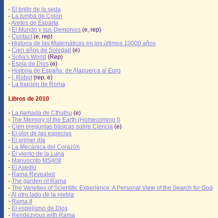
-
El brillo de la seda
-
La tumba de Colón
-
Aretes de Esparta
-
El Mundo y sus Demonios
(e, rep)
-
Contact
(e, rep)
-
Historia de las Matemáticas en los últimos 10000 años
-
Cien años de Soledad
(e)
-
Sofia's World
(Rep)
-
Espía de Dios
(e)
-
Historia de España: de Atapuerca al Euro
-
I, Robot
(rep, e)
-
La traición de Roma
Libros de 2010
-
La llamada de Cthulhu
(e)
-
The Memory of the Earth (Homecoming I)
-
Cien preguntas básicas sobre Ciencia
(e)
-
El olor de las especias
-
El primer día
-
La Mecánica del Corazón
-
El viento de la Luna
-
Manuscrito MS408
-
El Asedio
-
Rama Revealed
-
The garden of Rama
-
The Varieties of Scientific Experience: A Personal View of the Search for God
-
Al otro lado de la niebla
-
Rama II
-
El espejismo de Dios
-
Rendezvous with Rama