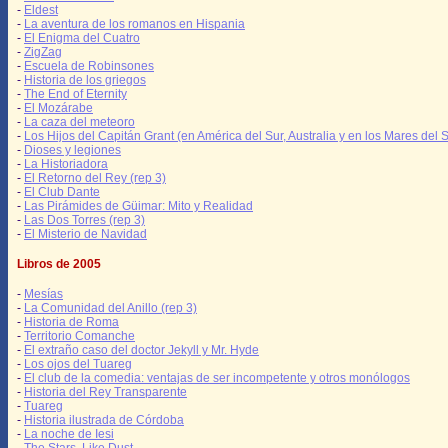
-
Eldest
-
La aventura de los romanos en Hispania
-
El Enigma del Cuatro
-
ZigZag
-
Escuela de Robinsones
-
Historia de los griegos
-
The End of Eternity
-
El Mozárabe
-
La caza del meteoro
-
Los Hijos del Capitán Grant (en América del Sur, Australia y en los Mares del S
-
Dioses y legiones
-
La Historiadora
-
El Retorno del Rey (rep 3)
-
El Club Dante
-
Las Pirámides de Güimar: Mito y Realidad
-
Las Dos Torres (rep 3)
-
El Misterio de Navidad
Libros de 2005
-
Mesías
-
La Comunidad del Anillo (rep 3)
-
Historia de Roma
-
Territorio Comanche
-
El extraño caso del doctor Jekyll y Mr. Hyde
-
Los ojos del Tuareg
-
El club de la comedia: ventajas de ser incompetente y otros monólogos
-
Historia del Rey Transparente
-
Tuareg
-
Historia ilustrada de Córdoba
-
La noche de Iesi