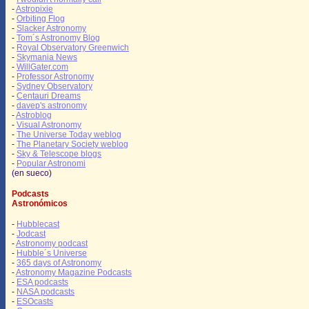
-
Astropixie
-
Orbiting Flog
-
Slacker Astronomy
-
Tom´s Astronomy Blog
-
Royal Observatory Greenwich
-
Skymania News
-
WillGater.com
-
Professor Astronomy
-
Sydney Observatory
-
Centauri Dreams
-
davep's astronomy
-
Astroblog
-
Visual Astronomy
-
The Universe Today weblog
-
The Planetary Society weblog
-
Sky & Telescope blogs
-
Popular Astronomi
(en sueco)
Podcasts
Astronómicos
-
Hubblecast
-
Jodcast
-
Astronomy podcast
-
Hubble´s Universe
-
365 days of Astronomy
-
Astronomy Magazine Podcasts
-
ESA podcasts
-
NASA podcasts
-
ESOcasts