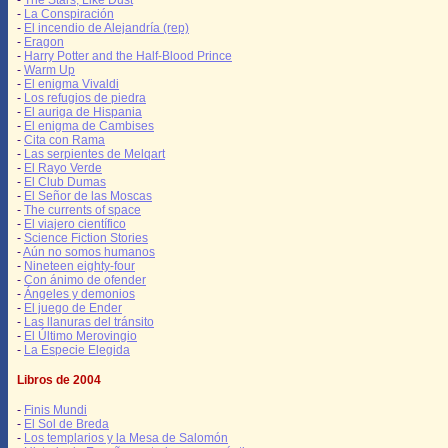
-
The Stars, Like Dust
-
La Conspiración
-
El incendio de Alejandría (rep)
-
Eragon
-
Harry Potter and the Half-Blood Prince
-
Warm Up
-
El enigma Vivaldi
-
Los refugios de piedra
-
El auriga de Hispania
-
El enigma de Cambises
-
Cita con Rama
-
Las serpientes de Melqart
-
El Rayo Verde
-
El Club Dumas
-
El Señor de las Moscas
-
The currents of space
-
El viajero científico
-
Science Fiction Stories
-
Aún no somos humanos
-
Nineteen eighty-four
-
Con ánimo de ofender
-
Ángeles y demonios
-
El juego de Ender
-
Las llanuras del tránsito
-
El Último Merovingio
-
La Especie Elegida
Libros de 2004
-
Finis Mundi
-
El Sol de Breda
-
Los templarios y la Mesa de Salomón