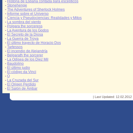
-
Historia de España contada para escépticos
-
Stonehenge
-
The Adventures of Sherlock Holmes
-
Informe sobre el Universo
-
Ciencia y Pseudociencias: Realidades y Mitos
-
La sombra del viento
-
Polgara the sorceress
-
La Aventura de los Godos
-
El Secreto de la Diosa
-
La Guerra de Troya
-
El último trayecto de Horacio Dos
-
Tartessos
-
El incendio de Alejandría
-
Belgarath the sorcerer
-
La Odisea de los Diez Mil
-
Baudolino
-
El último judio
-
El código da Vinci
-
Q
-
La Cruzada del Sur
-
El Origen Perdido
-
El Salón de Ámbar
| Last Updated: 12.02.2012 