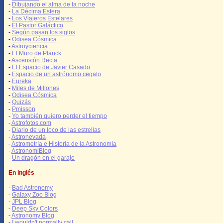
-
Dibujando el alma de la noche
-
La Décima Esfera
-
Los Viajeros Estelares
-
El Pastor Galáctico
-
Según pasan los siglos
-
Odisea Cósmica
-
Astroyciencia
-
El Muro de Planck
-
Ascensión Recta
-
El Espacio de Javier Casado
-
Espacio de un astrónomo cegato
-
Eureka
-
Miles de Millones
-
Odisea Cósmica
-
Quizás
-
Pmisson
-
Yo también quiero perder el tiempo
-
Astrofotos.com
-
Diario de un loco de las estrellas
-
Astronevada
-
Astrometría e Historia de la Astronomía
-
AstronomiBlog
-
Un dragón en el garaje
En inglés
-
Bad Astronomy
-
Galaxy Zoo Blog
-
JPL Blog
-
Deep Sky Colors
-
Astronomy Blog
-
I wouldn't normally call