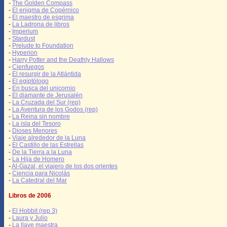
-
The Golden Compass
-
El enigma de Copérnico
-
El maestro de esgrima
-
La Ladrona de libros
-
Imperium
-
Stardust
-
Prelude to Foundation
-
Hyperion
-
Harry Potter and the Deathly Hallows
-
Cienfuegos
-
El resurgir de la Atlántida
-
El egiptólogo
-
En busca del unicornio
-
El diamante de Jerusalén
-
La Cruzada del Sur (rep)
-
La Aventura de los Godos (rep)
-
La Reina sin nombre
-
La isla del Tesoro
-
Dioses Menores
-
Viaje alrededor de la Luna
-
El Castillo de las Estrellas
-
De la Tierra a la Luna
-
La Hija de Homero
-
Al-Gazal, el viajero de los dos orientes
-
Ciencia para Nicolás
-
La Catedral del Mar
Libros de 2006
-
El Hobbit (rep 3)
-
Laura y Julio
-
La llave maestra