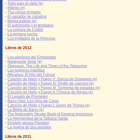
-
Todo bajo el cielo (e)
-
Inferno (e)
-
The colour of magic
-
El sanador de caballos
-
Marea estelar (e)
-
El astrónomo y el templario
-
La conjura de Cortés
-
La primera noche
-
Los invitados de la Princesa
Libros de 2012
-
Los asesinos del Emperador
-
Navegante Solar (e)
-
Stargazer: The Life and Times of the Telescope
-
Las legiones malditas
-
Africanus: El hijo del Cónsul
-
Canción de Hielo y Fuego V: Danza de Dragones (e)
-
Canción de Hielo y Fuego IV: Festín de cuervos (e)
-
Canción de Hielo y Fuego III: Tormenta de espadas (e)
-
Canción de Hielo y Fuego II: Choque de Reyes (e)
-
El Legado de Prometeo
-
Banu Qasi: Los hijos de Casio
-
Canción de Hielo y Fuego I: Juego de Tronos (e)
-
La Biblia de Barro (e)
-
The Noticeably Stouter Book of General Ignorance
-
La Hermandad de la Sábana Santa
-
Einstein versus Predator
-
La guerra de dos mundos
Libros de 2011