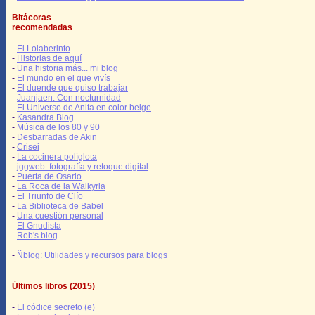
Bitácoras
recomendadas
-
El Lolaberinto
-
Historias de aquí
-
Una historia más... mi blog
-
El mundo en el que vivís
-
El duende que quiso trabajar
-
Juanjaen: Con nocturnidad
-
El Universo de Anita en color beige
-
Kasandra Blog
-
Música de los 80 y 90
-
Desbarradas de Akin
-
Crisei
-
La cocinera políglota
-
jggweb: fotografía y retoque digital
-
Puerta de Osario
-
La Roca de la Walkyria
-
El Triunfo de Clío
-
La Biblioteca de Babel
-
Una cuestión personal
-
El Gnudista
-
Rob's blog
-
Ñblog: Utilidades y recursos para blogs
Últimos libros (2015)
-
El códice secreto (e)