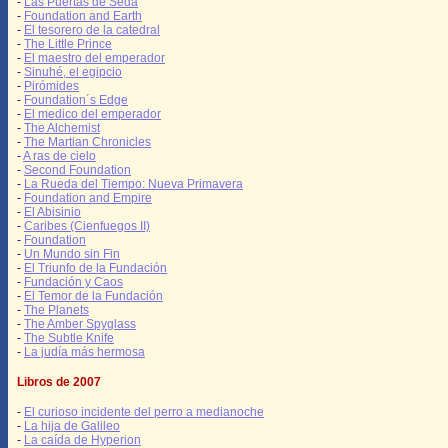
-
Las Puertas de Seda
-
Foundation and Earth
-
El tesorero de la catedral
-
The Little Prince
-
El maestro del emperador
-
Sinuhé, el egipcio
-
Pirómides
-
Foundation´s Edge
-
El medico del emperador
-
The Alchemist
-
The Martian Chronicles
-
A ras de cielo
-
Second Foundation
-
La Rueda del Tiempo: Nueva Primavera
-
Foundation and Empire
-
El Abisinio
-
Caribes (Cienfuegos II)
-
Foundation
-
Un Mundo sin Fin
-
El Triunfo de la Fundación
-
Fundación y Caos
-
El Temor de la Fundación
-
The Planets
-
The Amber Spyglass
-
The Subtle Knife
-
La judía más hermosa
Libros de 2007
-
El curioso incidente del perro a medianoche
-
La hija de Galileo
-
La caída de Hyperion