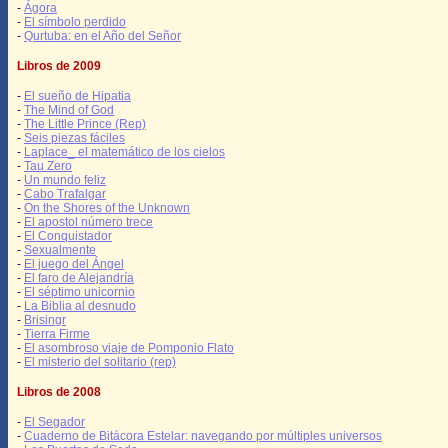
-
Ágora
-
El símbolo perdido
-
Qurtuba: en el Año del Señor
Libros de 2009
-
El sueño de Hipatia
-
The Mind of God
-
The Little Prince (Rep)
-
Seis piezas fáciles
-
Laplace_ el matemático de los cielos
-
Tau Zero
-
Un mundo feliz
-
Cabo Trafalgar
-
On the Shores of the Unknown
-
El apostol número trece
-
El Conquistador
-
Sexualmente
-
El juego del Ángel
-
El faro de Alejandría
-
El séptimo unicornio
-
La Biblia al desnudo
-
Brisingr
-
Tierra Firme
-
El asombroso viaje de Pomponio Flato
-
El misterio del solitario (rep)
Libros de 2008
-
El Segador
-
Cuaderno de Bitácora Estelar: navegando por múltiples universos