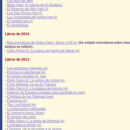
-
Los idus de abril
-
Banu Qasi: la guerra de Al-Andalus
-
El Retorno del Rey (rep 4)
-
Las Dos Torres (rep 4)
-
La Comunidad del Anillo (rep 4)
-
El Hobbit (rep 4)
-
El Silmarillion
Libros de 2014
-
Más aventuras de Didio Falco, libros V-XII (e)
(he estado monotema estos mes
lectura se refiere).
-
Didio Falco IV: La mano de hierro de Marte (e)
Libros de 2013
-
Las semanas mágicas (e)
-
Pericles el ateniense (e)
-
El origen perdido (e, rep)
-
Didio Falco III: La venus de cobre (e)
-
Circo Máximo: la ira de Trajano
-
Didio Falco II: La estatua de bronce (e)
-
Historia de España contada para escépticos (rep)
-
Córdoba de los Omeyas (rep)
-
Pompeya (e)
-
The Lost World (e)
-
La educación inteligente
-
El Universo para Ulises
-
El templo del cielo
-
Didio Falco I: La plata de Britania (e)
-
La fortaleza digital (e)
-
Córdoba, de la bicicleta a la vespa