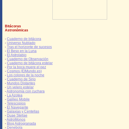
Bitácoras
Astronómicas
-
Cuaderno de bitácora
-
Universo Nublado
-
Tras el horizonte de sucesos
-
El Beso en la Luna
-
El Astrolabio
-
Cuaderno de Observación
-
Cuaderno de bitácora estelar
-
Por la boca muere el pez
-
Cosmos (ElMundo.es)
-
Los colores de la noche
-
Cuaderno de Sirio
-
Mundos Distantes
-
Un velero estelar
-
Astronomía con cuchara
-
La Azotea
-
Galileo Mobile
-
Telescopios
-
El Navegante
-
Galaxias y Centellas
-
Duae Stellae
-
AstroMonos
-
Blog Astrogranada
-
Denebola