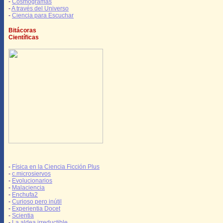
-
Cosmogramas
-
A través del Universo
-
Ciencia para Escuchar
Bitácoras
Científicas
-
Física en la Ciencia Ficción Plus
-
c.microsiervos
-
Evolucionarios
-
Malaciencia
-
Enchufa2
-
Curioso pero inútil
-
Experientia Docet
-
Scientia
-
La aldea irreductible