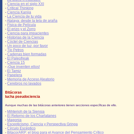
-
Ciencia en el siglo XXI
-
Critical Thinking
-
Ciencia Kanija
-
La Ciencia de tu vida
-
Atalaya: desde la tela de araña
-
Física de Película
-
El erizo y el Zorro
-
Ciencia para impacientes
-
Historias de la Ciencia
-
Cóctel de Ciencias
-
Un poco de luz, por favor
-
Tío Petros
-
Cadenas bien formadas
-
El Paleofreak
-
Ciencia 15
-
¡Que inventen ellos!
-
El Tamiz
-
Papelera
-
Memoria de Acceso Aleatorio
-
Cerebros no lavados
Bitácoras
lucha pseudociencia
Aunque muchas de las bitácoras anteriores tienen secciones específicas de ello.
-
Mihterioh de la Siensia
-
El Retorno de los Charlatanes
-
Magonia
-
Escepticismo, Ciencia y Perspectiva Gringa
-
Círculo Escéptico
-
BitacorARP: el blog para el Avance del Pensamiento Crítico