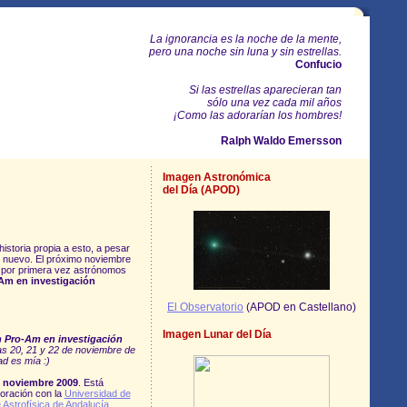
La ignorancia es la noche de la mente,
pero una noche sin luna y sin estrellas.
Confucio
Si las estrellas aparecieran tan
sólo una vez cada mil años
¡Como las adorarían los hombres!
Ralph Waldo Emersson
Imagen Astronómica
del Día (APOD)
storia propia a esto, a pesar
e nuevo. El próximo noviembre
 por primera vez astrónomos
Am en investigación
El Observatorio
(APOD en Castellano)
Imagen Lunar del Día
 Pro-Am en investigación
as 20, 21 y 22 de noviembre de
ad es mía :)
e noviembre 2009
. Está
oración con la
Universidad de
e Astrofísica de Andalucía
,