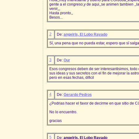
gente a el congreso,y de aqui,,se animen tambien ,,l
venir,,,
Hasta pronto,,
Besos...
2
De:
angelrls, El Lobo Rayado
Sí, una pena que no pueda estar, espero que sí salga 
3
De:
Our
Esos congresos deben de ser interesantisimos, todo
sus ideas y sus secretos con el fin de mejorar la astr
pero en esas fechas, dificil
4
De:
Gerardo Pedros
¿Podrias hacer el favor de decirme en que sitio de C
No lo encuentro.
gracias
5
De:
angelrls, El Lobo Rayado