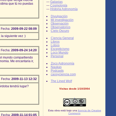
---
Galaxias
astima que tú no puedas
---
Cosmología
---
Historia Astronomía
Divulgación
Mi investigación
Observación
Observatorios
Fecha:
2009-09-22 08:09
Cielo Oscuro
la siguiente vez :)
Ciencia General
Libros
Lobos
Escepticismo
Fecha:
2009-09-24 14:20
Loco Mundo
Personal
 el mundo compartiendo
onomia. Me encantaria ir,
Zoco Astronomía
Naukas
Podcasts
caosyciencia.com
Fecha:
2009-11-13 12:32
The Lined Wolf
órdoba tendrá lugar?
Visitas desde 1/10/2004
Esta obra está bajo una
licencia de Creative
Commons
.
Fecha:
2009-11-14 01:05