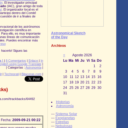
ón
. El investigador principal
gado
(IAC), gran amigo de toda
uí
. El organizador local es el
rticipo dentro del
Comité
uestión de ir a finales de
servacional de los astrónomos
stigación científica en
Astronomical Sketch
. Para ello, es muy importante
unas líneas de comunicación
of the Day
onales. Puedes encontrar más
greso
Archivos
 hacerlo! Sigues las
<
Agosto 2026
Lu
Ma
Mi
Ju
Vi
Sa
Do
a !
|
8 Comentarios
|
Enlace
|
In
nglish using Google Translate
|
1
2
| Categorías :
Astronomía
|
3
4
5
6
7
8
9
it
|
Technorati
|
Bitacoras.com
|
10
11
12
13
14
15
16
17
18
19
20
21
22
23
24
25
26
27
28
29
30
cks)
31
lia.com//trackbacks/64492
Historias
Astronomía
---
Sistema Solar
---
Exoplanetas
Fecha:
2009-09-21 00:22
---
Estrellas
---
Nebulosas
remos que venga mucha