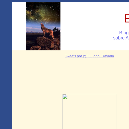
Blog
sobre A
Tweets por @El_Lobo_Rayado