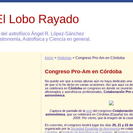
El Lobo Rayado
 del astrofísico Ángel R. López-Sánchez
stronomía, Astrofísica y Ciencia en general.
Inicio
>
Historias
> Congreso Pro-Am en Córdoba
Congreso Pro-Am en Córdoba
No puede ser que a estas alturas aún no haya dedicado una hi
de que sí lo he dicho en varias ocasiones. Así que aquí va d
se celebrará en
Córdoba
un congreso en donde se reunirán
aficionados y astrofísicos profesionales,
Colaboración Pro-
astronómica
:
Captura de pantalla de la
web
del congreso
Colaboración
astronómica
, que se celebrará en Córdoba (España) los dí
2009. Por cierto, que la imagen de la ciud
En concreto, el congreso tendrá lugar los días
20, 21 y 22 d
organizado por la
Sociedad Española de Astronomía
en colab
Córdoba
, el
Instituto de Astrofísica de Canarias
, el
Instituto d