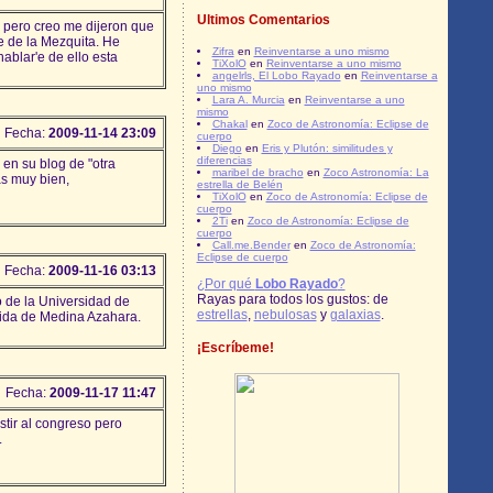
Ultimos Comentarios
, pero creo me dijeron que
e de la Mezquita. He
Zifra
en
Reinventarse a uno mismo
ablar'e de ello esta
TiXolO
en
Reinventarse a uno mismo
angelrls, El Lobo Rayado
en
Reinventarse a
uno mismo
Lara A. Murcia
en
Reinventarse a uno
mismo
Chakal
en
Zoco de Astronomía: Eclipse de
Fecha:
2009-11-14 23:09
cuerpo
Diego
en
Eris y Plutón: similitudes y
diferencias
 en su blog de "otra
maribel de bracho
en
Zoco Astronomía: La
s muy bien,
estrella de Belén
TiXolO
en
Zoco de Astronomía: Eclipse de
cuerpo
2Ti
en
Zoco de Astronomía: Eclipse de
cuerpo
Call.me.Bender
en
Zoco de Astronomía:
Eclipse de cuerpo
Fecha:
2009-11-16 03:13
¿Por qué
Lobo Rayado
?
Rayas para todos los gustos: de
o de la Universidad de
estrellas
,
nebulosas
y
galaxias
.
nida de Medina Azahara.
¡Escríbeme!
Fecha:
2009-11-17 11:47
stir al congreso pero
.