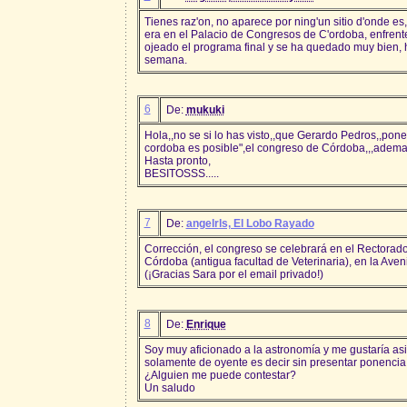
Tienes raz'on, no aparece por ning'un sitio d'onde es
era en el Palacio de Congresos de C'ordoba, enfrent
ojeado el programa final y se ha quedado muy bien, h
semana.
6
De:
mukuki
Hola,,no se si lo has visto,,que Gerardo Pedros,,pone
cordoba es posible",el congreso de Córdoba,,,adema
Hasta pronto,
BESITOSSS.....
7
De:
angelrls, El Lobo Rayado
Corrección, el congreso se celebrará en el Rectorad
Córdoba (antigua facultad de Veterinaria), en la Ave
(¡Gracias Sara por el email privado!)
8
De:
Enrique
Soy muy aficionado a la astronomía y me gustaría asi
solamente de oyente es decir sin presentar ponencia
¿Alguien me puede contestar?
Un saludo