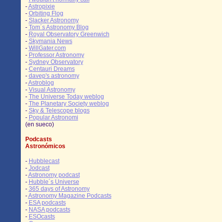
-
Astropixie
-
Orbiting Flog
-
Slacker Astronomy
-
Tom´s Astronomy Blog
-
Royal Observatory Greenwich
-
Skymania News
-
WillGater.com
-
Professor Astronomy
-
Sydney Observatory
-
Centauri Dreams
-
davep's astronomy
-
Astroblog
-
Visual Astronomy
-
The Universe Today weblog
-
The Planetary Society weblog
-
Sky & Telescope blogs
-
Popular Astronomi
(en sueco)
Podcasts
Astronómicos
-
Hubblecast
-
Jodcast
-
Astronomy podcast
-
Hubble´s Universe
-
365 days of Astronomy
-
Astronomy Magazine Podcasts
-
ESA podcasts
-
NASA podcasts
-
ESOcasts