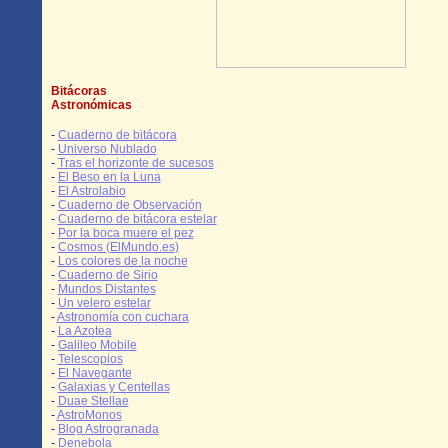
Bitácoras
Astronómicas
-
Cuaderno de bitácora
-
Universo Nublado
-
Tras el horizonte de sucesos
-
El Beso en la Luna
-
El Astrolabio
-
Cuaderno de Observación
-
Cuaderno de bitácora estelar
-
Por la boca muere el pez
-
Cosmos (ElMundo.es)
-
Los colores de la noche
-
Cuaderno de Sirio
-
Mundos Distantes
-
Un velero estelar
-
Astronomía con cuchara
-
La Azotea
-
Galileo Mobile
-
Telescopios
-
El Navegante
-
Galaxias y Centellas
-
Duae Stellae
-
AstroMonos
-
Blog Astrogranada
-
Denebola