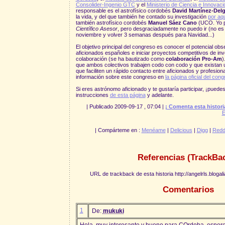
Consolider-Ingenio GTC
y el
Ministerio de Ciencia e Innovaci
responsable es el astrofísico cordobés
David Martínez-Del
la vida, y del que también he contado su investigación
por aq
también astrofísico cordobés
Manuel Sáez Cano
(UCO. Yo pa
Científico Asesor
, pero desgraciadamente no puedo ir (no es c
noviembre y volver 3 semanas después para Navidad...)
El objetivo principal del congreso es conocer el potencial ob
aficionados españoles e iniciar proyectos competitivos de inve
colaboración (se ha bautizado como
colaboración Pro-Am
)
que ambos colectivos trabajen codo con codo y que existan 
que faciliten un rápido contacto entre aficionados y profesi
información sobre este congreso en
la página oficial del con
Si eres astrónomo aficionado y te gustaría participar, ¡puedes
instrucciones
de esta página
y adelante.
| Publicado 2009-09-17 , 07:04 |
¡ Comenta esta histori
E
| Compárteme en :
Menéame
|
Delicious
|
Digg
|
Redd
Referencias (TrackBa
URL de trackback de esta historia http://angelrls.bloga
Comentarios
1
De:
mukuki
Hola,,muy interesante y bueno para COrdoba,,espe