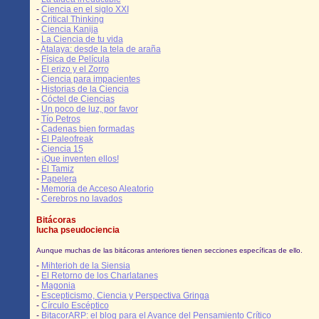
-
Ciencia en el siglo XXI
-
Critical Thinking
-
Ciencia Kanija
-
La Ciencia de tu vida
-
Atalaya: desde la tela de araña
-
Física de Película
-
El erizo y el Zorro
-
Ciencia para impacientes
-
Historias de la Ciencia
-
Cóctel de Ciencias
-
Un poco de luz, por favor
-
Tío Petros
-
Cadenas bien formadas
-
El Paleofreak
-
Ciencia 15
-
¡Que inventen ellos!
-
El Tamiz
-
Papelera
-
Memoria de Acceso Aleatorio
-
Cerebros no lavados
Bitácoras
lucha pseudociencia
Aunque muchas de las bitácoras anteriores tienen secciones específicas de ello.
-
Mihterioh de la Siensia
-
El Retorno de los Charlatanes
-
Magonia
-
Escepticismo, Ciencia y Perspectiva Gringa
-
Círculo Escéptico
-
BitacorARP: el blog para el Avance del Pensamiento Crítico