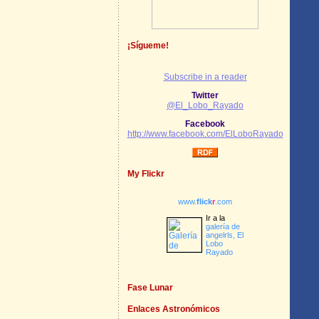
¡Sígueme!
Subscribe in a reader
Twitter
@El_Lobo_Rayado
Facebook
http://www.facebook.com/ElLoboRayado
My Flickr
www.
flick
r
.com
Ir a la
galería de
angelrls, El
Lobo
Rayado
Fase Lunar
Enlaces Astronómicos