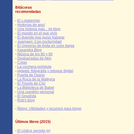
Bitácoras
recomendadas
-
El Lolaberinto
-
Historias de aquí
-
Una historia más... mi blog
-
El mundo en el que vivís
-
El duende que quiso trabajar
-
Juanjaen: Con nocturnidad
-
El Universo de Anita en color beige
-
Kasandra Blog
-
Música de los 80 y 90
-
Desbarradas de Akin
-
Crisei
-
La cocinera políglota
-
jggweb: fotografía y retoque digital
-
Puerta de Osario
-
La Roca de la Walkyria
-
El Triunfo de Clío
-
La Biblioteca de Babel
-
Una cuestión personal
-
El Gnudista
-
Rob's blog
-
Ñblog: Utilidades y recursos para blogs
Últimos libros (2015)
-
El códice secreto (e)