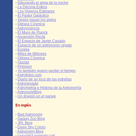
-
Dibujando el alma de la noche
-
La Décima Esfera
-
Los Viajeros Estelares
-
El Pastor Galáctico
-
Según pasan los siglos
-
Odisea Cósmica
-
Astroyciencia
-
El Muro de Planck
-
Ascensión Recta
-
El Espacio de Javier Casado
-
Espacio de un astrónomo cegato
-
Eureka
-
Miles de Millones
-
Odisea Cósmica
-
Quizás
-
Pmisson
-
Yo también quiero perder el tiempo
-
Astrofotos.com
-
Diario de un loco de las estrellas
-
Astronevada
-
Astrometría e Historia de la Astronomía
-
AstronomiBlog
-
Un dragón en el garaje
En inglés
-
Bad Astronomy
-
Galaxy Zoo Blog
-
JPL Blog
-
Deep Sky Colors
-
Astronomy Blog
-
I wouldn't normally call