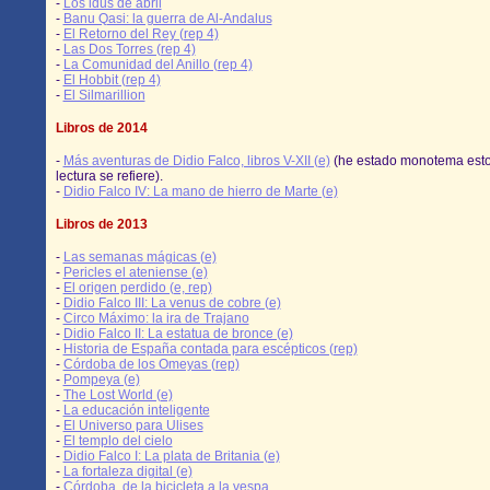
-
Los idus de abril
-
Banu Qasi: la guerra de Al-Andalus
-
El Retorno del Rey (rep 4)
-
Las Dos Torres (rep 4)
-
La Comunidad del Anillo (rep 4)
-
El Hobbit (rep 4)
-
El Silmarillion
Libros de 2014
-
Más aventuras de Didio Falco, libros V-XII (e)
(he estado monotema esto
lectura se refiere).
-
Didio Falco IV: La mano de hierro de Marte (e)
Libros de 2013
-
Las semanas mágicas (e)
-
Pericles el ateniense (e)
-
El origen perdido (e, rep)
-
Didio Falco III: La venus de cobre (e)
-
Circo Máximo: la ira de Trajano
-
Didio Falco II: La estatua de bronce (e)
-
Historia de España contada para escépticos (rep)
-
Córdoba de los Omeyas (rep)
-
Pompeya (e)
-
The Lost World (e)
-
La educación inteligente
-
El Universo para Ulises
-
El templo del cielo
-
Didio Falco I: La plata de Britania (e)
-
La fortaleza digital (e)
-
Córdoba, de la bicicleta a la vespa