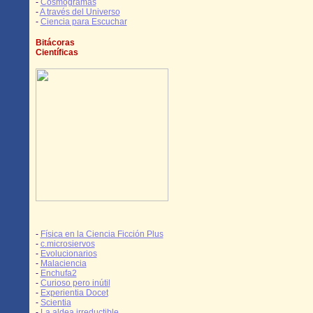
-
Cosmogramas
-
A través del Universo
-
Ciencia para Escuchar
Bitácoras
Científicas
-
Física en la Ciencia Ficción Plus
-
c.microsiervos
-
Evolucionarios
-
Malaciencia
-
Enchufa2
-
Curioso pero inútil
-
Experientia Docet
-
Scientia
-
La aldea irreductible