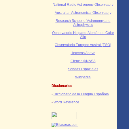
National Radio Astronomy Observatory
Australian Astronomical Observatory
Research School of Astronomy and
Astrophysics
Observatorio Hispano-Alemán de Calar
Alto
Observatorio Europeo Austral (ESO)
Heavens Above
Ciencia@NASA
Sondas Espaciales
Wikipedia
Diccionarios
-
Diccionario de la Lengua Española
-
Word Reference