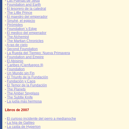
-
Las Puertas de Seda
-
Foundation and Earth
-
El tesorero de la catedral
-
The Little Prince
-
El maestro del emperador
-
Sinuhé, el egipcio
-
Pirómides
-
Foundation´s Edge
-
El medico del emperador
-
The Alchemist
-
The Martian Chronicles
-
A ras de cielo
-
Second Foundation
-
La Rueda del Tiempo: Nueva Primavera
-
Foundation and Empire
-
El Abisinio
-
Caribes (Cienfuegos II)
-
Foundation
-
Un Mundo sin Fin
-
El Triunfo de la Fundación
-
Fundación y Caos
-
El Temor de la Fundación
-
The Planets
-
The Amber Spyglass
-
The Subtle Knife
-
La judía más hermosa
Libros de 2007
-
El curioso incidente del perro a medianoche
-
La hija de Galileo
-
La caída de Hyperion