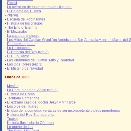
-
Eldest
-
La aventura de los romanos en Hispania
-
El Enigma del Cuatro
-
ZigZag
-
Escuela de Robinsones
-
Historia de los griegos
-
The End of Eternity
-
El Mozárabe
-
La caza del meteoro
-
Los Hijos del Capitán Grant (en América del Sur, Australia y en los Mares del S
-
Dioses y legiones
-
La Historiadora
-
El Retorno del Rey (rep 3)
-
El Club Dante
-
Las Pirámides de Güimar: Mito y Realidad
-
Las Dos Torres (rep 3)
-
El Misterio de Navidad
Libros de 2005
-
Mesías
-
La Comunidad del Anillo (rep 3)
-
Historia de Roma
-
Territorio Comanche
-
El extraño caso del doctor Jekyll y Mr. Hyde
-
Los ojos del Tuareg
-
El club de la comedia: ventajas de ser incompetente y otros monólogos
-
Historia del Rey Transparente
-
Tuareg
-
Historia ilustrada de Córdoba
-
La noche de Iesi