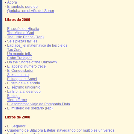
-
Ágora
-
El símbolo perdido
-
Qurtuba: en el Año del Señor
Libros de 2009
-
El sueño de Hipatia
-
The Mind of God
-
The Little Prince (Rep)
-
Seis piezas fáciles
-
Laplace_ el matemático de los cielos
-
Tau Zero
-
Un mundo feliz
-
Cabo Trafalgar
-
On the Shores of the Unknown
-
El apostol número trece
-
El Conquistador
-
Sexualmente
-
El juego del Ángel
-
El faro de Alejandría
-
El séptimo unicornio
-
La Biblia al desnudo
-
Brisingr
-
Tierra Firme
-
El asombroso viaje de Pomponio Flato
-
El misterio del solitario (rep)
Libros de 2008
-
El Segador
-
Cuaderno de Bitácora Estelar: navegando por múltiples universos