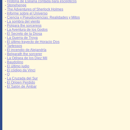
-
Historia de España contada para escépticos
-
Stonehenge
-
The Adventures of Sherlock Holmes
-
Informe sobre el Universo
-
Ciencia y Pseudociencias: Realidades y Mitos
-
La sombra del viento
-
Polgara the sorceress
-
La Aventura de los Godos
-
El Secreto de la Diosa
-
La Guerra de Troya
-
El último trayecto de Horacio Dos
-
Tartessos
-
El incendio de Alejandría
-
Belgarath the sorcerer
-
La Odisea de los Diez Mil
-
Baudolino
-
El último judio
-
El código da Vinci
-
Q
-
La Cruzada del Sur
-
El Origen Perdido
-
El Salón de Ámbar