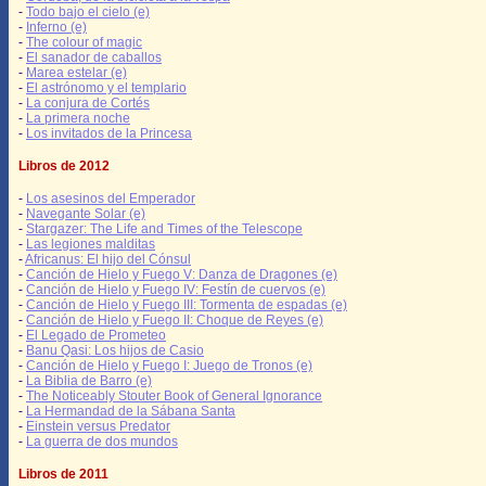
-
Todo bajo el cielo (e)
-
Inferno (e)
-
The colour of magic
-
El sanador de caballos
-
Marea estelar (e)
-
El astrónomo y el templario
-
La conjura de Cortés
-
La primera noche
-
Los invitados de la Princesa
Libros de 2012
-
Los asesinos del Emperador
-
Navegante Solar (e)
-
Stargazer: The Life and Times of the Telescope
-
Las legiones malditas
-
Africanus: El hijo del Cónsul
-
Canción de Hielo y Fuego V: Danza de Dragones (e)
-
Canción de Hielo y Fuego IV: Festín de cuervos (e)
-
Canción de Hielo y Fuego III: Tormenta de espadas (e)
-
Canción de Hielo y Fuego II: Choque de Reyes (e)
-
El Legado de Prometeo
-
Banu Qasi: Los hijos de Casio
-
Canción de Hielo y Fuego I: Juego de Tronos (e)
-
La Biblia de Barro (e)
-
The Noticeably Stouter Book of General Ignorance
-
La Hermandad de la Sábana Santa
-
Einstein versus Predator
-
La guerra de dos mundos
Libros de 2011