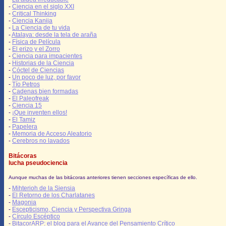
-
Ciencia en el siglo XXI
-
Critical Thinking
-
Ciencia Kanija
-
La Ciencia de tu vida
-
Atalaya: desde la tela de araña
-
Física de Película
-
El erizo y el Zorro
-
Ciencia para impacientes
-
Historias de la Ciencia
-
Cóctel de Ciencias
-
Un poco de luz, por favor
-
Tío Petros
-
Cadenas bien formadas
-
El Paleofreak
-
Ciencia 15
-
¡Que inventen ellos!
-
El Tamiz
-
Papelera
-
Memoria de Acceso Aleatorio
-
Cerebros no lavados
Bitácoras
lucha pseudociencia
Aunque muchas de las bitácoras anteriores tienen secciones específicas de ello.
-
Mihterioh de la Siensia
-
El Retorno de los Charlatanes
-
Magonia
-
Escepticismo, Ciencia y Perspectiva Gringa
-
Círculo Escéptico
-
BitacorARP: el blog para el Avance del Pensamiento Crítico