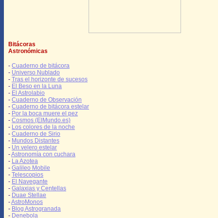
Bitácoras
Astronómicas
-
Cuaderno de bitácora
-
Universo Nublado
-
Tras el horizonte de sucesos
-
El Beso en la Luna
-
El Astrolabio
-
Cuaderno de Observación
-
Cuaderno de bitácora estelar
-
Por la boca muere el pez
-
Cosmos (ElMundo.es)
-
Los colores de la noche
-
Cuaderno de Sirio
-
Mundos Distantes
-
Un velero estelar
-
Astronomía con cuchara
-
La Azotea
-
Galileo Mobile
-
Telescopios
-
El Navegante
-
Galaxias y Centellas
-
Duae Stellae
-
AstroMonos
-
Blog Astrogranada
-
Denebola