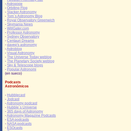
-
Astropixie
-
Orbiting Flog
-
Slacker Astronomy
-
Tom´s Astronomy Blog
-
Royal Observatory Greenwich
-
Skymania News
-
WillGater.com
-
Professor Astronomy
-
Sydney Observatory
-
Centauri Dreams
-
davep's astronomy
-
Astroblog
-
Visual Astronomy
-
The Universe Today weblog
-
The Planetary Society weblog
-
Sky & Telescope blogs
-
Popular Astronomi
(en sueco)
Podcasts
Astronómicos
-
Hubblecast
-
Jodcast
-
Astronomy podcast
-
Hubble´s Universe
-
365 days of Astronomy
-
Astronomy Magazine Podcasts
-
ESA podcasts
-
NASA podcasts
-
ESOcasts