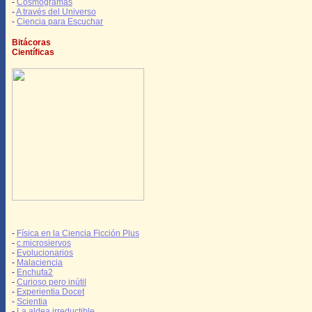
-
Cosmogramas
-
A través del Universo
-
Ciencia para Escuchar
Bitácoras
Científicas
-
Física en la Ciencia Ficción Plus
-
c.microsiervos
-
Evolucionarios
-
Malaciencia
-
Enchufa2
-
Curioso pero inútil
-
Experientia Docet
-
Scientia
-
La aldea irreductible