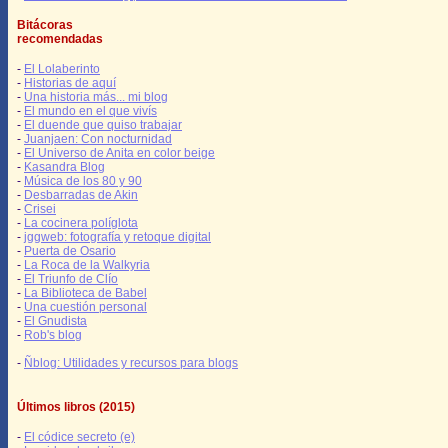
Bitácoras
recomendadas
-
El Lolaberinto
-
Historias de aquí
-
Una historia más... mi blog
-
El mundo en el que vivís
-
El duende que quiso trabajar
-
Juanjaen: Con nocturnidad
-
El Universo de Anita en color beige
-
Kasandra Blog
-
Música de los 80 y 90
-
Desbarradas de Akin
-
Crisei
-
La cocinera políglota
-
jggweb: fotografía y retoque digital
-
Puerta de Osario
-
La Roca de la Walkyria
-
El Triunfo de Clío
-
La Biblioteca de Babel
-
Una cuestión personal
-
El Gnudista
-
Rob's blog
-
Ñblog: Utilidades y recursos para blogs
Últimos libros (2015)
-
El códice secreto (e)