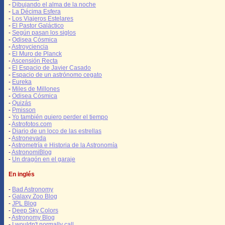
-
Dibujando el alma de la noche
-
La Décima Esfera
-
Los Viajeros Estelares
-
El Pastor Galáctico
-
Según pasan los siglos
-
Odisea Cósmica
-
Astroyciencia
-
El Muro de Planck
-
Ascensión Recta
-
El Espacio de Javier Casado
-
Espacio de un astrónomo cegato
-
Eureka
-
Miles de Millones
-
Odisea Cósmica
-
Quizás
-
Pmisson
-
Yo también quiero perder el tiempo
-
Astrofotos.com
-
Diario de un loco de las estrellas
-
Astronevada
-
Astrometría e Historia de la Astronomía
-
AstronomiBlog
-
Un dragón en el garaje
En inglés
-
Bad Astronomy
-
Galaxy Zoo Blog
-
JPL Blog
-
Deep Sky Colors
-
Astronomy Blog
-
I wouldn't normally call