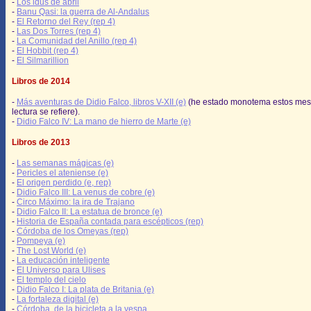
-
Los idus de abril
-
Banu Qasi: la guerra de Al-Andalus
-
El Retorno del Rey (rep 4)
-
Las Dos Torres (rep 4)
-
La Comunidad del Anillo (rep 4)
-
El Hobbit (rep 4)
-
El Silmarillion
Libros de 2014
-
Más aventuras de Didio Falco, libros V-XII (e)
(he estado monotema estos mes
lectura se refiere).
-
Didio Falco IV: La mano de hierro de Marte (e)
Libros de 2013
-
Las semanas mágicas (e)
-
Pericles el ateniense (e)
-
El origen perdido (e, rep)
-
Didio Falco III: La venus de cobre (e)
-
Circo Máximo: la ira de Trajano
-
Didio Falco II: La estatua de bronce (e)
-
Historia de España contada para escépticos (rep)
-
Córdoba de los Omeyas (rep)
-
Pompeya (e)
-
The Lost World (e)
-
La educación inteligente
-
El Universo para Ulises
-
El templo del cielo
-
Didio Falco I: La plata de Britania (e)
-
La fortaleza digital (e)
-
Córdoba, de la bicicleta a la vespa