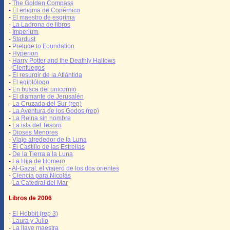
-
The Golden Compass
-
El enigma de Copérnico
-
El maestro de esgrima
-
La Ladrona de libros
-
Imperium
-
Stardust
-
Prelude to Foundation
-
Hyperion
-
Harry Potter and the Deathly Hallows
-
Cienfuegos
-
El resurgir de la Atlántida
-
El egiptólogo
-
En busca del unicornio
-
El diamante de Jerusalén
-
La Cruzada del Sur (rep)
-
La Aventura de los Godos (rep)
-
La Reina sin nombre
-
La isla del Tesoro
-
Dioses Menores
-
Viaje alrededor de la Luna
-
El Castillo de las Estrellas
-
De la Tierra a la Luna
-
La Hija de Homero
-
Al-Gazal, el viajero de los dos orientes
-
Ciencia para Nicolás
-
La Catedral del Mar
Libros de 2006
-
El Hobbit (rep 3)
-
Laura y Julio
-
La llave maestra