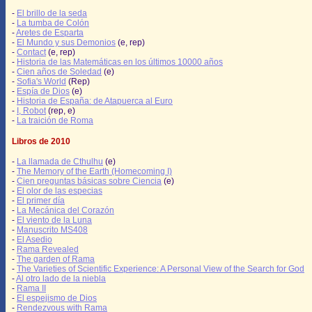
-
El brillo de la seda
-
La tumba de Colón
-
Aretes de Esparta
-
El Mundo y sus Demonios
(e, rep)
-
Contact
(e, rep)
-
Historia de las Matemáticas en los últimos 10000 años
-
Cien años de Soledad
(e)
-
Sofia's World
(Rep)
-
Espía de Dios
(e)
-
Historia de España: de Atapuerca al Euro
-
I, Robot
(rep, e)
-
La traición de Roma
Libros de 2010
-
La llamada de Cthulhu
(e)
-
The Memory of the Earth (Homecoming I)
-
Cien preguntas básicas sobre Ciencia
(e)
-
El olor de las especias
-
El primer día
-
La Mecánica del Corazón
-
El viento de la Luna
-
Manuscrito MS408
-
El Asedio
-
Rama Revealed
-
The garden of Rama
-
The Varieties of Scientific Experience: A Personal View of the Search for God
-
Al otro lado de la niebla
-
Rama II
-
El espejismo de Dios
-
Rendezvous with Rama