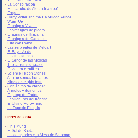
-
The Stars, Like Dust
-
La Conspiración
-
El incendio de Alejandría (rep)
-
Eragon
-
Harry Potter and the Half-Blood Prince
-
Warm Up
-
El enigma Vivaldi
-
Los refugios de piedra
-
El auriga de Hispania
-
El enigma de Cambises
-
Cita con Rama
-
Las serpientes de Melqart
-
El Rayo Verde
-
El Club Dumas
-
El Señor de las Moscas
-
The currents of space
-
El viajero científico
-
Science Fiction Stories
-
Aún no somos humanos
-
Nineteen eighty-four
-
Con ánimo de ofender
-
Ángeles y demonios
-
El juego de Ender
-
Las llanuras del tránsito
-
El Último Merovingio
-
La Especie Elegida
Libros de 2004
-
Finis Mundi
-
El Sol de Breda
-
Los templarios y la Mesa de Salomón