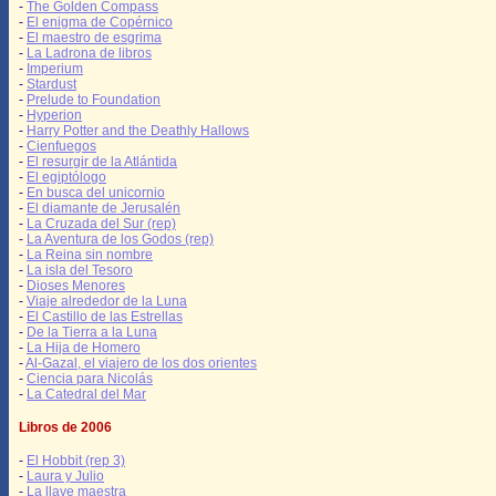
-
The Golden Compass
-
El enigma de Copérnico
-
El maestro de esgrima
-
La Ladrona de libros
-
Imperium
-
Stardust
-
Prelude to Foundation
-
Hyperion
-
Harry Potter and the Deathly Hallows
-
Cienfuegos
-
El resurgir de la Atlántida
-
El egiptólogo
-
En busca del unicornio
-
El diamante de Jerusalén
-
La Cruzada del Sur (rep)
-
La Aventura de los Godos (rep)
-
La Reina sin nombre
-
La isla del Tesoro
-
Dioses Menores
-
Viaje alrededor de la Luna
-
El Castillo de las Estrellas
-
De la Tierra a la Luna
-
La Hija de Homero
-
Al-Gazal, el viajero de los dos orientes
-
Ciencia para Nicolás
-
La Catedral del Mar
Libros de 2006
-
El Hobbit (rep 3)
-
Laura y Julio
-
La llave maestra