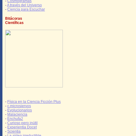
-
Cosmogramas
-
A través del Universo
-
Ciencia para Escuchar
Bitácoras
Científicas
-
Física en la Ciencia Ficción Plus
-
c.microsiervos
-
Evolucionarios
-
Malaciencia
-
Enchufa2
-
Curioso pero inútil
-
Experientia Docet
-
Scientia
-
La aldea irreductible