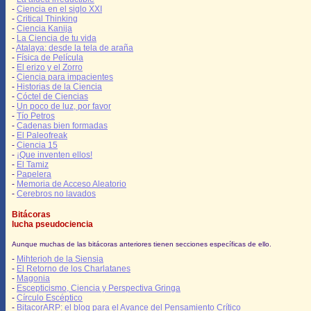
-
Ciencia en el siglo XXI
-
Critical Thinking
-
Ciencia Kanija
-
La Ciencia de tu vida
-
Atalaya: desde la tela de araña
-
Física de Película
-
El erizo y el Zorro
-
Ciencia para impacientes
-
Historias de la Ciencia
-
Cóctel de Ciencias
-
Un poco de luz, por favor
-
Tío Petros
-
Cadenas bien formadas
-
El Paleofreak
-
Ciencia 15
-
¡Que inventen ellos!
-
El Tamiz
-
Papelera
-
Memoria de Acceso Aleatorio
-
Cerebros no lavados
Bitácoras
lucha pseudociencia
Aunque muchas de las bitácoras anteriores tienen secciones específicas de ello.
-
Mihterioh de la Siensia
-
El Retorno de los Charlatanes
-
Magonia
-
Escepticismo, Ciencia y Perspectiva Gringa
-
Círculo Escéptico
-
BitacorARP: el blog para el Avance del Pensamiento Crítico