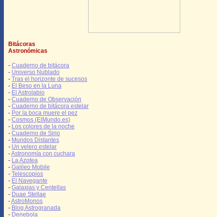
Bitácoras
Astronómicas
-
Cuaderno de bitácora
-
Universo Nublado
-
Tras el horizonte de sucesos
-
El Beso en la Luna
-
El Astrolabio
-
Cuaderno de Observación
-
Cuaderno de bitácora estelar
-
Por la boca muere el pez
-
Cosmos (ElMundo.es)
-
Los colores de la noche
-
Cuaderno de Sirio
-
Mundos Distantes
-
Un velero estelar
-
Astronomía con cuchara
-
La Azotea
-
Galileo Mobile
-
Telescopios
-
El Navegante
-
Galaxias y Centellas
-
Duae Stellae
-
AstroMonos
-
Blog Astrogranada
-
Denebola