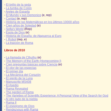
-
El brillo de la seda
-
La tumba de Colón
-
Aretes de Esparta
-
El Mundo y sus Demonios
(e, rep)
-
Contact
(e, rep)
-
Historia de las Matemáticas en los últimos 10000 años
-
Cien años de Soledad
(e)
-
Sofia's World
(Rep)
-
Espía de Dios
(e)
-
Historia de España: de Atapuerca al Euro
-
I, Robot
(rep, e)
-
La traición de Roma
Libros de 2010
-
La llamada de Cthulhu
(e)
-
The Memory of the Earth (Homecoming I)
-
Cien preguntas básicas sobre Ciencia
(e)
-
El olor de las especias
-
El primer día
-
La Mecánica del Corazón
-
El viento de la Luna
-
Manuscrito MS408
-
El Asedio
-
Rama Revealed
-
The garden of Rama
-
The Varieties of Scientific Experience: A Personal View of the Search for God
-
Al otro lado de la niebla
-
Rama II
-
El espejismo de Dios
-
Rendezvous with Rama