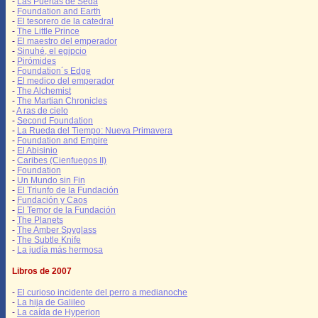
-
Las Puertas de Seda
-
Foundation and Earth
-
El tesorero de la catedral
-
The Little Prince
-
El maestro del emperador
-
Sinuhé, el egipcio
-
Pirómides
-
Foundation´s Edge
-
El medico del emperador
-
The Alchemist
-
The Martian Chronicles
-
A ras de cielo
-
Second Foundation
-
La Rueda del Tiempo: Nueva Primavera
-
Foundation and Empire
-
El Abisinio
-
Caribes (Cienfuegos II)
-
Foundation
-
Un Mundo sin Fin
-
El Triunfo de la Fundación
-
Fundación y Caos
-
El Temor de la Fundación
-
The Planets
-
The Amber Spyglass
-
The Subtle Knife
-
La judía más hermosa
Libros de 2007
-
El curioso incidente del perro a medianoche
-
La hija de Galileo
-
La caída de Hyperion