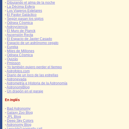
-
Dibujando el alma de la noche
-
La Décima Esfera
-
Los Viajeros Estelares
-
El Pastor Galáctico
-
Según pasan los siglos
-
Odisea Cósmica
-
Astroyciencia
-
El Muro de Planck
-
Ascensión Recta
-
El Espacio de Javier Casado
-
Espacio de un astrónomo cegato
-
Eureka
-
Miles de Millones
-
Odisea Cósmica
-
Quizás
-
Pmisson
-
Yo también quiero perder el tiempo
-
Astrofotos.com
-
Diario de un loco de las estrellas
-
Astronevada
-
Astrometría e Historia de la Astronomía
-
AstronomiBlog
-
Un dragón en el garaje
En inglés
-
Bad Astronomy
-
Galaxy Zoo Blog
-
JPL Blog
-
Deep Sky Colors
-
Astronomy Blog
-
I wouldn't normally call