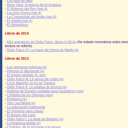
-
Los idus de abril
-
Banu Qasi: la guerra de Al-Andalus
-
El Retorno del Rey (rep 4)
-
Las Dos Torres (rep 4)
-
La Comunidad del Anillo (rep 4)
-
El Hobbit (rep 4)
-
El Silmarillion
Libros de 2014
-
Más aventuras de Didio Falco, libros V-XII (e)
(he estado monotema estos mes
lectura se refiere).
-
Didio Falco IV: La mano de hierro de Marte (e)
Libros de 2013
-
Las semanas mágicas (e)
-
Pericles el ateniense (e)
-
El origen perdido (e, rep)
-
Didio Falco III: La venus de cobre (e)
-
Circo Máximo: la ira de Trajano
-
Didio Falco II: La estatua de bronce (e)
-
Historia de España contada para escépticos (rep)
-
Córdoba de los Omeyas (rep)
-
Pompeya (e)
-
The Lost World (e)
-
La educación inteligente
-
El Universo para Ulises
-
El templo del cielo
-
Didio Falco I: La plata de Britania (e)
-
La fortaleza digital (e)
-
Córdoba, de la bicicleta a la vespa