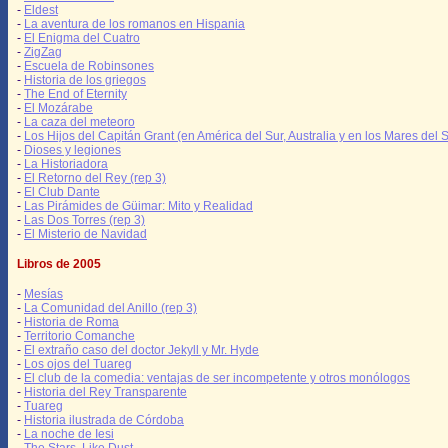
-
Eldest
-
La aventura de los romanos en Hispania
-
El Enigma del Cuatro
-
ZigZag
-
Escuela de Robinsones
-
Historia de los griegos
-
The End of Eternity
-
El Mozárabe
-
La caza del meteoro
-
Los Hijos del Capitán Grant (en América del Sur, Australia y en los Mares del S
-
Dioses y legiones
-
La Historiadora
-
El Retorno del Rey (rep 3)
-
El Club Dante
-
Las Pirámides de Güimar: Mito y Realidad
-
Las Dos Torres (rep 3)
-
El Misterio de Navidad
Libros de 2005
-
Mesías
-
La Comunidad del Anillo (rep 3)
-
Historia de Roma
-
Territorio Comanche
-
El extraño caso del doctor Jekyll y Mr. Hyde
-
Los ojos del Tuareg
-
El club de la comedia: ventajas de ser incompetente y otros monólogos
-
Historia del Rey Transparente
-
Tuareg
-
Historia ilustrada de Córdoba
-
La noche de Iesi