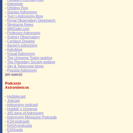
-
Astropixie
-
Orbiting Flog
-
Slacker Astronomy
-
Tom´s Astronomy Blog
-
Royal Observatory Greenwich
-
Skymania News
-
WillGater.com
-
Professor Astronomy
-
Sydney Observatory
-
Centauri Dreams
-
davep's astronomy
-
Astroblog
-
Visual Astronomy
-
The Universe Today weblog
-
The Planetary Society weblog
-
Sky & Telescope blogs
-
Popular Astronomi
(en sueco)
Podcasts
Astronómicos
-
Hubblecast
-
Jodcast
-
Astronomy podcast
-
Hubble´s Universe
-
365 days of Astronomy
-
Astronomy Magazine Podcasts
-
ESA podcasts
-
NASA podcasts
-
ESOcasts