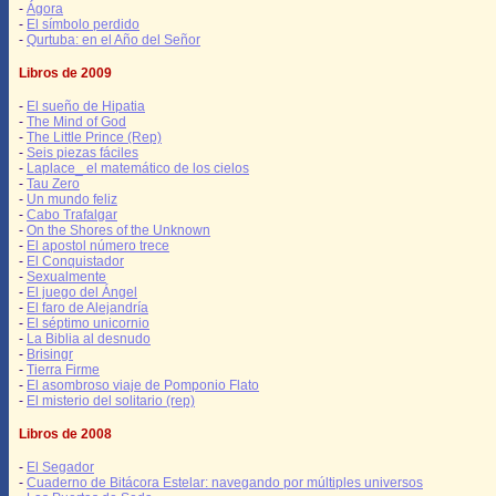
-
Ágora
-
El símbolo perdido
-
Qurtuba: en el Año del Señor
Libros de 2009
-
El sueño de Hipatia
-
The Mind of God
-
The Little Prince (Rep)
-
Seis piezas fáciles
-
Laplace_ el matemático de los cielos
-
Tau Zero
-
Un mundo feliz
-
Cabo Trafalgar
-
On the Shores of the Unknown
-
El apostol número trece
-
El Conquistador
-
Sexualmente
-
El juego del Ángel
-
El faro de Alejandría
-
El séptimo unicornio
-
La Biblia al desnudo
-
Brisingr
-
Tierra Firme
-
El asombroso viaje de Pomponio Flato
-
El misterio del solitario (rep)
Libros de 2008
-
El Segador
-
Cuaderno de Bitácora Estelar: navegando por múltiples universos