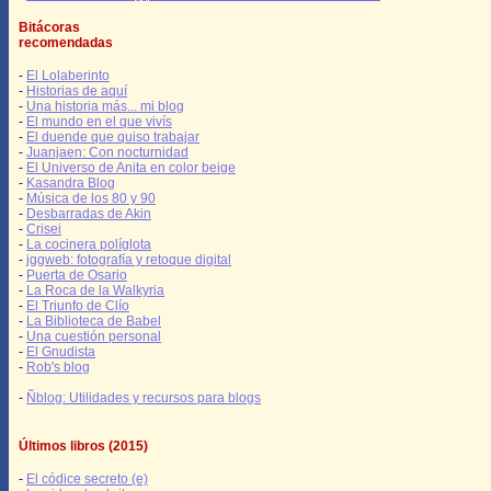
Bitácoras
recomendadas
-
El Lolaberinto
-
Historias de aquí
-
Una historia más... mi blog
-
El mundo en el que vivís
-
El duende que quiso trabajar
-
Juanjaen: Con nocturnidad
-
El Universo de Anita en color beige
-
Kasandra Blog
-
Música de los 80 y 90
-
Desbarradas de Akin
-
Crisei
-
La cocinera políglota
-
jggweb: fotografía y retoque digital
-
Puerta de Osario
-
La Roca de la Walkyria
-
El Triunfo de Clío
-
La Biblioteca de Babel
-
Una cuestión personal
-
El Gnudista
-
Rob's blog
-
Ñblog: Utilidades y recursos para blogs
Últimos libros (2015)
-
El códice secreto (e)