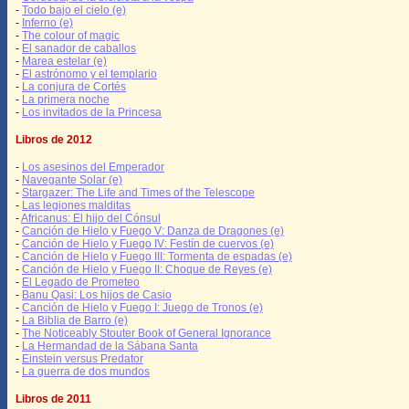
-
Todo bajo el cielo (e)
-
Inferno (e)
-
The colour of magic
-
El sanador de caballos
-
Marea estelar (e)
-
El astrónomo y el templario
-
La conjura de Cortés
-
La primera noche
-
Los invitados de la Princesa
Libros de 2012
-
Los asesinos del Emperador
-
Navegante Solar (e)
-
Stargazer: The Life and Times of the Telescope
-
Las legiones malditas
-
Africanus: El hijo del Cónsul
-
Canción de Hielo y Fuego V: Danza de Dragones (e)
-
Canción de Hielo y Fuego IV: Festín de cuervos (e)
-
Canción de Hielo y Fuego III: Tormenta de espadas (e)
-
Canción de Hielo y Fuego II: Choque de Reyes (e)
-
El Legado de Prometeo
-
Banu Qasi: Los hijos de Casio
-
Canción de Hielo y Fuego I: Juego de Tronos (e)
-
La Biblia de Barro (e)
-
The Noticeably Stouter Book of General Ignorance
-
La Hermandad de la Sábana Santa
-
Einstein versus Predator
-
La guerra de dos mundos
Libros de 2011