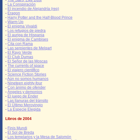
-
The Stars, Like Dust
-
La Conspiración
-
El incendio de Alejandría (rep)
-
Eragon
-
Harry Potter and the Half-Blood Prince
-
Warm Up
-
El enigma Vivaldi
-
Los refugios de piedra
-
El auriga de Hispania
-
El enigma de Cambises
-
Cita con Rama
-
Las serpientes de Melqart
-
El Rayo Verde
-
El Club Dumas
-
El Señor de las Moscas
-
The currents of space
-
El viajero científico
-
Science Fiction Stories
-
Aún no somos humanos
-
Nineteen eighty-four
-
Con ánimo de ofender
-
Ángeles y demonios
-
El juego de Ender
-
Las llanuras del tránsito
-
El Último Merovingio
-
La Especie Elegida
Libros de 2004
-
Finis Mundi
-
El Sol de Breda
-
Los templarios y la Mesa de Salomón