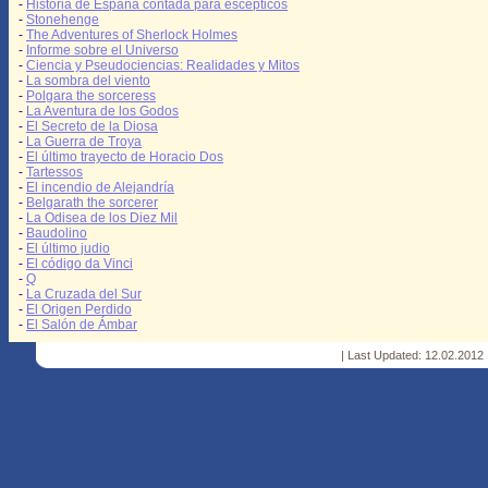
-
Historia de España contada para escépticos
-
Stonehenge
-
The Adventures of Sherlock Holmes
-
Informe sobre el Universo
-
Ciencia y Pseudociencias: Realidades y Mitos
-
La sombra del viento
-
Polgara the sorceress
-
La Aventura de los Godos
-
El Secreto de la Diosa
-
La Guerra de Troya
-
El último trayecto de Horacio Dos
-
Tartessos
-
El incendio de Alejandría
-
Belgarath the sorcerer
-
La Odisea de los Diez Mil
-
Baudolino
-
El último judio
-
El código da Vinci
-
Q
-
La Cruzada del Sur
-
El Origen Perdido
-
El Salón de Ámbar
| Last Updated: 12.02.2012 