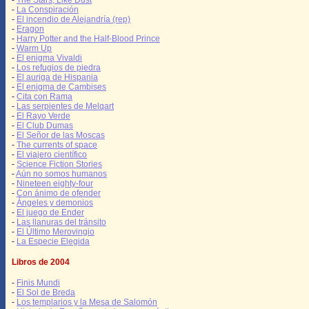
-
The Stars, Like Dust
-
La Conspiración
-
El incendio de Alejandría (rep)
-
Eragon
-
Harry Potter and the Half-Blood Prince
-
Warm Up
-
El enigma Vivaldi
-
Los refugios de piedra
-
El auriga de Hispania
-
El enigma de Cambises
-
Cita con Rama
-
Las serpientes de Melqart
-
El Rayo Verde
-
El Club Dumas
-
El Señor de las Moscas
-
The currents of space
-
El viajero científico
-
Science Fiction Stories
-
Aún no somos humanos
-
Nineteen eighty-four
-
Con ánimo de ofender
-
Ángeles y demonios
-
El juego de Ender
-
Las llanuras del tránsito
-
El Último Merovingio
-
La Especie Elegida
Libros de 2004
-
Finis Mundi
-
El Sol de Breda
-
Los templarios y la Mesa de Salomón