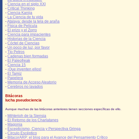
-
Ciencia en el siglo XXI
-
Critical Thinking
-
Ciencia Kanija
-
La Ciencia de tu vida
-
Atalaya: desde la tela de araña
-
Física de Película
-
El erizo y el Zorro
-
Ciencia para impacientes
-
Historias de la Ciencia
-
Cóctel de Ciencias
-
Un poco de luz, por favor
-
Tío Petros
-
Cadenas bien formadas
-
El Paleofreak
-
Ciencia 15
-
¡Que inventen ellos!
-
El Tamiz
-
Papelera
-
Memoria de Acceso Aleatorio
-
Cerebros no lavados
Bitácoras
lucha pseudociencia
Aunque muchas de las bitácoras anteriores tienen secciones específicas de ello.
-
Mihterioh de la Siensia
-
El Retorno de los Charlatanes
-
Magonia
-
Escepticismo, Ciencia y Perspectiva Gringa
-
Círculo Escéptico
-
BitacorARP: el blog para el Avance del Pensamiento Crítico