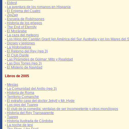
-
Eldest
-
La aventura de los romanos en Hispania
-
El Enigma del Cuatro
-
ZigZag
-
Escuela de Robinsones
-
Historia de los griegos
-
The End of Eternity
-
El Mozárabe
-
La caza del meteoro
-
Los Hijos del Capitán Grant (en América del Sur, Australia y en los Mares del S
-
Dioses y legiones
-
La Historiadora
-
El Retorno del Rey (rep 3)
-
El Club Dante
-
Las Pirámides de Güimar: Mito y Realidad
-
Las Dos Torres (rep 3)
-
El Misterio de Navidad
Libros de 2005
-
Mesías
-
La Comunidad del Anillo (rep 3)
-
Historia de Roma
-
Territorio Comanche
-
El extraño caso del doctor Jekyll y Mr. Hyde
-
Los ojos del Tuareg
-
El club de la comedia: ventajas de ser incompetente y otros monólogos
-
Historia del Rey Transparente
-
Tuareg
-
Historia ilustrada de Córdoba
-
La noche de Iesi