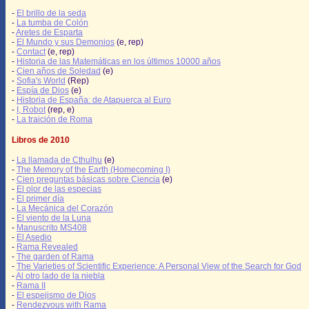
-
El brillo de la seda
-
La tumba de Colón
-
Aretes de Esparta
-
El Mundo y sus Demonios
(e, rep)
-
Contact
(e, rep)
-
Historia de las Matemáticas en los últimos 10000 años
-
Cien años de Soledad
(e)
-
Sofia's World
(Rep)
-
Espía de Dios
(e)
-
Historia de España: de Atapuerca al Euro
-
I, Robot
(rep, e)
-
La traición de Roma
Libros de 2010
-
La llamada de Cthulhu
(e)
-
The Memory of the Earth (Homecoming I)
-
Cien preguntas básicas sobre Ciencia
(e)
-
El olor de las especias
-
El primer día
-
La Mecánica del Corazón
-
El viento de la Luna
-
Manuscrito MS408
-
El Asedio
-
Rama Revealed
-
The garden of Rama
-
The Varieties of Scientific Experience: A Personal View of the Search for God
-
Al otro lado de la niebla
-
Rama II
-
El espejismo de Dios
-
Rendezvous with Rama