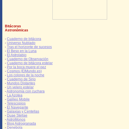
Bitácoras
Astronómicas
-
Cuaderno de bitácora
-
Universo Nublado
-
Tras el horizonte de sucesos
-
El Beso en la Luna
-
El Astrolabio
-
Cuaderno de Observación
-
Cuaderno de bitácora estelar
-
Por la boca muere el pez
-
Cosmos (ElMundo.es)
-
Los colores de la noche
-
Cuaderno de Sirio
-
Mundos Distantes
-
Un velero estelar
-
Astronomía con cuchara
-
La Azotea
-
Galileo Mobile
-
Telescopios
-
El Navegante
-
Galaxias y Centellas
-
Duae Stellae
-
AstroMonos
-
Blog Astrogranada
-
Denebola