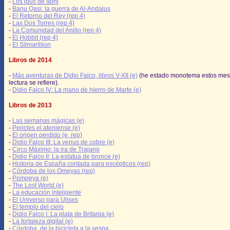
-
Los idus de abril
-
Banu Qasi: la guerra de Al-Andalus
-
El Retorno del Rey (rep 4)
-
Las Dos Torres (rep 4)
-
La Comunidad del Anillo (rep 4)
-
El Hobbit (rep 4)
-
El Silmarillion
Libros de 2014
-
Más aventuras de Didio Falco, libros V-XII (e)
(he estado monotema estos mes
lectura se refiere).
-
Didio Falco IV: La mano de hierro de Marte (e)
Libros de 2013
-
Las semanas mágicas (e)
-
Pericles el ateniense (e)
-
El origen perdido (e, rep)
-
Didio Falco III: La venus de cobre (e)
-
Circo Máximo: la ira de Trajano
-
Didio Falco II: La estatua de bronce (e)
-
Historia de España contada para escépticos (rep)
-
Córdoba de los Omeyas (rep)
-
Pompeya (e)
-
The Lost World (e)
-
La educación inteligente
-
El Universo para Ulises
-
El templo del cielo
-
Didio Falco I: La plata de Britania (e)
-
La fortaleza digital (e)
-
Córdoba, de la bicicleta a la vespa