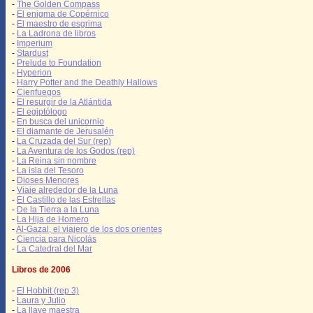
-
The Golden Compass
-
El enigma de Copérnico
-
El maestro de esgrima
-
La Ladrona de libros
-
Imperium
-
Stardust
-
Prelude to Foundation
-
Hyperion
-
Harry Potter and the Deathly Hallows
-
Cienfuegos
-
El resurgir de la Atlántida
-
El egiptólogo
-
En busca del unicornio
-
El diamante de Jerusalén
-
La Cruzada del Sur (rep)
-
La Aventura de los Godos (rep)
-
La Reina sin nombre
-
La isla del Tesoro
-
Dioses Menores
-
Viaje alrededor de la Luna
-
El Castillo de las Estrellas
-
De la Tierra a la Luna
-
La Hija de Homero
-
Al-Gazal, el viajero de los dos orientes
-
Ciencia para Nicolás
-
La Catedral del Mar
Libros de 2006
-
El Hobbit (rep 3)
-
Laura y Julio
-
La llave maestra