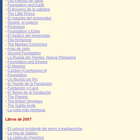
-
Las Puertas de Seda
-
Foundation and Earth
-
El tesorero de la catedral
-
The Little Prince
-
El maestro del emperador
-
Sinuhé, el egipcio
-
Pirómides
-
Foundation´s Edge
-
El medico del emperador
-
The Alchemist
-
The Martian Chronicles
-
A ras de cielo
-
Second Foundation
-
La Rueda del Tiempo: Nueva Primavera
-
Foundation and Empire
-
El Abisinio
-
Caribes (Cienfuegos II)
-
Foundation
-
Un Mundo sin Fin
-
El Triunfo de la Fundación
-
Fundación y Caos
-
El Temor de la Fundación
-
The Planets
-
The Amber Spyglass
-
The Subtle Knife
-
La judía más hermosa
Libros de 2007
-
El curioso incidente del perro a medianoche
-
La hija de Galileo
-
La caída de Hyperion