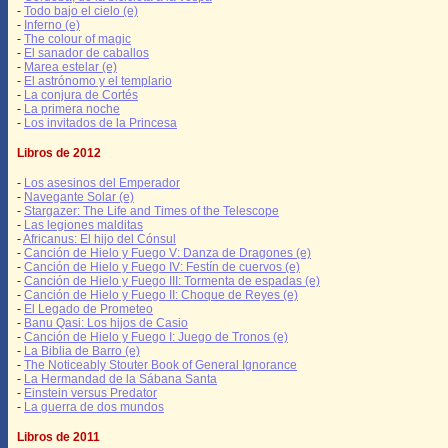
-
Todo bajo el cielo (e)
-
Inferno (e)
-
The colour of magic
-
El sanador de caballos
-
Marea estelar (e)
-
El astrónomo y el templario
-
La conjura de Cortés
-
La primera noche
-
Los invitados de la Princesa
Libros de 2012
-
Los asesinos del Emperador
-
Navegante Solar (e)
-
Stargazer: The Life and Times of the Telescope
-
Las legiones malditas
-
Africanus: El hijo del Cónsul
-
Canción de Hielo y Fuego V: Danza de Dragones (e)
-
Canción de Hielo y Fuego IV: Festín de cuervos (e)
-
Canción de Hielo y Fuego III: Tormenta de espadas (e)
-
Canción de Hielo y Fuego II: Choque de Reyes (e)
-
El Legado de Prometeo
-
Banu Qasi: Los hijos de Casio
-
Canción de Hielo y Fuego I: Juego de Tronos (e)
-
La Biblia de Barro (e)
-
The Noticeably Stouter Book of General Ignorance
-
La Hermandad de la Sábana Santa
-
Einstein versus Predator
-
La guerra de dos mundos
Libros de 2011