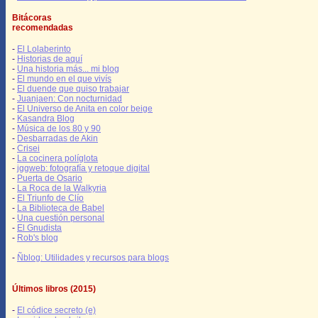
Bitácoras
recomendadas
-
El Lolaberinto
-
Historias de aquí
-
Una historia más... mi blog
-
El mundo en el que vivís
-
El duende que quiso trabajar
-
Juanjaen: Con nocturnidad
-
El Universo de Anita en color beige
-
Kasandra Blog
-
Música de los 80 y 90
-
Desbarradas de Akin
-
Crisei
-
La cocinera políglota
-
jggweb: fotografía y retoque digital
-
Puerta de Osario
-
La Roca de la Walkyria
-
El Triunfo de Clío
-
La Biblioteca de Babel
-
Una cuestión personal
-
El Gnudista
-
Rob's blog
-
Ñblog: Utilidades y recursos para blogs
Últimos libros (2015)
-
El códice secreto (e)