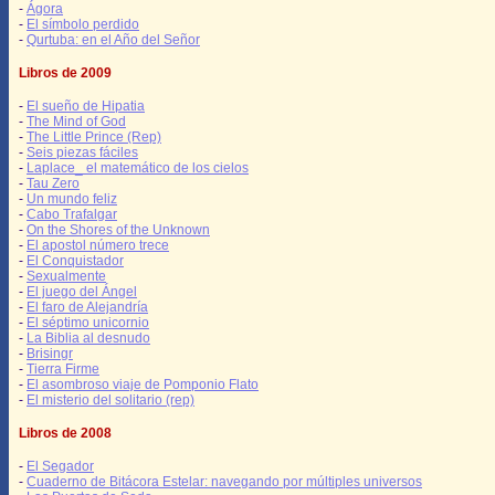
-
Ágora
-
El símbolo perdido
-
Qurtuba: en el Año del Señor
Libros de 2009
-
El sueño de Hipatia
-
The Mind of God
-
The Little Prince (Rep)
-
Seis piezas fáciles
-
Laplace_ el matemático de los cielos
-
Tau Zero
-
Un mundo feliz
-
Cabo Trafalgar
-
On the Shores of the Unknown
-
El apostol número trece
-
El Conquistador
-
Sexualmente
-
El juego del Ángel
-
El faro de Alejandría
-
El séptimo unicornio
-
La Biblia al desnudo
-
Brisingr
-
Tierra Firme
-
El asombroso viaje de Pomponio Flato
-
El misterio del solitario (rep)
Libros de 2008
-
El Segador
-
Cuaderno de Bitácora Estelar: navegando por múltiples universos