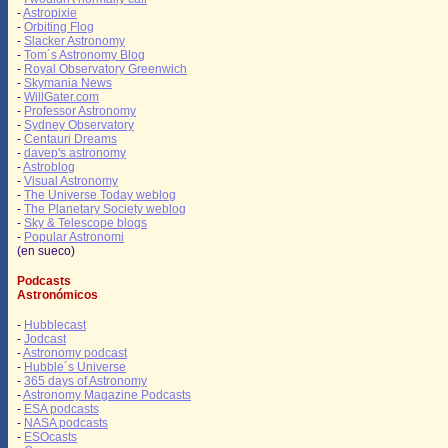
-
Astropixie
-
Orbiting Flog
-
Slacker Astronomy
-
Tom´s Astronomy Blog
-
Royal Observatory Greenwich
-
Skymania News
-
WillGater.com
-
Professor Astronomy
-
Sydney Observatory
-
Centauri Dreams
-
davep's astronomy
-
Astroblog
-
Visual Astronomy
-
The Universe Today weblog
-
The Planetary Society weblog
-
Sky & Telescope blogs
-
Popular Astronomi
(en sueco)
Podcasts
Astronómicos
-
Hubblecast
-
Jodcast
-
Astronomy podcast
-
Hubble´s Universe
-
365 days of Astronomy
-
Astronomy Magazine Podcasts
-
ESA podcasts
-
NASA podcasts
-
ESOcasts