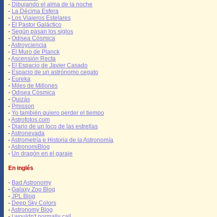
-
Dibujando el alma de la noche
-
La Décima Esfera
-
Los Viajeros Estelares
-
El Pastor Galáctico
-
Según pasan los siglos
-
Odisea Cósmica
-
Astroyciencia
-
El Muro de Planck
-
Ascensión Recta
-
El Espacio de Javier Casado
-
Espacio de un astrónomo cegato
-
Eureka
-
Miles de Millones
-
Odisea Cósmica
-
Quizás
-
Pmisson
-
Yo también quiero perder el tiempo
-
Astrofotos.com
-
Diario de un loco de las estrellas
-
Astronevada
-
Astrometría e Historia de la Astronomía
-
AstronomiBlog
-
Un dragón en el garaje
En inglés
-
Bad Astronomy
-
Galaxy Zoo Blog
-
JPL Blog
-
Deep Sky Colors
-
Astronomy Blog
-
I wouldn't normally call