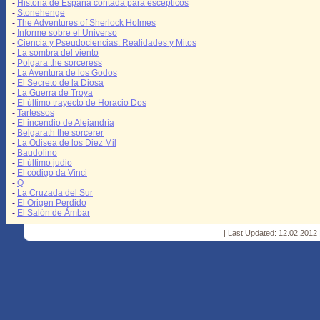
-
Historia de España contada para escépticos
-
Stonehenge
-
The Adventures of Sherlock Holmes
-
Informe sobre el Universo
-
Ciencia y Pseudociencias: Realidades y Mitos
-
La sombra del viento
-
Polgara the sorceress
-
La Aventura de los Godos
-
El Secreto de la Diosa
-
La Guerra de Troya
-
El último trayecto de Horacio Dos
-
Tartessos
-
El incendio de Alejandría
-
Belgarath the sorcerer
-
La Odisea de los Diez Mil
-
Baudolino
-
El último judio
-
El código da Vinci
-
Q
-
La Cruzada del Sur
-
El Origen Perdido
-
El Salón de Ámbar
| Last Updated: 12.02.2012 