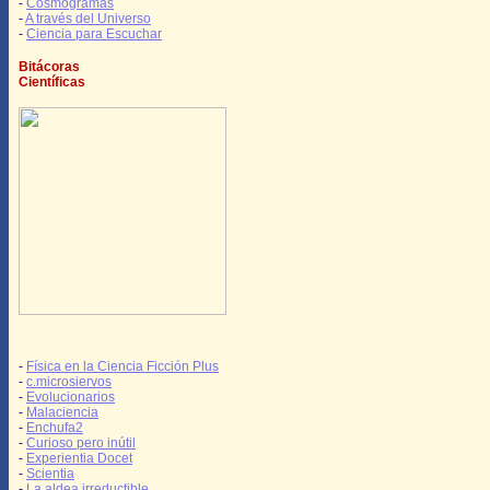
-
Cosmogramas
-
A través del Universo
-
Ciencia para Escuchar
Bitácoras
Científicas
-
Física en la Ciencia Ficción Plus
-
c.microsiervos
-
Evolucionarios
-
Malaciencia
-
Enchufa2
-
Curioso pero inútil
-
Experientia Docet
-
Scientia
-
La aldea irreductible