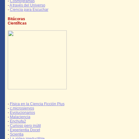
-
Cosmogramas
-
A través del Universo
-
Ciencia para Escuchar
Bitácoras
Científicas
-
Física en la Ciencia Ficción Plus
-
c.microsiervos
-
Evolucionarios
-
Malaciencia
-
Enchufa2
-
Curioso pero inútil
-
Experientia Docet
-
Scientia
-
La aldea irreductible