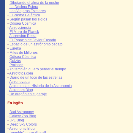
-
Dibujando el alma de la noche
-
La Décima Esfera
-
Los Viajeros Estelares
-
El Pastor Galáctico
-
Según pasan los siglos
-
Odisea Cósmica
-
Astroyciencia
-
El Muro de Planck
-
Ascensión Recta
-
El Espacio de Javier Casado
-
Espacio de un astrónomo cegato
-
Eureka
-
Miles de Millones
-
Odisea Cósmica
-
Quizás
-
Pmisson
-
Yo también quiero perder el tiempo
-
Astrofotos.com
-
Diario de un loco de las estrellas
-
Astronevada
-
Astrometría e Historia de la Astronomía
-
AstronomiBlog
-
Un dragón en el garaje
En inglés
-
Bad Astronomy
-
Galaxy Zoo Blog
-
JPL Blog
-
Deep Sky Colors
-
Astronomy Blog
-
I wouldn't normally call