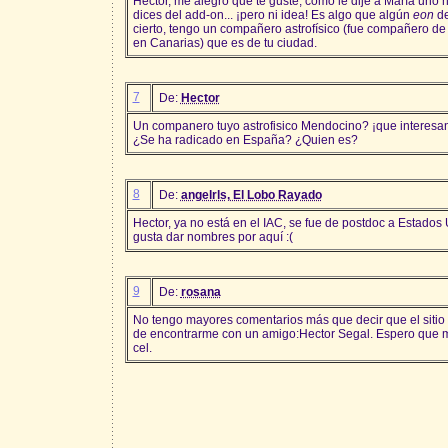
Hector, me alegro que te guste, como le dije a María uno
dices del add-on... ¡pero ni idea! Es algo que algún
eon
de
cierto, tengo un compañero astrofísico (fue compañero d
en Canarias) que es de tu ciudad.
7
De:
Hector
Un companero tuyo astrofisico Mendocino? ¡que interesan
¿Se ha radicado en España? ¿Quien es?
8
De:
angelrls, El Lobo Rayado
Hector, ya no está en el IAC, se fue de postdoc a Estados 
gusta dar nombres por aquí :(
9
De:
rosana
No tengo mayores comentarios más que decir que el siti
de encontrarme con un amigo:Hector Segal. Espero que m
cel.