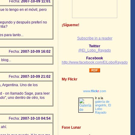
Fecha:
2007-10-09 11:01
ue lo tengo en el móvil, pero
l segundo y después preferí no
¡Sígueme!
ntia?
s para tanto...
Subscribe in a reader
Twitter
@El_Lobo_Rayado
Fecha:
2007-10-09 16:02
Facebook
 blog...
http://www.facebook.com/ElLoboRayado
Fecha:
2007-10-09 21:02
My Flickr
, Argentina. Uno de los
www.
flick
r
.com
d - on llamado Sage, para leer
do", uno dentro de otro, los
Ir a la
galería de
angelrls, El
Lobo
Rayado
Fecha:
2007-10-10 04:54
 ahí.
Fase Lunar