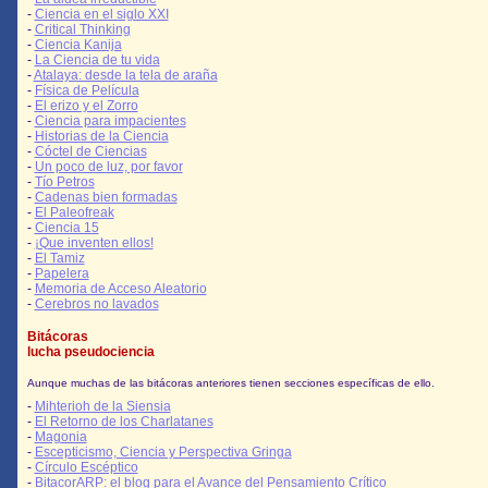
-
Ciencia en el siglo XXI
-
Critical Thinking
-
Ciencia Kanija
-
La Ciencia de tu vida
-
Atalaya: desde la tela de araña
-
Física de Película
-
El erizo y el Zorro
-
Ciencia para impacientes
-
Historias de la Ciencia
-
Cóctel de Ciencias
-
Un poco de luz, por favor
-
Tío Petros
-
Cadenas bien formadas
-
El Paleofreak
-
Ciencia 15
-
¡Que inventen ellos!
-
El Tamiz
-
Papelera
-
Memoria de Acceso Aleatorio
-
Cerebros no lavados
Bitácoras
lucha pseudociencia
Aunque muchas de las bitácoras anteriores tienen secciones específicas de ello.
-
Mihterioh de la Siensia
-
El Retorno de los Charlatanes
-
Magonia
-
Escepticismo, Ciencia y Perspectiva Gringa
-
Círculo Escéptico
-
BitacorARP: el blog para el Avance del Pensamiento Crítico