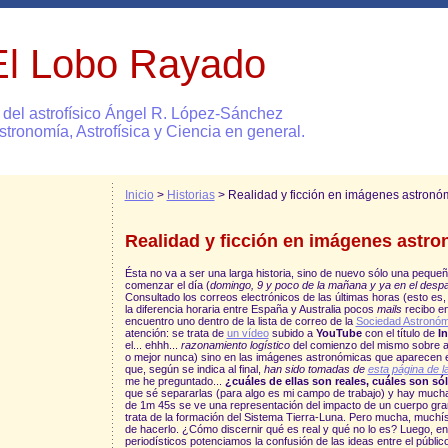
El Lobo Rayado
 del astrofísico Ángel R. López-Sánchez
stronomía, Astrofísica y Ciencia en general.
Inicio
>
Historias
> Realidad y ficción en imágenes astronó
Realidad y ficción en imágenes astr
Ésta no va a ser una larga historia, sino de nuevo sólo una peque
comenzar el día (
domingo, 9 y poco de la mañana y ya en el despa
Consultado los correos electrónicos de las últimas horas (esto es,
la diferencia horaria entre España y Australia pocos
mails
recibo e
encuentro uno dentro de la lista de correo de la
Sociedad Astronó
atención: se trata de
un vídeo
subido a
YouTube
con el título de
In
el... ehhh...
razonamiento logístico
del comienzo del mismo sobre amo
o mejor nunca) sino en las imágenes astronómicas que aparecen en
que, según se indica al final,
han sido tomadas de
esta página de 
me he preguntado...
¿cuáles de ellas son reales, cuáles son sól
que sé separarlas (para algo es mi campo de trabajo) y hay mucha
de 1m 45s se ve una representación del impacto de un cuerpo gra
trata de la formación del Sistema Tierra-Luna. Pero mucha, muchí
de hacerlo. ¿Cómo discernir qué es real y qué no lo es? Luego, en
periodísticos potenciamos la confusión de las ideas entre el públ