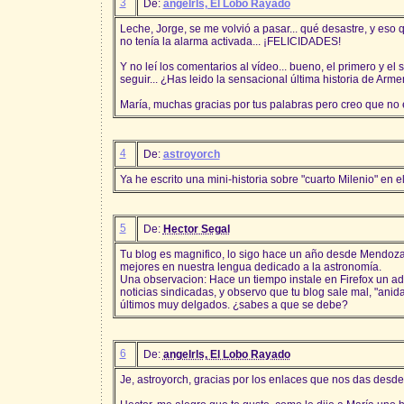
3
De:
angelrls, El Lobo Rayado
Leche, Jorge, se me volvió a pasar... qué desastre, y eso q
no tenía la alarma activada... ¡FELICIDADES!
Y no leí los comentarios al vídeo... bueno, el primero y e
seguir... ¿Has leido la sensacional última historia de Arme
María, muchas gracias por tus palabras pero creo que no e
4
De:
astroyorch
Ya he escrito una mini-historia sobre "cuarto Milenio" en el
5
De:
Hector Segal
Tu blog es magnifico, lo sigo hace un año desde Mendoza
mejores en nuestra lengua dedicado a la astronomía.
Una observacion: Hace un tiempo instale en Firefox un ad
noticias sindicadas, y observo que tu blog sale mal, "anida
últimos muy delgados. ¿sabes a que se debe?
6
De:
angelrls, El Lobo Rayado
Je, astroyorch, gracias por los enlaces que nos das desde