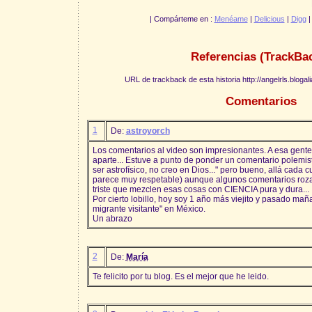
| Compárteme en :
Menéame
|
Delicious
|
Digg
Referencias (TrackBa
URL de trackback de esta historia http://angelrls.bloga
Comentarios
1
De:
astroyorch
Los comentarios al video son impresionantes. A esa gent
aparte... Estuve a punto de ponder un comentario polemist
ser astrofísico, no creo en Dios..." pero bueno, allá cada 
parece muy respetable) aunque algunos comentarios rozan 
triste que mezclen esas cosas con CIENCIA pura y dura...
Por cierto lobillo, hoy soy 1 año más viejito y pasado mañ
migrante visitante" en México.
Un abrazo
2
De:
María
Te felicito por tu blog. Es el mejor que he leido.