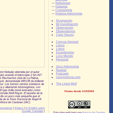
---
Nebulosas
---
Galaxias
---
Cosmología
---
Historia Astronomía
Divulgación
Mi investigación
Observación
Observatorios
Cielo Oscuro
Ciencia General
Libros
Lobos
Escepticismo
Loco Mundo
Personal
Zoco Astronomía
Naukas
t Nebula) obtenida por el autor
Podcasts
(rojo) usando el telescopio 2.5m INT
caosyciencia.com
os Muchachos (isla de La Palma,
ayet, denominada WR138 (la brillante
The Lined Wolf
ños. Los fuertes vientos estelares de
tica y altamente inhomogénea, con
El gas brilla (está ionizado) como
Visitas desde 1/10/2004
estrella Wolf-Rayet. El tamaño de la
sólo un poco más pequeña que el
da de la Tesis Doctoral de Ángel R.
ofísica de Canarias (IAC).
omentarios
|
Enlace
|
In English using
Google Translate
|
Esta obra está bajo una
licencia de Creative