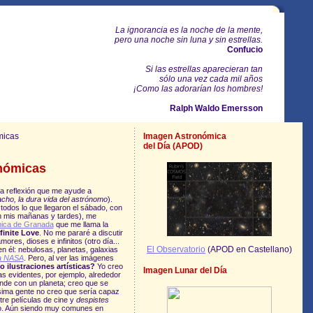
La ignorancia es la noche de la mente,
pero una noche sin luna y sin estrellas.
Confucio
Si las estrellas aparecieran tan
sólo una vez cada mil años
¡Como las adorarían los hombres!
Ralph Waldo Emersson
micas
Imagen Astronómica
del Día (APOD)
onómicas
ña reflexión que me ayude a
cho, la dura vida del astrónomo
).
 todos lo que llegaron el sábado, con
n mis mañanas y tardes), me
mica de Granada
que me llama la
finite Love
. No me pararé a discutir
res, dioses e infinitos (otro día...
El Observatorio
(APOD en Castellano)
 él: nebulosas, planetas, galaxias
la NASA
. Pero, al ver las imágenes
o ilustraciones artísticas?
Yo creo
Imagen Lunar del Día
s evidentes, por ejemplo, alrededor
nde con un planeta; creo que se
sima gente no creo que sería capaz
tre películas de cine y
despistes
ico. Aún siendo muy comunes en