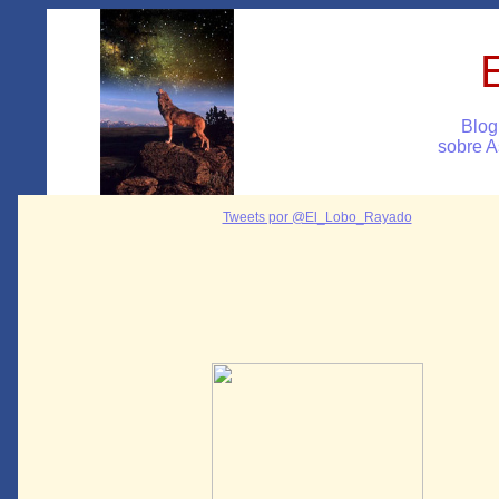
Blog
sobre A
Tweets por @El_Lobo_Rayado