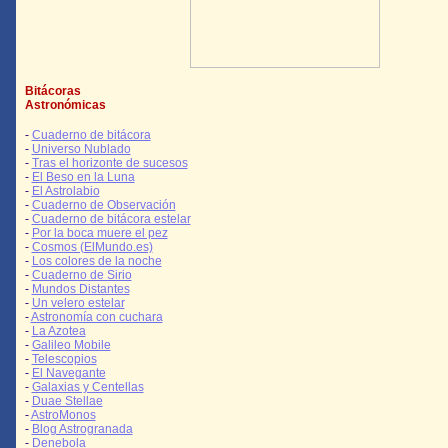
Bitácoras
Astronómicas
-
Cuaderno de bitácora
-
Universo Nublado
-
Tras el horizonte de sucesos
-
El Beso en la Luna
-
El Astrolabio
-
Cuaderno de Observación
-
Cuaderno de bitácora estelar
-
Por la boca muere el pez
-
Cosmos (ElMundo.es)
-
Los colores de la noche
-
Cuaderno de Sirio
-
Mundos Distantes
-
Un velero estelar
-
Astronomía con cuchara
-
La Azotea
-
Galileo Mobile
-
Telescopios
-
El Navegante
-
Galaxias y Centellas
-
Duae Stellae
-
AstroMonos
-
Blog Astrogranada
-
Denebola