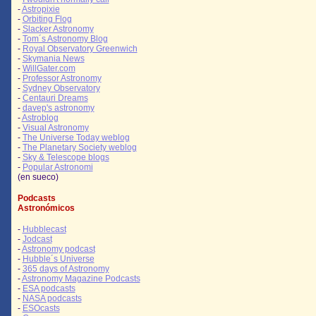
-
Astropixie
-
Orbiting Flog
-
Slacker Astronomy
-
Tom´s Astronomy Blog
-
Royal Observatory Greenwich
-
Skymania News
-
WillGater.com
-
Professor Astronomy
-
Sydney Observatory
-
Centauri Dreams
-
davep's astronomy
-
Astroblog
-
Visual Astronomy
-
The Universe Today weblog
-
The Planetary Society weblog
-
Sky & Telescope blogs
-
Popular Astronomi
(en sueco)
Podcasts
Astronómicos
-
Hubblecast
-
Jodcast
-
Astronomy podcast
-
Hubble´s Universe
-
365 days of Astronomy
-
Astronomy Magazine Podcasts
-
ESA podcasts
-
NASA podcasts
-
ESOcasts