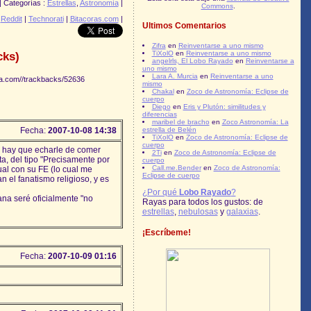
| Categorías :
Estrellas
,
Astronomía
|
Commons
.
|
Reddit
|
Technorati
|
Bitacoras.com
|
Ultimos Comentarios
Zifra
en
Reinventarse a uno mismo
TiXolO
en
Reinventarse a uno mismo
cks)
angelrls, El Lobo Rayado
en
Reinventarse a
uno mismo
Lara A. Murcia
en
Reinventarse a uno
lia.com//trackbacks/52636
mismo
Chakal
en
Zoco de Astronomía: Eclipse de
cuerpo
Diego
en
Eris y Plutón: similitudes y
diferencias
maribel de bracho
en
Zoco Astronomía: La
Fecha:
2007-10-08 14:38
estrella de Belén
TiXolO
en
Zoco de Astronomía: Eclipse de
cuerpo
e hay que echarle de comer
2Ti
en
Zoco de Astronomía: Eclipse de
a, del tipo "Precisamente por
cuerpo
Call.me.Bender
en
Zoco de Astronomía:
cual con su FE (lo cual me
Eclipse de cuerpo
el fanatismo religioso, y es
¿Por qué
Lobo Rayado
?
ana seré oficialmente "no
Rayas para todos los gustos: de
estrellas
,
nebulosas
y
galaxias
.
¡Escríbeme!
Fecha:
2007-10-09 01:16