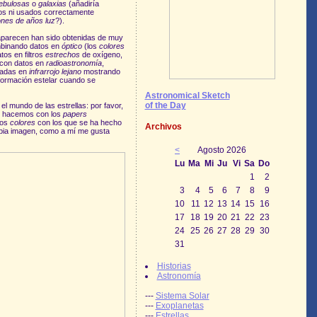
ebulosas
o
galaxias
(añadiría
os ni usados correctamente
ones de años luz
?).
parecen han sido obtenidas de muy
combinando datos en
óptico
(los
colores
os en filtros
estrechos
de oxígeno,
 con datos en
radioastronomía
,
vadas en
infrarrojo lejano
mostrando
 formación estelar cuando se
Astronomical Sketch
of the Day
el mundo de las estrellas: por favor,
que hacemos con los
papers
los
colores
con los que se ha hecho
Archivos
ropia imagen, como a mí me gusta
<
Agosto 2026
Lu
Ma
Mi
Ju
Vi
Sa
Do
1
2
3
4
5
6
7
8
9
10
11
12
13
14
15
16
17
18
19
20
21
22
23
24
25
26
27
28
29
30
31
Historias
Astronomía
---
Sistema Solar
---
Exoplanetas
---
Estrellas