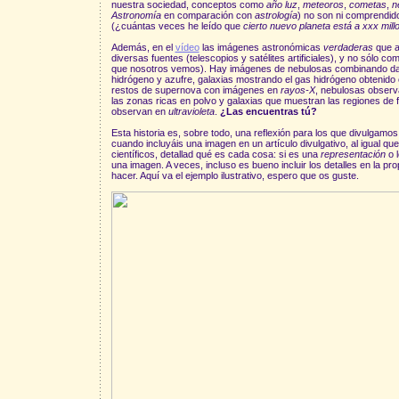
nuestra sociedad, conceptos como
año luz
,
meteoros
,
cometas
,
n
Astronomía
en comparación con
astrología
) no son ni comprendid
(¿cuántas veces he leído que
cierto nuevo planeta está a xxx mill
Además, en el
vídeo
las imágenes astronómicas
verdaderas
que a
diversas fuentes (telescopios y satélites artificiales), y no sólo 
que nosotros vemos). Hay imágenes de nebulosas combinando dat
hidrógeno y azufre, galaxias mostrando el gas hidrógeno obtenido
restos de supernova con imágenes en
rayos-X
, nebulosas obser
las zonas ricas en polvo y galaxias que muestran las regiones de
observan en
ultravioleta
.
¿Las encuentras tú?
Esta historia es, sobre todo, una reflexión para los que divulgamos 
cuando incluyáis una imagen en un artículo divulgativo, al igual 
científicos, detallad qué es cada cosa: si es una
representación
o 
una imagen. A veces, incluso es bueno incluir los detalles en la p
hacer. Aquí va el ejemplo ilustrativo, espero que os guste.