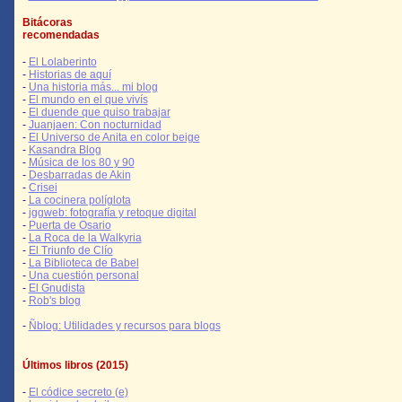
Bitácoras
recomendadas
-
El Lolaberinto
-
Historias de aquí
-
Una historia más... mi blog
-
El mundo en el que vivís
-
El duende que quiso trabajar
-
Juanjaen: Con nocturnidad
-
El Universo de Anita en color beige
-
Kasandra Blog
-
Música de los 80 y 90
-
Desbarradas de Akin
-
Crisei
-
La cocinera políglota
-
jggweb: fotografía y retoque digital
-
Puerta de Osario
-
La Roca de la Walkyria
-
El Triunfo de Clío
-
La Biblioteca de Babel
-
Una cuestión personal
-
El Gnudista
-
Rob's blog
-
Ñblog: Utilidades y recursos para blogs
Últimos libros (2015)
-
El códice secreto (e)