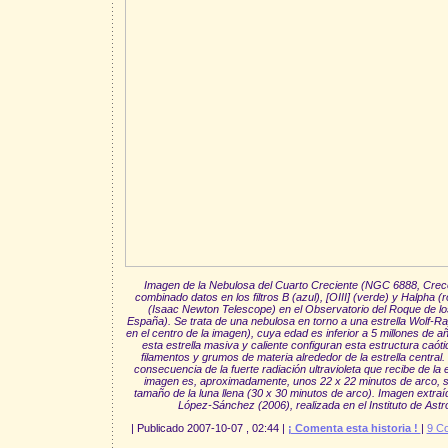
Imagen de la Nebulosa del Cuarto Creciente (NGC 6888, Crecen
combinado datos en los filtros B (azul), [OIII] (verde) y Halpha 
(Isaac Newton Telescope) en el Observatorio del Roque de l
España). Se trata de una nebulosa en torno a una estrella Wolf-R
en el centro de la imagen), cuya edad es inferior a 5 millones de a
esta estrella masiva y caliente configuran esta estructura caó
filamentos y grumos de materia alrededor de la estrella central. 
consecuencia de la fuerte radiación ultravioleta que recibe de la 
imagen es, aproximadamente, unos 22 x 22 minutos de arco, 
tamaño de la luna llena (30 x 30 minutos de arco). Imagen extraí
López-Sánchez (2006), realizada en el Instituto de Astr
| Publicado 2007-10-07 , 02:44 |
¡ Comenta esta historia !
|
9 C