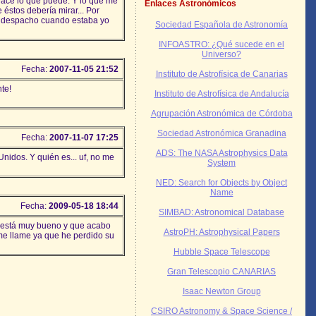
 hace lo que puede. Y lo que me
Enlaces Astronómicos
 éstos debería mirar... Por
e despacho cuando estaba yo
Sociedad Española de Astronomía
INFOASTRO: ¿Qué sucede en el
Universo?
Fecha:
2007-11-05 21:52
Instituto de Astrofísica de Canarias
te!
Instituto de Astrofísica de Andalucía
Agrupación Astronómica de Córdoba
Sociedad Astronómica Granadina
Fecha:
2007-11-07 17:25
ADS: The NASA Astrophysics Data
Unidos. Y quién es... uf, no me
System
NED: Search for Objects by Object
Name
Fecha:
2009-05-18 18:44
SIMBAD: Astronomical Database
o está muy bueno y que acabo
AstroPH: Astrophysical Papers
e llame ya que he perdido su
Hubble Space Telescope
Gran Telescopio CANARIAS
Isaac Newton Group
CSIRO Astronomy & Space Science /