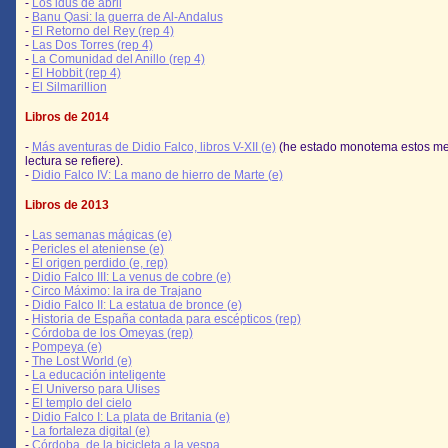
-
Los idus de abril
-
Banu Qasi: la guerra de Al-Andalus
-
El Retorno del Rey (rep 4)
-
Las Dos Torres (rep 4)
-
La Comunidad del Anillo (rep 4)
-
El Hobbit (rep 4)
-
El Silmarillion
Libros de 2014
-
Más aventuras de Didio Falco, libros V-XII (e)
(he estado monotema estos me
lectura se refiere).
-
Didio Falco IV: La mano de hierro de Marte (e)
Libros de 2013
-
Las semanas mágicas (e)
-
Pericles el ateniense (e)
-
El origen perdido (e, rep)
-
Didio Falco III: La venus de cobre (e)
-
Circo Máximo: la ira de Trajano
-
Didio Falco II: La estatua de bronce (e)
-
Historia de España contada para escépticos (rep)
-
Córdoba de los Omeyas (rep)
-
Pompeya (e)
-
The Lost World (e)
-
La educación inteligente
-
El Universo para Ulises
-
El templo del cielo
-
Didio Falco I: La plata de Britania (e)
-
La fortaleza digital (e)
-
Córdoba, de la bicicleta a la vespa