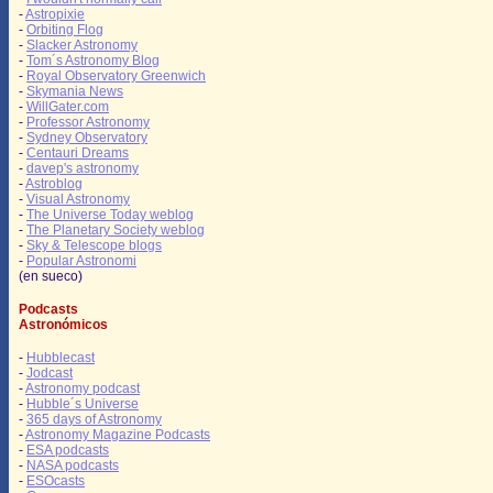
-
Astropixie
-
Orbiting Flog
-
Slacker Astronomy
-
Tom´s Astronomy Blog
-
Royal Observatory Greenwich
-
Skymania News
-
WillGater.com
-
Professor Astronomy
-
Sydney Observatory
-
Centauri Dreams
-
davep's astronomy
-
Astroblog
-
Visual Astronomy
-
The Universe Today weblog
-
The Planetary Society weblog
-
Sky & Telescope blogs
-
Popular Astronomi
(en sueco)
Podcasts
Astronómicos
-
Hubblecast
-
Jodcast
-
Astronomy podcast
-
Hubble´s Universe
-
365 days of Astronomy
-
Astronomy Magazine Podcasts
-
ESA podcasts
-
NASA podcasts
-
ESOcasts