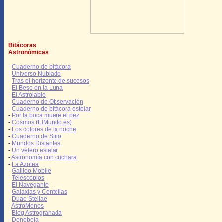
Bitácoras
Astronómicas
-
Cuaderno de bitácora
-
Universo Nublado
-
Tras el horizonte de sucesos
-
El Beso en la Luna
-
El Astrolabio
-
Cuaderno de Observación
-
Cuaderno de bitácora estelar
-
Por la boca muere el pez
-
Cosmos (ElMundo.es)
-
Los colores de la noche
-
Cuaderno de Sirio
-
Mundos Distantes
-
Un velero estelar
-
Astronomía con cuchara
-
La Azotea
-
Galileo Mobile
-
Telescopios
-
El Navegante
-
Galaxias y Centellas
-
Duae Stellae
-
AstroMonos
-
Blog Astrogranada
-
Denebola