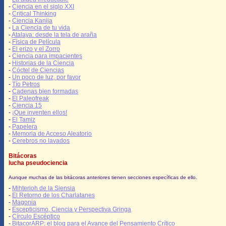
-
Ciencia en el siglo XXI
-
Critical Thinking
-
Ciencia Kanija
-
La Ciencia de tu vida
-
Atalaya: desde la tela de araña
-
Física de Película
-
El erizo y el Zorro
-
Ciencia para impacientes
-
Historias de la Ciencia
-
Cóctel de Ciencias
-
Un poco de luz, por favor
-
Tío Petros
-
Cadenas bien formadas
-
El Paleofreak
-
Ciencia 15
-
¡Que inventen ellos!
-
El Tamiz
-
Papelera
-
Memoria de Acceso Aleatorio
-
Cerebros no lavados
Bitácoras
lucha pseudociencia
Aunque muchas de las bitácoras anteriores tienen secciones específicas de ello.
-
Mihterioh de la Siensia
-
El Retorno de los Charlatanes
-
Magonia
-
Escepticismo, Ciencia y Perspectiva Gringa
-
Círculo Escéptico
-
BitacorARP: el blog para el Avance del Pensamiento Crítico