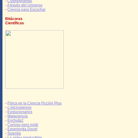
-
Cosmogramas
-
A través del Universo
-
Ciencia para Escuchar
Bitácoras
Científicas
-
Física en la Ciencia Ficción Plus
-
c.microsiervos
-
Evolucionarios
-
Malaciencia
-
Enchufa2
-
Curioso pero inútil
-
Experientia Docet
-
Scientia
-
La aldea irreductible