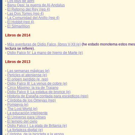
-
Los idus de abril
-
Banu Qasi: la guerra de Al-Andalus
-
El Retorno del Rey (rep 4)
-
Las Dos Torres (rep 4)
-
La Comunidad del Anillo (rep 4)
-
El Hobbit (rep 4)
-
El Silmarillion
Libros de 2014
-
Más aventuras de Didio Falco, libros V-XII (e)
(he estado monotema estos mes
lectura se refiere).
-
Didio Falco IV: La mano de hierro de Marte (e)
Libros de 2013
-
Las semanas mágicas (e)
-
Pericles el ateniense (e)
-
El origen perdido (e, rep)
-
Didio Falco III: La venus de cobre (e)
-
Circo Máximo: la ira de Trajano
-
Didio Falco II: La estatua de bronce (e)
-
Historia de España contada para escépticos (rep)
-
Córdoba de los Omeyas (rep)
-
Pompeya (e)
-
The Lost World (e)
-
La educación inteligente
-
El Universo para Ulises
-
El templo del cielo
-
Didio Falco I: La plata de Britania (e)
-
La fortaleza digital (e)
-
Córdoba, de la bicicleta a la vespa