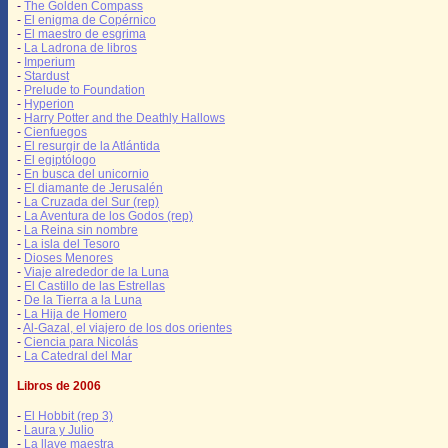
-
The Golden Compass
-
El enigma de Copérnico
-
El maestro de esgrima
-
La Ladrona de libros
-
Imperium
-
Stardust
-
Prelude to Foundation
-
Hyperion
-
Harry Potter and the Deathly Hallows
-
Cienfuegos
-
El resurgir de la Atlántida
-
El egiptólogo
-
En busca del unicornio
-
El diamante de Jerusalén
-
La Cruzada del Sur (rep)
-
La Aventura de los Godos (rep)
-
La Reina sin nombre
-
La isla del Tesoro
-
Dioses Menores
-
Viaje alrededor de la Luna
-
El Castillo de las Estrellas
-
De la Tierra a la Luna
-
La Hija de Homero
-
Al-Gazal, el viajero de los dos orientes
-
Ciencia para Nicolás
-
La Catedral del Mar
Libros de 2006
-
El Hobbit (rep 3)
-
Laura y Julio
-
La llave maestra