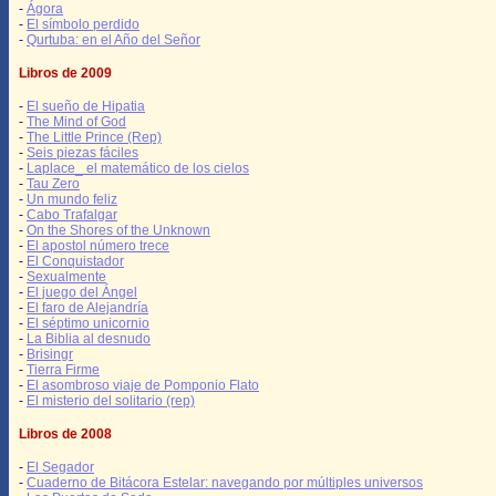
-
Ágora
-
El símbolo perdido
-
Qurtuba: en el Año del Señor
Libros de 2009
-
El sueño de Hipatia
-
The Mind of God
-
The Little Prince (Rep)
-
Seis piezas fáciles
-
Laplace_ el matemático de los cielos
-
Tau Zero
-
Un mundo feliz
-
Cabo Trafalgar
-
On the Shores of the Unknown
-
El apostol número trece
-
El Conquistador
-
Sexualmente
-
El juego del Ángel
-
El faro de Alejandría
-
El séptimo unicornio
-
La Biblia al desnudo
-
Brisingr
-
Tierra Firme
-
El asombroso viaje de Pomponio Flato
-
El misterio del solitario (rep)
Libros de 2008
-
El Segador
-
Cuaderno de Bitácora Estelar: navegando por múltiples universos