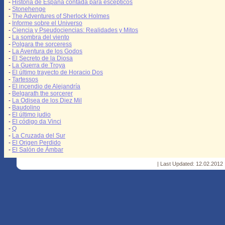
-
Historia de España contada para escépticos
-
Stonehenge
-
The Adventures of Sherlock Holmes
-
Informe sobre el Universo
-
Ciencia y Pseudociencias: Realidades y Mitos
-
La sombra del viento
-
Polgara the sorceress
-
La Aventura de los Godos
-
El Secreto de la Diosa
-
La Guerra de Troya
-
El último trayecto de Horacio Dos
-
Tartessos
-
El incendio de Alejandría
-
Belgarath the sorcerer
-
La Odisea de los Diez Mil
-
Baudolino
-
El último judio
-
El código da Vinci
-
Q
-
La Cruzada del Sur
-
El Origen Perdido
-
El Salón de Ámbar
| Last Updated: 12.02.2012 