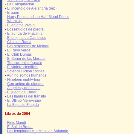
-
The Stars, Like Dust
-
La Conspiración
-
El incendio de Alejandría (rep)
-
Eragon
-
Harry Potter and the Half-Blood Prince
-
Warm Up
-
El enigma Vivaldi
-
Los refugios de piedra
-
El auriga de Hispania
-
El enigma de Cambises
-
Cita con Rama
-
Las serpientes de Melqart
-
El Rayo Verde
-
El Club Dumas
-
El Señor de las Moscas
-
The currents of space
-
El viajero científico
-
Science Fiction Stories
-
Aún no somos humanos
-
Nineteen eighty-four
-
Con ánimo de ofender
-
Ángeles y demonios
-
El juego de Ender
-
Las llanuras del tránsito
-
El Último Merovingio
-
La Especie Elegida
Libros de 2004
-
Finis Mundi
-
El Sol de Breda
-
Los templarios y la Mesa de Salomón