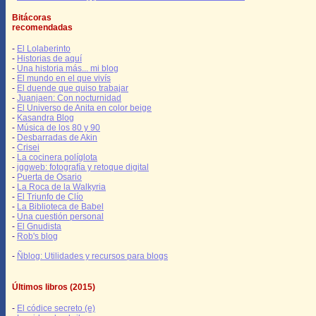
Bitácoras
recomendadas
-
El Lolaberinto
-
Historias de aquí
-
Una historia más... mi blog
-
El mundo en el que vivís
-
El duende que quiso trabajar
-
Juanjaen: Con nocturnidad
-
El Universo de Anita en color beige
-
Kasandra Blog
-
Música de los 80 y 90
-
Desbarradas de Akin
-
Crisei
-
La cocinera políglota
-
jggweb: fotografía y retoque digital
-
Puerta de Osario
-
La Roca de la Walkyria
-
El Triunfo de Clío
-
La Biblioteca de Babel
-
Una cuestión personal
-
El Gnudista
-
Rob's blog
-
Ñblog: Utilidades y recursos para blogs
Últimos libros (2015)
-
El códice secreto (e)