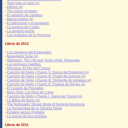
-
Todo bajo el cielo (e)
-
Inferno (e)
-
The colour of magic
-
El sanador de caballos
-
Marea estelar (e)
-
El astrónomo y el templario
-
La conjura de Cortés
-
La primera noche
-
Los invitados de la Princesa
Libros de 2012
-
Los asesinos del Emperador
-
Navegante Solar (e)
-
Stargazer: The Life and Times of the Telescope
-
Las legiones malditas
-
Africanus: El hijo del Cónsul
-
Canción de Hielo y Fuego V: Danza de Dragones (e)
-
Canción de Hielo y Fuego IV: Festín de cuervos (e)
-
Canción de Hielo y Fuego III: Tormenta de espadas (e)
-
Canción de Hielo y Fuego II: Choque de Reyes (e)
-
El Legado de Prometeo
-
Banu Qasi: Los hijos de Casio
-
Canción de Hielo y Fuego I: Juego de Tronos (e)
-
La Biblia de Barro (e)
-
The Noticeably Stouter Book of General Ignorance
-
La Hermandad de la Sábana Santa
-
Einstein versus Predator
-
La guerra de dos mundos
Libros de 2011