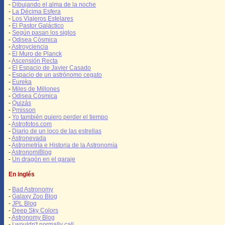
-
Dibujando el alma de la noche
-
La Décima Esfera
-
Los Viajeros Estelares
-
El Pastor Galáctico
-
Según pasan los siglos
-
Odisea Cósmica
-
Astroyciencia
-
El Muro de Planck
-
Ascensión Recta
-
El Espacio de Javier Casado
-
Espacio de un astrónomo cegato
-
Eureka
-
Miles de Millones
-
Odisea Cósmica
-
Quizás
-
Pmisson
-
Yo también quiero perder el tiempo
-
Astrofotos.com
-
Diario de un loco de las estrellas
-
Astronevada
-
Astrometría e Historia de la Astronomía
-
AstronomiBlog
-
Un dragón en el garaje
En inglés
-
Bad Astronomy
-
Galaxy Zoo Blog
-
JPL Blog
-
Deep Sky Colors
-
Astronomy Blog
-
I wouldn't normally call