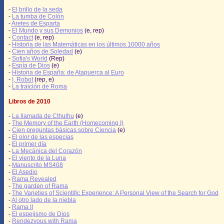
-
El brillo de la seda
-
La tumba de Colón
-
Aretes de Esparta
-
El Mundo y sus Demonios
(e, rep)
-
Contact
(e, rep)
-
Historia de las Matemáticas en los últimos 10000 años
-
Cien años de Soledad
(e)
-
Sofia's World
(Rep)
-
Espía de Dios
(e)
-
Historia de España: de Atapuerca al Euro
-
I, Robot
(rep, e)
-
La traición de Roma
Libros de 2010
-
La llamada de Cthulhu
(e)
-
The Memory of the Earth (Homecoming I)
-
Cien preguntas básicas sobre Ciencia
(e)
-
El olor de las especias
-
El primer día
-
La Mecánica del Corazón
-
El viento de la Luna
-
Manuscrito MS408
-
El Asedio
-
Rama Revealed
-
The garden of Rama
-
The Varieties of Scientific Experience: A Personal View of the Search for God
-
Al otro lado de la niebla
-
Rama II
-
El espejismo de Dios
-
Rendezvous with Rama