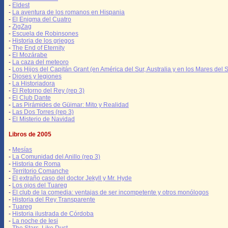
-
Eldest
-
La aventura de los romanos en Hispania
-
El Enigma del Cuatro
-
ZigZag
-
Escuela de Robinsones
-
Historia de los griegos
-
The End of Eternity
-
El Mozárabe
-
La caza del meteoro
-
Los Hijos del Capitán Grant (en América del Sur, Australia y en los Mares del S
-
Dioses y legiones
-
La Historiadora
-
El Retorno del Rey (rep 3)
-
El Club Dante
-
Las Pirámides de Güimar: Mito y Realidad
-
Las Dos Torres (rep 3)
-
El Misterio de Navidad
Libros de 2005
-
Mesías
-
La Comunidad del Anillo (rep 3)
-
Historia de Roma
-
Territorio Comanche
-
El extraño caso del doctor Jekyll y Mr. Hyde
-
Los ojos del Tuareg
-
El club de la comedia: ventajas de ser incompetente y otros monólogos
-
Historia del Rey Transparente
-
Tuareg
-
Historia ilustrada de Córdoba
-
La noche de Iesi