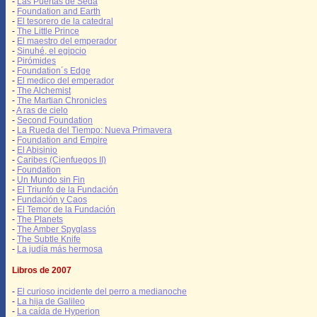
-
Las Puertas de Seda
-
Foundation and Earth
-
El tesorero de la catedral
-
The Little Prince
-
El maestro del emperador
-
Sinuhé, el egipcio
-
Pirómides
-
Foundation´s Edge
-
El medico del emperador
-
The Alchemist
-
The Martian Chronicles
-
A ras de cielo
-
Second Foundation
-
La Rueda del Tiempo: Nueva Primavera
-
Foundation and Empire
-
El Abisinio
-
Caribes (Cienfuegos II)
-
Foundation
-
Un Mundo sin Fin
-
El Triunfo de la Fundación
-
Fundación y Caos
-
El Temor de la Fundación
-
The Planets
-
The Amber Spyglass
-
The Subtle Knife
-
La judía más hermosa
Libros de 2007
-
El curioso incidente del perro a medianoche
-
La hija de Galileo
-
La caída de Hyperion