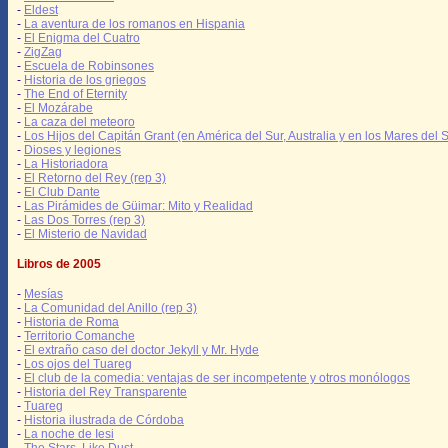
-
Eldest
-
La aventura de los romanos en Hispania
-
El Enigma del Cuatro
-
ZigZag
-
Escuela de Robinsones
-
Historia de los griegos
-
The End of Eternity
-
El Mozárabe
-
La caza del meteoro
-
Los Hijos del Capitán Grant (en América del Sur, Australia y en los Mares del S
-
Dioses y legiones
-
La Historiadora
-
El Retorno del Rey (rep 3)
-
El Club Dante
-
Las Pirámides de Güimar: Mito y Realidad
-
Las Dos Torres (rep 3)
-
El Misterio de Navidad
Libros de 2005
-
Mesías
-
La Comunidad del Anillo (rep 3)
-
Historia de Roma
-
Territorio Comanche
-
El extraño caso del doctor Jekyll y Mr. Hyde
-
Los ojos del Tuareg
-
El club de la comedia: ventajas de ser incompetente y otros monólogos
-
Historia del Rey Transparente
-
Tuareg
-
Historia ilustrada de Córdoba
-
La noche de Iesi