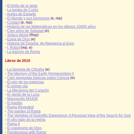
-
El brillo de la seda
-
La tumba de Colón
-
Aretes de Esparta
-
El Mundo y sus Demonios
(e, rep)
-
Contact
(e, rep)
-
Historia de las Matemáticas en los últimos 10000 años
-
Cien años de Soledad
(e)
-
Sofia's World
(Rep)
-
Espía de Dios
(e)
-
Historia de España: de Atapuerca al Euro
-
I, Robot
(rep, e)
-
La traición de Roma
Libros de 2010
-
La llamada de Cthulhu
(e)
-
The Memory of the Earth (Homecoming I)
-
Cien preguntas básicas sobre Ciencia
(e)
-
El olor de las especias
-
El primer día
-
La Mecánica del Corazón
-
El viento de la Luna
-
Manuscrito MS408
-
El Asedio
-
Rama Revealed
-
The garden of Rama
-
The Varieties of Scientific Experience: A Personal View of the Search for God
-
Al otro lado de la niebla
-
Rama II
-
El espejismo de Dios
-
Rendezvous with Rama