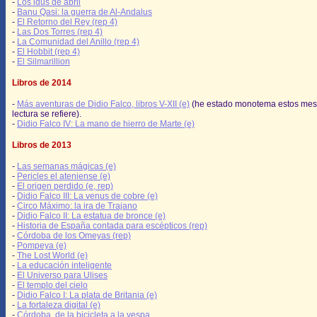
-
Los idus de abril
-
Banu Qasi: la guerra de Al-Andalus
-
El Retorno del Rey (rep 4)
-
Las Dos Torres (rep 4)
-
La Comunidad del Anillo (rep 4)
-
El Hobbit (rep 4)
-
El Silmarillion
Libros de 2014
-
Más aventuras de Didio Falco, libros V-XII (e)
(he estado monotema estos mes
lectura se refiere).
-
Didio Falco IV: La mano de hierro de Marte (e)
Libros de 2013
-
Las semanas mágicas (e)
-
Pericles el ateniense (e)
-
El origen perdido (e, rep)
-
Didio Falco III: La venus de cobre (e)
-
Circo Máximo: la ira de Trajano
-
Didio Falco II: La estatua de bronce (e)
-
Historia de España contada para escépticos (rep)
-
Córdoba de los Omeyas (rep)
-
Pompeya (e)
-
The Lost World (e)
-
La educación inteligente
-
El Universo para Ulises
-
El templo del cielo
-
Didio Falco I: La plata de Britania (e)
-
La fortaleza digital (e)
-
Córdoba, de la bicicleta a la vespa