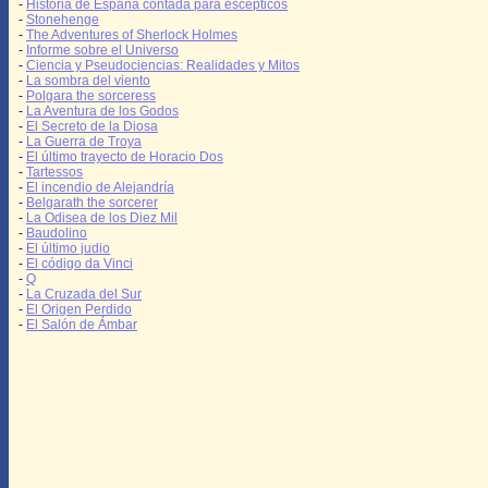
-
Historia de España contada para escépticos
-
Stonehenge
-
The Adventures of Sherlock Holmes
-
Informe sobre el Universo
-
Ciencia y Pseudociencias: Realidades y Mitos
-
La sombra del viento
-
Polgara the sorceress
-
La Aventura de los Godos
-
El Secreto de la Diosa
-
La Guerra de Troya
-
El último trayecto de Horacio Dos
-
Tartessos
-
El incendio de Alejandría
-
Belgarath the sorcerer
-
La Odisea de los Diez Mil
-
Baudolino
-
El último judio
-
El código da Vinci
-
Q
-
La Cruzada del Sur
-
El Origen Perdido
-
El Salón de Ámbar