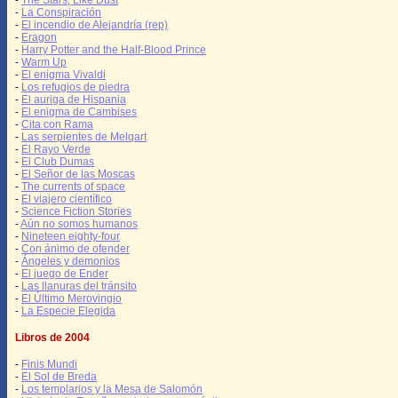
-
The Stars, Like Dust
-
La Conspiración
-
El incendio de Alejandría (rep)
-
Eragon
-
Harry Potter and the Half-Blood Prince
-
Warm Up
-
El enigma Vivaldi
-
Los refugios de piedra
-
El auriga de Hispania
-
El enigma de Cambises
-
Cita con Rama
-
Las serpientes de Melqart
-
El Rayo Verde
-
El Club Dumas
-
El Señor de las Moscas
-
The currents of space
-
El viajero científico
-
Science Fiction Stories
-
Aún no somos humanos
-
Nineteen eighty-four
-
Con ánimo de ofender
-
Ángeles y demonios
-
El juego de Ender
-
Las llanuras del tránsito
-
El Último Merovingio
-
La Especie Elegida
Libros de 2004
-
Finis Mundi
-
El Sol de Breda
-
Los templarios y la Mesa de Salomón