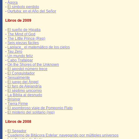
-
Ágora
-
El símbolo perdido
-
Qurtuba: en el Año del Señor
Libros de 2009
-
El sueño de Hipatia
-
The Mind of God
-
The Little Prince (Rep)
-
Seis piezas fáciles
-
Laplace_ el matemático de los cielos
-
Tau Zero
-
Un mundo feliz
-
Cabo Trafalgar
-
On the Shores of the Unknown
-
El apostol número trece
-
El Conquistador
-
Sexualmente
-
El juego del Ángel
-
El faro de Alejandría
-
El séptimo unicornio
-
La Biblia al desnudo
-
Brisingr
-
Tierra Firme
-
El asombroso viaje de Pomponio Flato
-
El misterio del solitario (rep)
Libros de 2008
-
El Segador
-
Cuaderno de Bitácora Estelar: navegando por múltiples universos