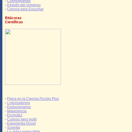
-
Cosmogramas
-
A través del Universo
-
Ciencia para Escuchar
Bitácoras
Científicas
-
Física en la Ciencia Ficción Plus
-
c.microsiervos
-
Evolucionarios
-
Malaciencia
-
Enchufa2
-
Curioso pero inútil
-
Experientia Docet
-
Scientia
-
La aldea irreductible