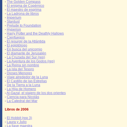
-
The Golden Compass
-
El enigma de Copérnico
-
El maestro de esgrima
-
La Ladrona de libros
-
Imperium
-
Stardust
-
Prelude to Foundation
-
Hyperion
-
Harry Potter and the Deathly Hallows
-
Cienfuegos
-
El resurgir de la Atlántida
-
El egiptólogo
-
En busca del unicornio
-
El diamante de Jerusalén
-
La Cruzada del Sur (rep)
-
La Aventura de los Godos (rep)
-
La Reina sin nombre
-
La isla del Tesoro
-
Dioses Menores
-
Viaje alrededor de la Luna
-
El Castillo de las Estrellas
-
De la Tierra a la Luna
-
La Hija de Homero
-
Al-Gazal, el viajero de los dos orientes
-
Ciencia para Nicolás
-
La Catedral del Mar
Libros de 2006
-
El Hobbit (rep 3)
-
Laura y Julio
-
La llave maestra