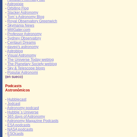
-
Astropixie
-
Orbiting Flog
-
Slacker Astronomy
-
Tom´s Astronomy Blog
-
Royal Observatory Greenwich
-
Skymania News
-
WillGater.com
-
Professor Astronomy
-
Sydney Observatory
-
Centauri Dreams
-
davep's astronomy
-
Astroblog
-
Visual Astronomy
-
The Universe Today weblog
-
The Planetary Society weblog
-
Sky & Telescope blogs
-
Popular Astronomi
(en sueco)
Podcasts
Astronómicos
-
Hubblecast
-
Jodcast
-
Astronomy podcast
-
Hubble´s Universe
-
365 days of Astronomy
-
Astronomy Magazine Podcasts
-
ESA podcasts
-
NASA podcasts
-
ESOcasts