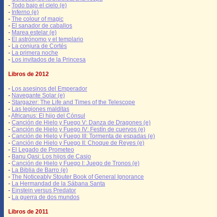
-
Todo bajo el cielo (e)
-
Inferno (e)
-
The colour of magic
-
El sanador de caballos
-
Marea estelar (e)
-
El astrónomo y el templario
-
La conjura de Cortés
-
La primera noche
-
Los invitados de la Princesa
Libros de 2012
-
Los asesinos del Emperador
-
Navegante Solar (e)
-
Stargazer: The Life and Times of the Telescope
-
Las legiones malditas
-
Africanus: El hijo del Cónsul
-
Canción de Hielo y Fuego V: Danza de Dragones (e)
-
Canción de Hielo y Fuego IV: Festín de cuervos (e)
-
Canción de Hielo y Fuego III: Tormenta de espadas (e)
-
Canción de Hielo y Fuego II: Choque de Reyes (e)
-
El Legado de Prometeo
-
Banu Qasi: Los hijos de Casio
-
Canción de Hielo y Fuego I: Juego de Tronos (e)
-
La Biblia de Barro (e)
-
The Noticeably Stouter Book of General Ignorance
-
La Hermandad de la Sábana Santa
-
Einstein versus Predator
-
La guerra de dos mundos
Libros de 2011