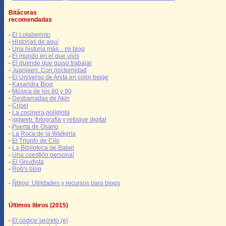
Bitácoras
recomendadas
-
El Lolaberinto
-
Historias de aquí
-
Una historia más... mi blog
-
El mundo en el que vivís
-
El duende que quiso trabajar
-
Juanjaen: Con nocturnidad
-
El Universo de Anita en color beige
-
Kasandra Blog
-
Música de los 80 y 90
-
Desbarradas de Akin
-
Crisei
-
La cocinera políglota
-
jggweb: fotografía y retoque digital
-
Puerta de Osario
-
La Roca de la Walkyria
-
El Triunfo de Clío
-
La Biblioteca de Babel
-
Una cuestión personal
-
El Gnudista
-
Rob's blog
-
Ñblog: Utilidades y recursos para blogs
Últimos libros (2015)
-
El códice secreto (e)