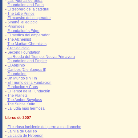
-
Las Puertas de Seda
-
Foundation and Earth
-
El tesorero de la catedral
-
The Little Prince
-
El maestro del emperador
-
Sinuhé, el egipcio
-
Pirómides
-
Foundation´s Edge
-
El medico del emperador
-
The Alchemist
-
The Martian Chronicles
-
A ras de cielo
-
Second Foundation
-
La Rueda del Tiempo: Nueva Primavera
-
Foundation and Empire
-
El Abisinio
-
Caribes (Cienfuegos II)
-
Foundation
-
Un Mundo sin Fin
-
El Triunfo de la Fundación
-
Fundación y Caos
-
El Temor de la Fundación
-
The Planets
-
The Amber Spyglass
-
The Subtle Knife
-
La judía más hermosa
Libros de 2007
-
El curioso incidente del perro a medianoche
-
La hija de Galileo
-
La caída de Hyperion