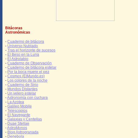
Bitácoras
Astronómicas
-
Cuaderno de bitácora
-
Universo Nublado
-
Tras el horizonte de sucesos
-
El Beso en la Luna
-
El Astrolabio
-
Cuaderno de Observación
-
Cuaderno de bitácora estelar
-
Por la boca muere el pez
-
Cosmos (ElMundo.es)
-
Los colores de la noche
-
Cuaderno de Sirio
-
Mundos Distantes
-
Un velero estelar
-
Astronomía con cuchara
-
La Azotea
-
Galileo Mobile
-
Telescopios
-
El Navegante
-
Galaxias y Centellas
-
Duae Stellae
-
AstroMonos
-
Blog Astrogranada
-
Denebola