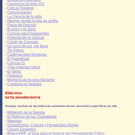
-
Ciencia en el siglo XXI
-
Critical Thinking
-
Ciencia Kanija
-
La Ciencia de tu vida
-
Atalaya: desde la tela de araña
-
Física de Película
-
El erizo y el Zorro
-
Ciencia para impacientes
-
Historias de la Ciencia
-
Cóctel de Ciencias
-
Un poco de luz, por favor
-
Tío Petros
-
Cadenas bien formadas
-
El Paleofreak
-
Ciencia 15
-
¡Que inventen ellos!
-
El Tamiz
-
Papelera
-
Memoria de Acceso Aleatorio
-
Cerebros no lavados
Bitácoras
lucha pseudociencia
Aunque muchas de las bitácoras anteriores tienen secciones específicas de ello.
-
Mihterioh de la Siensia
-
El Retorno de los Charlatanes
-
Magonia
-
Escepticismo, Ciencia y Perspectiva Gringa
-
Círculo Escéptico
-
BitacorARP: el blog para el Avance del Pensamiento Crítico