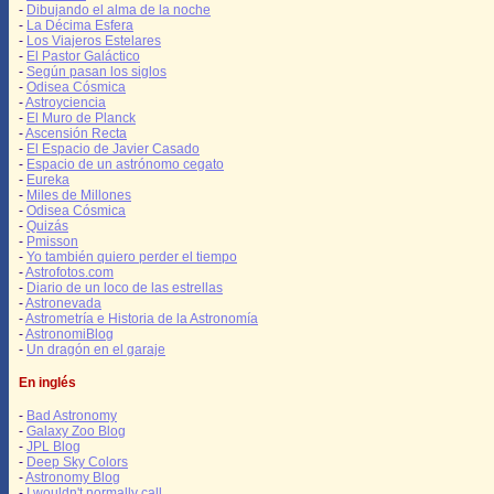
-
Dibujando el alma de la noche
-
La Décima Esfera
-
Los Viajeros Estelares
-
El Pastor Galáctico
-
Según pasan los siglos
-
Odisea Cósmica
-
Astroyciencia
-
El Muro de Planck
-
Ascensión Recta
-
El Espacio de Javier Casado
-
Espacio de un astrónomo cegato
-
Eureka
-
Miles de Millones
-
Odisea Cósmica
-
Quizás
-
Pmisson
-
Yo también quiero perder el tiempo
-
Astrofotos.com
-
Diario de un loco de las estrellas
-
Astronevada
-
Astrometría e Historia de la Astronomía
-
AstronomiBlog
-
Un dragón en el garaje
En inglés
-
Bad Astronomy
-
Galaxy Zoo Blog
-
JPL Blog
-
Deep Sky Colors
-
Astronomy Blog
-
I wouldn't normally call