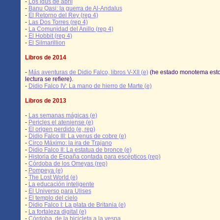
-
Los idus de abril
-
Banu Qasi: la guerra de Al-Andalus
-
El Retorno del Rey (rep 4)
-
Las Dos Torres (rep 4)
-
La Comunidad del Anillo (rep 4)
-
El Hobbit (rep 4)
-
El Silmarillion
Libros de 2014
-
Más aventuras de Didio Falco, libros V-XII (e)
(he estado monotema esto
lectura se refiere).
-
Didio Falco IV: La mano de hierro de Marte (e)
Libros de 2013
-
Las semanas mágicas (e)
-
Pericles el ateniense (e)
-
El origen perdido (e, rep)
-
Didio Falco III: La venus de cobre (e)
-
Circo Máximo: la ira de Trajano
-
Didio Falco II: La estatua de bronce (e)
-
Historia de España contada para escépticos (rep)
-
Córdoba de los Omeyas (rep)
-
Pompeya (e)
-
The Lost World (e)
-
La educación inteligente
-
El Universo para Ulises
-
El templo del cielo
-
Didio Falco I: La plata de Britania (e)
-
La fortaleza digital (e)
-
Córdoba, de la bicicleta a la vespa