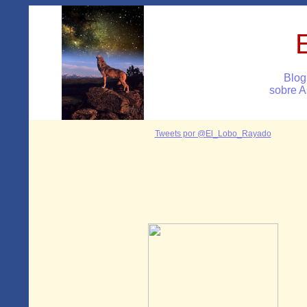
Blog
sobre A
Tweets por @El_Lobo_Rayado