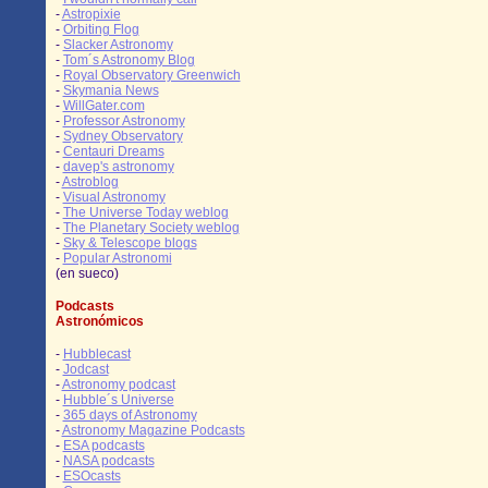
-
Astropixie
-
Orbiting Flog
-
Slacker Astronomy
-
Tom´s Astronomy Blog
-
Royal Observatory Greenwich
-
Skymania News
-
WillGater.com
-
Professor Astronomy
-
Sydney Observatory
-
Centauri Dreams
-
davep's astronomy
-
Astroblog
-
Visual Astronomy
-
The Universe Today weblog
-
The Planetary Society weblog
-
Sky & Telescope blogs
-
Popular Astronomi
(en sueco)
Podcasts
Astronómicos
-
Hubblecast
-
Jodcast
-
Astronomy podcast
-
Hubble´s Universe
-
365 days of Astronomy
-
Astronomy Magazine Podcasts
-
ESA podcasts
-
NASA podcasts
-
ESOcasts