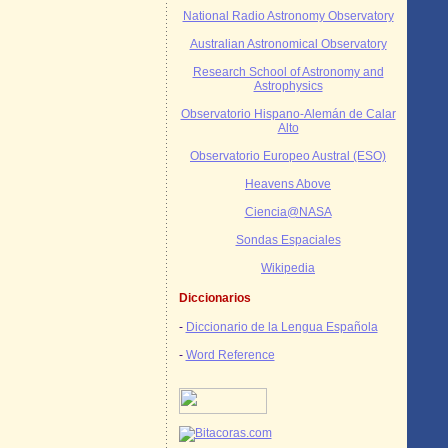
National Radio Astronomy Observatory
Australian Astronomical Observatory
Research School of Astronomy and
Astrophysics
Observatorio Hispano-Alemán de Calar
Alto
Observatorio Europeo Austral (ESO)
Heavens Above
Ciencia@NASA
Sondas Espaciales
Wikipedia
Diccionarios
-
Diccionario de la Lengua Española
-
Word Reference