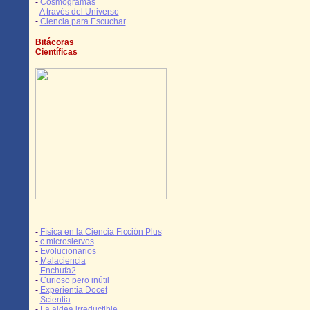
-
Cosmogramas
-
A través del Universo
-
Ciencia para Escuchar
Bitácoras
Científicas
-
Física en la Ciencia Ficción Plus
-
c.microsiervos
-
Evolucionarios
-
Malaciencia
-
Enchufa2
-
Curioso pero inútil
-
Experientia Docet
-
Scientia
-
La aldea irreductible