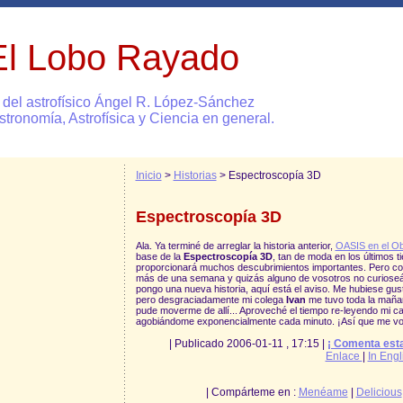
El Lobo Rayado
 del astrofísico Ángel R. López-Sánchez
stronomía, Astrofísica y Ciencia en general.
Inicio
>
Historias
> Espectroscopía 3D
Espectroscopía 3D
Ala. Ya terminé de arreglar la historia anterior,
OASIS en el Ob
base de la
Espectroscopía 3D
, tan de moda en los últimos 
proporcionará muchos descubrimientos importantes. Pero co
más de una semana y quizás alguno de vosotros no curioseái
pongo una nueva historia, aquí está el aviso. Me hubiese gu
pero desgraciadamente mi colega
Ivan
me tuvo toda la maña
pude moverme de allí... Aproveché el tiempo re-leyendo mi cap
agobiándome exponencialmente cada minuto. ¡Así que me voy
| Publicado 2006-01-11 , 17:15 |
¡ Comenta esta
Enlace
|
In Engl
| Compárteme en :
Menéame
|
Delicious