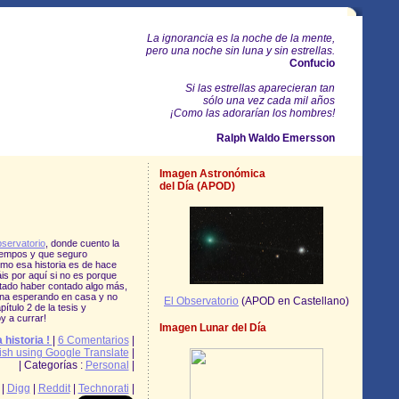
La ignorancia es la noche de la mente,
pero una noche sin luna y sin estrellas.
Confucio
Si las estrellas aparecieran tan
sólo una vez cada mil años
¡Como las adorarían los hombres!
Ralph Waldo Emersson
Imagen Astronómica
del Día (APOD)
servatorio
, donde cuento la
tiempos y que seguro
mo esa historia es de hace
s por aquí si no es porque
stado haber contado algo más,
na esperando en casa y no
El Observatorio
(APOD en Castellano)
ítulo 2 de la tesis y
 a currar!
Imagen Lunar del Día
 historia !
|
6 Comentarios
|
ish using Google Translate
|
| Categorías :
Personal
|
|
Digg
|
Reddit
|
Technorati
|