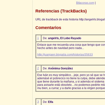
Bitacoras.com
|
Referencias (TrackBacks)
URL de trackback de esta historia http://angelrls.blog
Comentarios
1
De:
angelrls, El Lobo Rayado
Enlace que me recuerda una cosa que tengo que conta
hecho antes de navidad pero nada...
http://juanjaen.blogalia.com/historias/35633
2
De:
Anónima González
Ese Iván es muy simpático....jeje, pero yo sé que se h
ademásé el pobrecico no tiene la culpa, debe atende
que tiene durante la mañana, y si además el sistema q
para avisarle está obsoleto....no podemos pedirle milag
mu bien, a currar, y a darle gracias a la virgen porqu
3
De:
Elfa