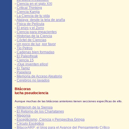
-
Ciencia en el siglo XXI
-
Critical Thinking
-
Ciencia Kanija
-
La Ciencia de tu vida
-
Atalaya: desde la tela de araña
-
Física de Película
-
El erizo y el Zorro
-
Ciencia para impacientes
-
Historias de la Ciencia
-
Cóctel de Ciencias
-
Un poco de luz, por favor
-
Tío Petros
-
Cadenas bien formadas
-
El Paleofreak
-
Ciencia 15
-
¡Que inventen ellos!
-
El Tamiz
-
Papelera
-
Memoria de Acceso Aleatorio
-
Cerebros no lavados
Bitácoras
lucha pseudociencia
Aunque muchas de las bitácoras anteriores tienen secciones específicas de ello.
-
Mihterioh de la Siensia
-
El Retorno de los Charlatanes
-
Magonia
-
Escepticismo, Ciencia y Perspectiva Gringa
-
Círculo Escéptico
-
BitacorARP: el blog para el Avance del Pensamiento Crítico