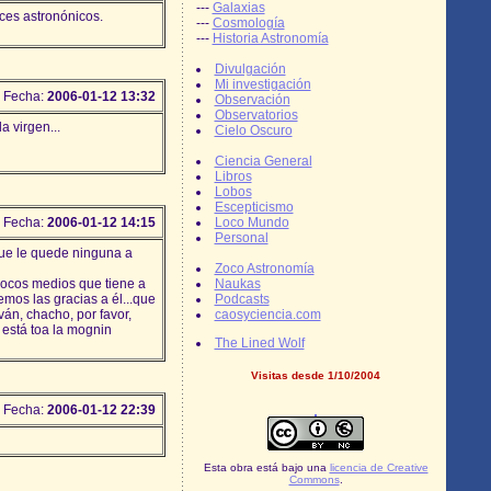
---
Galaxias
ces astronónicos.
---
Cosmología
---
Historia Astronomía
Divulgación
Mi investigación
Fecha:
2006-01-12 13:32
Observación
Observatorios
a virgen...
Cielo Oscuro
Ciencia General
Libros
Lobos
Escepticismo
Fecha:
2006-01-12 14:15
Loco Mundo
Personal
 que le quede ninguna a
Zoco Astronomía
pocos medios que tiene a
Naukas
emos las gracias a él...que
Podcasts
ván, chacho, por favor,
caosyciencia.com
a está toa la mognin
The Lined Wolf
Visitas desde 1/10/2004
Fecha:
2006-01-12 22:39
Esta obra está bajo una
licencia de Creative
Commons
.