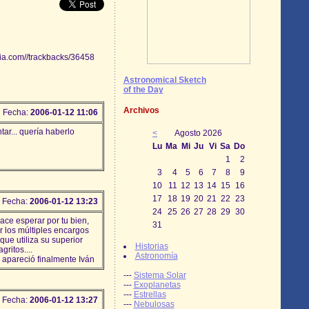
alia.com//trackbacks/36458
Astronomical Sketch
of the Day
Archivos
Fecha:
2006-01-12 11:06
r... quería haberlo
<
Agosto 2026
Lu
Ma
Mi
Ju
Vi
Sa
Do
1
2
3
4
5
6
7
8
9
10
11
12
13
14
15
16
17
18
19
20
21
22
23
Fecha:
2006-01-12 13:23
24
25
26
27
28
29
30
ace esperar por tu bien,
31
r los múltiples encargos
ue utiliza su superior
Historias
ritos....
Astronomía
e apareció finalmente Iván
---
Sistema Solar
---
Exoplanetas
---
Estrellas
Fecha:
2006-01-12 13:27
---
Nebulosas