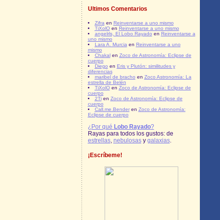
Ultimos Comentarios
Zifra
en
Reinventarse a uno mismo
TiXolO
en
Reinventarse a uno mismo
angelrls, El Lobo Rayado
en
Reinventarse a
uno mismo
Lara A. Murcia
en
Reinventarse a uno
mismo
Chakal
en
Zoco de Astronomía: Eclipse de
cuerpo
Diego
en
Eris y Plutón: similitudes y
diferencias
maribel de bracho
en
Zoco Astronomía: La
estrella de Belén
TiXolO
en
Zoco de Astronomía: Eclipse de
cuerpo
2Ti
en
Zoco de Astronomía: Eclipse de
cuerpo
Call.me.Bender
en
Zoco de Astronomía:
Eclipse de cuerpo
¿Por qué
Lobo Rayado
?
Rayas para todos los gustos: de
estrellas
,
nebulosas
y
galaxias
.
¡Escríbeme!