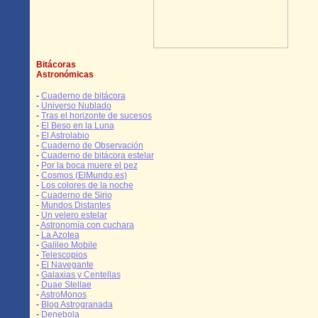
Bitácoras
Astronómicas
-
Cuaderno de bitácora
-
Universo Nublado
-
Tras el horizonte de sucesos
-
El Beso en la Luna
-
El Astrolabio
-
Cuaderno de Observación
-
Cuaderno de bitácora estelar
-
Por la boca muere el pez
-
Cosmos (ElMundo.es)
-
Los colores de la noche
-
Cuaderno de Sirio
-
Mundos Distantes
-
Un velero estelar
-
Astronomía con cuchara
-
La Azotea
-
Galileo Mobile
-
Telescopios
-
El Navegante
-
Galaxias y Centellas
-
Duae Stellae
-
AstroMonos
-
Blog Astrogranada
-
Denebola