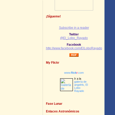
¡Sígueme!
Subscribe in a reader
Twitter
@El_Lobo_Rayado
Facebook
http://www.facebook.com/ElLoboRayado
My Flickr
www.
flick
r
.com
Ir a la
galería de
angelrls, El
Lobo
Rayado
Fase Lunar
Enlaces Astronómicos