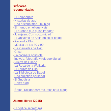
Bitácoras
recomendadas
-
El Lolaberinto
-
Historias de aquí
-
Una historia más... mi blog
-
El mundo en el que vivís
-
El duende que quiso trabajar
-
Juanjaen: Con nocturnidad
-
El Universo de Anita en color beige
-
Kasandra Blog
-
Música de los 80 y 90
-
Desbarradas de Akin
-
Crisei
-
La cocinera políglota
-
jggweb: fotografía y retoque digital
-
Puerta de Osario
-
La Roca de la Walkyria
-
El Triunfo de Clío
-
La Biblioteca de Babel
-
Una cuestión personal
-
El Gnudista
-
Rob's blog
-
Ñblog: Utilidades y recursos para blogs
Últimos libros (2015)
-
El códice secreto (e)