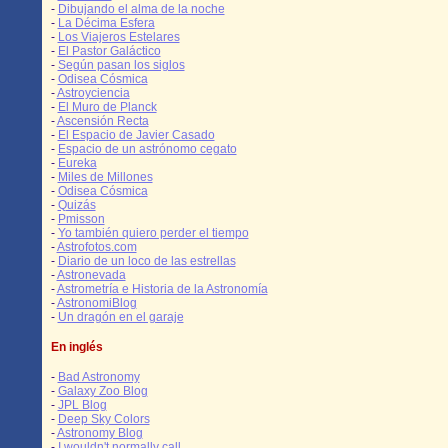
-
Dibujando el alma de la noche
-
La Décima Esfera
-
Los Viajeros Estelares
-
El Pastor Galáctico
-
Según pasan los siglos
-
Odisea Cósmica
-
Astroyciencia
-
El Muro de Planck
-
Ascensión Recta
-
El Espacio de Javier Casado
-
Espacio de un astrónomo cegato
-
Eureka
-
Miles de Millones
-
Odisea Cósmica
-
Quizás
-
Pmisson
-
Yo también quiero perder el tiempo
-
Astrofotos.com
-
Diario de un loco de las estrellas
-
Astronevada
-
Astrometría e Historia de la Astronomía
-
AstronomiBlog
-
Un dragón en el garaje
En inglés
-
Bad Astronomy
-
Galaxy Zoo Blog
-
JPL Blog
-
Deep Sky Colors
-
Astronomy Blog
-
I wouldn't normally call