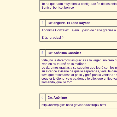
Te ha quedado muy bien la configuración de los enla
Bonico, bonico, bonico
4
De:
angelrls, El Lobo Rayado
Anónima González... ejem... y eso de darle gracias a l
Elfa, ¡gracias! :)
5
De:
Anónima González
Vale, no le daremos las gracias a la virgen, no creo
Iván en su tourné de la mañana......
Le daremos gracias a su superior que logró con los 
su alcance avisarle de que le esperabas, vale, le dar
tuvo que "asomahse ar patio y gritá poh la ventana : I
coge er teléfono, vete pa donde te dije, que er tipo v
llamando, que tie frio"
6
De:
Anónimo
http://antwrp.gsfc.nasa.gov/apod/astropix.html