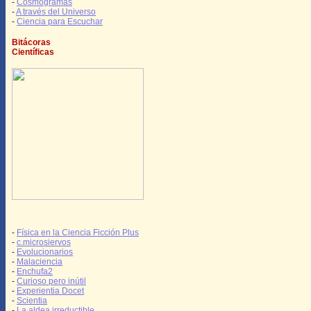
-
Cosmogramas
-
A través del Universo
-
Ciencia para Escuchar
Bitácoras
Científicas
-
Física en la Ciencia Ficción Plus
-
c.microsiervos
-
Evolucionarios
-
Malaciencia
-
Enchufa2
-
Curioso pero inútil
-
Experientia Docet
-
Scientia
-
La aldea irreductible