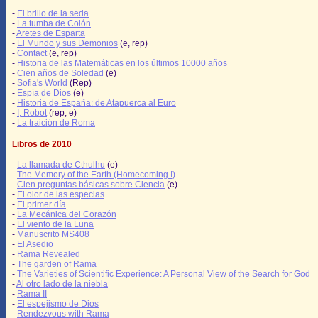
-
El brillo de la seda
-
La tumba de Colón
-
Aretes de Esparta
-
El Mundo y sus Demonios
(e, rep)
-
Contact
(e, rep)
-
Historia de las Matemáticas en los últimos 10000 años
-
Cien años de Soledad
(e)
-
Sofia's World
(Rep)
-
Espía de Dios
(e)
-
Historia de España: de Atapuerca al Euro
-
I, Robot
(rep, e)
-
La traición de Roma
Libros de 2010
-
La llamada de Cthulhu
(e)
-
The Memory of the Earth (Homecoming I)
-
Cien preguntas básicas sobre Ciencia
(e)
-
El olor de las especias
-
El primer día
-
La Mecánica del Corazón
-
El viento de la Luna
-
Manuscrito MS408
-
El Asedio
-
Rama Revealed
-
The garden of Rama
-
The Varieties of Scientific Experience: A Personal View of the Search for God
-
Al otro lado de la niebla
-
Rama II
-
El espejismo de Dios
-
Rendezvous with Rama