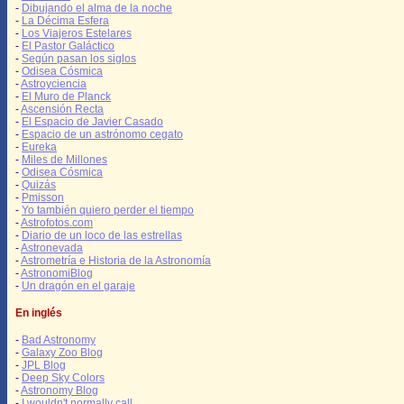
-
Dibujando el alma de la noche
-
La Décima Esfera
-
Los Viajeros Estelares
-
El Pastor Galáctico
-
Según pasan los siglos
-
Odisea Cósmica
-
Astroyciencia
-
El Muro de Planck
-
Ascensión Recta
-
El Espacio de Javier Casado
-
Espacio de un astrónomo cegato
-
Eureka
-
Miles de Millones
-
Odisea Cósmica
-
Quizás
-
Pmisson
-
Yo también quiero perder el tiempo
-
Astrofotos.com
-
Diario de un loco de las estrellas
-
Astronevada
-
Astrometría e Historia de la Astronomía
-
AstronomiBlog
-
Un dragón en el garaje
En inglés
-
Bad Astronomy
-
Galaxy Zoo Blog
-
JPL Blog
-
Deep Sky Colors
-
Astronomy Blog
-
I wouldn't normally call