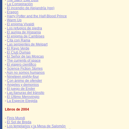
-
The Stars, Like Dust
-
La Conspiración
-
El incendio de Alejandría (rep)
-
Eragon
-
Harry Potter and the Half-Blood Prince
-
Warm Up
-
El enigma Vivaldi
-
Los refugios de piedra
-
El auriga de Hispania
-
El enigma de Cambises
-
Cita con Rama
-
Las serpientes de Melqart
-
El Rayo Verde
-
El Club Dumas
-
El Señor de las Moscas
-
The currents of space
-
El viajero científico
-
Science Fiction Stories
-
Aún no somos humanos
-
Nineteen eighty-four
-
Con ánimo de ofender
-
Ángeles y demonios
-
El juego de Ender
-
Las llanuras del tránsito
-
El Último Merovingio
-
La Especie Elegida
Libros de 2004
-
Finis Mundi
-
El Sol de Breda
-
Los templarios y la Mesa de Salomón