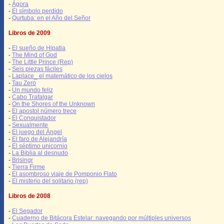
-
Ágora
-
El símbolo perdido
-
Qurtuba: en el Año del Señor
Libros de 2009
-
El sueño de Hipatia
-
The Mind of God
-
The Little Prince (Rep)
-
Seis piezas fáciles
-
Laplace_ el matemático de los cielos
-
Tau Zero
-
Un mundo feliz
-
Cabo Trafalgar
-
On the Shores of the Unknown
-
El apostol número trece
-
El Conquistador
-
Sexualmente
-
El juego del Ángel
-
El faro de Alejandría
-
El séptimo unicornio
-
La Biblia al desnudo
-
Brisingr
-
Tierra Firme
-
El asombroso viaje de Pomponio Flato
-
El misterio del solitario (rep)
Libros de 2008
-
El Segador
-
Cuaderno de Bitácora Estelar: navegando por múltiples universos