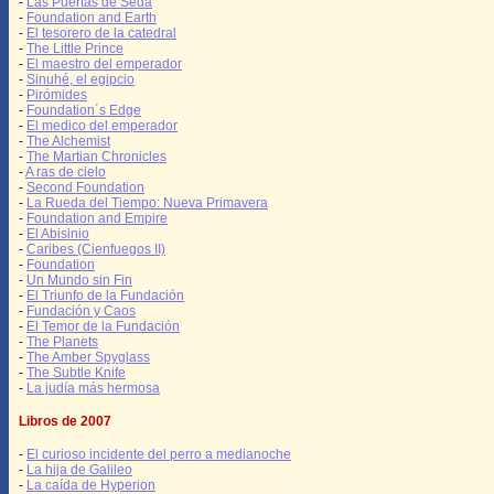
-
Las Puertas de Seda
-
Foundation and Earth
-
El tesorero de la catedral
-
The Little Prince
-
El maestro del emperador
-
Sinuhé, el egipcio
-
Pirómides
-
Foundation´s Edge
-
El medico del emperador
-
The Alchemist
-
The Martian Chronicles
-
A ras de cielo
-
Second Foundation
-
La Rueda del Tiempo: Nueva Primavera
-
Foundation and Empire
-
El Abisinio
-
Caribes (Cienfuegos II)
-
Foundation
-
Un Mundo sin Fin
-
El Triunfo de la Fundación
-
Fundación y Caos
-
El Temor de la Fundación
-
The Planets
-
The Amber Spyglass
-
The Subtle Knife
-
La judía más hermosa
Libros de 2007
-
El curioso incidente del perro a medianoche
-
La hija de Galileo
-
La caída de Hyperion