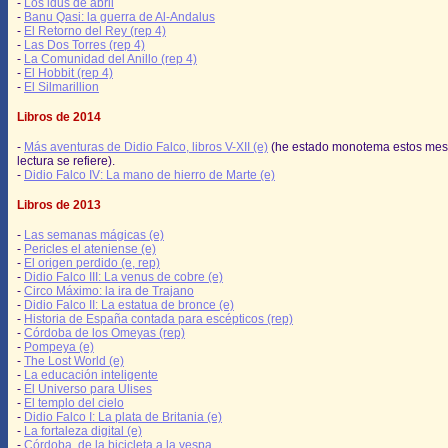
-
Los idus de abril
-
Banu Qasi: la guerra de Al-Andalus
-
El Retorno del Rey (rep 4)
-
Las Dos Torres (rep 4)
-
La Comunidad del Anillo (rep 4)
-
El Hobbit (rep 4)
-
El Silmarillion
Libros de 2014
-
Más aventuras de Didio Falco, libros V-XII (e)
(he estado monotema estos mes
lectura se refiere).
-
Didio Falco IV: La mano de hierro de Marte (e)
Libros de 2013
-
Las semanas mágicas (e)
-
Pericles el ateniense (e)
-
El origen perdido (e, rep)
-
Didio Falco III: La venus de cobre (e)
-
Circo Máximo: la ira de Trajano
-
Didio Falco II: La estatua de bronce (e)
-
Historia de España contada para escépticos (rep)
-
Córdoba de los Omeyas (rep)
-
Pompeya (e)
-
The Lost World (e)
-
La educación inteligente
-
El Universo para Ulises
-
El templo del cielo
-
Didio Falco I: La plata de Britania (e)
-
La fortaleza digital (e)
-
Córdoba, de la bicicleta a la vespa