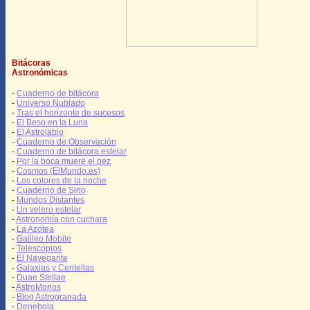
Bitácoras
Astronómicas
-
Cuaderno de bitácora
-
Universo Nublado
-
Tras el horizonte de sucesos
-
El Beso en la Luna
-
El Astrolabio
-
Cuaderno de Observación
-
Cuaderno de bitácora estelar
-
Por la boca muere el pez
-
Cosmos (ElMundo.es)
-
Los colores de la noche
-
Cuaderno de Sirio
-
Mundos Distantes
-
Un velero estelar
-
Astronomía con cuchara
-
La Azotea
-
Galileo Mobile
-
Telescopios
-
El Navegante
-
Galaxias y Centellas
-
Duae Stellae
-
AstroMonos
-
Blog Astrogranada
-
Denebola