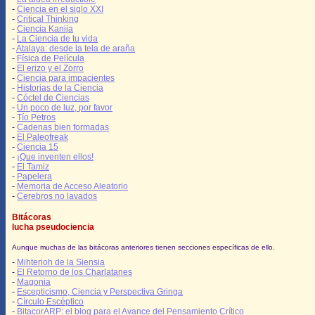
-
Ciencia en el siglo XXI
-
Critical Thinking
-
Ciencia Kanija
-
La Ciencia de tu vida
-
Atalaya: desde la tela de araña
-
Física de Película
-
El erizo y el Zorro
-
Ciencia para impacientes
-
Historias de la Ciencia
-
Cóctel de Ciencias
-
Un poco de luz, por favor
-
Tío Petros
-
Cadenas bien formadas
-
El Paleofreak
-
Ciencia 15
-
¡Que inventen ellos!
-
El Tamiz
-
Papelera
-
Memoria de Acceso Aleatorio
-
Cerebros no lavados
Bitácoras
lucha pseudociencia
Aunque muchas de las bitácoras anteriores tienen secciones específicas de ello.
-
Mihterioh de la Siensia
-
El Retorno de los Charlatanes
-
Magonia
-
Escepticismo, Ciencia y Perspectiva Gringa
-
Círculo Escéptico
-
BitacorARP: el blog para el Avance del Pensamiento Crítico