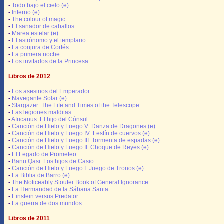
-
Todo bajo el cielo (e)
-
Inferno (e)
-
The colour of magic
-
El sanador de caballos
-
Marea estelar (e)
-
El astrónomo y el templario
-
La conjura de Cortés
-
La primera noche
-
Los invitados de la Princesa
Libros de 2012
-
Los asesinos del Emperador
-
Navegante Solar (e)
-
Stargazer: The Life and Times of the Telescope
-
Las legiones malditas
-
Africanus: El hijo del Cónsul
-
Canción de Hielo y Fuego V: Danza de Dragones (e)
-
Canción de Hielo y Fuego IV: Festín de cuervos (e)
-
Canción de Hielo y Fuego III: Tormenta de espadas (e)
-
Canción de Hielo y Fuego II: Choque de Reyes (e)
-
El Legado de Prometeo
-
Banu Qasi: Los hijos de Casio
-
Canción de Hielo y Fuego I: Juego de Tronos (e)
-
La Biblia de Barro (e)
-
The Noticeably Stouter Book of General Ignorance
-
La Hermandad de la Sábana Santa
-
Einstein versus Predator
-
La guerra de dos mundos
Libros de 2011