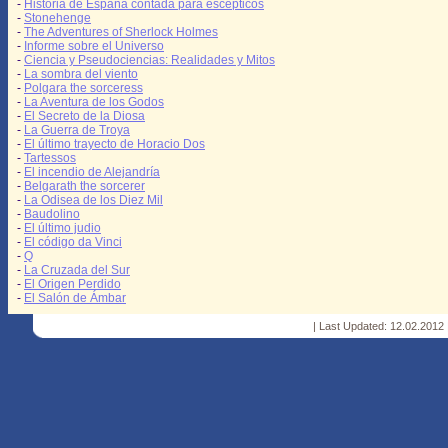
-
Historia de España contada para escépticos
-
Stonehenge
-
The Adventures of Sherlock Holmes
-
Informe sobre el Universo
-
Ciencia y Pseudociencias: Realidades y Mitos
-
La sombra del viento
-
Polgara the sorceress
-
La Aventura de los Godos
-
El Secreto de la Diosa
-
La Guerra de Troya
-
El último trayecto de Horacio Dos
-
Tartessos
-
El incendio de Alejandría
-
Belgarath the sorcerer
-
La Odisea de los Diez Mil
-
Baudolino
-
El último judio
-
El código da Vinci
-
Q
-
La Cruzada del Sur
-
El Origen Perdido
-
El Salón de Ámbar
| Last Updated: 12.02.2012 