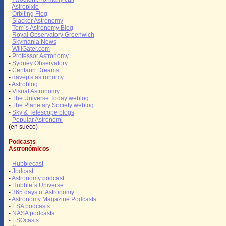
-
Astropixie
-
Orbiting Flog
-
Slacker Astronomy
-
Tom´s Astronomy Blog
-
Royal Observatory Greenwich
-
Skymania News
-
WillGater.com
-
Professor Astronomy
-
Sydney Observatory
-
Centauri Dreams
-
davep's astronomy
-
Astroblog
-
Visual Astronomy
-
The Universe Today weblog
-
The Planetary Society weblog
-
Sky & Telescope blogs
-
Popular Astronomi
(en sueco)
Podcasts
Astronómicos
-
Hubblecast
-
Jodcast
-
Astronomy podcast
-
Hubble´s Universe
-
365 days of Astronomy
-
Astronomy Magazine Podcasts
-
ESA podcasts
-
NASA podcasts
-
ESOcasts