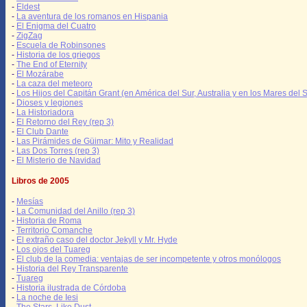
-
Eldest
-
La aventura de los romanos en Hispania
-
El Enigma del Cuatro
-
ZigZag
-
Escuela de Robinsones
-
Historia de los griegos
-
The End of Eternity
-
El Mozárabe
-
La caza del meteoro
-
Los Hijos del Capitán Grant (en América del Sur, Australia y en los Mares del S
-
Dioses y legiones
-
La Historiadora
-
El Retorno del Rey (rep 3)
-
El Club Dante
-
Las Pirámides de Güimar: Mito y Realidad
-
Las Dos Torres (rep 3)
-
El Misterio de Navidad
Libros de 2005
-
Mesías
-
La Comunidad del Anillo (rep 3)
-
Historia de Roma
-
Territorio Comanche
-
El extraño caso del doctor Jekyll y Mr. Hyde
-
Los ojos del Tuareg
-
El club de la comedia: ventajas de ser incompetente y otros monólogos
-
Historia del Rey Transparente
-
Tuareg
-
Historia ilustrada de Córdoba
-
La noche de Iesi