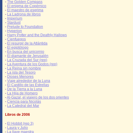
-
The Golden Compass
-
El enigma de Copérnico
-
El maestro de esgrima
-
La Ladrona de libros
-
Imperium
-
Stardust
-
Prelude to Foundation
-
Hyperion
-
Harry Potter and the Deathly Hallows
-
Cienfuegos
-
El resurgir de la Atlántida
-
El egiptólogo
-
En busca del unicornio
-
El diamante de Jerusalén
-
La Cruzada del Sur (rep)
-
La Aventura de los Godos (rep)
-
La Reina sin nombre
-
La isla del Tesoro
-
Dioses Menores
-
Viaje alrededor de la Luna
-
El Castillo de las Estrellas
-
De la Tierra a la Luna
-
La Hija de Homero
-
Al-Gazal, el viajero de los dos orientes
-
Ciencia para Nicolás
-
La Catedral del Mar
Libros de 2006
-
El Hobbit (rep 3)
-
Laura y Julio
-
La llave maestra