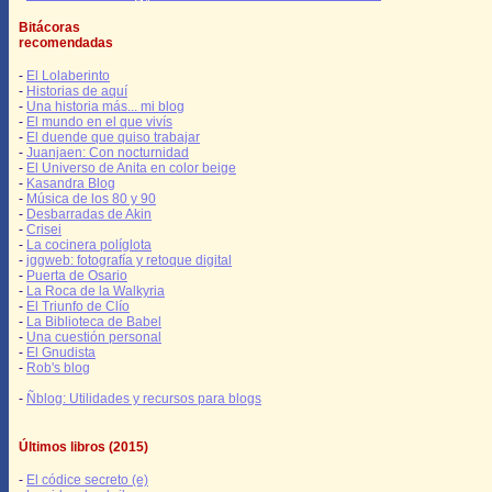
Bitácoras
recomendadas
-
El Lolaberinto
-
Historias de aquí
-
Una historia más... mi blog
-
El mundo en el que vivís
-
El duende que quiso trabajar
-
Juanjaen: Con nocturnidad
-
El Universo de Anita en color beige
-
Kasandra Blog
-
Música de los 80 y 90
-
Desbarradas de Akin
-
Crisei
-
La cocinera políglota
-
jggweb: fotografía y retoque digital
-
Puerta de Osario
-
La Roca de la Walkyria
-
El Triunfo de Clío
-
La Biblioteca de Babel
-
Una cuestión personal
-
El Gnudista
-
Rob's blog
-
Ñblog: Utilidades y recursos para blogs
Últimos libros (2015)
-
El códice secreto (e)