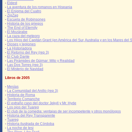
-
Eldest
-
La aventura de los romanos en Hispania
-
El Enigma del Cuatro
-
ZigZag
-
Escuela de Robinsones
-
Historia de los griegos
-
The End of Eternity
-
El Mozárabe
-
La caza del meteoro
-
Los Hijos del Capitán Grant (en América del Sur, Australia y en los Mares del S
-
Dioses y legiones
-
La Historiadora
-
El Retorno del Rey (rep 3)
-
El Club Dante
-
Las Pirámides de Güimar: Mito y Realidad
-
Las Dos Torres (rep 3)
-
El Misterio de Navidad
Libros de 2005
-
Mesías
-
La Comunidad del Anillo (rep 3)
-
Historia de Roma
-
Territorio Comanche
-
El extraño caso del doctor Jekyll y Mr. Hyde
-
Los ojos del Tuareg
-
El club de la comedia: ventajas de ser incompetente y otros monólogos
-
Historia del Rey Transparente
-
Tuareg
-
Historia ilustrada de Córdoba
-
La noche de Iesi