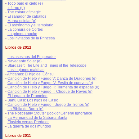
-
Todo bajo el cielo (e)
-
Inferno (e)
-
The colour of magic
-
El sanador de caballos
-
Marea estelar (e)
-
El astrónomo y el templario
-
La conjura de Cortés
-
La primera noche
-
Los invitados de la Princesa
Libros de 2012
-
Los asesinos del Emperador
-
Navegante Solar (e)
-
Stargazer: The Life and Times of the Telescope
-
Las legiones malditas
-
Africanus: El hijo del Cónsul
-
Canción de Hielo y Fuego V: Danza de Dragones (e)
-
Canción de Hielo y Fuego IV: Festín de cuervos (e)
-
Canción de Hielo y Fuego III: Tormenta de espadas (e)
-
Canción de Hielo y Fuego II: Choque de Reyes (e)
-
El Legado de Prometeo
-
Banu Qasi: Los hijos de Casio
-
Canción de Hielo y Fuego I: Juego de Tronos (e)
-
La Biblia de Barro (e)
-
The Noticeably Stouter Book of General Ignorance
-
La Hermandad de la Sábana Santa
-
Einstein versus Predator
-
La guerra de dos mundos
Libros de 2011