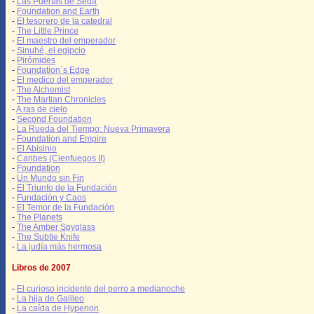
-
Las Puertas de Seda
-
Foundation and Earth
-
El tesorero de la catedral
-
The Little Prince
-
El maestro del emperador
-
Sinuhé, el egipcio
-
Pirómides
-
Foundation´s Edge
-
El medico del emperador
-
The Alchemist
-
The Martian Chronicles
-
A ras de cielo
-
Second Foundation
-
La Rueda del Tiempo: Nueva Primavera
-
Foundation and Empire
-
El Abisinio
-
Caribes (Cienfuegos II)
-
Foundation
-
Un Mundo sin Fin
-
El Triunfo de la Fundación
-
Fundación y Caos
-
El Temor de la Fundación
-
The Planets
-
The Amber Spyglass
-
The Subtle Knife
-
La judía más hermosa
Libros de 2007
-
El curioso incidente del perro a medianoche
-
La hija de Galileo
-
La caída de Hyperion