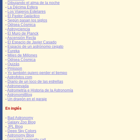
-
Dibujando el alma de la noche
-
La Décima Esfera
-
Los Viajeros Estelares
-
El Pastor Galáctico
-
Según pasan los siglos
-
Odisea Cósmica
-
Astroyciencia
-
El Muro de Planck
-
Ascensión Recta
-
El Espacio de Javier Casado
-
Espacio de un astrónomo cegato
-
Eureka
-
Miles de Millones
-
Odisea Cósmica
-
Quizás
-
Pmisson
-
Yo también quiero perder el tiempo
-
Astrofotos.com
-
Diario de un loco de las estrellas
-
Astronevada
-
Astrometría e Historia de la Astronomía
-
AstronomiBlog
-
Un dragón en el garaje
En inglés
-
Bad Astronomy
-
Galaxy Zoo Blog
-
JPL Blog
-
Deep Sky Colors
-
Astronomy Blog
-
I wouldn't normally call