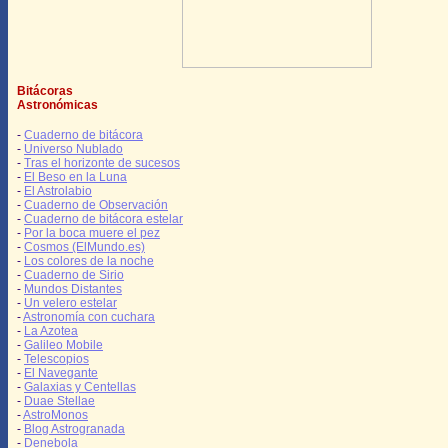
Bitácoras
Astronómicas
-
Cuaderno de bitácora
-
Universo Nublado
-
Tras el horizonte de sucesos
-
El Beso en la Luna
-
El Astrolabio
-
Cuaderno de Observación
-
Cuaderno de bitácora estelar
-
Por la boca muere el pez
-
Cosmos (ElMundo.es)
-
Los colores de la noche
-
Cuaderno de Sirio
-
Mundos Distantes
-
Un velero estelar
-
Astronomía con cuchara
-
La Azotea
-
Galileo Mobile
-
Telescopios
-
El Navegante
-
Galaxias y Centellas
-
Duae Stellae
-
AstroMonos
-
Blog Astrogranada
-
Denebola