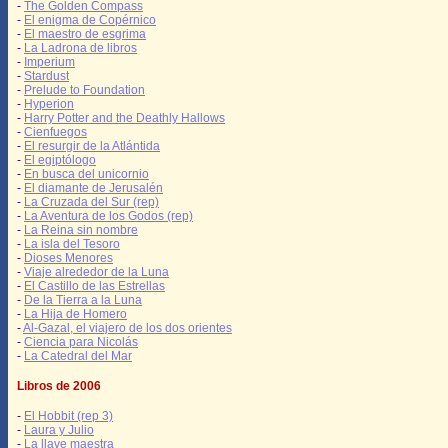
-
The Golden Compass
-
El enigma de Copérnico
-
El maestro de esgrima
-
La Ladrona de libros
-
Imperium
-
Stardust
-
Prelude to Foundation
-
Hyperion
-
Harry Potter and the Deathly Hallows
-
Cienfuegos
-
El resurgir de la Atlántida
-
El egiptólogo
-
En busca del unicornio
-
El diamante de Jerusalén
-
La Cruzada del Sur (rep)
-
La Aventura de los Godos (rep)
-
La Reina sin nombre
-
La isla del Tesoro
-
Dioses Menores
-
Viaje alrededor de la Luna
-
El Castillo de las Estrellas
-
De la Tierra a la Luna
-
La Hija de Homero
-
Al-Gazal, el viajero de los dos orientes
-
Ciencia para Nicolás
-
La Catedral del Mar
Libros de 2006
-
El Hobbit (rep 3)
-
Laura y Julio
-
La llave maestra