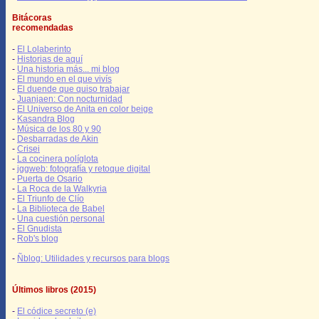
Bitácoras
recomendadas
-
El Lolaberinto
-
Historias de aquí
-
Una historia más... mi blog
-
El mundo en el que vivís
-
El duende que quiso trabajar
-
Juanjaen: Con nocturnidad
-
El Universo de Anita en color beige
-
Kasandra Blog
-
Música de los 80 y 90
-
Desbarradas de Akin
-
Crisei
-
La cocinera políglota
-
jggweb: fotografía y retoque digital
-
Puerta de Osario
-
La Roca de la Walkyria
-
El Triunfo de Clío
-
La Biblioteca de Babel
-
Una cuestión personal
-
El Gnudista
-
Rob's blog
-
Ñblog: Utilidades y recursos para blogs
Últimos libros (2015)
-
El códice secreto (e)