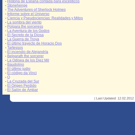
-
Historia de España contada para escépticos
-
Stonehenge
-
The Adventures of Sherlock Holmes
-
Informe sobre el Universo
-
Ciencia y Pseudociencias: Realidades y Mitos
-
La sombra del viento
-
Polgara the sorceress
-
La Aventura de los Godos
-
El Secreto de la Diosa
-
La Guerra de Troya
-
El último trayecto de Horacio Dos
-
Tartessos
-
El incendio de Alejandría
-
Belgarath the sorcerer
-
La Odisea de los Diez Mil
-
Baudolino
-
El último judio
-
El código da Vinci
-
Q
-
La Cruzada del Sur
-
El Origen Perdido
-
El Salón de Ámbar
| Last Updated: 12.02.2012 