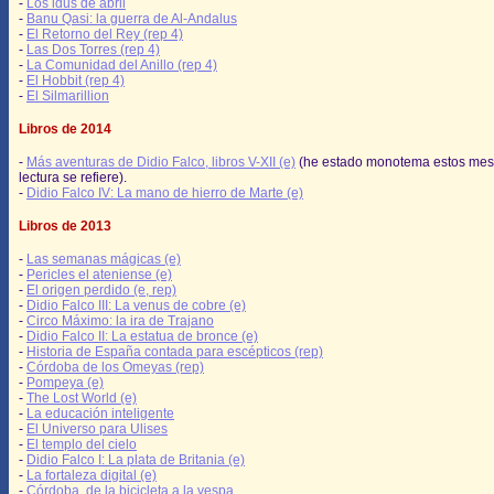
-
Los idus de abril
-
Banu Qasi: la guerra de Al-Andalus
-
El Retorno del Rey (rep 4)
-
Las Dos Torres (rep 4)
-
La Comunidad del Anillo (rep 4)
-
El Hobbit (rep 4)
-
El Silmarillion
Libros de 2014
-
Más aventuras de Didio Falco, libros V-XII (e)
(he estado monotema estos mes
lectura se refiere).
-
Didio Falco IV: La mano de hierro de Marte (e)
Libros de 2013
-
Las semanas mágicas (e)
-
Pericles el ateniense (e)
-
El origen perdido (e, rep)
-
Didio Falco III: La venus de cobre (e)
-
Circo Máximo: la ira de Trajano
-
Didio Falco II: La estatua de bronce (e)
-
Historia de España contada para escépticos (rep)
-
Córdoba de los Omeyas (rep)
-
Pompeya (e)
-
The Lost World (e)
-
La educación inteligente
-
El Universo para Ulises
-
El templo del cielo
-
Didio Falco I: La plata de Britania (e)
-
La fortaleza digital (e)
-
Córdoba, de la bicicleta a la vespa