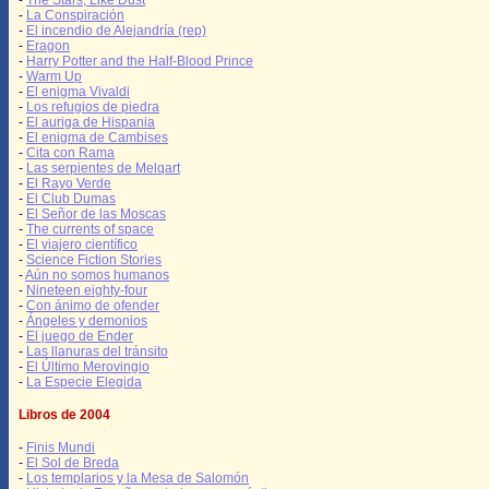
-
The Stars, Like Dust
-
La Conspiración
-
El incendio de Alejandría (rep)
-
Eragon
-
Harry Potter and the Half-Blood Prince
-
Warm Up
-
El enigma Vivaldi
-
Los refugios de piedra
-
El auriga de Hispania
-
El enigma de Cambises
-
Cita con Rama
-
Las serpientes de Melqart
-
El Rayo Verde
-
El Club Dumas
-
El Señor de las Moscas
-
The currents of space
-
El viajero científico
-
Science Fiction Stories
-
Aún no somos humanos
-
Nineteen eighty-four
-
Con ánimo de ofender
-
Ángeles y demonios
-
El juego de Ender
-
Las llanuras del tránsito
-
El Último Merovingio
-
La Especie Elegida
Libros de 2004
-
Finis Mundi
-
El Sol de Breda
-
Los templarios y la Mesa de Salomón