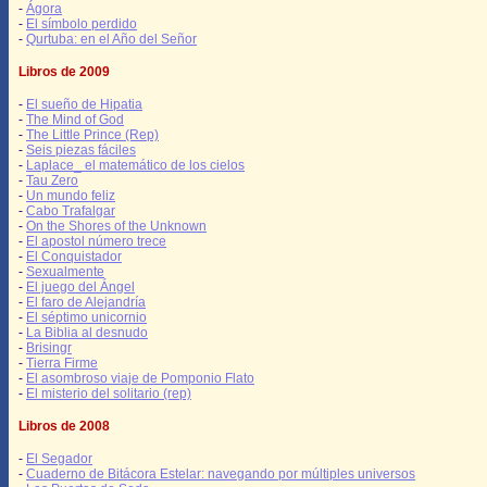
-
Ágora
-
El símbolo perdido
-
Qurtuba: en el Año del Señor
Libros de 2009
-
El sueño de Hipatia
-
The Mind of God
-
The Little Prince (Rep)
-
Seis piezas fáciles
-
Laplace_ el matemático de los cielos
-
Tau Zero
-
Un mundo feliz
-
Cabo Trafalgar
-
On the Shores of the Unknown
-
El apostol número trece
-
El Conquistador
-
Sexualmente
-
El juego del Ángel
-
El faro de Alejandría
-
El séptimo unicornio
-
La Biblia al desnudo
-
Brisingr
-
Tierra Firme
-
El asombroso viaje de Pomponio Flato
-
El misterio del solitario (rep)
Libros de 2008
-
El Segador
-
Cuaderno de Bitácora Estelar: navegando por múltiples universos