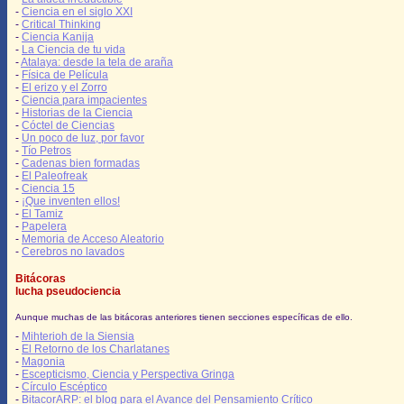
-
Ciencia en el siglo XXI
-
Critical Thinking
-
Ciencia Kanija
-
La Ciencia de tu vida
-
Atalaya: desde la tela de araña
-
Física de Película
-
El erizo y el Zorro
-
Ciencia para impacientes
-
Historias de la Ciencia
-
Cóctel de Ciencias
-
Un poco de luz, por favor
-
Tío Petros
-
Cadenas bien formadas
-
El Paleofreak
-
Ciencia 15
-
¡Que inventen ellos!
-
El Tamiz
-
Papelera
-
Memoria de Acceso Aleatorio
-
Cerebros no lavados
Bitácoras
lucha pseudociencia
Aunque muchas de las bitácoras anteriores tienen secciones específicas de ello.
-
Mihterioh de la Siensia
-
El Retorno de los Charlatanes
-
Magonia
-
Escepticismo, Ciencia y Perspectiva Gringa
-
Círculo Escéptico
-
BitacorARP: el blog para el Avance del Pensamiento Crítico