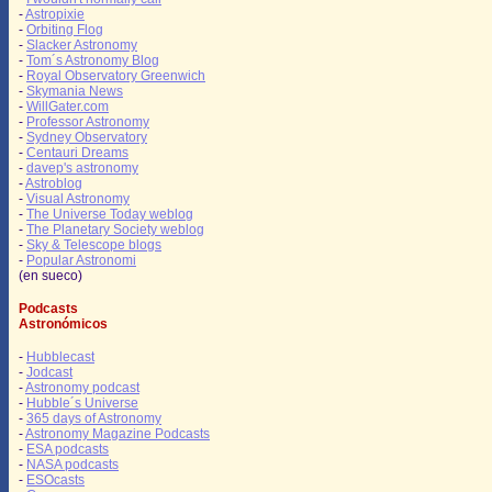
-
Astropixie
-
Orbiting Flog
-
Slacker Astronomy
-
Tom´s Astronomy Blog
-
Royal Observatory Greenwich
-
Skymania News
-
WillGater.com
-
Professor Astronomy
-
Sydney Observatory
-
Centauri Dreams
-
davep's astronomy
-
Astroblog
-
Visual Astronomy
-
The Universe Today weblog
-
The Planetary Society weblog
-
Sky & Telescope blogs
-
Popular Astronomi
(en sueco)
Podcasts
Astronómicos
-
Hubblecast
-
Jodcast
-
Astronomy podcast
-
Hubble´s Universe
-
365 days of Astronomy
-
Astronomy Magazine Podcasts
-
ESA podcasts
-
NASA podcasts
-
ESOcasts