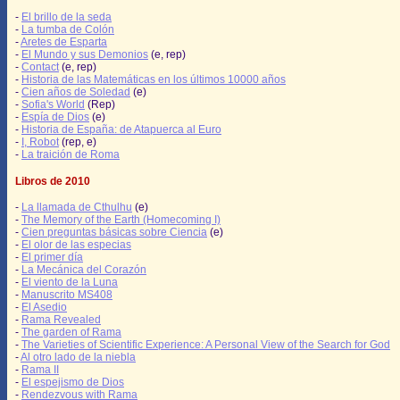
-
El brillo de la seda
-
La tumba de Colón
-
Aretes de Esparta
-
El Mundo y sus Demonios
(e, rep)
-
Contact
(e, rep)
-
Historia de las Matemáticas en los últimos 10000 años
-
Cien años de Soledad
(e)
-
Sofia's World
(Rep)
-
Espía de Dios
(e)
-
Historia de España: de Atapuerca al Euro
-
I, Robot
(rep, e)
-
La traición de Roma
Libros de 2010
-
La llamada de Cthulhu
(e)
-
The Memory of the Earth (Homecoming I)
-
Cien preguntas básicas sobre Ciencia
(e)
-
El olor de las especias
-
El primer día
-
La Mecánica del Corazón
-
El viento de la Luna
-
Manuscrito MS408
-
El Asedio
-
Rama Revealed
-
The garden of Rama
-
The Varieties of Scientific Experience: A Personal View of the Search for God
-
Al otro lado de la niebla
-
Rama II
-
El espejismo de Dios
-
Rendezvous with Rama