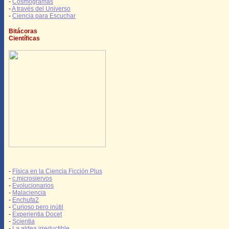
-
Cosmogramas
-
A través del Universo
-
Ciencia para Escuchar
Bitácoras
Científicas
-
Física en la Ciencia Ficción Plus
-
c.microsiervos
-
Evolucionarios
-
Malaciencia
-
Enchufa2
-
Curioso pero inútil
-
Experientia Docet
-
Scientia
-
La aldea irreductible