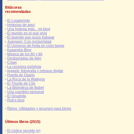
Bitácoras
recomendadas
-
El Lolaberinto
-
Historias de aquí
-
Una historia más... mi blog
-
El mundo en el que vivís
-
El duende que quiso trabajar
-
Juanjaen: Con nocturnidad
-
El Universo de Anita en color beige
-
Kasandra Blog
-
Música de los 80 y 90
-
Desbarradas de Akin
-
Crisei
-
La cocinera políglota
-
jggweb: fotografía y retoque digital
-
Puerta de Osario
-
La Roca de la Walkyria
-
El Triunfo de Clío
-
La Biblioteca de Babel
-
Una cuestión personal
-
El Gnudista
-
Rob's blog
-
Ñblog: Utilidades y recursos para blogs
Últimos libros (2015)
-
El códice secreto (e)