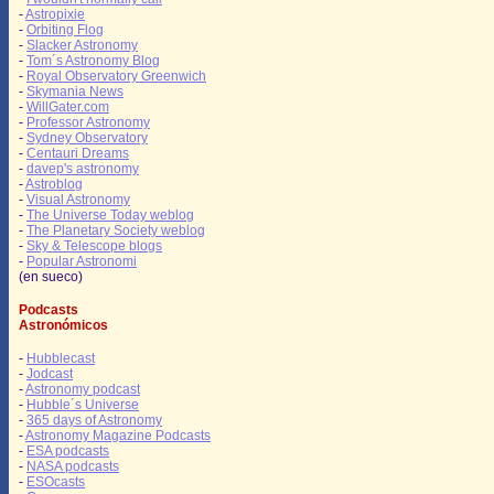
-
Astropixie
-
Orbiting Flog
-
Slacker Astronomy
-
Tom´s Astronomy Blog
-
Royal Observatory Greenwich
-
Skymania News
-
WillGater.com
-
Professor Astronomy
-
Sydney Observatory
-
Centauri Dreams
-
davep's astronomy
-
Astroblog
-
Visual Astronomy
-
The Universe Today weblog
-
The Planetary Society weblog
-
Sky & Telescope blogs
-
Popular Astronomi
(en sueco)
Podcasts
Astronómicos
-
Hubblecast
-
Jodcast
-
Astronomy podcast
-
Hubble´s Universe
-
365 days of Astronomy
-
Astronomy Magazine Podcasts
-
ESA podcasts
-
NASA podcasts
-
ESOcasts