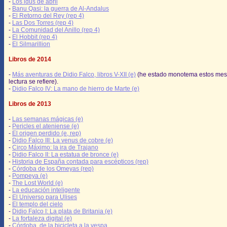
-
Los idus de abril
-
Banu Qasi: la guerra de Al-Andalus
-
El Retorno del Rey (rep 4)
-
Las Dos Torres (rep 4)
-
La Comunidad del Anillo (rep 4)
-
El Hobbit (rep 4)
-
El Silmarillion
Libros de 2014
-
Más aventuras de Didio Falco, libros V-XII (e)
(he estado monotema estos mes
lectura se refiere).
-
Didio Falco IV: La mano de hierro de Marte (e)
Libros de 2013
-
Las semanas mágicas (e)
-
Pericles el ateniense (e)
-
El origen perdido (e, rep)
-
Didio Falco III: La venus de cobre (e)
-
Circo Máximo: la ira de Trajano
-
Didio Falco II: La estatua de bronce (e)
-
Historia de España contada para escépticos (rep)
-
Córdoba de los Omeyas (rep)
-
Pompeya (e)
-
The Lost World (e)
-
La educación inteligente
-
El Universo para Ulises
-
El templo del cielo
-
Didio Falco I: La plata de Britania (e)
-
La fortaleza digital (e)
-
Córdoba, de la bicicleta a la vespa