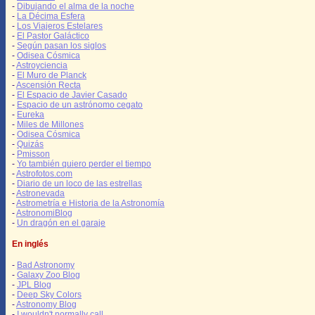
-
Dibujando el alma de la noche
-
La Décima Esfera
-
Los Viajeros Estelares
-
El Pastor Galáctico
-
Según pasan los siglos
-
Odisea Cósmica
-
Astroyciencia
-
El Muro de Planck
-
Ascensión Recta
-
El Espacio de Javier Casado
-
Espacio de un astrónomo cegato
-
Eureka
-
Miles de Millones
-
Odisea Cósmica
-
Quizás
-
Pmisson
-
Yo también quiero perder el tiempo
-
Astrofotos.com
-
Diario de un loco de las estrellas
-
Astronevada
-
Astrometría e Historia de la Astronomía
-
AstronomiBlog
-
Un dragón en el garaje
En inglés
-
Bad Astronomy
-
Galaxy Zoo Blog
-
JPL Blog
-
Deep Sky Colors
-
Astronomy Blog
-
I wouldn't normally call