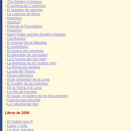
-
The Golden Compass
-
El enigma de Copérnico
-
El maestro de esgrima
-
La Ladrona de libros
-
Imperium
-
Stardust
-
Prelude to Foundation
-
Hyperion
-
Harry Potter and the Deathly Hallows
-
Cienfuegos
-
El resurgir de la Atlántida
-
El egiptólogo
-
En busca del unicornio
-
El diamante de Jerusalén
-
La Cruzada del Sur (rep)
-
La Aventura de los Godos (rep)
-
La Reina sin nombre
-
La isla del Tesoro
-
Dioses Menores
-
Viaje alrededor de la Luna
-
El Castillo de las Estrellas
-
De la Tierra a la Luna
-
La Hija de Homero
-
Al-Gazal, el viajero de los dos orientes
-
Ciencia para Nicolás
-
La Catedral del Mar
Libros de 2006
-
El Hobbit (rep 3)
-
Laura y Julio
-
La llave maestra