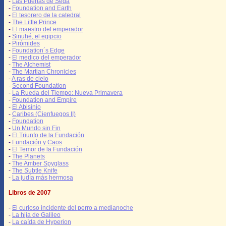
-
Las Puertas de Seda
-
Foundation and Earth
-
El tesorero de la catedral
-
The Little Prince
-
El maestro del emperador
-
Sinuhé, el egipcio
-
Pirómides
-
Foundation´s Edge
-
El medico del emperador
-
The Alchemist
-
The Martian Chronicles
-
A ras de cielo
-
Second Foundation
-
La Rueda del Tiempo: Nueva Primavera
-
Foundation and Empire
-
El Abisinio
-
Caribes (Cienfuegos II)
-
Foundation
-
Un Mundo sin Fin
-
El Triunfo de la Fundación
-
Fundación y Caos
-
El Temor de la Fundación
-
The Planets
-
The Amber Spyglass
-
The Subtle Knife
-
La judía más hermosa
Libros de 2007
-
El curioso incidente del perro a medianoche
-
La hija de Galileo
-
La caída de Hyperion