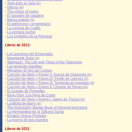
-
Todo bajo el cielo (e)
-
Inferno (e)
-
The colour of magic
-
El sanador de caballos
-
Marea estelar (e)
-
El astrónomo y el templario
-
La conjura de Cortés
-
La primera noche
-
Los invitados de la Princesa
Libros de 2012
-
Los asesinos del Emperador
-
Navegante Solar (e)
-
Stargazer: The Life and Times of the Telescope
-
Las legiones malditas
-
Africanus: El hijo del Cónsul
-
Canción de Hielo y Fuego V: Danza de Dragones (e)
-
Canción de Hielo y Fuego IV: Festín de cuervos (e)
-
Canción de Hielo y Fuego III: Tormenta de espadas (e)
-
Canción de Hielo y Fuego II: Choque de Reyes (e)
-
El Legado de Prometeo
-
Banu Qasi: Los hijos de Casio
-
Canción de Hielo y Fuego I: Juego de Tronos (e)
-
La Biblia de Barro (e)
-
The Noticeably Stouter Book of General Ignorance
-
La Hermandad de la Sábana Santa
-
Einstein versus Predator
-
La guerra de dos mundos
Libros de 2011