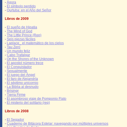
-
Ágora
-
El símbolo perdido
-
Qurtuba: en el Año del Señor
Libros de 2009
-
El sueño de Hipatia
-
The Mind of God
-
The Little Prince (Rep)
-
Seis piezas fáciles
-
Laplace_ el matemático de los cielos
-
Tau Zero
-
Un mundo feliz
-
Cabo Trafalgar
-
On the Shores of the Unknown
-
El apostol número trece
-
El Conquistador
-
Sexualmente
-
El juego del Ángel
-
El faro de Alejandría
-
El séptimo unicornio
-
La Biblia al desnudo
-
Brisingr
-
Tierra Firme
-
El asombroso viaje de Pomponio Flato
-
El misterio del solitario (rep)
Libros de 2008
-
El Segador
-
Cuaderno de Bitácora Estelar: navegando por múltiples universos