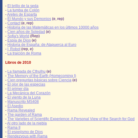
-
El brillo de la seda
-
La tumba de Colón
-
Aretes de Esparta
-
El Mundo y sus Demonios
(e, rep)
-
Contact
(e, rep)
-
Historia de las Matemáticas en los últimos 10000 años
-
Cien años de Soledad
(e)
-
Sofia's World
(Rep)
-
Espía de Dios
(e)
-
Historia de España: de Atapuerca al Euro
-
I, Robot
(rep, e)
-
La traición de Roma
Libros de 2010
-
La llamada de Cthulhu
(e)
-
The Memory of the Earth (Homecoming I)
-
Cien preguntas básicas sobre Ciencia
(e)
-
El olor de las especias
-
El primer día
-
La Mecánica del Corazón
-
El viento de la Luna
-
Manuscrito MS408
-
El Asedio
-
Rama Revealed
-
The garden of Rama
-
The Varieties of Scientific Experience: A Personal View of the Search for God
-
Al otro lado de la niebla
-
Rama II
-
El espejismo de Dios
-
Rendezvous with Rama