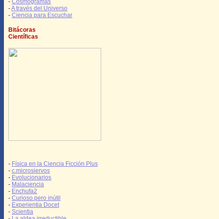
-
Cosmogramas
-
A través del Universo
-
Ciencia para Escuchar
Bitácoras
Científicas
-
Física en la Ciencia Ficción Plus
-
c.microsiervos
-
Evolucionarios
-
Malaciencia
-
Enchufa2
-
Curioso pero inútil
-
Experientia Docet
-
Scientia
-
La aldea irreductible