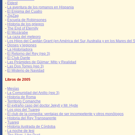
-
Eldest
-
La aventura de los romanos en Hispania
-
El Enigma del Cuatro
-
ZigZag
-
Escuela de Robinsones
-
Historia de los griegos
-
The End of Eternity
-
El Mozárabe
-
La caza del meteoro
-
Los Hijos del Capitán Grant (en América del Sur, Australia y en los Mares del S
-
Dioses y legiones
-
La Historiadora
-
El Retorno del Rey (rep 3)
-
El Club Dante
-
Las Pirámides de Güimar: Mito y Realidad
-
Las Dos Torres (rep 3)
-
El Misterio de Navidad
Libros de 2005
-
Mesías
-
La Comunidad del Anillo (rep 3)
-
Historia de Roma
-
Territorio Comanche
-
El extraño caso del doctor Jekyll y Mr. Hyde
-
Los ojos del Tuareg
-
El club de la comedia: ventajas de ser incompetente y otros monólogos
-
Historia del Rey Transparente
-
Tuareg
-
Historia ilustrada de Córdoba
-
La noche de Iesi