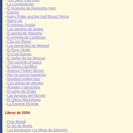
-
The Stars, Like Dust
-
La Conspiración
-
El incendio de Alejandría (rep)
-
Eragon
-
Harry Potter and the Half-Blood Prince
-
Warm Up
-
El enigma Vivaldi
-
Los refugios de piedra
-
El auriga de Hispania
-
El enigma de Cambises
-
Cita con Rama
-
Las serpientes de Melqart
-
El Rayo Verde
-
El Club Dumas
-
El Señor de las Moscas
-
The currents of space
-
El viajero científico
-
Science Fiction Stories
-
Aún no somos humanos
-
Nineteen eighty-four
-
Con ánimo de ofender
-
Ángeles y demonios
-
El juego de Ender
-
Las llanuras del tránsito
-
El Último Merovingio
-
La Especie Elegida
Libros de 2004
-
Finis Mundi
-
El Sol de Breda
-
Los templarios y la Mesa de Salomón