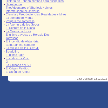
-
Historia de España contada para escépticos
-
Stonehenge
-
The Adventures of Sherlock Holmes
-
Informe sobre el Universo
-
Ciencia y Pseudociencias: Realidades y Mitos
-
La sombra del viento
-
Polgara the sorceress
-
La Aventura de los Godos
-
El Secreto de la Diosa
-
La Guerra de Troya
-
El último trayecto de Horacio Dos
-
Tartessos
-
El incendio de Alejandría
-
Belgarath the sorcerer
-
La Odisea de los Diez Mil
-
Baudolino
-
El último judio
-
El código da Vinci
-
Q
-
La Cruzada del Sur
-
El Origen Perdido
-
El Salón de Ámbar
| Last Updated: 12.02.2012 