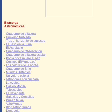
Bitácoras
Astronómicas
-
Cuaderno de bitácora
-
Universo Nublado
-
Tras el horizonte de sucesos
-
El Beso en la Luna
-
El Astrolabio
-
Cuaderno de Observación
-
Cuaderno de bitácora estelar
-
Por la boca muere el pez
-
Cosmos (ElMundo.es)
-
Los colores de la noche
-
Cuaderno de Sirio
-
Mundos Distantes
-
Un velero estelar
-
Astronomía con cuchara
-
La Azotea
-
Galileo Mobile
-
Telescopios
-
El Navegante
-
Galaxias y Centellas
-
Duae Stellae
-
AstroMonos
-
Blog Astrogranada
-
Denebola