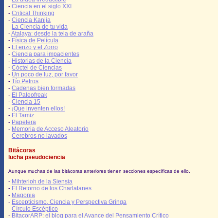
-
Ciencia en el siglo XXI
-
Critical Thinking
-
Ciencia Kanija
-
La Ciencia de tu vida
-
Atalaya: desde la tela de araña
-
Física de Película
-
El erizo y el Zorro
-
Ciencia para impacientes
-
Historias de la Ciencia
-
Cóctel de Ciencias
-
Un poco de luz, por favor
-
Tío Petros
-
Cadenas bien formadas
-
El Paleofreak
-
Ciencia 15
-
¡Que inventen ellos!
-
El Tamiz
-
Papelera
-
Memoria de Acceso Aleatorio
-
Cerebros no lavados
Bitácoras
lucha pseudociencia
Aunque muchas de las bitácoras anteriores tienen secciones específicas de ello.
-
Mihterioh de la Siensia
-
El Retorno de los Charlatanes
-
Magonia
-
Escepticismo, Ciencia y Perspectiva Gringa
-
Círculo Escéptico
-
BitacorARP: el blog para el Avance del Pensamiento Crítico